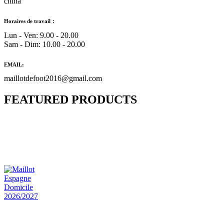
china
Horaires de travail：
Lun - Ven: 9.00 - 20.00
Sam - Dim: 10.00 - 20.00
EMAIL:
maillotdefoot2016@gmail.com
FEATURED PRODUCTS
Maillot Bresil Domicile 2026/2027
€
48.00
Le prix initial était : €48.00.
€
25.90
Le prix
actuel est : €25.90.
Maillot Espagne Domicile 2026/2027