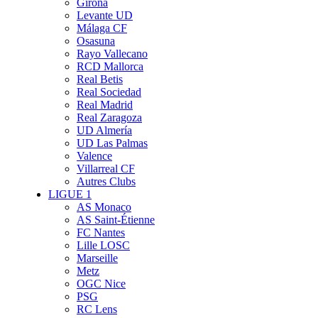
Girona
Levante UD
Málaga CF
Osasuna
Rayo Vallecano
RCD Mallorca
Real Betis
Real Sociedad
Real Madrid
Real Zaragoza
UD Almería
UD Las Palmas
Valence
Villarreal CF
Autres Clubs
LIGUE 1
AS Monaco
AS Saint-Étienne
FC Nantes
Lille LOSC
Marseille
Metz
OGC Nice
PSG
RC Lens