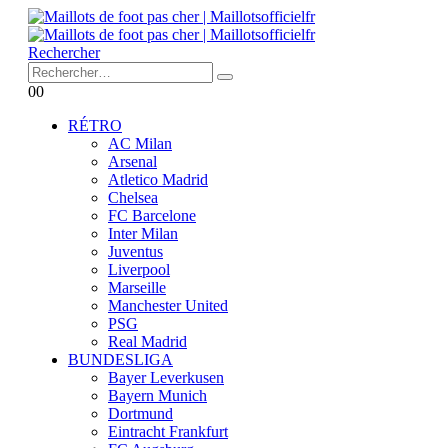
Rechercher
0
0
RÉTRO
AC Milan
Arsenal
Atletico Madrid
Chelsea
FC Barcelone
Inter Milan
Juventus
Liverpool
Marseille
Manchester United
PSG
Real Madrid
BUNDESLIGA
Bayer Leverkusen
Bayern Munich
Dortmund
Eintracht Frankfurt