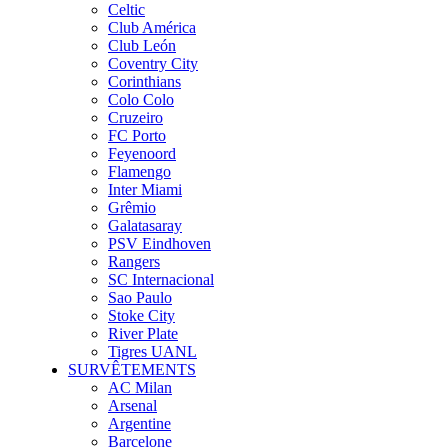
Celtic
Club América
Club León
Coventry City
Corinthians
Colo Colo
Cruzeiro
FC Porto
Feyenoord
Flamengo
Inter Miami
Grêmio
Galatasaray
PSV Eindhoven
Rangers
SC Internacional
Sao Paulo
Stoke City
River Plate
Tigres UANL
SURVÊTEMENTS
AC Milan
Arsenal
Argentine
Barcelone