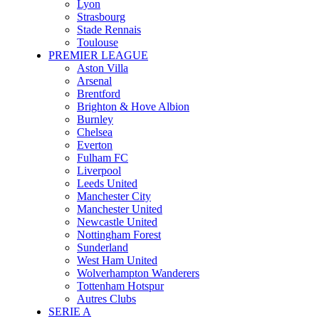
Lyon
Strasbourg
Stade Rennais
Toulouse
PREMIER LEAGUE
Aston Villa
Arsenal
Brentford
Brighton & Hove Albion
Burnley
Chelsea
Everton
Fulham FC
Liverpool
Leeds United
Manchester City
Manchester United
Newcastle United
Nottingham Forest
Sunderland
West Ham United
Wolverhampton Wanderers
Tottenham Hotspur
Autres Clubs
SERIE A