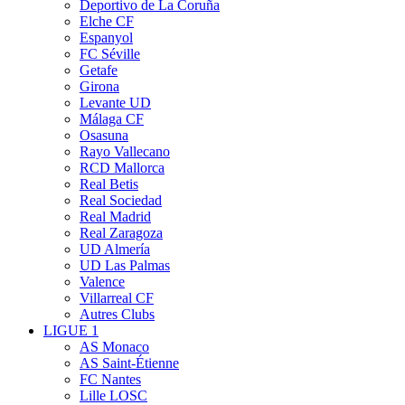
Deportivo de La Coruña
Elche CF
Espanyol
FC Séville
Getafe
Girona
Levante UD
Málaga CF
Osasuna
Rayo Vallecano
RCD Mallorca
Real Betis
Real Sociedad
Real Madrid
Real Zaragoza
UD Almería
UD Las Palmas
Valence
Villarreal CF
Autres Clubs
LIGUE 1
AS Monaco
AS Saint-Étienne
FC Nantes
Lille LOSC