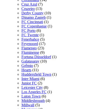
Cruz Azul
(7)
Cruzeiro
(13)
Derby County
(10)
Dinamo Zagreb
(1)
FC Cincinnati
(1)
FC Copenhague
(1)
FC Porto
(6)
FC Twente
(1)
Fenerbahce
(5)
Feyenoord
(17)
Flamengo
(23)
Fluminense
(9)
Fortuna Düsseldorf
(1)
Galatasaray
(10)
Grêmio
(7)
Hearts
(11)
Huddersfield Town
(1)
Inter Miami
(6)
Junior FC
(2)
Leicester City
(8)
Los Angeles FC
(1)
Luton Town
(6)
Middlesbrough
(4)
Millwall
(5)