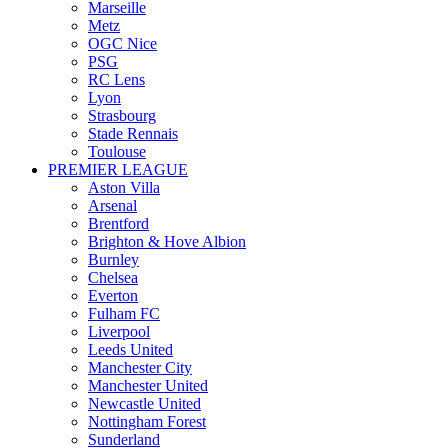
Marseille
Metz
OGC Nice
PSG
RC Lens
Lyon
Strasbourg
Stade Rennais
Toulouse
PREMIER LEAGUE
Aston Villa
Arsenal
Brentford
Brighton & Hove Albion
Burnley
Chelsea
Everton
Fulham FC
Liverpool
Leeds United
Manchester City
Manchester United
Newcastle United
Nottingham Forest
Sunderland