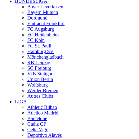
BUNDESLIGA
Bayer Leverkusen
Bayern Munich
Dortmund
Eintracht Frankfurt
FC Augsburg
FC Heidenheim
FC Köln
FC St. Pauli
Hamburg SV
Mönchengladbach
RB Leipzig
SC Freiburg
VfB Stuttgart
Union Berlin
Wolfsburg
Werder Bremen
Autres Clubs
LIGA
Athletic Bilbao
Atletico Madrid
Barcelone
Cádiz CF
Celta Vigo
Deportivo Alavés