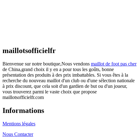
€
48.00
Le prix initial était : €48.00.
€
25.90
Le prix
actuel est : €25.90.
Maillot France Domicile 2026/2027
€
48.00
Le prix initial était : €48.00.
€
25.90
Le prix
actuel est : €25.90.
maillotsofficielfr
Bienvenue sur notre boutique,Nous vendons
maillot de foot pas cher
de China,grand choix il y en a pour tous les goûts, bonne
présentation des produits à des prix imbattables. Si vous êtes à la
recherche du nouveau maillot d'un club ou d'une sélection nationale
à prix discount, que cela soit d'un gardien de but ou d'un joueur,
vous trouverez parmi le vaste choix que propose
maillotsofficielfr.com
Informations
Mentions légales
Nous Contacter