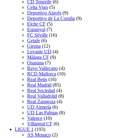
CD Tenerife
(6)
Celta Vigo
(5)
Deportivo Alavés
(9)
Deportivo de La Coruña
(9)
Elche CF
(5)
Espanyol
(7)
FC Séville
(16)
Getafe
(6)
Girona
(12)
Levante UD
(4)
Málaga CF
(9)
Osasuna
(7)
Rayo Vallecano
(4)
RCD Mallorca
(10)
Real Betis
(16)
Real Madrid
(85)
Real Sociedad
(4)
Real Valladolid
(8)
Real Zaragoza
(4)
UD Almería
(6)
UD Las Palmas
(8)
Valence
(10)
Villarreal CF
(6)
LIGUE 1
(193)
AS Monaco
(2)