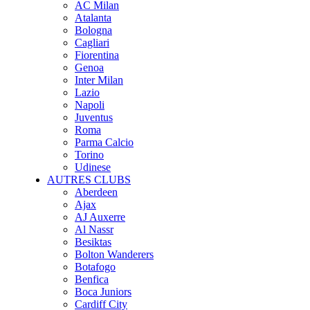
AC Milan
Atalanta
Bologna
Cagliari
Fiorentina
Genoa
Inter Milan
Lazio
Napoli
Juventus
Roma
Parma Calcio
Torino
Udinese
AUTRES CLUBS
Aberdeen
Ajax
AJ Auxerre
Al Nassr
Besiktas
Bolton Wanderers
Botafogo
Benfica
Boca Juniors
Cardiff City