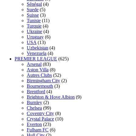
Sénégal
(4)
Suede
(5)
Suisse
(3)
Tunisie
(11)
Turquie
(4)
Ukraine
(4)
Uruguay
(6)
USA
(13)
Uzbekistan
(4)
Venezuela
(4)
PREMIER LEAGUE
(625)
Arsenal
(83)
Aston Villa
(8)
Autres Clubs
(52)
Birmingham City
(2)
Bournemouth
(3)
Brentford
(4)
Brighton & Hove Albion
(9)
Burnley
(2)
Chelsea
(99)
Coventry City
(8)
Crystal Palace
(10)
Everton
(23)
Fulham FC
(6)
Hull City
(2)