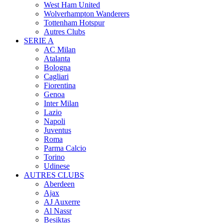
West Ham United
Wolverhampton Wanderers
Tottenham Hotspur
Autres Clubs
SERIE A
AC Milan
Atalanta
Bologna
Cagliari
Fiorentina
Genoa
Inter Milan
Lazio
Napoli
Juventus
Roma
Parma Calcio
Torino
Udinese
AUTRES CLUBS
Aberdeen
Ajax
AJ Auxerre
Al Nassr
Besiktas