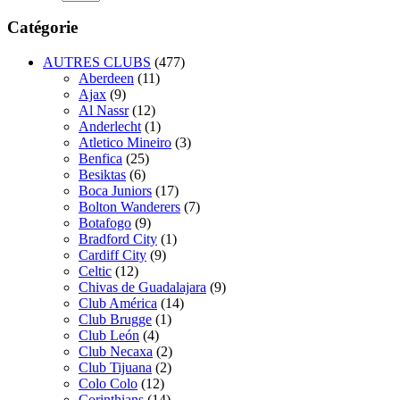
Catégorie
AUTRES CLUBS
(477)
Aberdeen
(11)
Ajax
(9)
Al Nassr
(12)
Anderlecht
(1)
Atletico Mineiro
(3)
Benfica
(25)
Besiktas
(6)
Boca Juniors
(17)
Bolton Wanderers
(7)
Botafogo
(9)
Bradford City
(1)
Cardiff City
(9)
Celtic
(12)
Chivas de Guadalajara
(9)
Club América
(14)
Club Brugge
(1)
Club León
(4)
Club Necaxa
(2)
Club Tijuana
(2)
Colo Colo
(12)
Corinthians
(14)