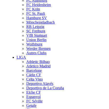
FC Augsburg
FC Heidenheim
FC Köln
FC St. Pauli
Hamburg SV
Mönchengladbach
RB Leipzig
SC Freiburg
VfB Stuttgart
Union Berlin
Wolfsburg
Werder Bremen
Autres Clubs
LIGA
Athletic Bilbao
Atletico Madrid
Barcelone
Cádiz CF
Celta Vigo
Deportivo Alavés
Deportivo de La Coruña
Elche CF
Espanyol
FC Séville
Getafe