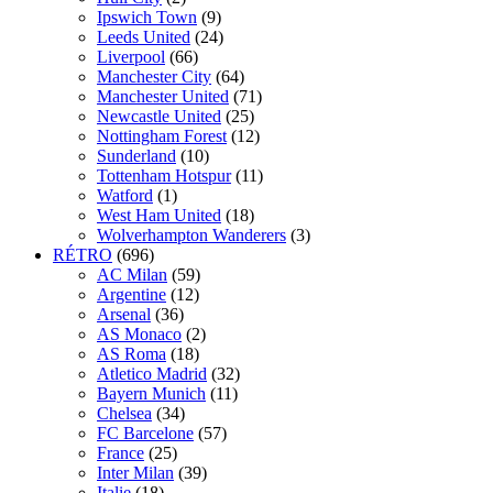
Ipswich Town
(9)
Leeds United
(24)
Liverpool
(66)
Manchester City
(64)
Manchester United
(71)
Newcastle United
(25)
Nottingham Forest
(12)
Sunderland
(10)
Tottenham Hotspur
(11)
Watford
(1)
West Ham United
(18)
Wolverhampton Wanderers
(3)
RÉTRO
(696)
AC Milan
(59)
Argentine
(12)
Arsenal
(36)
AS Monaco
(2)
AS Roma
(18)
Atletico Madrid
(32)
Bayern Munich
(11)
Chelsea
(34)
FC Barcelone
(57)
France
(25)
Inter Milan
(39)
Italie
(18)