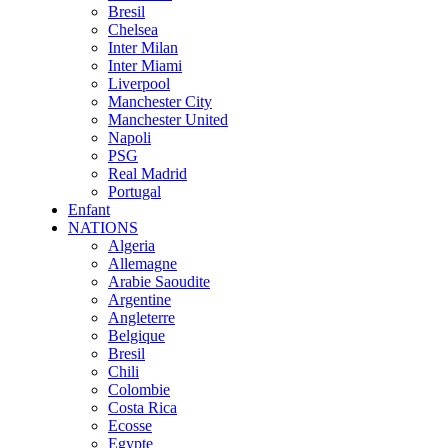
Bresil
Chelsea
Inter Milan
Inter Miami
Liverpool
Manchester City
Manchester United
Napoli
PSG
Real Madrid
Portugal
Enfant
NATIONS
Algeria
Allemagne
Arabie Saoudite
Argentine
Angleterre
Belgique
Bresil
Chili
Colombie
Costa Rica
Ecosse
Egypte