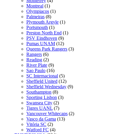
Monterrey
(4)
Montreal
(1)
Olympiacos
(1)
Palmeiras
(8)
Plymouth Argyle
(1)
Portsmouth
(1)
Preston North End
(1)
PSV Eindhoven
(9)
Pumas UNAM
(12)
Queens Park Rangers
(3)
Rangers
(6)
Reading
(2)
River Plate
(9)
Sao Paulo
(16)
SC Internacional
(5)
Sheffield United
(12)
Sheffield Wednesday
(9)
Southampton
(8)
Sporting Lisbon
(3)
Swansea City
(2)
Tigres UANL
(7)
Vancouver Whitecaps
(2)
Vasco da Gama
(13)
Vitória SC
(2)
Watford FC
(4)