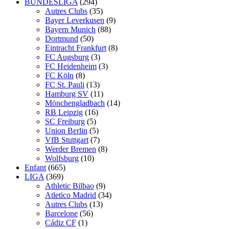
BUNDESLIGA
(294)
Autres Clubs
(35)
Bayer Leverkusen
(9)
Bayern Munich
(88)
Dortmund
(50)
Eintracht Frankfurt
(8)
FC Augsburg
(3)
FC Heidenheim
(3)
FC Köln
(8)
FC St. Pauli
(13)
Hamburg SV
(11)
Mönchengladbach
(14)
RB Leipzig
(16)
SC Freiburg
(5)
Union Berlin
(5)
VfB Stuttgart
(7)
Werder Bremen
(8)
Wolfsburg
(10)
Enfant
(665)
LIGA
(369)
Athletic Bilbao
(9)
Atletico Madrid
(34)
Autres Clubs
(13)
Barcelone
(56)
Cádiz CF
(1)