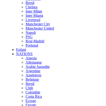
Bresil
Chelsea
Inter Milan
Inter Miami
Liverpool
Manchester City
Manchester United
Napoli
PSG
Real Madrid
Portugal
Enfant
NATIONS
Algeria
Allemagne
Arabie Saoudite
Argentine
Angleterre
Belgique
Bresil
Chili
Colombie
Costa Rica
Ecosse
Egypte