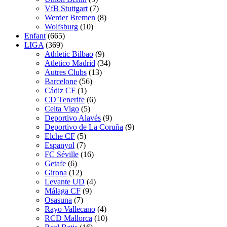
VfB Stuttgart
(7)
Werder Bremen
(8)
Wolfsburg
(10)
Enfant
(665)
LIGA
(369)
Athletic Bilbao
(9)
Atletico Madrid
(34)
Autres Clubs
(13)
Barcelone
(56)
Cádiz CF
(1)
CD Tenerife
(6)
Celta Vigo
(5)
Deportivo Alavés
(9)
Deportivo de La Coruña
(9)
Elche CF
(5)
Espanyol
(7)
FC Séville
(16)
Getafe
(6)
Girona
(12)
Levante UD
(4)
Málaga CF
(9)
Osasuna
(7)
Rayo Vallecano
(4)
RCD Mallorca
(10)