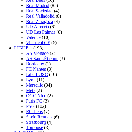
Real Betis
(16)
Real Madrid
(85)
Real Sociedad
(4)
Real Valladolid
(8)
Real Zaragoza
(4)
UD Almería
(6)
UD Las Palmas
(8)
Valence
(10)
Villarreal CF
(6)
LIGUE 1
(193)
AS Monaco
(2)
AS Saint-Étienne
(3)
Bordeaux
(1)
FC Nantes
(3)
Lille LOSC
(10)
Lyon
(11)
Marseille
(34)
Metz
(2)
OGC Nice
(2)
Paris FC
(3)
PSG
(102)
RC Lens
(7)
Stade Rennais
(6)
Strasbourg
(4)
Toulouse
(3)