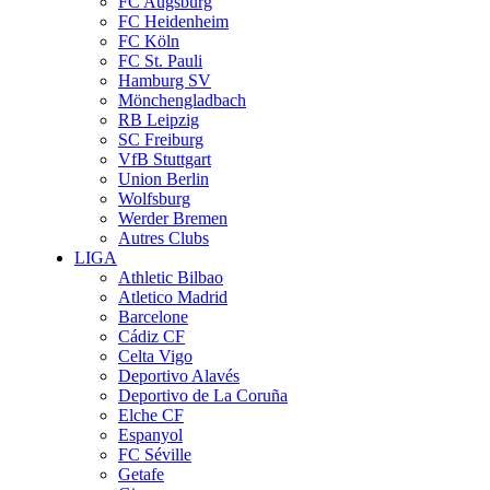
FC Augsburg
FC Heidenheim
FC Köln
FC St. Pauli
Hamburg SV
Mönchengladbach
RB Leipzig
SC Freiburg
VfB Stuttgart
Union Berlin
Wolfsburg
Werder Bremen
Autres Clubs
LIGA
Athletic Bilbao
Atletico Madrid
Barcelone
Cádiz CF
Celta Vigo
Deportivo Alavés
Deportivo de La Coruña
Elche CF
Espanyol
FC Séville
Getafe