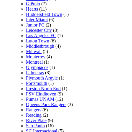
Grêmio
(7)
Hearts
(11)
Huddersfield Town
(1)
Inter Miami
(6)
Junior FC
(2)
Leicester City
(8)
Los Angeles FC
(1)
Luton Town
(6)
Middlesbrough
(4)
Millwall
(5)
Monterrey
(4)
Montreal
(1)
Olympiacos
(1)
Palmeiras
(8)
Plymouth Argyle
(1)
Portsmouth
(1)
Preston North End
(1)
PSV Eindhoven
(9)
Pumas UNAM
(12)
Queens Park Rangers
(3)
Rangers
(6)
Reading
(2)
River Plate
(9)
Sao Paulo
(16)
SC Internacional
(5)