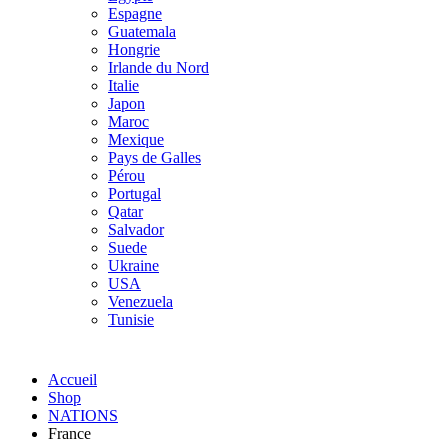
Espagne
Guatemala
Hongrie
Irlande du Nord
Italie
Japon
Maroc
Mexique
Pays de Galles
Pérou
Portugal
Qatar
Salvador
Suede
Ukraine
USA
Venezuela
Tunisie
Accueil
Shop
NATIONS
France