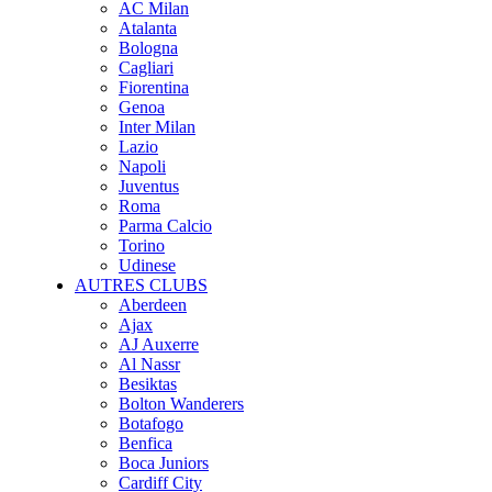
AC Milan
Atalanta
Bologna
Cagliari
Fiorentina
Genoa
Inter Milan
Lazio
Napoli
Juventus
Roma
Parma Calcio
Torino
Udinese
AUTRES CLUBS
Aberdeen
Ajax
AJ Auxerre
Al Nassr
Besiktas
Bolton Wanderers
Botafogo
Benfica
Boca Juniors
Cardiff City