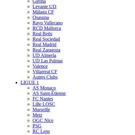
Girona
Levante UD
Málaga CF
Osasuna
Rayo Vallecano
RCD Mallorca
Real Betis
Real Sociedad
Real Madrid
Real Zaragoza
UD Almería
UD Las Palmas
Valence
Villarreal CF
Autres Clubs
LIGUE 1
AS Monaco
AS Saint-Étienne
FC Nantes
Lille LOSC
Marseille
Metz
OGC Nice
PSG
RC Lens