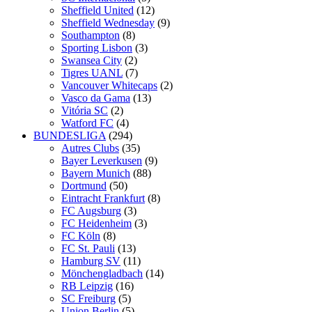
Sheffield United
(12)
Sheffield Wednesday
(9)
Southampton
(8)
Sporting Lisbon
(3)
Swansea City
(2)
Tigres UANL
(7)
Vancouver Whitecaps
(2)
Vasco da Gama
(13)
Vitória SC
(2)
Watford FC
(4)
BUNDESLIGA
(294)
Autres Clubs
(35)
Bayer Leverkusen
(9)
Bayern Munich
(88)
Dortmund
(50)
Eintracht Frankfurt
(8)
FC Augsburg
(3)
FC Heidenheim
(3)
FC Köln
(8)
FC St. Pauli
(13)
Hamburg SV
(11)
Mönchengladbach
(14)
RB Leipzig
(16)
SC Freiburg
(5)
Union Berlin
(5)