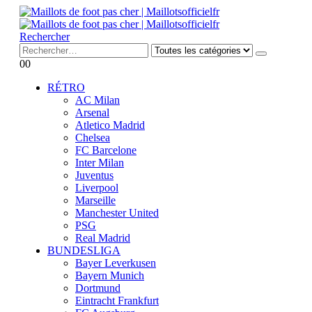
Rechercher
0
0
RÉTRO
AC Milan
Arsenal
Atletico Madrid
Chelsea
FC Barcelone
Inter Milan
Juventus
Liverpool
Marseille
Manchester United
PSG
Real Madrid
BUNDESLIGA
Bayer Leverkusen
Bayern Munich
Dortmund
Eintracht Frankfurt