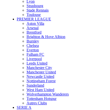
Lyon
Strasbourg
Stade Rennais
Toulouse
PREMIER LEAGUE
Aston Villa
Arsenal
Brentford
Brighton & Hove Albion
Burnley
Chelsea
Everton
Fulham FC
Liverpool
Leeds United
Manchester City
Manchester United
Newcastle United
Nottingham Forest
Sunderland
West Ham United
Wolverhampton Wanderers
Tottenham Hotspur
Autres Clubs
SERIE A