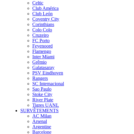
Celtic
Club América
Club León
Coventry City
Corinthians
Colo Colo
Cruzeiro
FC Porto
Feyenoord
Flamengo
Inter Miami
Grêmio
Galatasaray
PSV Eindhoven
Rangers
SC Internacional
Sao Paulo
Stoke City
River Plate
Tigres UANL
SURVÊTEMENTS
AC Milan
Arsenal
Argentine
Barcelone