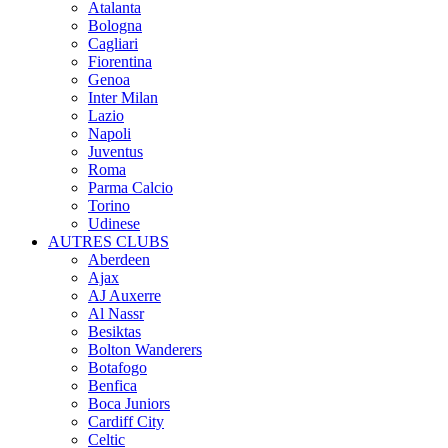
Atalanta
Bologna
Cagliari
Fiorentina
Genoa
Inter Milan
Lazio
Napoli
Juventus
Roma
Parma Calcio
Torino
Udinese
AUTRES CLUBS
Aberdeen
Ajax
AJ Auxerre
Al Nassr
Besiktas
Bolton Wanderers
Botafogo
Benfica
Boca Juniors
Cardiff City
Celtic