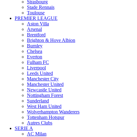
Strasbourg
Stade Rennais
Toulouse
PREMIER LEAGUE
Aston Villa
Arsenal
Brentford
Brighton & Hove Albion
Burnley
Chelsea
Everton
Fulham FC
Liverpool
Leeds United
Manchester City
Manchester United
Newcastle United
Nottingham Forest
Sunderland
West Ham United
Wolverhampton Wanderers
Tottenham Hotspur
Autres Clubs
SERIE A
AC Milan