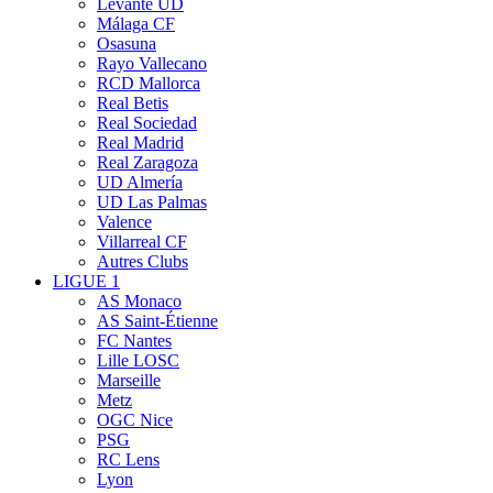
Levante UD
Málaga CF
Osasuna
Rayo Vallecano
RCD Mallorca
Real Betis
Real Sociedad
Real Madrid
Real Zaragoza
UD Almería
UD Las Palmas
Valence
Villarreal CF
Autres Clubs
LIGUE 1
AS Monaco
AS Saint-Étienne
FC Nantes
Lille LOSC
Marseille
Metz
OGC Nice
PSG
RC Lens
Lyon