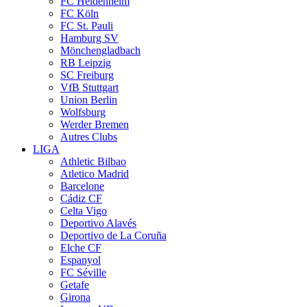
FC Heidenheim
FC Köln
FC St. Pauli
Hamburg SV
Mönchengladbach
RB Leipzig
SC Freiburg
VfB Stuttgart
Union Berlin
Wolfsburg
Werder Bremen
Autres Clubs
LIGA
Athletic Bilbao
Atletico Madrid
Barcelone
Cádiz CF
Celta Vigo
Deportivo Alavés
Deportivo de La Coruña
Elche CF
Espanyol
FC Séville
Getafe
Girona