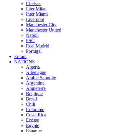
Chelsea
Inter Milan
Inter Miami
Liverpool
Manchester City
Manchester United
Napoli
PSG
Real Madrid
Portugal
Enfant
NATIONS
Algeria
Allemagne
Arabie Saoudite
Argentine
Angleterre
Belgique
Bresil
Chili
Colombie
Costa Rica
Ecosse
Egypte
Espagne