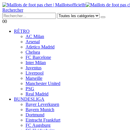
Rechercher
0
0
RÉTRO
AC Milan
Arsenal
Atletico Madrid
Chelsea
FC Barcelone
Inter Milan
Juventus
Liverpool
Marseille
Manchester United
PSG
Real Madrid
BUNDESLIGA
Bayer Leverkusen
Bayern Munich
Dortmund
Eintracht Frankfurt
FC Augsburg