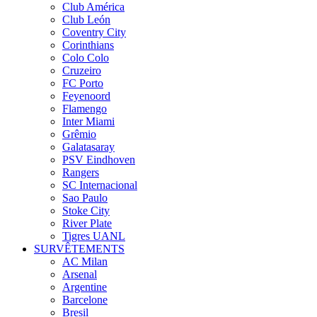
Club América
Club León
Coventry City
Corinthians
Colo Colo
Cruzeiro
FC Porto
Feyenoord
Flamengo
Inter Miami
Grêmio
Galatasaray
PSV Eindhoven
Rangers
SC Internacional
Sao Paulo
Stoke City
River Plate
Tigres UANL
SURVÊTEMENTS
AC Milan
Arsenal
Argentine
Barcelone
Bresil