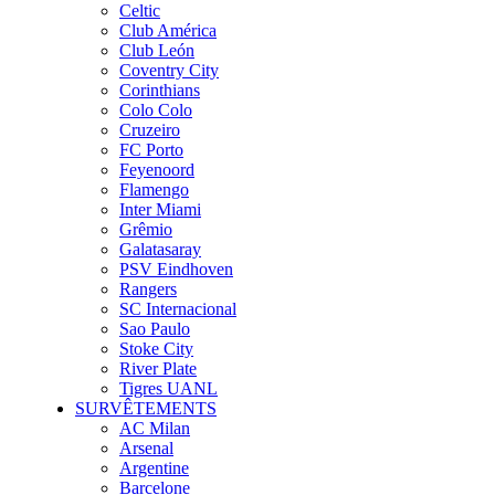
Celtic
Club América
Club León
Coventry City
Corinthians
Colo Colo
Cruzeiro
FC Porto
Feyenoord
Flamengo
Inter Miami
Grêmio
Galatasaray
PSV Eindhoven
Rangers
SC Internacional
Sao Paulo
Stoke City
River Plate
Tigres UANL
SURVÊTEMENTS
AC Milan
Arsenal
Argentine
Barcelone