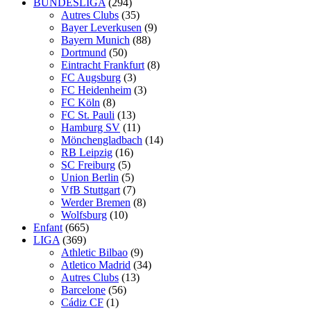
BUNDESLIGA
(294)
Autres Clubs
(35)
Bayer Leverkusen
(9)
Bayern Munich
(88)
Dortmund
(50)
Eintracht Frankfurt
(8)
FC Augsburg
(3)
FC Heidenheim
(3)
FC Köln
(8)
FC St. Pauli
(13)
Hamburg SV
(11)
Mönchengladbach
(14)
RB Leipzig
(16)
SC Freiburg
(5)
Union Berlin
(5)
VfB Stuttgart
(7)
Werder Bremen
(8)
Wolfsburg
(10)
Enfant
(665)
LIGA
(369)
Athletic Bilbao
(9)
Atletico Madrid
(34)
Autres Clubs
(13)
Barcelone
(56)
Cádiz CF
(1)