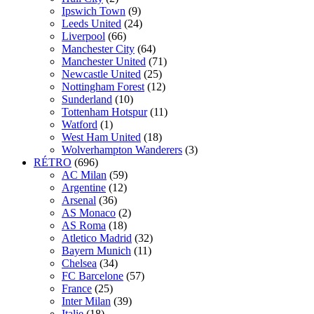
Ipswich Town
(9)
Leeds United
(24)
Liverpool
(66)
Manchester City
(64)
Manchester United
(71)
Newcastle United
(25)
Nottingham Forest
(12)
Sunderland
(10)
Tottenham Hotspur
(11)
Watford
(1)
West Ham United
(18)
Wolverhampton Wanderers
(3)
RÉTRO
(696)
AC Milan
(59)
Argentine
(12)
Arsenal
(36)
AS Monaco
(2)
AS Roma
(18)
Atletico Madrid
(32)
Bayern Munich
(11)
Chelsea
(34)
FC Barcelone
(57)
France
(25)
Inter Milan
(39)
Italie
(18)