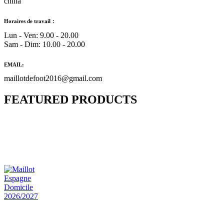
china
Horaires de travail：
Lun - Ven: 9.00 - 20.00
Sam - Dim: 10.00 - 20.00
EMAIL:
maillotdefoot2016@gmail.com
FEATURED PRODUCTS
Maillot Bresil Domicile 2026/2027
€
48.00
Le prix initial était : €48.00.
€
25.90
Le prix
actuel est : €25.90.
Maillot Espagne Domicile 2026/2027