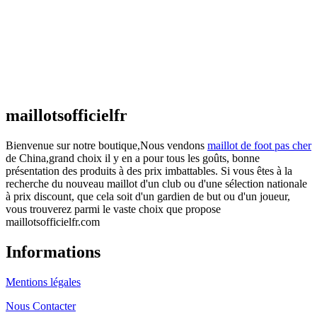
€
48.00
Le prix initial était : €48.00.
€
25.90
Le prix
actuel est : €25.90.
Maillot France Domicile 2026/2027
€
48.00
Le prix initial était : €48.00.
€
25.90
Le prix
actuel est : €25.90.
maillotsofficielfr
Bienvenue sur notre boutique,Nous vendons
maillot de foot pas cher
de China,grand choix il y en a pour tous les goûts, bonne
présentation des produits à des prix imbattables. Si vous êtes à la
recherche du nouveau maillot d'un club ou d'une sélection nationale
à prix discount, que cela soit d'un gardien de but ou d'un joueur,
vous trouverez parmi le vaste choix que propose
maillotsofficielfr.com
Informations
Mentions légales
Nous Contacter