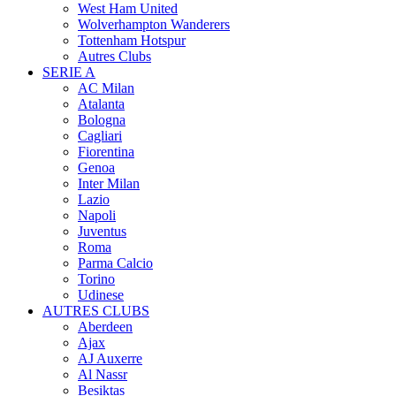
West Ham United
Wolverhampton Wanderers
Tottenham Hotspur
Autres Clubs
SERIE A
AC Milan
Atalanta
Bologna
Cagliari
Fiorentina
Genoa
Inter Milan
Lazio
Napoli
Juventus
Roma
Parma Calcio
Torino
Udinese
AUTRES CLUBS
Aberdeen
Ajax
AJ Auxerre
Al Nassr
Besiktas