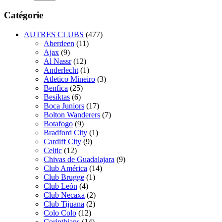
Catégorie
AUTRES CLUBS
(477)
Aberdeen
(11)
Ajax
(9)
Al Nassr
(12)
Anderlecht
(1)
Atletico Mineiro
(3)
Benfica
(25)
Besiktas
(6)
Boca Juniors
(17)
Bolton Wanderers
(7)
Botafogo
(9)
Bradford City
(1)
Cardiff City
(9)
Celtic
(12)
Chivas de Guadalajara
(9)
Club América
(14)
Club Brugge
(1)
Club León
(4)
Club Necaxa
(2)
Club Tijuana
(2)
Colo Colo
(12)
Corinthians
(14)