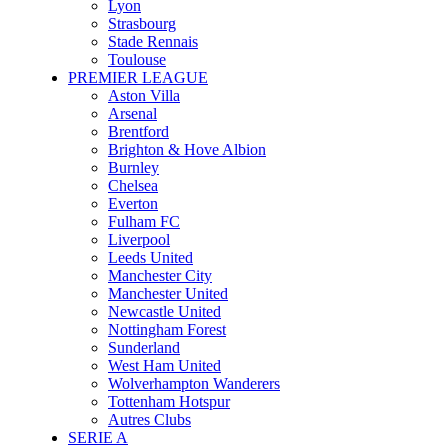
Lyon
Strasbourg
Stade Rennais
Toulouse
PREMIER LEAGUE
Aston Villa
Arsenal
Brentford
Brighton & Hove Albion
Burnley
Chelsea
Everton
Fulham FC
Liverpool
Leeds United
Manchester City
Manchester United
Newcastle United
Nottingham Forest
Sunderland
West Ham United
Wolverhampton Wanderers
Tottenham Hotspur
Autres Clubs
SERIE A