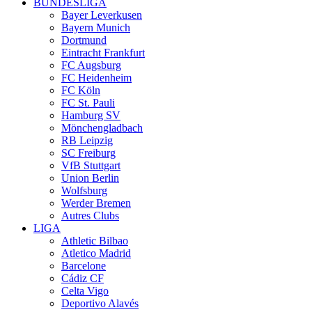
BUNDESLIGA
Bayer Leverkusen
Bayern Munich
Dortmund
Eintracht Frankfurt
FC Augsburg
FC Heidenheim
FC Köln
FC St. Pauli
Hamburg SV
Mönchengladbach
RB Leipzig
SC Freiburg
VfB Stuttgart
Union Berlin
Wolfsburg
Werder Bremen
Autres Clubs
LIGA
Athletic Bilbao
Atletico Madrid
Barcelone
Cádiz CF
Celta Vigo
Deportivo Alavés