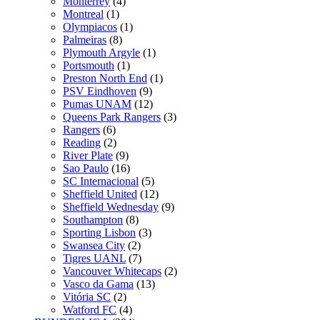
Monterrey
(4)
Montreal
(1)
Olympiacos
(1)
Palmeiras
(8)
Plymouth Argyle
(1)
Portsmouth
(1)
Preston North End
(1)
PSV Eindhoven
(9)
Pumas UNAM
(12)
Queens Park Rangers
(3)
Rangers
(6)
Reading
(2)
River Plate
(9)
Sao Paulo
(16)
SC Internacional
(5)
Sheffield United
(12)
Sheffield Wednesday
(9)
Southampton
(8)
Sporting Lisbon
(3)
Swansea City
(2)
Tigres UANL
(7)
Vancouver Whitecaps
(2)
Vasco da Gama
(13)
Vitória SC
(2)
Watford FC
(4)