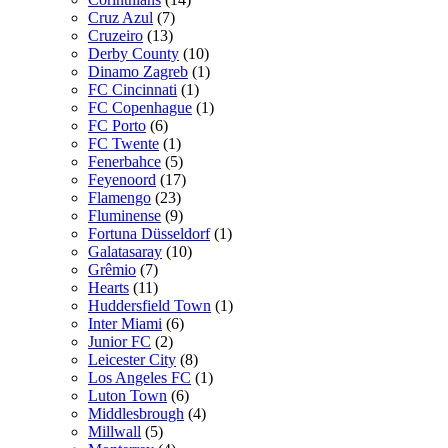
Cruz Azul
(7)
Cruzeiro
(13)
Derby County
(10)
Dinamo Zagreb
(1)
FC Cincinnati
(1)
FC Copenhague
(1)
FC Porto
(6)
FC Twente
(1)
Fenerbahce
(5)
Feyenoord
(17)
Flamengo
(23)
Fluminense
(9)
Fortuna Düsseldorf
(1)
Galatasaray
(10)
Grêmio
(7)
Hearts
(11)
Huddersfield Town
(1)
Inter Miami
(6)
Junior FC
(2)
Leicester City
(8)
Los Angeles FC
(1)
Luton Town
(6)
Middlesbrough
(4)
Millwall
(5)