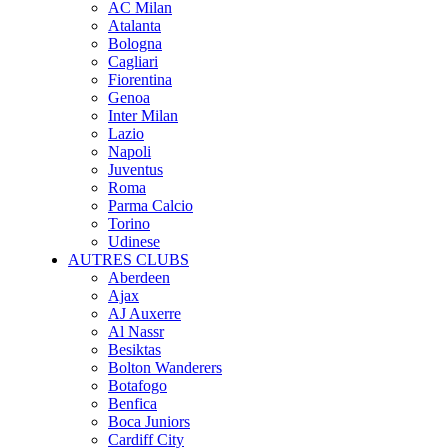
AC Milan
Atalanta
Bologna
Cagliari
Fiorentina
Genoa
Inter Milan
Lazio
Napoli
Juventus
Roma
Parma Calcio
Torino
Udinese
AUTRES CLUBS
Aberdeen
Ajax
AJ Auxerre
Al Nassr
Besiktas
Bolton Wanderers
Botafogo
Benfica
Boca Juniors
Cardiff City