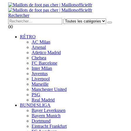
Rechercher
0
0
RÉTRO
AC Milan
Arsenal
Atletico Madrid
Chelsea
FC Barcelone
Inter Milan
Juventus
Liverpool
Marseille
Manchester United
PSG
Real Madrid
BUNDESLIGA
Bayer Leverkusen
Bayern Munich
Dortmund
Eintracht Frankfurt