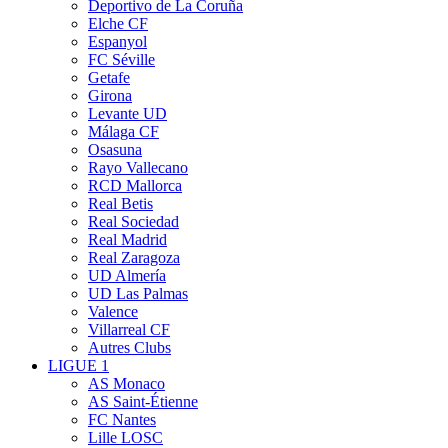
Deportivo de La Coruña
Elche CF
Espanyol
FC Séville
Getafe
Girona
Levante UD
Málaga CF
Osasuna
Rayo Vallecano
RCD Mallorca
Real Betis
Real Sociedad
Real Madrid
Real Zaragoza
UD Almería
UD Las Palmas
Valence
Villarreal CF
Autres Clubs
LIGUE 1
AS Monaco
AS Saint-Étienne
FC Nantes
Lille LOSC