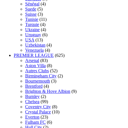
Sénégal
(4)
Suede
(5)
Suisse
(3)
Tunisie
(11)
Turquie
(4)
Ukraine
(4)
Uruguay
(6)
USA
(13)
Uzbekistan
(4)
Venezuela
(4)
PREMIER LEAGUE
(625)
Arsenal
(83)
Aston Villa
(8)
Autres Clubs
(52)
Birmingham City
(2)
Bournemouth
(3)
Brentford
(4)
Brighton & Hove Albion
(9)
Burnley
(2)
Chelsea
(99)
Coventry City
(8)
Crystal Palace
(10)
Everton
(23)
Fulham FC
(6)
Hull City
(2)