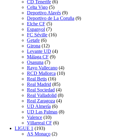
CD Tenerife
(6)
Celta Vigo
(5)
Deportivo Alavés
(9)
Deportivo de La Coruña
(9)
Elche CF
(5)
Espanyol
(7)
FC Séville
(16)
Getafe
(6)
Girona
(12)
Levante UD
(4)
Málaga CF
(9)
Osasuna
(7)
Rayo Vallecano
(4)
RCD Mallorca
(10)
Real Betis
(16)
Real Madrid
(85)
Real Sociedad
(4)
Real Valladolid
(8)
Real Zaragoza
(4)
UD Almería
(6)
UD Las Palmas
(8)
Valence
(10)
Villarreal CF
(6)
LIGUE 1
(193)
AS Monaco
(2)