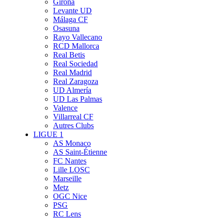
Girona
Levante UD
Málaga CF
Osasuna
Rayo Vallecano
RCD Mallorca
Real Betis
Real Sociedad
Real Madrid
Real Zaragoza
UD Almería
UD Las Palmas
Valence
Villarreal CF
Autres Clubs
LIGUE 1
AS Monaco
AS Saint-Étienne
FC Nantes
Lille LOSC
Marseille
Metz
OGC Nice
PSG
RC Lens