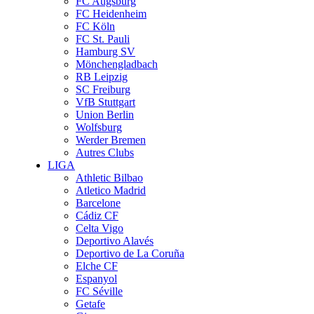
FC Augsburg
FC Heidenheim
FC Köln
FC St. Pauli
Hamburg SV
Mönchengladbach
RB Leipzig
SC Freiburg
VfB Stuttgart
Union Berlin
Wolfsburg
Werder Bremen
Autres Clubs
LIGA
Athletic Bilbao
Atletico Madrid
Barcelone
Cádiz CF
Celta Vigo
Deportivo Alavés
Deportivo de La Coruña
Elche CF
Espanyol
FC Séville
Getafe