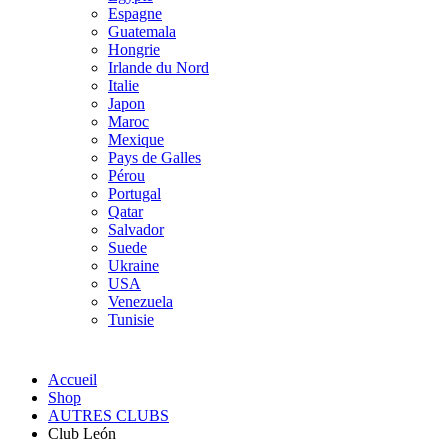
Espagne
Guatemala
Hongrie
Irlande du Nord
Italie
Japon
Maroc
Mexique
Pays de Galles
Pérou
Portugal
Qatar
Salvador
Suede
Ukraine
USA
Venezuela
Tunisie
Accueil
Shop
AUTRES CLUBS
Club León