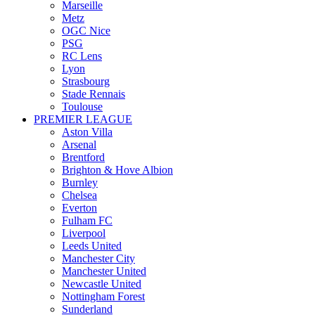
Marseille
Metz
OGC Nice
PSG
RC Lens
Lyon
Strasbourg
Stade Rennais
Toulouse
PREMIER LEAGUE
Aston Villa
Arsenal
Brentford
Brighton & Hove Albion
Burnley
Chelsea
Everton
Fulham FC
Liverpool
Leeds United
Manchester City
Manchester United
Newcastle United
Nottingham Forest
Sunderland