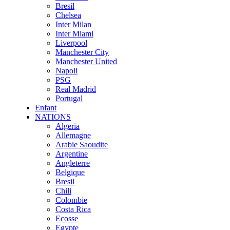
Bresil
Chelsea
Inter Milan
Inter Miami
Liverpool
Manchester City
Manchester United
Napoli
PSG
Real Madrid
Portugal
Enfant
NATIONS
Algeria
Allemagne
Arabie Saoudite
Argentine
Angleterre
Belgique
Bresil
Chili
Colombie
Costa Rica
Ecosse
Egypte