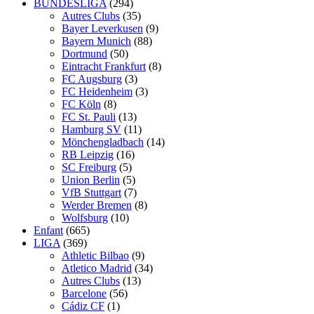
BUNDESLIGA
(294)
Autres Clubs
(35)
Bayer Leverkusen
(9)
Bayern Munich
(88)
Dortmund
(50)
Eintracht Frankfurt
(8)
FC Augsburg
(3)
FC Heidenheim
(3)
FC Köln
(8)
FC St. Pauli
(13)
Hamburg SV
(11)
Mönchengladbach
(14)
RB Leipzig
(16)
SC Freiburg
(5)
Union Berlin
(5)
VfB Stuttgart
(7)
Werder Bremen
(8)
Wolfsburg
(10)
Enfant
(665)
LIGA
(369)
Athletic Bilbao
(9)
Atletico Madrid
(34)
Autres Clubs
(13)
Barcelone
(56)
Cádiz CF
(1)