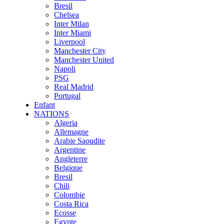
Bresil
Chelsea
Inter Milan
Inter Miami
Liverpool
Manchester City
Manchester United
Napoli
PSG
Real Madrid
Portugal
Enfant
NATIONS
Algeria
Allemagne
Arabie Saoudite
Argentine
Angleterre
Belgique
Bresil
Chili
Colombie
Costa Rica
Ecosse
Egypte