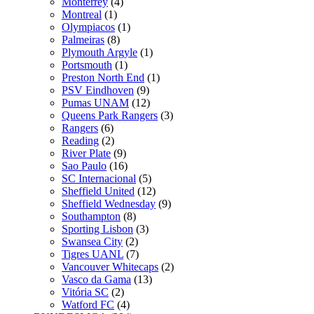
Monterrey
(4)
Montreal
(1)
Olympiacos
(1)
Palmeiras
(8)
Plymouth Argyle
(1)
Portsmouth
(1)
Preston North End
(1)
PSV Eindhoven
(9)
Pumas UNAM
(12)
Queens Park Rangers
(3)
Rangers
(6)
Reading
(2)
River Plate
(9)
Sao Paulo
(16)
SC Internacional
(5)
Sheffield United
(12)
Sheffield Wednesday
(9)
Southampton
(8)
Sporting Lisbon
(3)
Swansea City
(2)
Tigres UANL
(7)
Vancouver Whitecaps
(2)
Vasco da Gama
(13)
Vitória SC
(2)
Watford FC
(4)