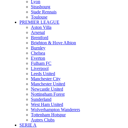
Lyon
Strasbourg
Stade Rennais
Toulouse
PREMIER LEAGUE
Aston Villa
Arsenal
Brentford
Brighton & Hove Albion
Burnley
Chelsea
Everton
Fulham FC
Liverpool
Leeds United
Manchester City
Manchester United
Newcastle United
Nottingham Forest
Sunderland
West Ham United
Wolverhampton Wanderers
Tottenham Hotspur
Autres Clubs
SERIE A