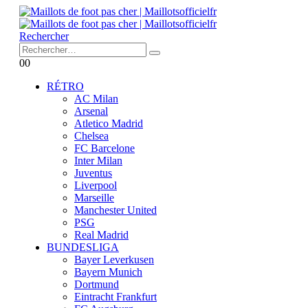
Rechercher
0
0
RÉTRO
AC Milan
Arsenal
Atletico Madrid
Chelsea
FC Barcelone
Inter Milan
Juventus
Liverpool
Marseille
Manchester United
PSG
Real Madrid
BUNDESLIGA
Bayer Leverkusen
Bayern Munich
Dortmund
Eintracht Frankfurt