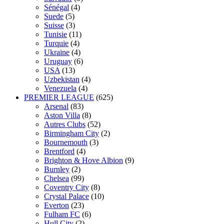
Sénégal
(4)
Suede
(5)
Suisse
(3)
Tunisie
(11)
Turquie
(4)
Ukraine
(4)
Uruguay
(6)
USA
(13)
Uzbekistan
(4)
Venezuela
(4)
PREMIER LEAGUE
(625)
Arsenal
(83)
Aston Villa
(8)
Autres Clubs
(52)
Birmingham City
(2)
Bournemouth
(3)
Brentford
(4)
Brighton & Hove Albion
(9)
Burnley
(2)
Chelsea
(99)
Coventry City
(8)
Crystal Palace
(10)
Everton
(23)
Fulham FC
(6)
Hull City
(2)