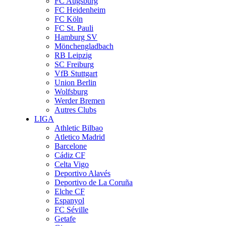
FC Augsburg
FC Heidenheim
FC Köln
FC St. Pauli
Hamburg SV
Mönchengladbach
RB Leipzig
SC Freiburg
VfB Stuttgart
Union Berlin
Wolfsburg
Werder Bremen
Autres Clubs
LIGA
Athletic Bilbao
Atletico Madrid
Barcelone
Cádiz CF
Celta Vigo
Deportivo Alavés
Deportivo de La Coruña
Elche CF
Espanyol
FC Séville
Getafe