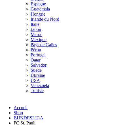
Espagne
Guatemala
Hongrie
Irlande du Nord
Italie
Japon
Maroc
Mexique
Pays de Galles
Pérou
Portugal
Qatar
Salvador
Suede
Ukraine
USA
Venezuela
Tunisie
Accueil
Shop
BUNDESLIGA
FC St. Pauli