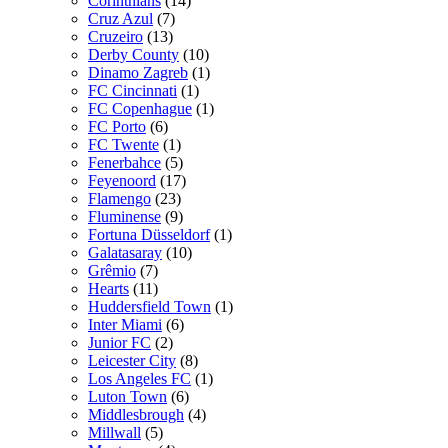
Corinthians
(14)
Cruz Azul
(7)
Cruzeiro
(13)
Derby County
(10)
Dinamo Zagreb
(1)
FC Cincinnati
(1)
FC Copenhague
(1)
FC Porto
(6)
FC Twente
(1)
Fenerbahce
(5)
Feyenoord
(17)
Flamengo
(23)
Fluminense
(9)
Fortuna Düsseldorf
(1)
Galatasaray
(10)
Grêmio
(7)
Hearts
(11)
Huddersfield Town
(1)
Inter Miami
(6)
Junior FC
(2)
Leicester City
(8)
Los Angeles FC
(1)
Luton Town
(6)
Middlesbrough
(4)
Millwall
(5)