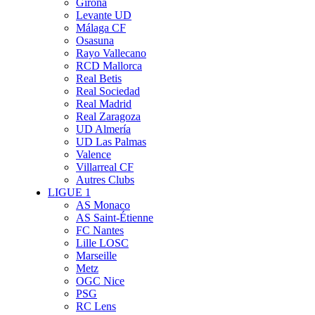
Girona
Levante UD
Málaga CF
Osasuna
Rayo Vallecano
RCD Mallorca
Real Betis
Real Sociedad
Real Madrid
Real Zaragoza
UD Almería
UD Las Palmas
Valence
Villarreal CF
Autres Clubs
LIGUE 1
AS Monaco
AS Saint-Étienne
FC Nantes
Lille LOSC
Marseille
Metz
OGC Nice
PSG
RC Lens