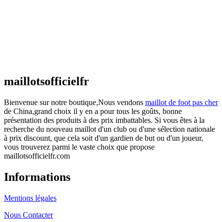
€
48.00
Le prix initial était : €48.00.
€
25.90
Le prix
actuel est : €25.90.
Maillot France Domicile 2026/2027
€
48.00
Le prix initial était : €48.00.
€
25.90
Le prix
actuel est : €25.90.
maillotsofficielfr
Bienvenue sur notre boutique,Nous vendons
maillot de foot pas cher
de China,grand choix il y en a pour tous les goûts, bonne
présentation des produits à des prix imbattables. Si vous êtes à la
recherche du nouveau maillot d'un club ou d'une sélection nationale
à prix discount, que cela soit d'un gardien de but ou d'un joueur,
vous trouverez parmi le vaste choix que propose
maillotsofficielfr.com
Informations
Mentions légales
Nous Contacter