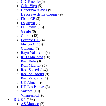
CD Tenerife
(6)
Celta Vigo
(5)
Deportivo Alavés
(9)
Deportivo de La Coruña
(9)
Elche CF
(5)
Espanyol
(7)
FC Séville
(16)
Getafe
(6)
Girona
(12)
Levante UD
(4)
Málaga CF
(9)
Osasuna
(7)
Rayo Vallecano
(4)
RCD Mallorca
(10)
Real Betis
(16)
Real Madrid
(85)
Real Sociedad
(4)
Real Valladolid
(8)
Real Zaragoza
(4)
UD Almería
(6)
UD Las Palmas
(8)
Valence
(10)
Villarreal CF
(6)
LIGUE 1
(193)
AS Monaco
(2)