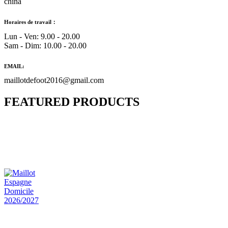
china
Horaires de travail：
Lun - Ven: 9.00 - 20.00
Sam - Dim: 10.00 - 20.00
EMAIL:
maillotdefoot2016@gmail.com
FEATURED PRODUCTS
Maillot Bresil Domicile 2026/2027
€
48.00
Le prix initial était : €48.00.
€
25.90
Le prix
actuel est : €25.90.
Maillot Espagne Domicile 2026/2027