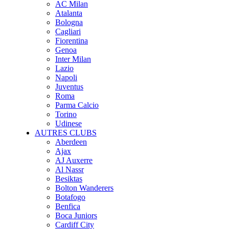
AC Milan
Atalanta
Bologna
Cagliari
Fiorentina
Genoa
Inter Milan
Lazio
Napoli
Juventus
Roma
Parma Calcio
Torino
Udinese
AUTRES CLUBS
Aberdeen
Ajax
AJ Auxerre
Al Nassr
Besiktas
Bolton Wanderers
Botafogo
Benfica
Boca Juniors
Cardiff City