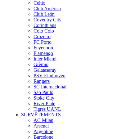
Celtic
Club América
Club León
Coventry City
Corinthians
Colo Colo
Cruzeiro
FC Porto
Feyenoord
Flamengo
Inter Miami
Grêmio
Galatasaray
PSV Eindhoven
Rangers
SC Internacional
Sao Paulo
Stoke City
River Plate
Tigres UANL
SURVÊTEMENTS
AC Milan
Arsenal
Argentine
Barcelone