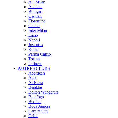
AC Milan
Atalanta
Bologna
Cagliari
Fiorentina
Genoa
Inter Milan
Lazio
Napoli
Juventus
Roma
Parma Calcio
Torino
Udinese
AUTRES CLUBS
Aberdeen
Ajax
Al Nassr
Besiktas
Bolton Wanderers
Botafogo
Benfica
Boca Juniors
Cardiff City
Celtic