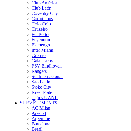
Club América
Club León
Coventry City
Corinthians
Colo Colo
Cruzeiro
FC Porto
Feyenoord
Flamengo
Inter Miami
Grêmio
Galatasaray
PSV Eindhoven
Rangers
SC Internacional
Sao Paulo
Stoke City
River Plate
Tigres UANL
SURVÊTEMENTS
AC Milan
Arsenal
Argentine
Barcelone
Bresil