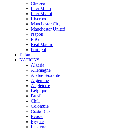
Chelsea
Inter Milan
Inter Miami
Liverpool
Manchester City
Manchester United
Napoli
PSG
Real Madrid
Portugal
Enfant
NATIONS
Algeria
Allemagne
Arabie Saoudite
Argentine
Angleterre
Belgique
Bresil
Chili
Colombie
Costa Rica
Ecosse
Egypte
Espagne