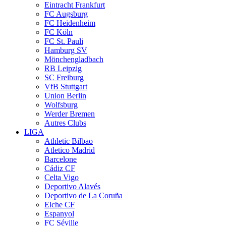
Eintracht Frankfurt
FC Augsburg
FC Heidenheim
FC Köln
FC St. Pauli
Hamburg SV
Mönchengladbach
RB Leipzig
SC Freiburg
VfB Stuttgart
Union Berlin
Wolfsburg
Werder Bremen
Autres Clubs
LIGA
Athletic Bilbao
Atletico Madrid
Barcelone
Cádiz CF
Celta Vigo
Deportivo Alavés
Deportivo de La Coruña
Elche CF
Espanyol
FC Séville