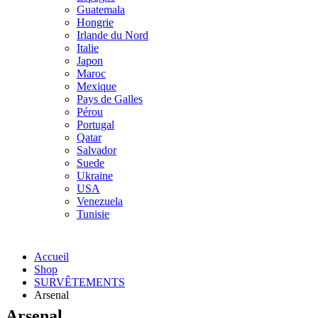
Guatemala
Hongrie
Irlande du Nord
Italie
Japon
Maroc
Mexique
Pays de Galles
Pérou
Portugal
Qatar
Salvador
Suede
Ukraine
USA
Venezuela
Tunisie
Accueil
Shop
SURVÊTEMENTS
Arsenal
Arsenal