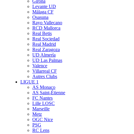
Girona
Levante UD
Málaga CF
Osasuna
Rayo Vallecano
RCD Mallorca
Real Betis
Real Sociedad
Real Madrid
Real Zaragoza
UD Almería
UD Las Palmas
Valence
Villarreal CF
Autres Clubs
LIGUE 1
AS Monaco
AS Saint-Étienne
FC Nantes
Lille LOSC
Marseille
Metz
OGC Nice
PSG
RC Lens