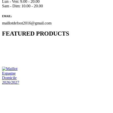
Lun - Ven: 9.00 - 20.00
Sam - Dim: 10.00 - 20.00
EMAIL:
maillotdefoot2016@gmail.com
FEATURED PRODUCTS
Maillot Bresil Domicile 2026/2027
€
48.00
Le prix initial était : €48.00.
€
25.90
Le prix
actuel est : €25.90.
Maillot Espagne Domicile 2026/2027
€
48.00
Le prix initial était : €48.00.
€
25.90
Le prix
actuel est : €25.90.