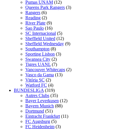
Pumas UNAM
(12)
Queens Park Rangers
(3)
Rangers
(6)
Reading
(2)
River Plate
(9)
Sao Paulo
(16)
SC Internacional
(5)
Sheffield United
(12)
Sheffield Wednesday
(9)
Southampton
(8)
Sporting Lisbon
(3)
Swansea City
(2)
Tigres UANL
(7)
Vancouver Whitecaps
(2)
Vasco da Gama
(13)
Vitória SC
(2)
Watford FC
(4)
BUNDESLIGA
(319)
Autres Clubs
(35)
Bayer Leverkusen
(12)
Bayern Munich
(88)
Dortmund
(51)
Eintracht Frankfurt
(11)
FC Augsburg
(5)
FC Heidenheim
(3)