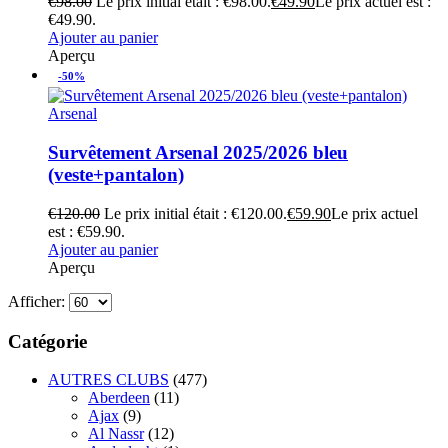
€
98.00
Le prix initial était : €98.00.
€
49.90
Le prix actuel est :
€49.90.
Ajouter au panier
Aperçu
-50%
Arsenal
Survêtement Arsenal 2025/2026 bleu
(veste+pantalon)
€
120.00
Le prix initial était : €120.00.
€
59.90
Le prix actuel
est : €59.90.
Ajouter au panier
Aperçu
Afficher:
Catégorie
AUTRES CLUBS
(477)
Aberdeen
(11)
Ajax
(9)
Al Nassr
(12)