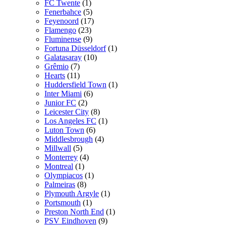
FC Twente
(1)
Fenerbahce
(5)
Feyenoord
(17)
Flamengo
(23)
Fluminense
(9)
Fortuna Düsseldorf
(1)
Galatasaray
(10)
Grêmio
(7)
Hearts
(11)
Huddersfield Town
(1)
Inter Miami
(6)
Junior FC
(2)
Leicester City
(8)
Los Angeles FC
(1)
Luton Town
(6)
Middlesbrough
(4)
Millwall
(5)
Monterrey
(4)
Montreal
(1)
Olympiacos
(1)
Palmeiras
(8)
Plymouth Argyle
(1)
Portsmouth
(1)
Preston North End
(1)
PSV Eindhoven
(9)