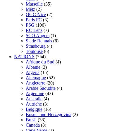
Marseille
(35)
Metz
(2)
OGC Nice
(2)
Paris FC
(3)
PSG
(106)
RC Lens
(7)
SCO Angers
(1)
Stade Rennais
(6)
Strasbourg
(4)
Toulouse
(6)
NATIONS
(754)
Afrique du Sud
(4)
Albanie
(3)
Algeria
(15)
Allemagne
(52)
Angleterre
(20)
Arabie Saoudite
(4)
Argentine
(43)
Australie
(4)
Autriche
(3)
Belgique
(16)
Bosnia and Herzegovina
(2)
Bresil
(38)
Canada
(8)
Cape Verde
(3)