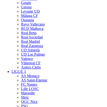
Getafe
Girona
Levante UD
Málaga CF
Osasuna
Rayo Vallecano
RCD Mallorca
Real Betis
Real Sociedad
Real Madrid
Real Zaragoza
UD Almería
UD Las Palmas
Valence
Villarreal CF
Autres Clubs
LIGUE 1
AS Monaco
AS Saint-Étienne
FC Nantes
Lille LOSC
Marseille
Metz
OGC Nice
PSG