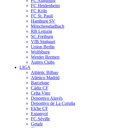
FC Augsburg
FC Heidenheim
FC Köln
FC St. Pauli
Hamburg SV
Mönchengladbach
RB Leipzig
SC Freiburg
VfB Stuttgart
Union Berlin
Wolfsburg
Werder Bremen
Autres Clubs
LIGA
Athletic Bilbao
Atletico Madrid
Barcelone
Cádiz CF
Celta Vigo
Deportivo Alavés
Deportivo de La Coruña
Elche CF
Espanyol
FC Séville
Getafe