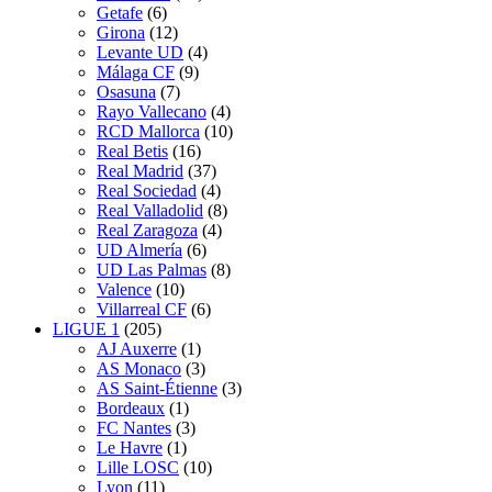
Getafe
(6)
Girona
(12)
Levante UD
(4)
Málaga CF
(9)
Osasuna
(7)
Rayo Vallecano
(4)
RCD Mallorca
(10)
Real Betis
(16)
Real Madrid
(37)
Real Sociedad
(4)
Real Valladolid
(8)
Real Zaragoza
(4)
UD Almería
(6)
UD Las Palmas
(8)
Valence
(10)
Villarreal CF
(6)
LIGUE 1
(205)
AJ Auxerre
(1)
AS Monaco
(3)
AS Saint-Étienne
(3)
Bordeaux
(1)
FC Nantes
(3)
Le Havre
(1)
Lille LOSC
(10)
Lyon
(11)