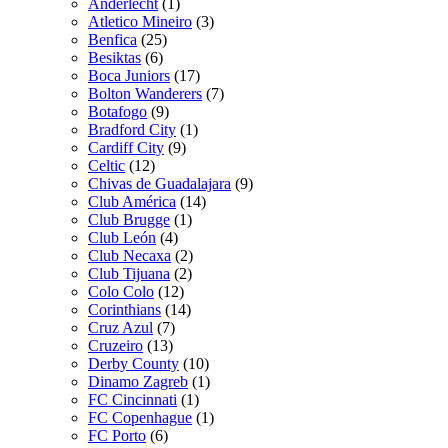
Anderlecht
(1)
Atletico Mineiro
(3)
Benfica
(25)
Besiktas
(6)
Boca Juniors
(17)
Bolton Wanderers
(7)
Botafogo
(9)
Bradford City
(1)
Cardiff City
(9)
Celtic
(12)
Chivas de Guadalajara
(9)
Club América
(14)
Club Brugge
(1)
Club León
(4)
Club Necaxa
(2)
Club Tijuana
(2)
Colo Colo
(12)
Corinthians
(14)
Cruz Azul
(7)
Cruzeiro
(13)
Derby County
(10)
Dinamo Zagreb
(1)
FC Cincinnati
(1)
FC Copenhague
(1)
FC Porto
(6)