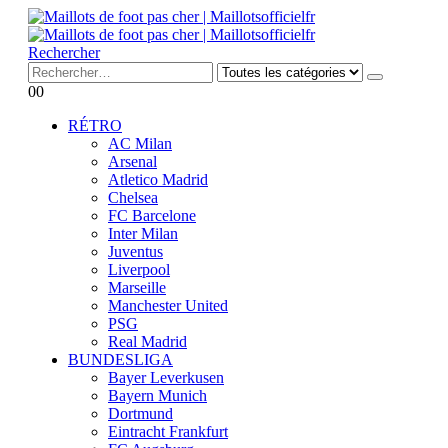
Rechercher
0
0
RÉTRO
AC Milan
Arsenal
Atletico Madrid
Chelsea
FC Barcelone
Inter Milan
Juventus
Liverpool
Marseille
Manchester United
PSG
Real Madrid
BUNDESLIGA
Bayer Leverkusen
Bayern Munich
Dortmund
Eintracht Frankfurt