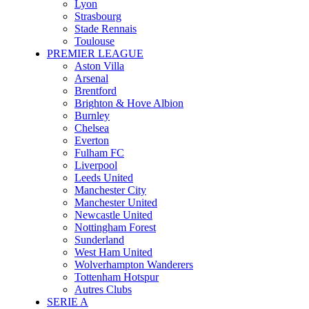
Lyon
Strasbourg
Stade Rennais
Toulouse
PREMIER LEAGUE
Aston Villa
Arsenal
Brentford
Brighton & Hove Albion
Burnley
Chelsea
Everton
Fulham FC
Liverpool
Leeds United
Manchester City
Manchester United
Newcastle United
Nottingham Forest
Sunderland
West Ham United
Wolverhampton Wanderers
Tottenham Hotspur
Autres Clubs
SERIE A