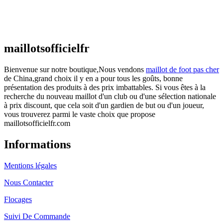
Maillot France Domicile 2026/2027
€
48.00
Le prix initial était : €48.00.
€
25.90
Le prix
actuel est : €25.90.
maillotsofficielfr
Bienvenue sur notre boutique,Nous vendons
maillot de foot pas cher
de China,grand choix il y en a pour tous les goûts, bonne
présentation des produits à des prix imbattables. Si vous êtes à la
recherche du nouveau maillot d'un club ou d'une sélection nationale
à prix discount, que cela soit d'un gardien de but ou d'un joueur,
vous trouverez parmi le vaste choix que propose
maillotsofficielfr.com
Informations
Mentions légales
Nous Contacter
Flocages
Suivi De Commande