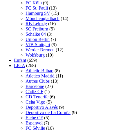
FC Köln
(9)
FC St. Pauli
(13)
Hamburg SV
(15)
Mönchengladbach
(14)
RB Leipzig
(16)
SC Freiburg
(5)
Schalke 04
(3)
Union Berlin
(7)
VfB Stuttgart
(9)
Werder Bremen
(12)
Wolfsburg
(10)
Enfant
(659)
LIGA
(268)
Athletic Bilbao
(8)
Atletico Madrid
(11)
Autres Clubs
(13)
Barcelone
(27)
Cádiz CF
(1)
CD Tenerife
(6)
Celta Vigo
(5)
Deportivo Alavés
(9)
Deportivo de La Coruña
(9)
Elche CF
(5)
Espanyol
(7)
FC Séville
(16)