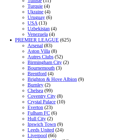
Tunisie
(11)
Turquie
(4)
Ukraine
(4)
Uruguay
(6)
USA
(13)
Uzbekistan
(4)
Venezuela
(4)
PREMIER LEAGUE
(625)
Arsenal
(83)
Aston Villa
(8)
Autres Clubs
(52)
Birmingham City
(2)
Bournemouth
(3)
Brentford
(4)
Brighton & Hove Albion
(9)
Burnley
(2)
Chelsea
(99)
Coventry City
(8)
Crystal Palace
(10)
Everton
(23)
Fulham FC
(6)
Hull City
(2)
Ipswich Town
(9)
Leeds United
(24)
Liverpool
(66)