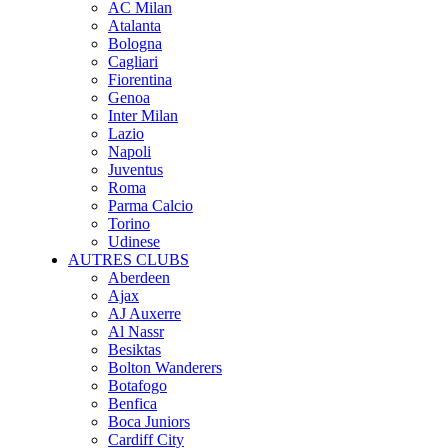
AC Milan
Atalanta
Bologna
Cagliari
Fiorentina
Genoa
Inter Milan
Lazio
Napoli
Juventus
Roma
Parma Calcio
Torino
Udinese
AUTRES CLUBS
Aberdeen
Ajax
AJ Auxerre
Al Nassr
Besiktas
Bolton Wanderers
Botafogo
Benfica
Boca Juniors
Cardiff City