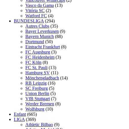
Vancouver Whitecaps
(2)
Vasco da Gama
(13)
Vitória SC
(2)
Watford FC
(4)
BUNDESLIGA
(294)
Autres Clubs
(35)
Bayer Leverkusen
(9)
Bayern Munich
(88)
Dortmund
(50)
Eintracht Frankfurt
(8)
FC Augsburg
(3)
FC Heidenheim
(3)
FC Köln
(8)
FC St. Pauli
(13)
Hamburg SV
(11)
Mönchengladbach
(14)
RB Leipzig
(16)
SC Freiburg
(5)
Union Berlin
(5)
VfB Stuttgart
(7)
Werder Bremen
(8)
Wolfsburg
(10)
Enfant
(665)
LIGA
(369)
Athletic Bilbao
(9)