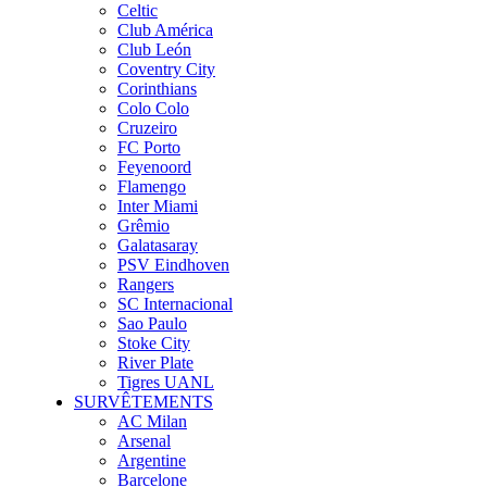
Celtic
Club América
Club León
Coventry City
Corinthians
Colo Colo
Cruzeiro
FC Porto
Feyenoord
Flamengo
Inter Miami
Grêmio
Galatasaray
PSV Eindhoven
Rangers
SC Internacional
Sao Paulo
Stoke City
River Plate
Tigres UANL
SURVÊTEMENTS
AC Milan
Arsenal
Argentine
Barcelone