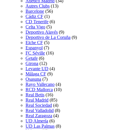
Atletico Madrid
(34)
Autres Clubs
(13)
Barcelone
(56)
Cádiz CF
(1)
CD Tenerife
(6)
Celta Vigo
(5)
Deportivo Alavés
(9)
Deportivo de La Coruña
(9)
Elche CF
(5)
Espanyol
(7)
FC Séville
(16)
Getafe
(6)
Girona
(12)
Levante UD
(4)
Málaga CF
(9)
Osasuna
(7)
Rayo Vallecano
(4)
RCD Mallorca
(10)
Real Betis
(16)
Real Madrid
(85)
Real Sociedad
(4)
Real Valladolid
(8)
Real Zaragoza
(4)
UD Almería
(6)
UD Las Palmas
(8)