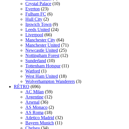
Crystal Palace
(10)
Everton
(23)
Fulham FC
(6)
Hull City
(2)
Ipswich Town
(9)
Leeds United
(24)
Liverpool
(66)
Manchester City
(64)
Manchester United
(71)
Newcastle United
(25)
Nottingham Forest
(12)
Sunderland
(10)
Tottenham Hotspur
(11)
Watford
(1)
West Ham United
(18)
Wolverhampton Wanderers
(3)
RÉTRO
(696)
AC Milan
(59)
Argentine
(12)
Arsenal
(36)
AS Monaco
(2)
AS Roma
(18)
Atletico Madrid
(32)
Bayern Munich
(11)
Chelsea
(34)