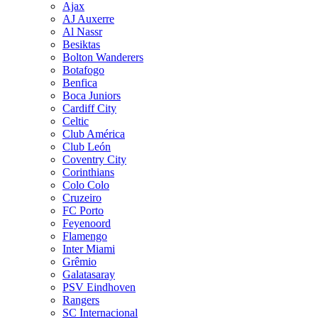
Ajax
AJ Auxerre
Al Nassr
Besiktas
Bolton Wanderers
Botafogo
Benfica
Boca Juniors
Cardiff City
Celtic
Club América
Club León
Coventry City
Corinthians
Colo Colo
Cruzeiro
FC Porto
Feyenoord
Flamengo
Inter Miami
Grêmio
Galatasaray
PSV Eindhoven
Rangers
SC Internacional