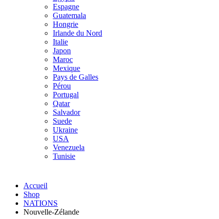
Espagne
Guatemala
Hongrie
Irlande du Nord
Italie
Japon
Maroc
Mexique
Pays de Galles
Pérou
Portugal
Qatar
Salvador
Suede
Ukraine
USA
Venezuela
Tunisie
Accueil
Shop
NATIONS
Nouvelle-Zélande