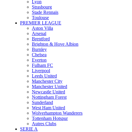
Lyon
Strasbourg
Stade Rennais
Toulouse
PREMIER LEAGUE
Aston Villa
Arsenal
Brentford
Brighton & Hove Albion
Burnley
Chelsea
Everton
Fulham FC
Liverpool
Leeds United
Manchester City
Manchester United
Newcastle United
Nottingham Forest
Sunderland
West Ham United
Wolverhampton Wanderers
Tottenham Hotspur
Autres Clubs
SERIE A