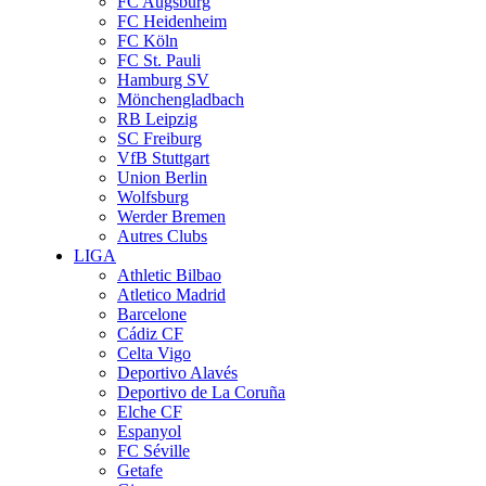
FC Augsburg
FC Heidenheim
FC Köln
FC St. Pauli
Hamburg SV
Mönchengladbach
RB Leipzig
SC Freiburg
VfB Stuttgart
Union Berlin
Wolfsburg
Werder Bremen
Autres Clubs
LIGA
Athletic Bilbao
Atletico Madrid
Barcelone
Cádiz CF
Celta Vigo
Deportivo Alavés
Deportivo de La Coruña
Elche CF
Espanyol
FC Séville
Getafe