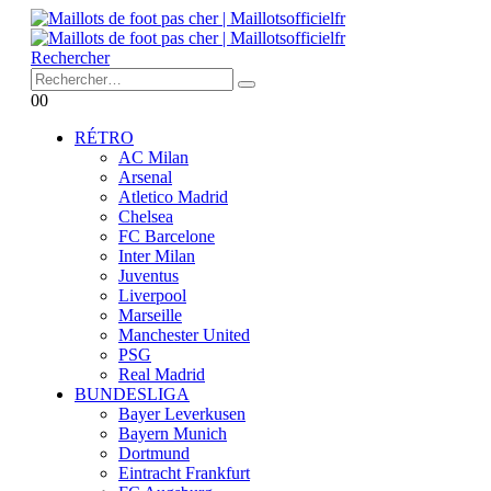
Rechercher
0
0
RÉTRO
AC Milan
Arsenal
Atletico Madrid
Chelsea
FC Barcelone
Inter Milan
Juventus
Liverpool
Marseille
Manchester United
PSG
Real Madrid
BUNDESLIGA
Bayer Leverkusen
Bayern Munich
Dortmund
Eintracht Frankfurt