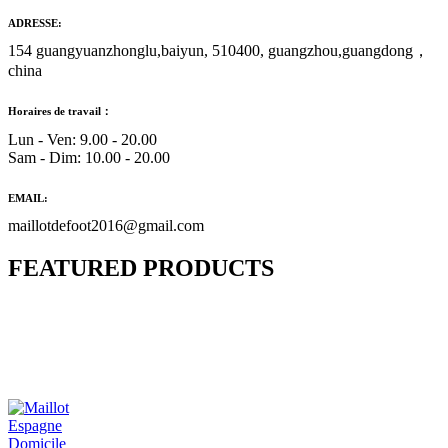
ADRESSE:
154 guangyuanzhonglu,baiyun, 510400, guangzhou,guangdong，
china
Horaires de travail：
Lun - Ven: 9.00 - 20.00
Sam - Dim: 10.00 - 20.00
EMAIL:
maillotdefoot2016@gmail.com
FEATURED PRODUCTS
Maillot Bresil Domicile 2026/2027
€
48.00
Le prix initial était : €48.00.
€
25.90
Le prix
actuel est : €25.90.