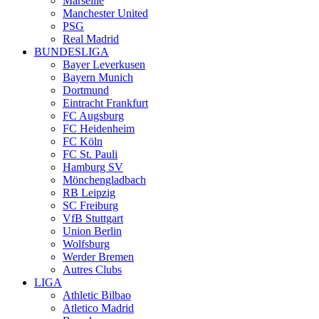
Marseille
Manchester United
PSG
Real Madrid
BUNDESLIGA
Bayer Leverkusen
Bayern Munich
Dortmund
Eintracht Frankfurt
FC Augsburg
FC Heidenheim
FC Köln
FC St. Pauli
Hamburg SV
Mönchengladbach
RB Leipzig
SC Freiburg
VfB Stuttgart
Union Berlin
Wolfsburg
Werder Bremen
Autres Clubs
LIGA
Athletic Bilbao
Atletico Madrid