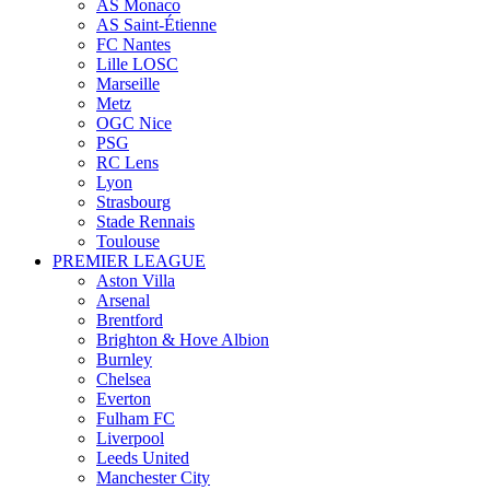
AS Monaco
AS Saint-Étienne
FC Nantes
Lille LOSC
Marseille
Metz
OGC Nice
PSG
RC Lens
Lyon
Strasbourg
Stade Rennais
Toulouse
PREMIER LEAGUE
Aston Villa
Arsenal
Brentford
Brighton & Hove Albion
Burnley
Chelsea
Everton
Fulham FC
Liverpool
Leeds United
Manchester City