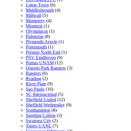
Luton Town
(6)
Middlesbrough
(4)
Millwall
(5)
Monterrey
(4)
Montreal
(1)
Olympiacos
(1)
Palmeiras
(8)
Plymouth Argyle
(1)
Portsmouth
(1)
Preston North End
(1)
PSV Eindhoven
(9)
Pumas UNAM
(12)
Queens Park Rangers
(3)
Rangers
(6)
Reading
(2)
River Plate
(9)
Sao Paulo
(16)
SC Internacional
(5)
Sheffield United
(12)
Sheffield Wednesday
(9)
Southampton
(8)
Sporting Lisbon
(3)
Swansea City
(2)
Tigres UANL
(7)