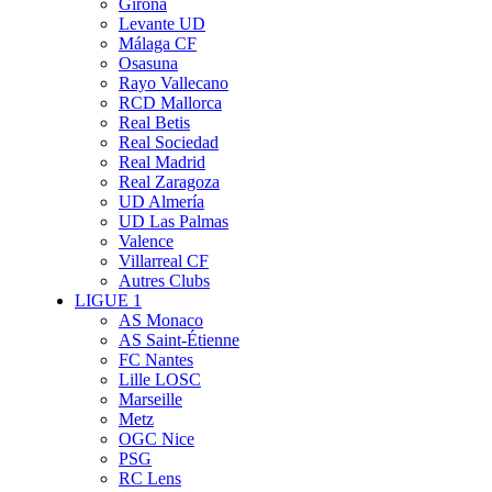
Girona
Levante UD
Málaga CF
Osasuna
Rayo Vallecano
RCD Mallorca
Real Betis
Real Sociedad
Real Madrid
Real Zaragoza
UD Almería
UD Las Palmas
Valence
Villarreal CF
Autres Clubs
LIGUE 1
AS Monaco
AS Saint-Étienne
FC Nantes
Lille LOSC
Marseille
Metz
OGC Nice
PSG
RC Lens