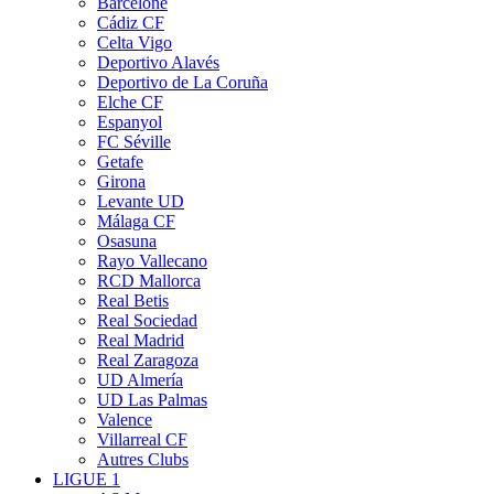
Barcelone
Cádiz CF
Celta Vigo
Deportivo Alavés
Deportivo de La Coruña
Elche CF
Espanyol
FC Séville
Getafe
Girona
Levante UD
Málaga CF
Osasuna
Rayo Vallecano
RCD Mallorca
Real Betis
Real Sociedad
Real Madrid
Real Zaragoza
UD Almería
UD Las Palmas
Valence
Villarreal CF
Autres Clubs
LIGUE 1