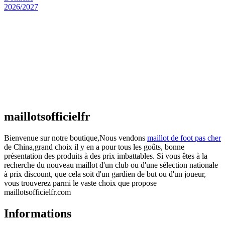
Maillot Espagne Domicile 2026/2027
€
48.00
Le prix initial était : €48.00.
€
25.90
Le prix
actuel est : €25.90.
Maillot France Domicile 2026/2027
€
48.00
Le prix initial était : €48.00.
€
25.90
Le prix
actuel est : €25.90.
maillotsofficielfr
Bienvenue sur notre boutique,Nous vendons
maillot de foot pas cher
de China,grand choix il y en a pour tous les goûts, bonne
présentation des produits à des prix imbattables. Si vous êtes à la
recherche du nouveau maillot d'un club ou d'une sélection nationale
à prix discount, que cela soit d'un gardien de but ou d'un joueur,
vous trouverez parmi le vaste choix que propose
maillotsofficielfr.com
Informations