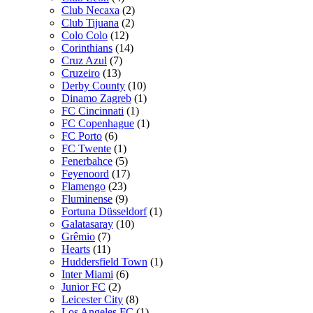
Club Necaxa
(2)
Club Tijuana
(2)
Colo Colo
(12)
Corinthians
(14)
Cruz Azul
(7)
Cruzeiro
(13)
Derby County
(10)
Dinamo Zagreb
(1)
FC Cincinnati
(1)
FC Copenhague
(1)
FC Porto
(6)
FC Twente
(1)
Fenerbahce
(5)
Feyenoord
(17)
Flamengo
(23)
Fluminense
(9)
Fortuna Düsseldorf
(1)
Galatasaray
(10)
Grêmio
(7)
Hearts
(11)
Huddersfield Town
(1)
Inter Miami
(6)
Junior FC
(2)
Leicester City
(8)
Los Angeles FC
(1)