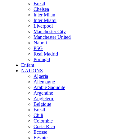
Bresil
Chelsea
Inter Milan
Inter Miami
Liverpool
Manchester City
Manchester United
Napoli
PSG
Real Madrid
Portugal
Enfant
NATIONS
Algeria
Allemagne
Arabie Saoudite
Argentine
Angleterre
Belgique
Bresil
Chili
Colombie
Costa Rica
Ecosse
Egypte