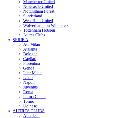
Manchester United
Newcastle United
Nottingham Forest
Sunderland
West Ham United
Wolverhampton Wanderers
Tottenham Hotspur
Autres Clubs
SERIE A
AC Milan
Atalanta
Bologna
Cagliari
Fiorentina
Genoa
Inter Milan
Lazio
Napoli
Juventus
Roma
Parma Calcio
Torino
Udinese
AUTRES CLUBS
Aberdeen