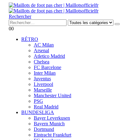
Rechercher
0
0
RÉTRO
AC Milan
Arsenal
Atletico Madrid
Chelsea
FC Barcelone
Inter Milan
Juventus
Liverpool
Marseille
Manchester United
PSG
Real Madrid
BUNDESLIGA
Bayer Leverkusen
Bayern Munich
Dortmund
Eintracht Frankfurt