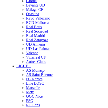
Girona
Levante UD
Málaga CF
Osasuna
Rayo Vallecano
RCD Mallorca
Real Betis
Real Sociedad
Real Madrid
Real Zaragoza
UD Almería
UD Las Palmas
Valence
Villarreal CF
Autres Clubs
LIGUE 1
AS Monaco
AS Saint-Étienne
FC Nantes
Lille LOSC
Marseille
Metz
OGC Nice
PSG
RC Lens