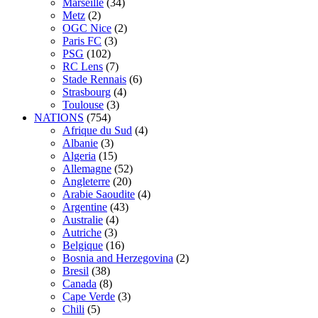
Marseille
(34)
Metz
(2)
OGC Nice
(2)
Paris FC
(3)
PSG
(102)
RC Lens
(7)
Stade Rennais
(6)
Strasbourg
(4)
Toulouse
(3)
NATIONS
(754)
Afrique du Sud
(4)
Albanie
(3)
Algeria
(15)
Allemagne
(52)
Angleterre
(20)
Arabie Saoudite
(4)
Argentine
(43)
Australie
(4)
Autriche
(3)
Belgique
(16)
Bosnia and Herzegovina
(2)
Bresil
(38)
Canada
(8)
Cape Verde
(3)
Chili
(5)