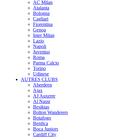
AC Milan
Atalanta
Bologna
Cagliari
Fiorentina
Genoa
Inter Milan
Lazio
Napoli
Juventus
Roma
Parma Calcio
Torino
Udinese
AUTRES CLUBS
Aberdeen
Ajax
AJ Auxerre
Al Nassr
Besiktas
Bolton Wanderers
Botafogo
Benfica
Boca Juniors
Cardiff City