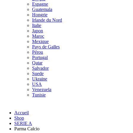
Espagne
Guatemala
Hongrie
Irlande du Nord
Italie
Japon
Maroc
Mexique
Pays de Galles
Pérou
Portugal
Qatar
Salvador
Suede
Ukraine
USA
Venezuela
Tunisie
Accueil
Shop
SERIE A
Parma Calcio