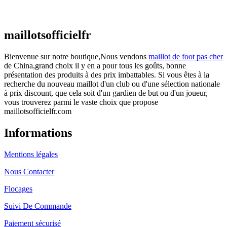
€
48.00
Le prix initial était : €48.00.
€
25.90
Le prix
actuel est : €25.90.
maillotsofficielfr
Bienvenue sur notre boutique,Nous vendons
maillot de foot pas cher
de China,grand choix il y en a pour tous les goûts, bonne
présentation des produits à des prix imbattables. Si vous êtes à la
recherche du nouveau maillot d'un club ou d'une sélection nationale
à prix discount, que cela soit d'un gardien de but ou d'un joueur,
vous trouverez parmi le vaste choix que propose
maillotsofficielfr.com
Informations
Mentions légales
Nous Contacter
Flocages
Suivi De Commande
Paiement sécurisé