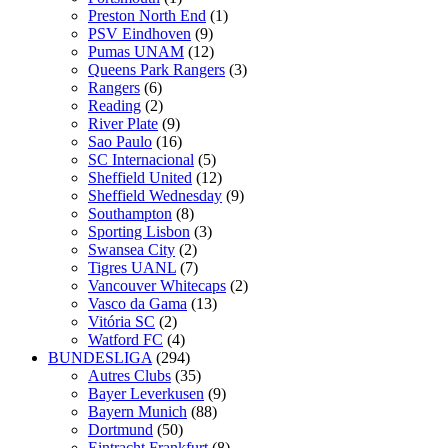
Preston North End
(1)
PSV Eindhoven
(9)
Pumas UNAM
(12)
Queens Park Rangers
(3)
Rangers
(6)
Reading
(2)
River Plate
(9)
Sao Paulo
(16)
SC Internacional
(5)
Sheffield United
(12)
Sheffield Wednesday
(9)
Southampton
(8)
Sporting Lisbon
(3)
Swansea City
(2)
Tigres UANL
(7)
Vancouver Whitecaps
(2)
Vasco da Gama
(13)
Vitória SC
(2)
Watford FC
(4)
BUNDESLIGA
(294)
Autres Clubs
(35)
Bayer Leverkusen
(9)
Bayern Munich
(88)
Dortmund
(50)
Eintracht Frankfurt
(8)