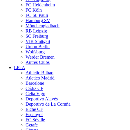
FC Heidenheim
FC Köln
FC St. Pauli
Hamburg SV
Mönchengladbach
RB Leipzig
SC Freiburg
VfB Stuttgart
Union Berlin
Wolfsburg
Werder Bremen
Autres Clubs
LIGA
Athletic Bilbao
Atletico Madrid
Barcelone
Cádiz CF
Celta Vigo
Deportivo Alavés
Deportivo de La Coruña
Elche CF
Espanyol
FC Séville
Getafe