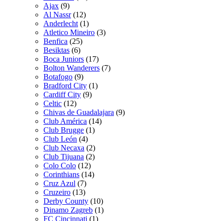
Ajax
(9)
Al Nassr
(12)
Anderlecht
(1)
Atletico Mineiro
(3)
Benfica
(25)
Besiktas
(6)
Boca Juniors
(17)
Bolton Wanderers
(7)
Botafogo
(9)
Bradford City
(1)
Cardiff City
(9)
Celtic
(12)
Chivas de Guadalajara
(9)
Club América
(14)
Club Brugge
(1)
Club León
(4)
Club Necaxa
(2)
Club Tijuana
(2)
Colo Colo
(12)
Corinthians
(14)
Cruz Azul
(7)
Cruzeiro
(13)
Derby County
(10)
Dinamo Zagreb
(1)
FC Cincinnati
(1)