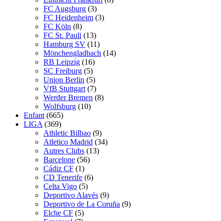
FC Augsburg
(3)
FC Heidenheim
(3)
FC Köln
(8)
FC St. Pauli
(13)
Hamburg SV
(11)
Mönchengladbach
(14)
RB Leipzig
(16)
SC Freiburg
(5)
Union Berlin
(5)
VfB Stuttgart
(7)
Werder Bremen
(8)
Wolfsburg
(10)
Enfant
(665)
LIGA
(369)
Athletic Bilbao
(9)
Atletico Madrid
(34)
Autres Clubs
(13)
Barcelone
(56)
Cádiz CF
(1)
CD Tenerife
(6)
Celta Vigo
(5)
Deportivo Alavés
(9)
Deportivo de La Coruña
(9)
Elche CF
(5)