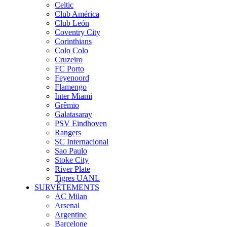
Celtic
Club América
Club León
Coventry City
Corinthians
Colo Colo
Cruzeiro
FC Porto
Feyenoord
Flamengo
Inter Miami
Grêmio
Galatasaray
PSV Eindhoven
Rangers
SC Internacional
Sao Paulo
Stoke City
River Plate
Tigres UANL
SURVÊTEMENTS
AC Milan
Arsenal
Argentine
Barcelone