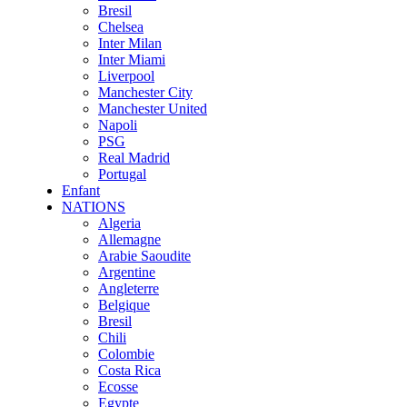
Bresil
Chelsea
Inter Milan
Inter Miami
Liverpool
Manchester City
Manchester United
Napoli
PSG
Real Madrid
Portugal
Enfant
NATIONS
Algeria
Allemagne
Arabie Saoudite
Argentine
Angleterre
Belgique
Bresil
Chili
Colombie
Costa Rica
Ecosse
Egypte