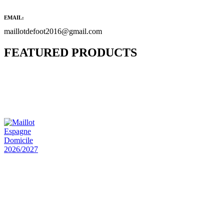
EMAIL:
maillotdefoot2016@gmail.com
FEATURED PRODUCTS
Maillot Bresil Domicile 2026/2027
€
48.00
Le prix initial était : €48.00.
€
25.90
Le prix
actuel est : €25.90.
Maillot Espagne Domicile 2026/2027
€
48.00
Le prix initial était : €48.00.
€
25.90
Le prix
actuel est : €25.90.
Maillot France Domicile 2026/2027