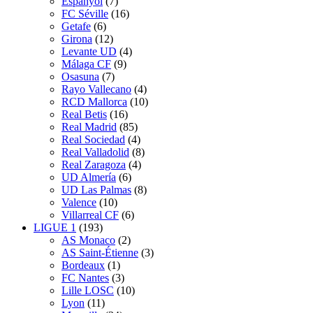
Espanyol
(7)
FC Séville
(16)
Getafe
(6)
Girona
(12)
Levante UD
(4)
Málaga CF
(9)
Osasuna
(7)
Rayo Vallecano
(4)
RCD Mallorca
(10)
Real Betis
(16)
Real Madrid
(85)
Real Sociedad
(4)
Real Valladolid
(8)
Real Zaragoza
(4)
UD Almería
(6)
UD Las Palmas
(8)
Valence
(10)
Villarreal CF
(6)
LIGUE 1
(193)
AS Monaco
(2)
AS Saint-Étienne
(3)
Bordeaux
(1)
FC Nantes
(3)
Lille LOSC
(10)
Lyon
(11)