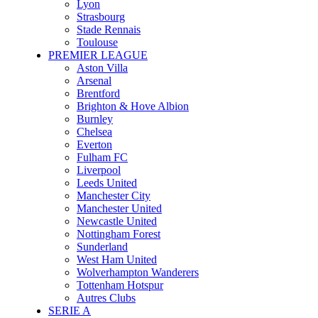
Lyon
Strasbourg
Stade Rennais
Toulouse
PREMIER LEAGUE
Aston Villa
Arsenal
Brentford
Brighton & Hove Albion
Burnley
Chelsea
Everton
Fulham FC
Liverpool
Leeds United
Manchester City
Manchester United
Newcastle United
Nottingham Forest
Sunderland
West Ham United
Wolverhampton Wanderers
Tottenham Hotspur
Autres Clubs
SERIE A