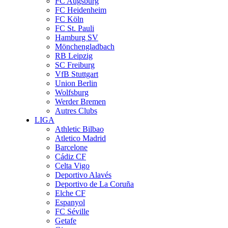
FC Augsburg
FC Heidenheim
FC Köln
FC St. Pauli
Hamburg SV
Mönchengladbach
RB Leipzig
SC Freiburg
VfB Stuttgart
Union Berlin
Wolfsburg
Werder Bremen
Autres Clubs
LIGA
Athletic Bilbao
Atletico Madrid
Barcelone
Cádiz CF
Celta Vigo
Deportivo Alavés
Deportivo de La Coruña
Elche CF
Espanyol
FC Séville
Getafe