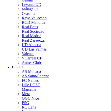
Girona
Levante UD
Málaga CF
Osasuna
Rayo Vallecano
RCD Mallorca
Real Betis
Real Sociedad
Real Madrid
Real Zaragoza
UD Almería
UD Las Palmas
Valence
Villarreal CF
Autres Clubs
LIGUE 1
AS Monaco
AS Saint-Étienne
FC Nantes
Lille LOSC
Marseille
Metz
OGC Nice
PSG
RC Lens