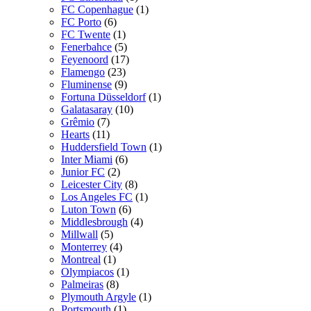
FC Copenhague
(1)
FC Porto
(6)
FC Twente
(1)
Fenerbahce
(5)
Feyenoord
(17)
Flamengo
(23)
Fluminense
(9)
Fortuna Düsseldorf
(1)
Galatasaray
(10)
Grêmio
(7)
Hearts
(11)
Huddersfield Town
(1)
Inter Miami
(6)
Junior FC
(2)
Leicester City
(8)
Los Angeles FC
(1)
Luton Town
(6)
Middlesbrough
(4)
Millwall
(5)
Monterrey
(4)
Montreal
(1)
Olympiacos
(1)
Palmeiras
(8)
Plymouth Argyle
(1)
Portsmouth
(1)