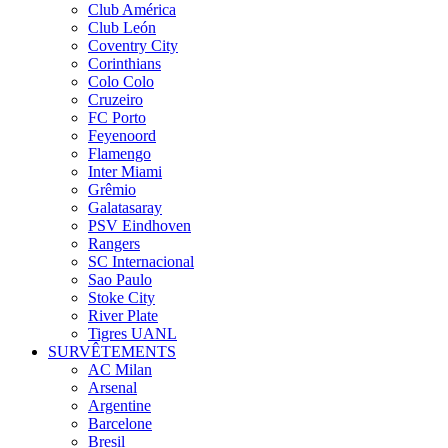
Club América
Club León
Coventry City
Corinthians
Colo Colo
Cruzeiro
FC Porto
Feyenoord
Flamengo
Inter Miami
Grêmio
Galatasaray
PSV Eindhoven
Rangers
SC Internacional
Sao Paulo
Stoke City
River Plate
Tigres UANL
SURVÊTEMENTS
AC Milan
Arsenal
Argentine
Barcelone
Bresil