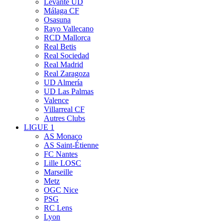
Levante UD
Málaga CF
Osasuna
Rayo Vallecano
RCD Mallorca
Real Betis
Real Sociedad
Real Madrid
Real Zaragoza
UD Almería
UD Las Palmas
Valence
Villarreal CF
Autres Clubs
LIGUE 1
AS Monaco
AS Saint-Étienne
FC Nantes
Lille LOSC
Marseille
Metz
OGC Nice
PSG
RC Lens
Lyon