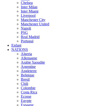
Chelsea
Inter Milan
Inter Miami
Liverpool
Manchester City
Manchester United
Napoli
PSG
Real Madrid
Portugal
Enfant
NATIONS
Algeria
Allemagne
Arabie Saoudite
Argentine
Angleterre
Belgique
Bresil
Chili
Colombie
Costa Rica
Ecosse
Egypte
Espagne