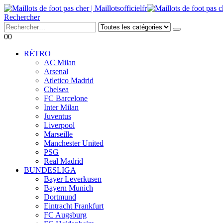
Rechercher
0
0
RÉTRO
AC Milan
Arsenal
Atletico Madrid
Chelsea
FC Barcelone
Inter Milan
Juventus
Liverpool
Marseille
Manchester United
PSG
Real Madrid
BUNDESLIGA
Bayer Leverkusen
Bayern Munich
Dortmund
Eintracht Frankfurt
FC Augsburg