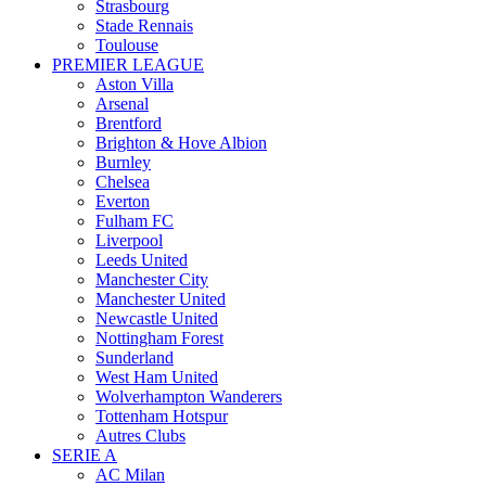
Strasbourg
Stade Rennais
Toulouse
PREMIER LEAGUE
Aston Villa
Arsenal
Brentford
Brighton & Hove Albion
Burnley
Chelsea
Everton
Fulham FC
Liverpool
Leeds United
Manchester City
Manchester United
Newcastle United
Nottingham Forest
Sunderland
West Ham United
Wolverhampton Wanderers
Tottenham Hotspur
Autres Clubs
SERIE A
AC Milan