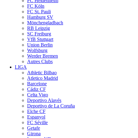
FC Heidenheim
FC Köln
FC St. Pauli
Hamburg SV
Mönchengladbach
RB Leipzig
SC Freiburg
VfB Stuttgart
Union Berlin
Wolfsburg
Werder Bremen
Autres Clubs
LIGA
Athletic Bilbao
Atletico Madrid
Barcelone
Cádiz CF
Celta Vigo
Deportivo Alavés
Deportivo de La Coruña
Elche CF
Espanyol
FC Séville
Getafe
Girona