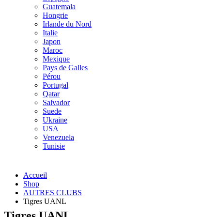
Guatemala
Hongrie
Irlande du Nord
Italie
Japon
Maroc
Mexique
Pays de Galles
Pérou
Portugal
Qatar
Salvador
Suede
Ukraine
USA
Venezuela
Tunisie
Accueil
Shop
AUTRES CLUBS
Tigres UANL
Tigres UANL