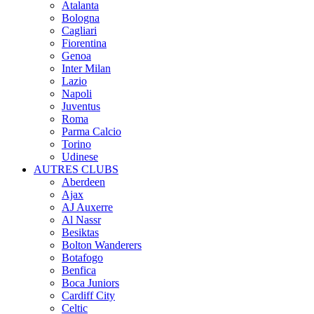
Atalanta
Bologna
Cagliari
Fiorentina
Genoa
Inter Milan
Lazio
Napoli
Juventus
Roma
Parma Calcio
Torino
Udinese
AUTRES CLUBS
Aberdeen
Ajax
AJ Auxerre
Al Nassr
Besiktas
Bolton Wanderers
Botafogo
Benfica
Boca Juniors
Cardiff City
Celtic