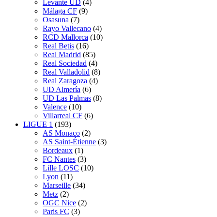
Levante UD
(4)
Málaga CF
(9)
Osasuna
(7)
Rayo Vallecano
(4)
RCD Mallorca
(10)
Real Betis
(16)
Real Madrid
(85)
Real Sociedad
(4)
Real Valladolid
(8)
Real Zaragoza
(4)
UD Almería
(6)
UD Las Palmas
(8)
Valence
(10)
Villarreal CF
(6)
LIGUE 1
(193)
AS Monaco
(2)
AS Saint-Étienne
(3)
Bordeaux
(1)
FC Nantes
(3)
Lille LOSC
(10)
Lyon
(11)
Marseille
(34)
Metz
(2)
OGC Nice
(2)
Paris FC
(3)