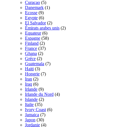
Curaçao
(5)
Danemark
(1)
Ecosse
(9)
Egypte
(6)
El Salvador
(2)
Émirats arabes unis
(2)
Equateur
(6)
Espagne
(58)
Finland
(2)
France
(37)
Ghana
(2)
Gréce
(2)
Guatemala
(7)
Haiti
(3)
Hongrie
(7)
Iran
(2)
Iraq
(6)
Irlande
(9)
Irlande du Nord
(4)
Islande
(2)
Italie
(35)
Ivory Coast
(6)
Jamaica
(7)
Japon
(30)
Jordanie
(4)