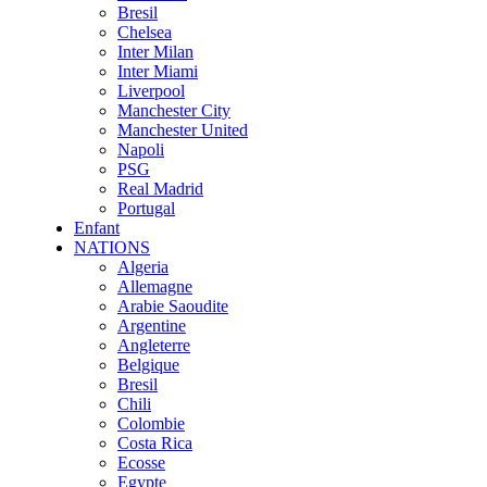
Bresil
Chelsea
Inter Milan
Inter Miami
Liverpool
Manchester City
Manchester United
Napoli
PSG
Real Madrid
Portugal
Enfant
NATIONS
Algeria
Allemagne
Arabie Saoudite
Argentine
Angleterre
Belgique
Bresil
Chili
Colombie
Costa Rica
Ecosse
Egypte