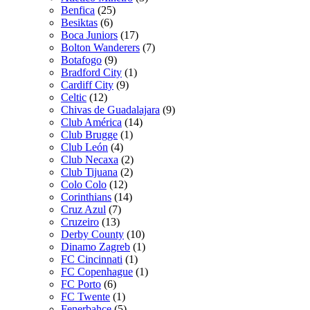
Benfica
(25)
Besiktas
(6)
Boca Juniors
(17)
Bolton Wanderers
(7)
Botafogo
(9)
Bradford City
(1)
Cardiff City
(9)
Celtic
(12)
Chivas de Guadalajara
(9)
Club América
(14)
Club Brugge
(1)
Club León
(4)
Club Necaxa
(2)
Club Tijuana
(2)
Colo Colo
(12)
Corinthians
(14)
Cruz Azul
(7)
Cruzeiro
(13)
Derby County
(10)
Dinamo Zagreb
(1)
FC Cincinnati
(1)
FC Copenhague
(1)
FC Porto
(6)
FC Twente
(1)
Fenerbahce
(5)