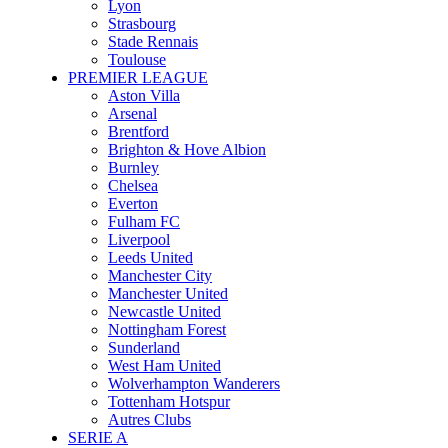
Lyon
Strasbourg
Stade Rennais
Toulouse
PREMIER LEAGUE
Aston Villa
Arsenal
Brentford
Brighton & Hove Albion
Burnley
Chelsea
Everton
Fulham FC
Liverpool
Leeds United
Manchester City
Manchester United
Newcastle United
Nottingham Forest
Sunderland
West Ham United
Wolverhampton Wanderers
Tottenham Hotspur
Autres Clubs
SERIE A