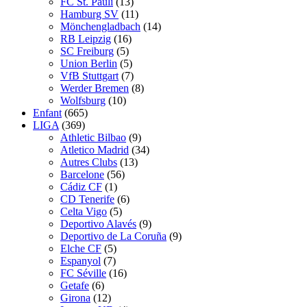
FC St. Pauli
(13)
Hamburg SV
(11)
Mönchengladbach
(14)
RB Leipzig
(16)
SC Freiburg
(5)
Union Berlin
(5)
VfB Stuttgart
(7)
Werder Bremen
(8)
Wolfsburg
(10)
Enfant
(665)
LIGA
(369)
Athletic Bilbao
(9)
Atletico Madrid
(34)
Autres Clubs
(13)
Barcelone
(56)
Cádiz CF
(1)
CD Tenerife
(6)
Celta Vigo
(5)
Deportivo Alavés
(9)
Deportivo de La Coruña
(9)
Elche CF
(5)
Espanyol
(7)
FC Séville
(16)
Getafe
(6)
Girona
(12)