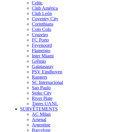
Celtic
Club América
Club León
Coventry City
Corinthians
Colo Colo
Cruzeiro
FC Porto
Feyenoord
Flamengo
Inter Miami
Grêmio
Galatasaray
PSV Eindhoven
Rangers
SC Internacional
Sao Paulo
Stoke City
River Plate
Tigres UANL
SURVÊTEMENTS
AC Milan
Arsenal
Argentine
Barcelone