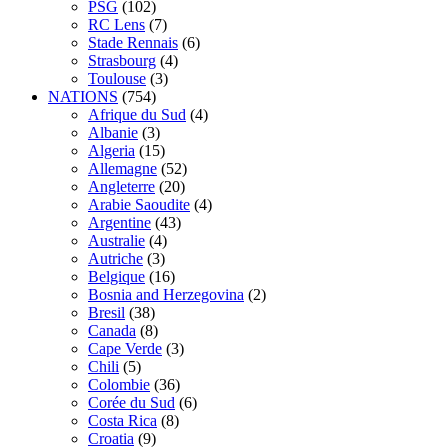
PSG
(102)
RC Lens
(7)
Stade Rennais
(6)
Strasbourg
(4)
Toulouse
(3)
NATIONS
(754)
Afrique du Sud
(4)
Albanie
(3)
Algeria
(15)
Allemagne
(52)
Angleterre
(20)
Arabie Saoudite
(4)
Argentine
(43)
Australie
(4)
Autriche
(3)
Belgique
(16)
Bosnia and Herzegovina
(2)
Bresil
(38)
Canada
(8)
Cape Verde
(3)
Chili
(5)
Colombie
(36)
Corée du Sud
(6)
Costa Rica
(8)
Croatia
(9)