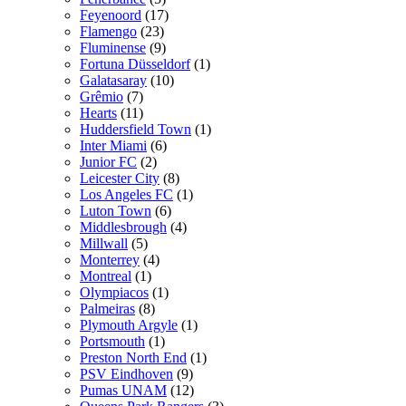
Feyenoord
(17)
Flamengo
(23)
Fluminense
(9)
Fortuna Düsseldorf
(1)
Galatasaray
(10)
Grêmio
(7)
Hearts
(11)
Huddersfield Town
(1)
Inter Miami
(6)
Junior FC
(2)
Leicester City
(8)
Los Angeles FC
(1)
Luton Town
(6)
Middlesbrough
(4)
Millwall
(5)
Monterrey
(4)
Montreal
(1)
Olympiacos
(1)
Palmeiras
(8)
Plymouth Argyle
(1)
Portsmouth
(1)
Preston North End
(1)
PSV Eindhoven
(9)
Pumas UNAM
(12)