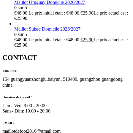
Maillot Uruguay Domicile 2026/2027
0
sur 5
€
48.00
Le prix initial était : €48.00.
€
25.90
Le prix actuel est :
€25.90.
Maillot Suisse Domicile 2026/2027
0
sur 5
€
48.00
Le prix initial était : €48.00.
€
25.90
Le prix actuel est :
€25.90.
CONTACT
ADRESSE:
154 guangyuanzhonglu,baiyun, 510400, guangzhou,guangdong，
china
Horaires de travail：
Lun - Ven: 9.00 - 20.00
Sam - Dim: 10.00 - 20.00
EMAIL:
maillotdefoot2016@gmail.com