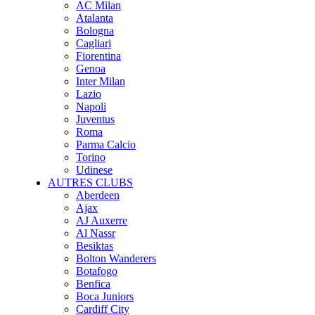
AC Milan
Atalanta
Bologna
Cagliari
Fiorentina
Genoa
Inter Milan
Lazio
Napoli
Juventus
Roma
Parma Calcio
Torino
Udinese
AUTRES CLUBS
Aberdeen
Ajax
AJ Auxerre
Al Nassr
Besiktas
Bolton Wanderers
Botafogo
Benfica
Boca Juniors
Cardiff City