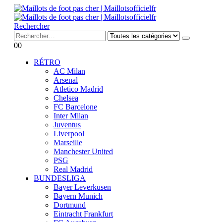
Rechercher
0
0
RÉTRO
AC Milan
Arsenal
Atletico Madrid
Chelsea
FC Barcelone
Inter Milan
Juventus
Liverpool
Marseille
Manchester United
PSG
Real Madrid
BUNDESLIGA
Bayer Leverkusen
Bayern Munich
Dortmund
Eintracht Frankfurt