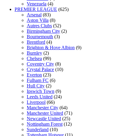
Venezuela
(4)
PREMIER LEAGUE
(625)
Arsenal
(83)
Aston Villa
(8)
Autres Clubs
(52)
Birmingham City
(2)
Bournemouth
(3)
Brentford
(4)
Brighton & Hove Albion
(9)
Burnley
(2)
Chelsea
(99)
Coventry City
(8)
Crystal Palace
(10)
Everton
(23)
Fulham FC
(6)
Hull City
(2)
Ipswich Town
(9)
Leeds United
(24)
Liverpool
(66)
Manchester City
(64)
Manchester United
(71)
Newcastle United
(25)
Nottingham Forest
(12)
Sunderland
(10)
Tottenham Hotspur
(11)