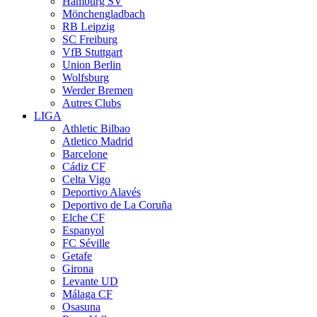
Hamburg SV
Mönchengladbach
RB Leipzig
SC Freiburg
VfB Stuttgart
Union Berlin
Wolfsburg
Werder Bremen
Autres Clubs
LIGA
Athletic Bilbao
Atletico Madrid
Barcelone
Cádiz CF
Celta Vigo
Deportivo Alavés
Deportivo de La Coruña
Elche CF
Espanyol
FC Séville
Getafe
Girona
Levante UD
Málaga CF
Osasuna