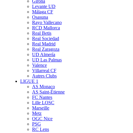
Girona
Levante UD
Málaga CF
Osasuna
Rayo Vallecano
RCD Mallorca
Real Betis
Real Sociedad
Real Madrid
Real Zaragoza
UD Almería
UD Las Palmas
Valence
Villarreal CF
Autres Clubs
LIGUE 1
AS Monaco
AS Saint-Étienne
FC Nantes
Lille LOSC
Marseille
Metz
OGC Nice
PSG
RC Lens