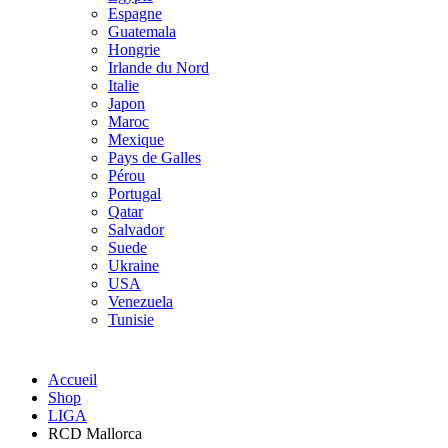
Espagne
Guatemala
Hongrie
Irlande du Nord
Italie
Japon
Maroc
Mexique
Pays de Galles
Pérou
Portugal
Qatar
Salvador
Suede
Ukraine
USA
Venezuela
Tunisie
Accueil
Shop
LIGA
RCD Mallorca