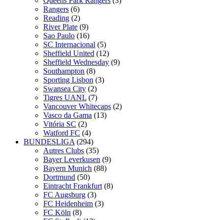
Queens Park Rangers
(3)
Rangers
(6)
Reading
(2)
River Plate
(9)
Sao Paulo
(16)
SC Internacional
(5)
Sheffield United
(12)
Sheffield Wednesday
(9)
Southampton
(8)
Sporting Lisbon
(3)
Swansea City
(2)
Tigres UANL
(7)
Vancouver Whitecaps
(2)
Vasco da Gama
(13)
Vitória SC
(2)
Watford FC
(4)
BUNDESLIGA
(294)
Autres Clubs
(35)
Bayer Leverkusen
(9)
Bayern Munich
(88)
Dortmund
(50)
Eintracht Frankfurt
(8)
FC Augsburg
(3)
FC Heidenheim
(3)
FC Köln
(8)