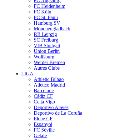
FC Augsburg
FC Heidenheim
FC Köln
FC St. Pauli
Hamburg SV
Mönchengladbach
RB Leipzig
SC Freiburg
VfB Stuttgart
Union Berlin
Wolfsburg
Werder Bremen
Autres Clubs
LIGA
Athletic Bilbao
Atletico Madrid
Barcelone
Cádiz CF
Celta Vigo
Deportivo Alavés
Deportivo de La Coruña
Elche CF
Espanyol
FC Séville
Getafe