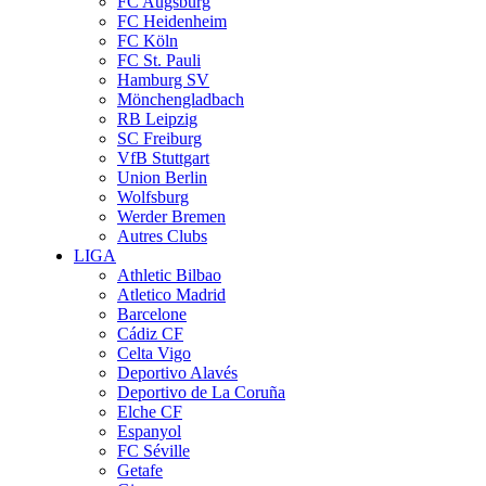
FC Augsburg
FC Heidenheim
FC Köln
FC St. Pauli
Hamburg SV
Mönchengladbach
RB Leipzig
SC Freiburg
VfB Stuttgart
Union Berlin
Wolfsburg
Werder Bremen
Autres Clubs
LIGA
Athletic Bilbao
Atletico Madrid
Barcelone
Cádiz CF
Celta Vigo
Deportivo Alavés
Deportivo de La Coruña
Elche CF
Espanyol
FC Séville
Getafe