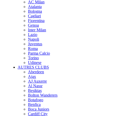
AC Milan
Atalanta
Bologna
Cagliari
Fiorentina
Genoa
Inter Milan
Lazio
Napoli
Juventus
Roma
Parma Calcio
Torino
Udinese
AUTRES CLUBS
Aberdeen
Ajax
AJ Auxerre
Al Nassr
Besiktas
Bolton Wanderers
Botafogo
Benfica
Boca Juniors
Cardiff City