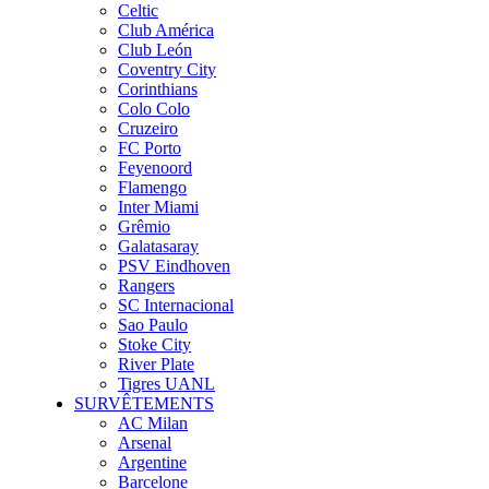
Celtic
Club América
Club León
Coventry City
Corinthians
Colo Colo
Cruzeiro
FC Porto
Feyenoord
Flamengo
Inter Miami
Grêmio
Galatasaray
PSV Eindhoven
Rangers
SC Internacional
Sao Paulo
Stoke City
River Plate
Tigres UANL
SURVÊTEMENTS
AC Milan
Arsenal
Argentine
Barcelone