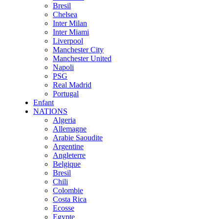
Bresil
Chelsea
Inter Milan
Inter Miami
Liverpool
Manchester City
Manchester United
Napoli
PSG
Real Madrid
Portugal
Enfant
NATIONS
Algeria
Allemagne
Arabie Saoudite
Argentine
Angleterre
Belgique
Bresil
Chili
Colombie
Costa Rica
Ecosse
Egypte