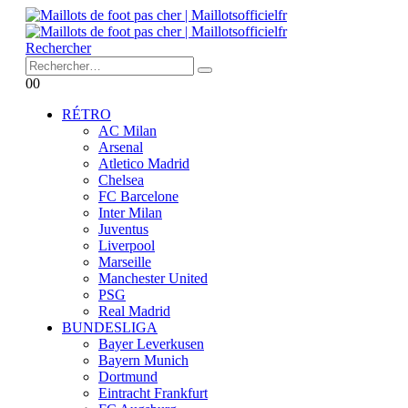
Rechercher
0
0
RÉTRO
AC Milan
Arsenal
Atletico Madrid
Chelsea
FC Barcelone
Inter Milan
Juventus
Liverpool
Marseille
Manchester United
PSG
Real Madrid
BUNDESLIGA
Bayer Leverkusen
Bayern Munich
Dortmund
Eintracht Frankfurt