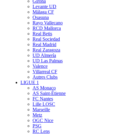
Girona
Levante UD
Málaga CF
Osasuna
Rayo Vallecano
RCD Mallorca
Real Betis
Real Sociedad
Real Madrid
Real Zaragoza
UD Almería
UD Las Palmas
Valence
Villarreal CF
Autres Clubs
LIGUE 1
AS Monaco
AS Saint-Étienne
FC Nantes
Lille LOSC
Marseille
Metz
OGC Nice
PSG
RC Lens