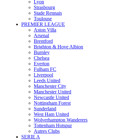
Lyon
Strasbourg
Stade Rennais
Toulouse
PREMIER LEAGUE
Aston Villa
Arsenal
Brentford
Brighton & Hove Albion
Burnley
Chelsea
Everton
Fulham FC
Liverpool
Leeds United
Manchester City
Manchester United
Newcastle United
Nottingham Forest
Sunderland
West Ham United
Wolverhampton Wanderers
Tottenham Hotspur
Autres Clubs
SERIE A