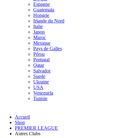
Espagne
Guatemala
Hongrie
Irlande du Nord
Italie
Japon
Maroc
Mexique
Pays de Galles
Pérou
Portugal
Qatar
Salvador
Suede
Ukraine
USA
Venezuela
Tunisie
Accueil
Shop
PREMIER LEAGUE
Autres Clubs