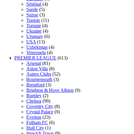
Sénégal
(4)
Suede
(5)
Suisse
(3)
Tunisie
(11)
Turquie
(4)
Ukraine
(4)
Uruguay
(6)
USA
(13)
Uzbekistan
(4)
Venezuela
(4)
PREMIER LEAGUE
(613)
Arsenal
(81)
Aston Villa
(8)
Autres Clubs
(52)
Bournemouth
(3)
Brentford
(3)
Brighton & Hove Albion
(9)
Burnley
(2)
Chelsea
(99)
Coventry City
(8)
Crystal Palace
(9)
Everton
(23)
Fulham FC
(6)
Hull City
(1)
Ipswich Town
(9)