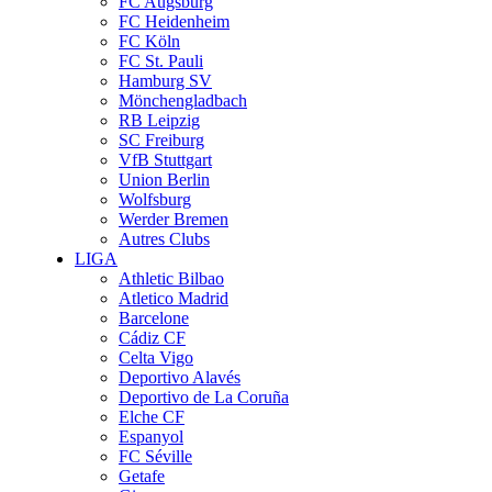
FC Augsburg
FC Heidenheim
FC Köln
FC St. Pauli
Hamburg SV
Mönchengladbach
RB Leipzig
SC Freiburg
VfB Stuttgart
Union Berlin
Wolfsburg
Werder Bremen
Autres Clubs
LIGA
Athletic Bilbao
Atletico Madrid
Barcelone
Cádiz CF
Celta Vigo
Deportivo Alavés
Deportivo de La Coruña
Elche CF
Espanyol
FC Séville
Getafe