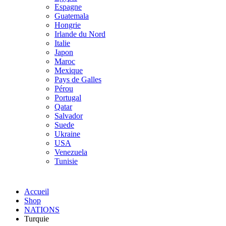
Espagne
Guatemala
Hongrie
Irlande du Nord
Italie
Japon
Maroc
Mexique
Pays de Galles
Pérou
Portugal
Qatar
Salvador
Suede
Ukraine
USA
Venezuela
Tunisie
Accueil
Shop
NATIONS
Turquie