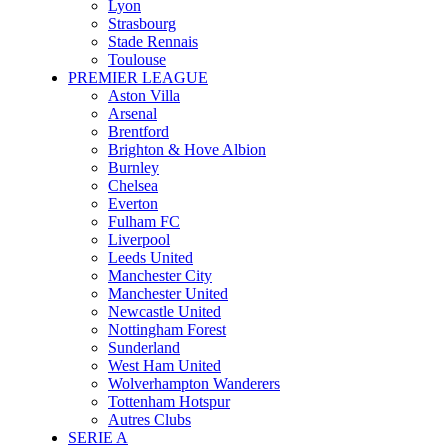
Lyon
Strasbourg
Stade Rennais
Toulouse
PREMIER LEAGUE
Aston Villa
Arsenal
Brentford
Brighton & Hove Albion
Burnley
Chelsea
Everton
Fulham FC
Liverpool
Leeds United
Manchester City
Manchester United
Newcastle United
Nottingham Forest
Sunderland
West Ham United
Wolverhampton Wanderers
Tottenham Hotspur
Autres Clubs
SERIE A