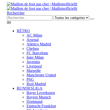
Rechercher
0
0
RÉTRO
AC Milan
Arsenal
Atletico Madrid
Chelsea
FC Barcelone
Inter Milan
Juventus
Liverpool
Marseille
Manchester United
PSG
Real Madrid
BUNDESLIGA
Bayer Leverkusen
Bayern Munich
Dortmund
Eintracht Frankfurt