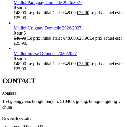
Maillot Paraguay Domicile 2026/2027
0
sur 5
€
48.00
Le prix initial était : €48.00.
€
25.90
Le prix actuel est :
€25.90.
Maillot Uruguay Domicile 2026/2027
0
sur 5
€
48.00
Le prix initial était : €48.00.
€
25.90
Le prix actuel est :
€25.90.
Maillot Suisse Domicile 2026/2027
0
sur 5
€
48.00
Le prix initial était : €48.00.
€
25.90
Le prix actuel est :
€25.90.
CONTACT
ADRESSE:
154 guangyuanzhonglu,baiyun, 510400, guangzhou,guangdong，
china
Horaires de travail：
Lun - Ven: 9.00 - 20.00