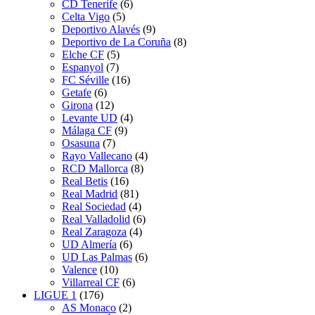
CD Tenerife
(6)
Celta Vigo
(5)
Deportivo Alavés
(9)
Deportivo de La Coruña
(8)
Elche CF
(5)
Espanyol
(7)
FC Séville
(16)
Getafe
(6)
Girona
(12)
Levante UD
(4)
Málaga CF
(9)
Osasuna
(7)
Rayo Vallecano
(4)
RCD Mallorca
(8)
Real Betis
(16)
Real Madrid
(81)
Real Sociedad
(4)
Real Valladolid
(6)
Real Zaragoza
(4)
UD Almería
(6)
UD Las Palmas
(6)
Valence
(10)
Villarreal CF
(6)
LIGUE 1
(176)
AS Monaco
(2)