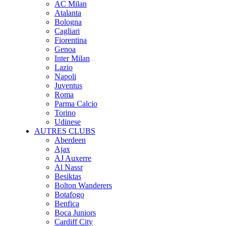
AC Milan
Atalanta
Bologna
Cagliari
Fiorentina
Genoa
Inter Milan
Lazio
Napoli
Juventus
Roma
Parma Calcio
Torino
Udinese
AUTRES CLUBS
Aberdeen
Ajax
AJ Auxerre
Al Nassr
Besiktas
Bolton Wanderers
Botafogo
Benfica
Boca Juniors
Cardiff City