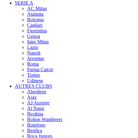
SERIE A
AC Milan
Atalanta
Bologna
Cagliari
Fiorentina
Genoa
Inter Milan
Lazio
Napoli
Juventus
Roma
Parma Calcio
Torino
Udinese
AUTRES CLUBS
Aberdeen
Ajax
AJ Auxerre
Al Nassr
Besiktas
Bolton Wanderers
Botafogo
Benfica
Boca Juniors