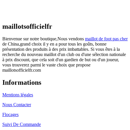
Maillot France Domicile 2026/2027
€
48.00
Le prix initial était : €48.00.
€
25.90
Le prix
actuel est : €25.90.
maillotsofficielfr
Bienvenue sur notre boutique,Nous vendons
maillot de foot pas cher
de China,grand choix il y en a pour tous les goûts, bonne
présentation des produits à des prix imbattables. Si vous êtes à la
recherche du nouveau maillot d'un club ou d'une sélection nationale
à prix discount, que cela soit d'un gardien de but ou d'un joueur,
vous trouverez parmi le vaste choix que propose
maillotsofficielfr.com
Informations
Mentions légales
Nous Contacter
Flocages
Suivi De Commande