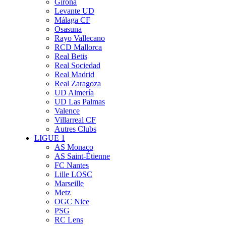
Girona
Levante UD
Málaga CF
Osasuna
Rayo Vallecano
RCD Mallorca
Real Betis
Real Sociedad
Real Madrid
Real Zaragoza
UD Almería
UD Las Palmas
Valence
Villarreal CF
Autres Clubs
LIGUE 1
AS Monaco
AS Saint-Étienne
FC Nantes
Lille LOSC
Marseille
Metz
OGC Nice
PSG
RC Lens