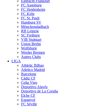
Eintracht Frankfurt
FC Augsburg
FC Heidenheim
FC Köln
FC St. Pauli
Hamburg SV
Mönchengladbach
RB Leipzig
SC Freiburg
VfB Stuttgart
Union Berlin
Wolfsburg
Werder Bremen
Autres Clubs
LIGA
Athletic Bilbao
Atletico Madrid
Barcelone
Cádiz CF
Celta Vigo
Deportivo Alavés
Deportivo de La Coruña
Elche CF
Espanyol
FC Séville