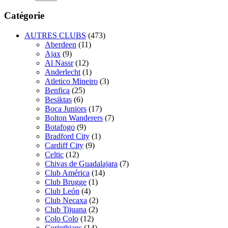
Catégorie
AUTRES CLUBS
(473)
Aberdeen
(11)
Ajax
(9)
Al Nassr
(12)
Anderlecht
(1)
Atletico Mineiro
(3)
Benfica
(25)
Besiktas
(6)
Boca Juniors
(17)
Bolton Wanderers
(7)
Botafogo
(9)
Bradford City
(1)
Cardiff City
(9)
Celtic
(12)
Chivas de Guadalajara
(7)
Club América
(14)
Club Brugge
(1)
Club León
(4)
Club Necaxa
(2)
Club Tijuana
(2)
Colo Colo
(12)
Corinthians
(14)