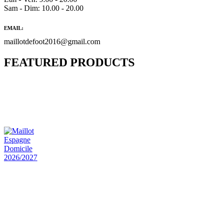
Sam - Dim: 10.00 - 20.00
EMAIL:
maillotdefoot2016@gmail.com
FEATURED PRODUCTS
Maillot Bresil Domicile 2026/2027
€
48.00
Le prix initial était : €48.00.
€
25.90
Le prix
actuel est : €25.90.
Maillot Espagne Domicile 2026/2027
€
48.00
Le prix initial était : €48.00.
€
25.90
Le prix
actuel est : €25.90.