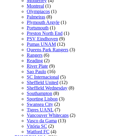
Monterrey
(4)
Montreal
(1)
Olympiacos
(1)
Palmeiras
(8)
Plymouth Argyle
(1)
Portsmouth
(1)
Preston North End
(1)
PSV Eindhoven
(9)
Pumas UNAM
(12)
Queens Park Rangers
(3)
Rangers
(6)
Reading
(2)
River Plate
(9)
Sao Paulo
(16)
SC Internacional
(5)
Sheffield United
(12)
Sheffield Wednesday
(8)
Southampton
(8)
Sporting Lisbon
(3)
Swansea City
(2)
Tigres UANL
(7)
Vancouver Whitecaps
(2)
Vasco da Gama
(13)
Vitória SC
(2)
Watford FC
(4)