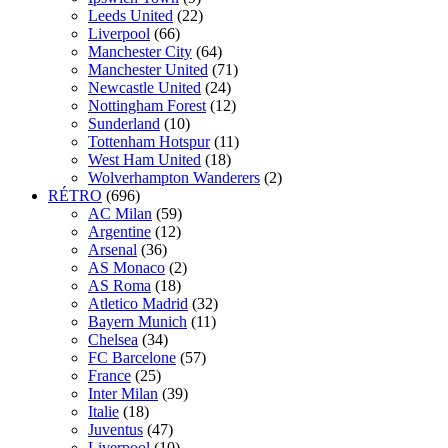
Leeds United
(22)
Liverpool
(66)
Manchester City
(64)
Manchester United
(71)
Newcastle United
(24)
Nottingham Forest
(12)
Sunderland
(10)
Tottenham Hotspur
(11)
West Ham United
(18)
Wolverhampton Wanderers
(2)
RÉTRO
(696)
AC Milan
(59)
Argentine
(12)
Arsenal
(36)
AS Monaco
(2)
AS Roma
(18)
Atletico Madrid
(32)
Bayern Munich
(11)
Chelsea
(34)
FC Barcelone
(57)
France
(25)
Inter Milan
(39)
Italie
(18)
Juventus
(47)
Liverpool
(10)