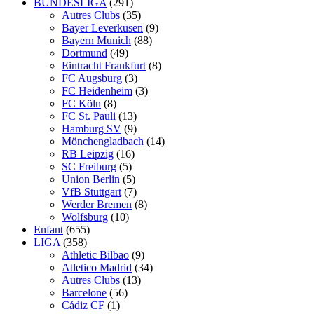
BUNDESLIGA
(291)
Autres Clubs
(35)
Bayer Leverkusen
(9)
Bayern Munich
(88)
Dortmund
(49)
Eintracht Frankfurt
(8)
FC Augsburg
(3)
FC Heidenheim
(3)
FC Köln
(8)
FC St. Pauli
(13)
Hamburg SV
(9)
Mönchengladbach
(14)
RB Leipzig
(16)
SC Freiburg
(5)
Union Berlin
(5)
VfB Stuttgart
(7)
Werder Bremen
(8)
Wolfsburg
(10)
Enfant
(655)
LIGA
(358)
Athletic Bilbao
(9)
Atletico Madrid
(34)
Autres Clubs
(13)
Barcelone
(56)
Cádiz CF
(1)