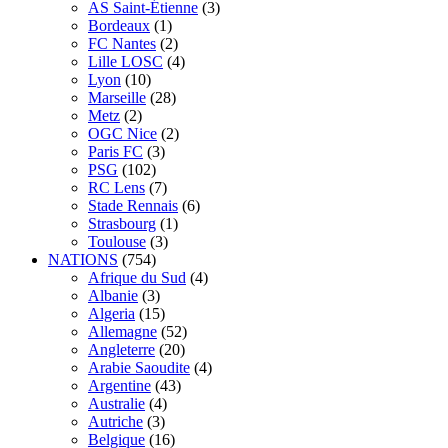
AS Saint-Étienne
(3)
Bordeaux
(1)
FC Nantes
(2)
Lille LOSC
(4)
Lyon
(10)
Marseille
(28)
Metz
(2)
OGC Nice
(2)
Paris FC
(3)
PSG
(102)
RC Lens
(7)
Stade Rennais
(6)
Strasbourg
(1)
Toulouse
(3)
NATIONS
(754)
Afrique du Sud
(4)
Albanie
(3)
Algeria
(15)
Allemagne
(52)
Angleterre
(20)
Arabie Saoudite
(4)
Argentine
(43)
Australie
(4)
Autriche
(3)
Belgique
(16)