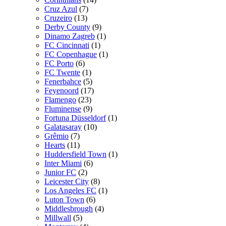
Cruz Azul
(7)
Cruzeiro
(13)
Derby County
(9)
Dinamo Zagreb
(1)
FC Cincinnati
(1)
FC Copenhague
(1)
FC Porto
(6)
FC Twente
(1)
Fenerbahce
(5)
Feyenoord
(17)
Flamengo
(23)
Fluminense
(9)
Fortuna Düsseldorf
(1)
Galatasaray
(10)
Grêmio
(7)
Hearts
(11)
Huddersfield Town
(1)
Inter Miami
(6)
Junior FC
(2)
Leicester City
(8)
Los Angeles FC
(1)
Luton Town
(6)
Middlesbrough
(4)
Millwall
(5)