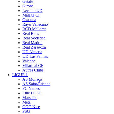
Getafe
Girona
Levante UD
Málaga CF
Osasuna
Rayo Vallecano
RCD Mallorca
Real Betis
Real Sociedad
Real Madrid
Real Zaragoza
UD Almería
UD Las Palmas
Valence
Villarreal CF
Autres Clubs
LIGUE 1
AS Monaco
AS Saint-Étienne
FC Nantes
Lille LOSC
Marseille
Metz
OGC Nice
PSG