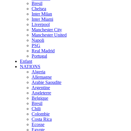
Bresil
Chelsea
Inter Milan
Inter Miami
Liverpool
Manchester City
Manchester United
Napoli
PSG
Real Madrid
Portugal
Enfant
NATIONS
Algeria
Allemagne
Arabie Saoudite
Argentine
Angleterre
Belgique
Bresil
Chili
Colombie
Costa Rica
Ecosse
Egypte