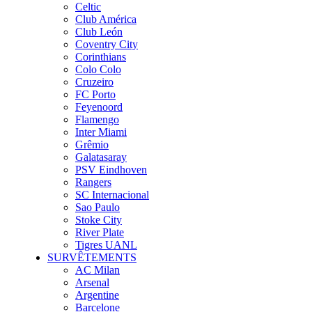
Celtic
Club América
Club León
Coventry City
Corinthians
Colo Colo
Cruzeiro
FC Porto
Feyenoord
Flamengo
Inter Miami
Grêmio
Galatasaray
PSV Eindhoven
Rangers
SC Internacional
Sao Paulo
Stoke City
River Plate
Tigres UANL
SURVÊTEMENTS
AC Milan
Arsenal
Argentine
Barcelone