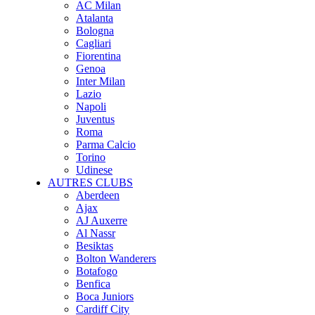
AC Milan
Atalanta
Bologna
Cagliari
Fiorentina
Genoa
Inter Milan
Lazio
Napoli
Juventus
Roma
Parma Calcio
Torino
Udinese
AUTRES CLUBS
Aberdeen
Ajax
AJ Auxerre
Al Nassr
Besiktas
Bolton Wanderers
Botafogo
Benfica
Boca Juniors
Cardiff City