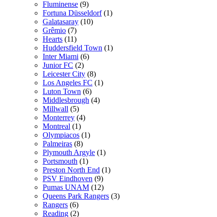
Fluminense
(9)
Fortuna Düsseldorf
(1)
Galatasaray
(10)
Grêmio
(7)
Hearts
(11)
Huddersfield Town
(1)
Inter Miami
(6)
Junior FC
(2)
Leicester City
(8)
Los Angeles FC
(1)
Luton Town
(6)
Middlesbrough
(4)
Millwall
(5)
Monterrey
(4)
Montreal
(1)
Olympiacos
(1)
Palmeiras
(8)
Plymouth Argyle
(1)
Portsmouth
(1)
Preston North End
(1)
PSV Eindhoven
(9)
Pumas UNAM
(12)
Queens Park Rangers
(3)
Rangers
(6)
Reading
(2)