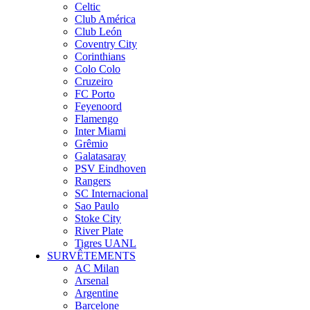
Celtic
Club América
Club León
Coventry City
Corinthians
Colo Colo
Cruzeiro
FC Porto
Feyenoord
Flamengo
Inter Miami
Grêmio
Galatasaray
PSV Eindhoven
Rangers
SC Internacional
Sao Paulo
Stoke City
River Plate
Tigres UANL
SURVÊTEMENTS
AC Milan
Arsenal
Argentine
Barcelone