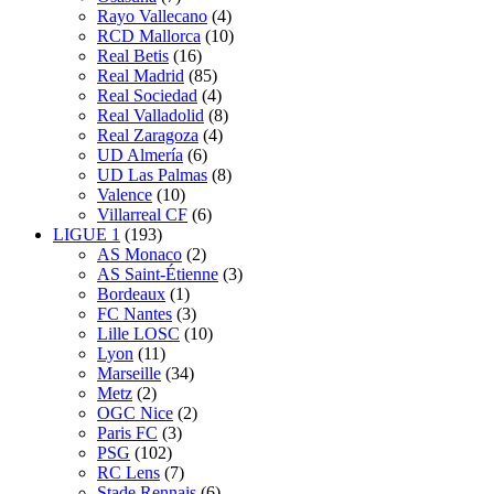
Rayo Vallecano
(4)
RCD Mallorca
(10)
Real Betis
(16)
Real Madrid
(85)
Real Sociedad
(4)
Real Valladolid
(8)
Real Zaragoza
(4)
UD Almería
(6)
UD Las Palmas
(8)
Valence
(10)
Villarreal CF
(6)
LIGUE 1
(193)
AS Monaco
(2)
AS Saint-Étienne
(3)
Bordeaux
(1)
FC Nantes
(3)
Lille LOSC
(10)
Lyon
(11)
Marseille
(34)
Metz
(2)
OGC Nice
(2)
Paris FC
(3)
PSG
(102)
RC Lens
(7)
Stade Rennais
(6)