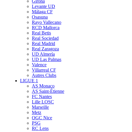
Girona
Levante UD
Málaga CF
Osasuna
Rayo Vallecano
RCD Mallorca
Real Betis
Real Sociedad
Real Madrid
Real Zaragoza
UD Almería
UD Las Palmas
Valence
Villarreal CF
Autres Clubs
LIGUE 1
AS Monaco
AS Saint-Étienne
FC Nantes
Lille LOSC
Marseille
Metz
OGC Nice
PSG
RC Lens