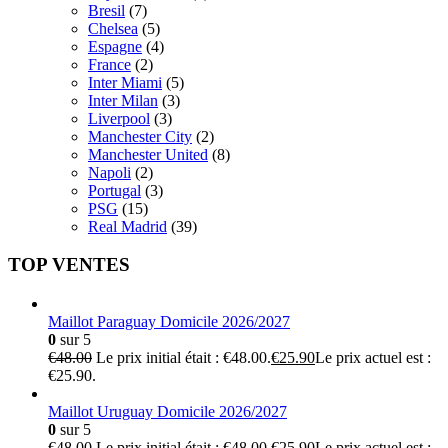
Bresil
(7)
Chelsea
(5)
Espagne
(4)
France
(2)
Inter Miami
(5)
Inter Milan
(3)
Liverpool
(3)
Manchester City
(2)
Manchester United
(8)
Napoli
(2)
Portugal
(3)
PSG
(15)
Real Madrid
(39)
TOP VENTES
Maillot Paraguay Domicile 2026/2027
0
sur 5
€
48.00
Le prix initial était : €48.00.
€
25.90
Le prix actuel est :
€25.90.
Maillot Uruguay Domicile 2026/2027
0
sur 5
€
48.00
Le prix initial était : €48.00.
€
25.90
Le prix actuel est :