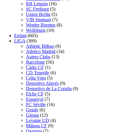
RB Leipzig
(16)
SC Freiburg
(5)
Union Berlin
(5)
VfB Stuttgart
(7)
Werder Bremen
(8)
Wolfsburg
(10)
Enfant
(665)
LIGA
(369)
Athletic Bilbao
(9)
Atletico Madrid
(34)
Autres Clubs
(13)
Barcelone
(56)
Cádiz CF
(1)
CD Tenerife
(6)
Celta Vigo
(5)
Deportivo Alavés
(9)
Deportivo de La Coruña
(9)
Elche CF
(5)
Espanyol
(7)
FC Séville
(16)
Getafe
(6)
Girona
(12)
Levante UD
(4)
Málaga CF
(9)
Osasuna
(7)