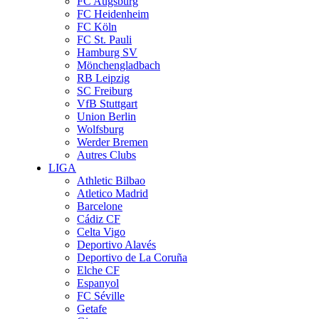
FC Augsburg
FC Heidenheim
FC Köln
FC St. Pauli
Hamburg SV
Mönchengladbach
RB Leipzig
SC Freiburg
VfB Stuttgart
Union Berlin
Wolfsburg
Werder Bremen
Autres Clubs
LIGA
Athletic Bilbao
Atletico Madrid
Barcelone
Cádiz CF
Celta Vigo
Deportivo Alavés
Deportivo de La Coruña
Elche CF
Espanyol
FC Séville
Getafe