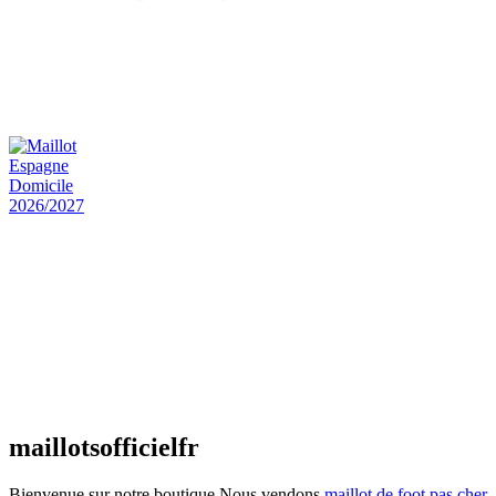
Maillot Bresil Domicile 2026/2027
€
48.00
Le prix initial était : €48.00.
€
25.90
Le prix
actuel est : €25.90.
Maillot Espagne Domicile 2026/2027
€
48.00
Le prix initial était : €48.00.
€
25.90
Le prix
actuel est : €25.90.
Maillot France Domicile 2026/2027
€
48.00
Le prix initial était : €48.00.
€
25.90
Le prix
actuel est : €25.90.
maillotsofficielfr
Bienvenue sur notre boutique,Nous vendons
maillot de foot pas cher