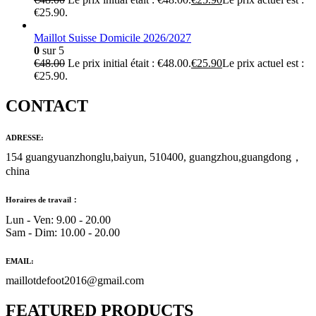
€25.90.
Maillot Suisse Domicile 2026/2027
0
sur 5
€
48.00
Le prix initial était : €48.00.
€
25.90
Le prix actuel est :
€25.90.
CONTACT
ADRESSE:
154 guangyuanzhonglu,baiyun, 510400, guangzhou,guangdong，
china
Horaires de travail：
Lun - Ven: 9.00 - 20.00
Sam - Dim: 10.00 - 20.00
EMAIL:
maillotdefoot2016@gmail.com
FEATURED PRODUCTS