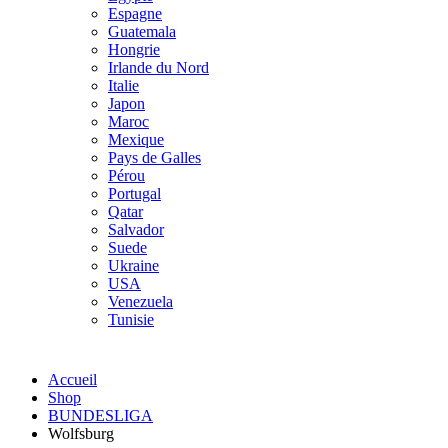
Espagne
Guatemala
Hongrie
Irlande du Nord
Italie
Japon
Maroc
Mexique
Pays de Galles
Pérou
Portugal
Qatar
Salvador
Suede
Ukraine
USA
Venezuela
Tunisie
Accueil
Shop
BUNDESLIGA
Wolfsburg