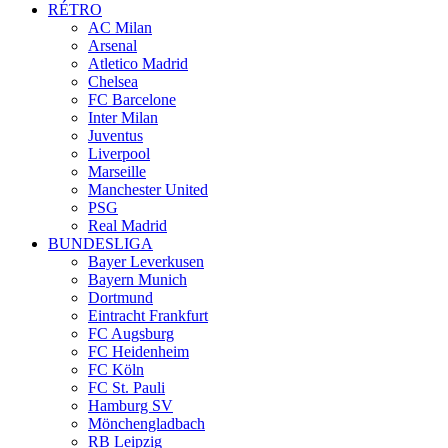
RÉTRO
AC Milan
Arsenal
Atletico Madrid
Chelsea
FC Barcelone
Inter Milan
Juventus
Liverpool
Marseille
Manchester United
PSG
Real Madrid
BUNDESLIGA
Bayer Leverkusen
Bayern Munich
Dortmund
Eintracht Frankfurt
FC Augsburg
FC Heidenheim
FC Köln
FC St. Pauli
Hamburg SV
Mönchengladbach
RB Leipzig