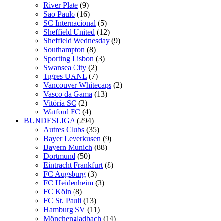
River Plate
(9)
Sao Paulo
(16)
SC Internacional
(5)
Sheffield United
(12)
Sheffield Wednesday
(9)
Southampton
(8)
Sporting Lisbon
(3)
Swansea City
(2)
Tigres UANL
(7)
Vancouver Whitecaps
(2)
Vasco da Gama
(13)
Vitória SC
(2)
Watford FC
(4)
BUNDESLIGA
(294)
Autres Clubs
(35)
Bayer Leverkusen
(9)
Bayern Munich
(88)
Dortmund
(50)
Eintracht Frankfurt
(8)
FC Augsburg
(3)
FC Heidenheim
(3)
FC Köln
(8)
FC St. Pauli
(13)
Hamburg SV
(11)
Mönchengladbach
(14)