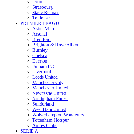
Lyon
Strasbourg
Stade Rennais
Toulouse
PREMIER LEAGUE
Aston Villa
Arsenal
Brentford
Brighton & Hove Albion
Burnley
Chelsea
Everton
Fulham FC
Liverpool
Leeds United
Manchester City
Manchester United
Newcastle United
Nottingham Forest
Sunderland
West Ham United
Wolverhampton Wanderers
Tottenham Hotspur
Autres Clubs
SERIE A