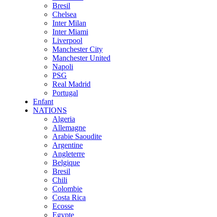
Bresil
Chelsea
Inter Milan
Inter Miami
Liverpool
Manchester City
Manchester United
Napoli
PSG
Real Madrid
Portugal
Enfant
NATIONS
Algeria
Allemagne
Arabie Saoudite
Argentine
Angleterre
Belgique
Bresil
Chili
Colombie
Costa Rica
Ecosse
Egypte