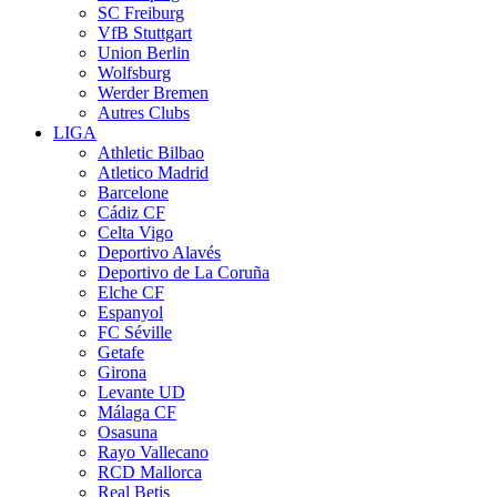
SC Freiburg
VfB Stuttgart
Union Berlin
Wolfsburg
Werder Bremen
Autres Clubs
LIGA
Athletic Bilbao
Atletico Madrid
Barcelone
Cádiz CF
Celta Vigo
Deportivo Alavés
Deportivo de La Coruña
Elche CF
Espanyol
FC Séville
Getafe
Girona
Levante UD
Málaga CF
Osasuna
Rayo Vallecano
RCD Mallorca
Real Betis