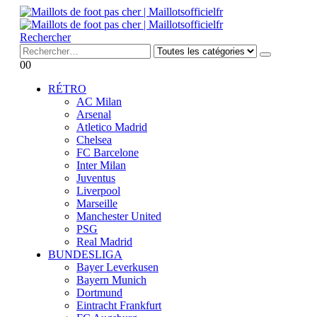
Rechercher
0
0
RÉTRO
AC Milan
Arsenal
Atletico Madrid
Chelsea
FC Barcelone
Inter Milan
Juventus
Liverpool
Marseille
Manchester United
PSG
Real Madrid
BUNDESLIGA
Bayer Leverkusen
Bayern Munich
Dortmund
Eintracht Frankfurt