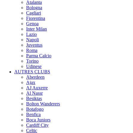
Atalanta
Bologna
Cagliari
Fiorentina
Genoa
Inter Milan
Lazio
Napoli
Juventus
Roma
Parma Calcio
Torino
Udinese
AUTRES CLUBS
Aberdeen
Ajax
AJ Auxerre
Al Nassr
Besiktas
Bolton Wanderers
Botafogo
Benfica
Boca Juniors
Cardiff City
Celtic