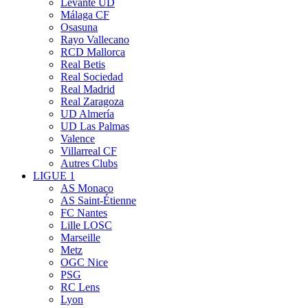
Levante UD
Málaga CF
Osasuna
Rayo Vallecano
RCD Mallorca
Real Betis
Real Sociedad
Real Madrid
Real Zaragoza
UD Almería
UD Las Palmas
Valence
Villarreal CF
Autres Clubs
LIGUE 1
AS Monaco
AS Saint-Étienne
FC Nantes
Lille LOSC
Marseille
Metz
OGC Nice
PSG
RC Lens
Lyon