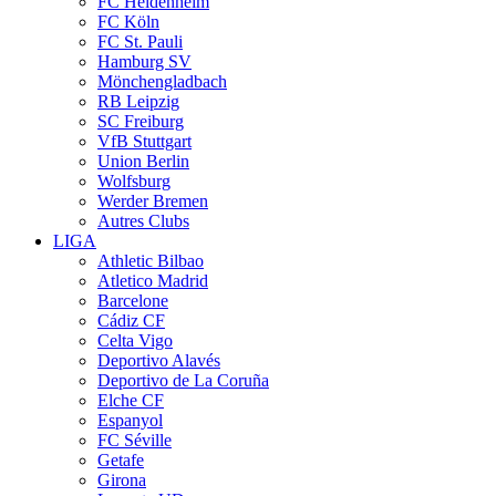
FC Heidenheim
FC Köln
FC St. Pauli
Hamburg SV
Mönchengladbach
RB Leipzig
SC Freiburg
VfB Stuttgart
Union Berlin
Wolfsburg
Werder Bremen
Autres Clubs
LIGA
Athletic Bilbao
Atletico Madrid
Barcelone
Cádiz CF
Celta Vigo
Deportivo Alavés
Deportivo de La Coruña
Elche CF
Espanyol
FC Séville
Getafe
Girona