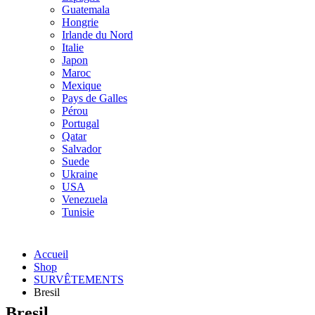
Guatemala
Hongrie
Irlande du Nord
Italie
Japon
Maroc
Mexique
Pays de Galles
Pérou
Portugal
Qatar
Salvador
Suede
Ukraine
USA
Venezuela
Tunisie
Accueil
Shop
SURVÊTEMENTS
Bresil
Bresil