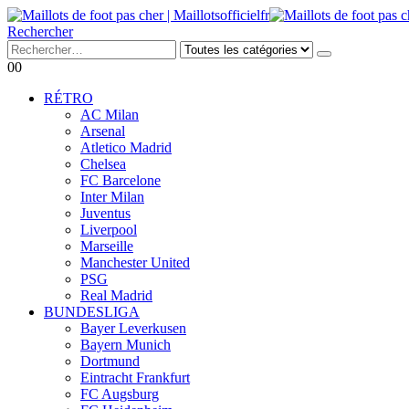
Rechercher
0
0
RÉTRO
AC Milan
Arsenal
Atletico Madrid
Chelsea
FC Barcelone
Inter Milan
Juventus
Liverpool
Marseille
Manchester United
PSG
Real Madrid
BUNDESLIGA
Bayer Leverkusen
Bayern Munich
Dortmund
Eintracht Frankfurt
FC Augsburg