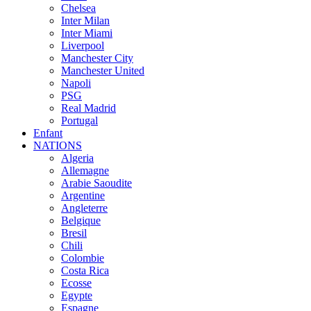
Chelsea
Inter Milan
Inter Miami
Liverpool
Manchester City
Manchester United
Napoli
PSG
Real Madrid
Portugal
Enfant
NATIONS
Algeria
Allemagne
Arabie Saoudite
Argentine
Angleterre
Belgique
Bresil
Chili
Colombie
Costa Rica
Ecosse
Egypte
Espagne