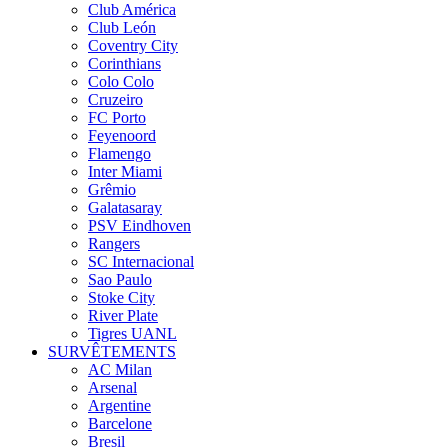
Club América
Club León
Coventry City
Corinthians
Colo Colo
Cruzeiro
FC Porto
Feyenoord
Flamengo
Inter Miami
Grêmio
Galatasaray
PSV Eindhoven
Rangers
SC Internacional
Sao Paulo
Stoke City
River Plate
Tigres UANL
SURVÊTEMENTS
AC Milan
Arsenal
Argentine
Barcelone
Bresil