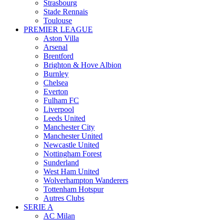
Strasbourg
Stade Rennais
Toulouse
PREMIER LEAGUE
Aston Villa
Arsenal
Brentford
Brighton & Hove Albion
Burnley
Chelsea
Everton
Fulham FC
Liverpool
Leeds United
Manchester City
Manchester United
Newcastle United
Nottingham Forest
Sunderland
West Ham United
Wolverhampton Wanderers
Tottenham Hotspur
Autres Clubs
SERIE A
AC Milan