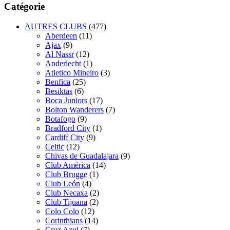
Catégorie
AUTRES CLUBS
(477)
Aberdeen
(11)
Ajax
(9)
Al Nassr
(12)
Anderlecht
(1)
Atletico Mineiro
(3)
Benfica
(25)
Besiktas
(6)
Boca Juniors
(17)
Bolton Wanderers
(7)
Botafogo
(9)
Bradford City
(1)
Cardiff City
(9)
Celtic
(12)
Chivas de Guadalajara
(9)
Club América
(14)
Club Brugge
(1)
Club León
(4)
Club Necaxa
(2)
Club Tijuana
(2)
Colo Colo
(12)
Corinthians
(14)
Cruz Azul
(7)