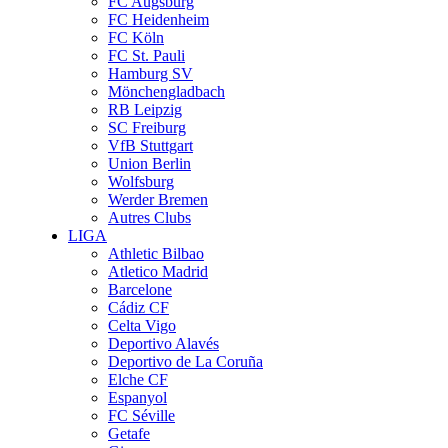
FC Augsburg
FC Heidenheim
FC Köln
FC St. Pauli
Hamburg SV
Mönchengladbach
RB Leipzig
SC Freiburg
VfB Stuttgart
Union Berlin
Wolfsburg
Werder Bremen
Autres Clubs
LIGA
Athletic Bilbao
Atletico Madrid
Barcelone
Cádiz CF
Celta Vigo
Deportivo Alavés
Deportivo de La Coruña
Elche CF
Espanyol
FC Séville
Getafe