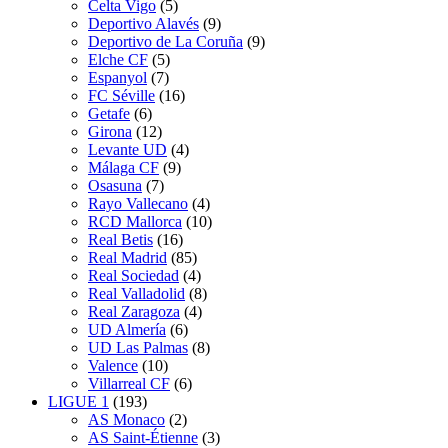
Celta Vigo
(5)
Deportivo Alavés
(9)
Deportivo de La Coruña
(9)
Elche CF
(5)
Espanyol
(7)
FC Séville
(16)
Getafe
(6)
Girona
(12)
Levante UD
(4)
Málaga CF
(9)
Osasuna
(7)
Rayo Vallecano
(4)
RCD Mallorca
(10)
Real Betis
(16)
Real Madrid
(85)
Real Sociedad
(4)
Real Valladolid
(8)
Real Zaragoza
(4)
UD Almería
(6)
UD Las Palmas
(8)
Valence
(10)
Villarreal CF
(6)
LIGUE 1
(193)
AS Monaco
(2)
AS Saint-Étienne
(3)