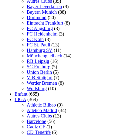
Autres Clubs
(35)
Bayer Leverkusen
(9)
Bayern Munich
(88)
Dortmund
(50)
Eintracht Frankfurt
(8)
FC Augsburg
(3)
FC Heidenheim
(3)
FC Köln
(8)
FC St. Pauli
(13)
Hamburg SV
(11)
Mönchengladbach
(14)
RB Leipzig
(16)
SC Freiburg
(5)
Union Berlin
(5)
VfB Stuttgart
(7)
Werder Bremen
(8)
Wolfsburg
(10)
Enfant
(665)
LIGA
(369)
Athletic Bilbao
(9)
Atletico Madrid
(34)
Autres Clubs
(13)
Barcelone
(56)
Cádiz CF
(1)
CD Tenerife
(6)