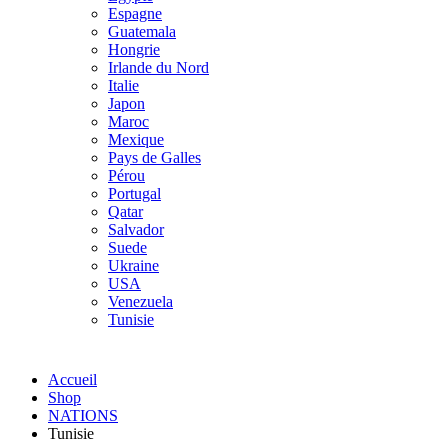
Espagne
Guatemala
Hongrie
Irlande du Nord
Italie
Japon
Maroc
Mexique
Pays de Galles
Pérou
Portugal
Qatar
Salvador
Suede
Ukraine
USA
Venezuela
Tunisie
Accueil
Shop
NATIONS
Tunisie