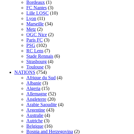
Bordeaux
(1)
FC Nantes
(3)
Lille LOSC
(10)
Lyon
(11)
Marseille
(34)
Metz
(2)
OGC Nice
(2)
Paris FC
(3)
PSG
(102)
RC Lens
(7)
Stade Rennais
(6)
Strasbourg
(4)
Toulouse
(3)
NATIONS
(754)
Afrique du Sud
(4)
Albanie
(3)
Algeria
(15)
Allemagne
(52)
Angleterre
(20)
Arabie Saoudite
(4)
Argentine
(43)
Australie
(4)
Autriche
(3)
Belgique
(16)
Bosnia and Herzegovina
(2)