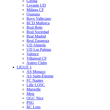
Girona
Levante UD
Málaga CF
Osasuna
Rayo Vallecano
RCD Mallorca
Real Betis
Real Sociedad
Real Madrid
Real Zaragoza
UD Almería
UD Las Palmas
Valence
Villarreal CF
Autres Clubs
LIGUE 1
AS Monaco
AS Saint-Étienne
FC Nantes
Lille LOSC
Marseille
Metz
OGC Nice
PSG
RC Lens