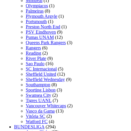
Montreal
(1)
Olympiacos
(1)
Palmeiras
(8)
Plymouth Argyle
(1)
Portsmouth
(1)
Preston North End
(1)
PSV Eindhoven
(9)
Pumas UNAM
(12)
Queens Park Rangers
(3)
Rangers
(6)
Reading
(2)
River Plate
(9)
Sao Paulo
(16)
SC Internacional
(5)
Sheffield United
(12)
Sheffield Wednesday
(9)
Southampton
(8)
Sporting Lisbon
(3)
Swansea City
(2)
Tigres UANL
(7)
Vancouver Whitecaps
(2)
Vasco da Gama
(13)
Vitória SC
(2)
Watford FC
(4)
BUNDESLIGA
(294)