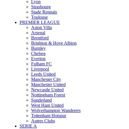
Lyon
Strasbourg
Stade Rennais
Toulouse
PREMIER LEAGUE
Aston Villa
Arsenal
Brentford
Brighton & Hove Albion
Burnley
Chelsea
Everton
Fulham FC
Liverpool
Leeds United
Manchester City
Manchester United
Newcastle United
Nottingham Forest
Sunderland
West Ham United
Wolverhampton Wanderers
Tottenham Hotspur
Autres Clubs
SERIE A