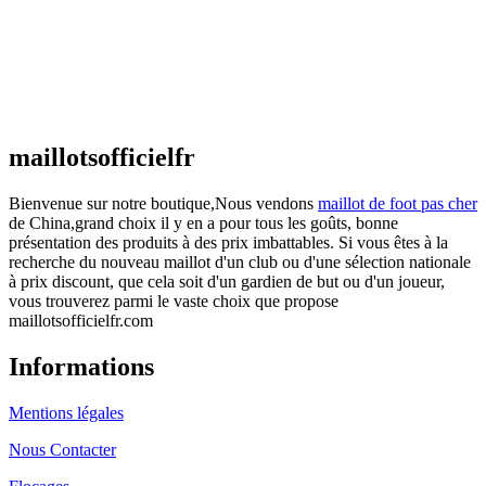
actuel est : €25.90.
Maillot France Domicile 2026/2027
€
48.00
Le prix initial était : €48.00.
€
25.90
Le prix
actuel est : €25.90.
maillotsofficielfr
Bienvenue sur notre boutique,Nous vendons
maillot de foot pas cher
de China,grand choix il y en a pour tous les goûts, bonne
présentation des produits à des prix imbattables. Si vous êtes à la
recherche du nouveau maillot d'un club ou d'une sélection nationale
à prix discount, que cela soit d'un gardien de but ou d'un joueur,
vous trouverez parmi le vaste choix que propose
maillotsofficielfr.com
Informations
Mentions légales
Nous Contacter