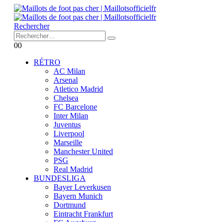
Rechercher
0
0
RÉTRO
AC Milan
Arsenal
Atletico Madrid
Chelsea
FC Barcelone
Inter Milan
Juventus
Liverpool
Marseille
Manchester United
PSG
Real Madrid
BUNDESLIGA
Bayer Leverkusen
Bayern Munich
Dortmund
Eintracht Frankfurt