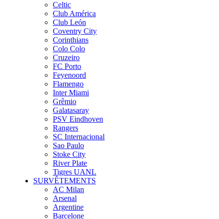
Celtic
Club América
Club León
Coventry City
Corinthians
Colo Colo
Cruzeiro
FC Porto
Feyenoord
Flamengo
Inter Miami
Grêmio
Galatasaray
PSV Eindhoven
Rangers
SC Internacional
Sao Paulo
Stoke City
River Plate
Tigres UANL
SURVÊTEMENTS
AC Milan
Arsenal
Argentine
Barcelone