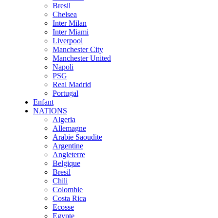
Bresil
Chelsea
Inter Milan
Inter Miami
Liverpool
Manchester City
Manchester United
Napoli
PSG
Real Madrid
Portugal
Enfant
NATIONS
Algeria
Allemagne
Arabie Saoudite
Argentine
Angleterre
Belgique
Bresil
Chili
Colombie
Costa Rica
Ecosse
Egypte