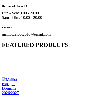
Horaires de travail：
Lun - Ven: 9.00 - 20.00
Sam - Dim: 10.00 - 20.00
EMAIL:
maillotdefoot2016@gmail.com
FEATURED PRODUCTS
Maillot Bresil Domicile 2026/2027
€
48.00
Le prix initial était : €48.00.
€
25.90
Le prix
actuel est : €25.90.
Maillot Espagne Domicile 2026/2027
€
48.00
Le prix initial était : €48.00.
€
25.90
Le prix