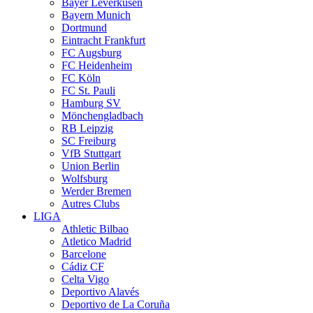
Bayer Leverkusen
Bayern Munich
Dortmund
Eintracht Frankfurt
FC Augsburg
FC Heidenheim
FC Köln
FC St. Pauli
Hamburg SV
Mönchengladbach
RB Leipzig
SC Freiburg
VfB Stuttgart
Union Berlin
Wolfsburg
Werder Bremen
Autres Clubs
LIGA
Athletic Bilbao
Atletico Madrid
Barcelone
Cádiz CF
Celta Vigo
Deportivo Alavés
Deportivo de La Coruña