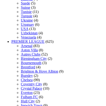
Suede
(5)
Suisse
(3)
Tunisie
(11)
Turquie
(4)
Ukraine
(4)
Uruguay
(6)
USA
(13)
Uzbekistan
(4)
Venezuela
(4)
PREMIER LEAGUE
(625)
Arsenal
(83)
Aston Villa
(8)
Autres Clubs
(52)
Birmingham City
(2)
Bournemouth
(3)
Brentford
(4)
Brighton & Hove Albion
(9)
Burnley
(2)
Chelsea
(99)
Coventry City
(8)
Crystal Palace
(10)
Everton
(23)
Fulham FC
(6)
Hull City
(2)
Ipswich Town
(9)