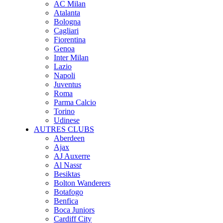
AC Milan
Atalanta
Bologna
Cagliari
Fiorentina
Genoa
Inter Milan
Lazio
Napoli
Juventus
Roma
Parma Calcio
Torino
Udinese
AUTRES CLUBS
Aberdeen
Ajax
AJ Auxerre
Al Nassr
Besiktas
Bolton Wanderers
Botafogo
Benfica
Boca Juniors
Cardiff City