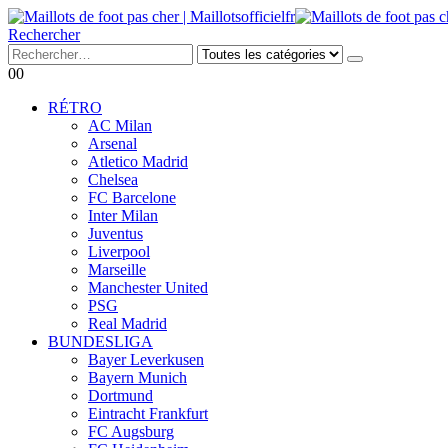
Rechercher
0
0
RÉTRO
AC Milan
Arsenal
Atletico Madrid
Chelsea
FC Barcelone
Inter Milan
Juventus
Liverpool
Marseille
Manchester United
PSG
Real Madrid
BUNDESLIGA
Bayer Leverkusen
Bayern Munich
Dortmund
Eintracht Frankfurt
FC Augsburg