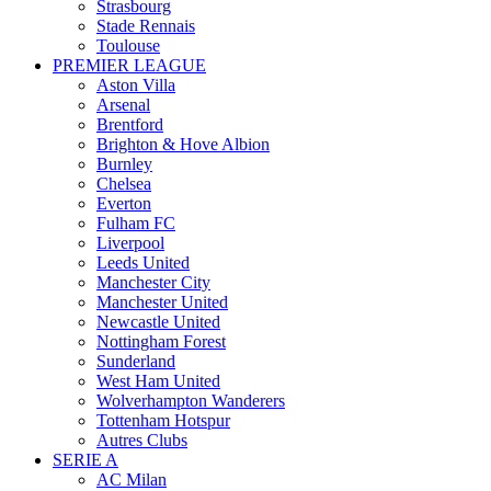
Strasbourg
Stade Rennais
Toulouse
PREMIER LEAGUE
Aston Villa
Arsenal
Brentford
Brighton & Hove Albion
Burnley
Chelsea
Everton
Fulham FC
Liverpool
Leeds United
Manchester City
Manchester United
Newcastle United
Nottingham Forest
Sunderland
West Ham United
Wolverhampton Wanderers
Tottenham Hotspur
Autres Clubs
SERIE A
AC Milan