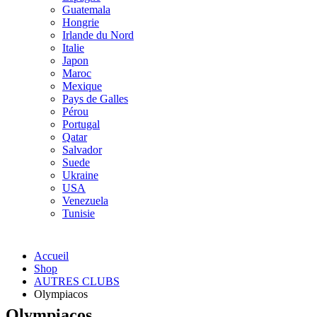
Guatemala
Hongrie
Irlande du Nord
Italie
Japon
Maroc
Mexique
Pays de Galles
Pérou
Portugal
Qatar
Salvador
Suede
Ukraine
USA
Venezuela
Tunisie
Accueil
Shop
AUTRES CLUBS
Olympiacos
Olympiacos