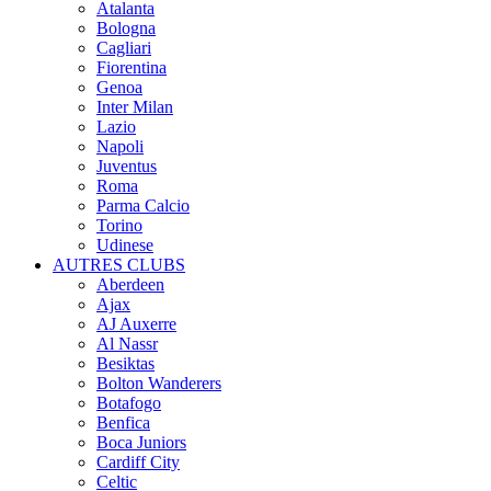
Atalanta
Bologna
Cagliari
Fiorentina
Genoa
Inter Milan
Lazio
Napoli
Juventus
Roma
Parma Calcio
Torino
Udinese
AUTRES CLUBS
Aberdeen
Ajax
AJ Auxerre
Al Nassr
Besiktas
Bolton Wanderers
Botafogo
Benfica
Boca Juniors
Cardiff City
Celtic