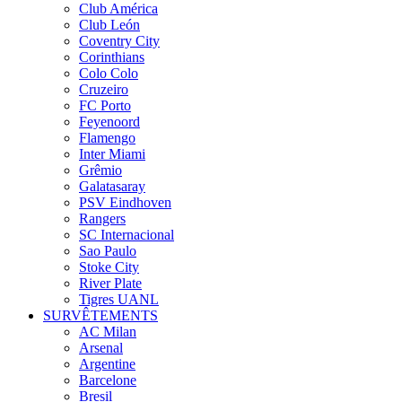
Club América
Club León
Coventry City
Corinthians
Colo Colo
Cruzeiro
FC Porto
Feyenoord
Flamengo
Inter Miami
Grêmio
Galatasaray
PSV Eindhoven
Rangers
SC Internacional
Sao Paulo
Stoke City
River Plate
Tigres UANL
SURVÊTEMENTS
AC Milan
Arsenal
Argentine
Barcelone
Bresil