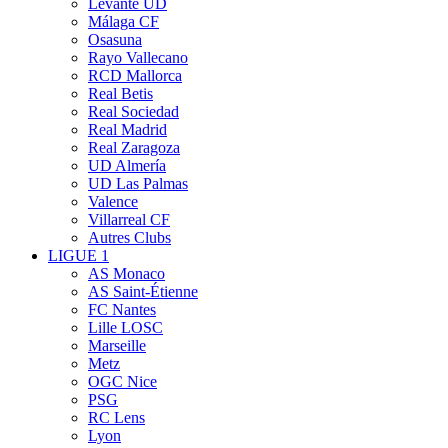
Levante UD
Málaga CF
Osasuna
Rayo Vallecano
RCD Mallorca
Real Betis
Real Sociedad
Real Madrid
Real Zaragoza
UD Almería
UD Las Palmas
Valence
Villarreal CF
Autres Clubs
LIGUE 1
AS Monaco
AS Saint-Étienne
FC Nantes
Lille LOSC
Marseille
Metz
OGC Nice
PSG
RC Lens
Lyon