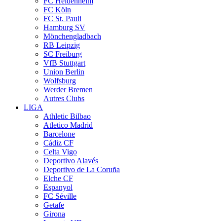
FC Heidenheim
FC Köln
FC St. Pauli
Hamburg SV
Mönchengladbach
RB Leipzig
SC Freiburg
VfB Stuttgart
Union Berlin
Wolfsburg
Werder Bremen
Autres Clubs
LIGA
Athletic Bilbao
Atletico Madrid
Barcelone
Cádiz CF
Celta Vigo
Deportivo Alavés
Deportivo de La Coruña
Elche CF
Espanyol
FC Séville
Getafe
Girona