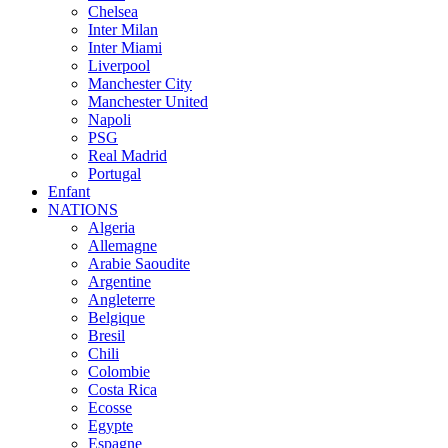
Chelsea
Inter Milan
Inter Miami
Liverpool
Manchester City
Manchester United
Napoli
PSG
Real Madrid
Portugal
Enfant
NATIONS
Algeria
Allemagne
Arabie Saoudite
Argentine
Angleterre
Belgique
Bresil
Chili
Colombie
Costa Rica
Ecosse
Egypte
Espagne