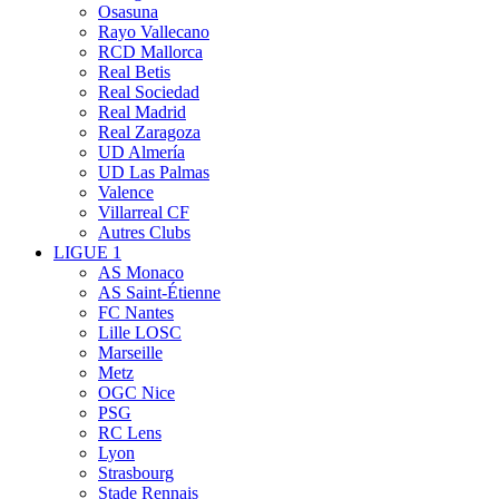
Osasuna
Rayo Vallecano
RCD Mallorca
Real Betis
Real Sociedad
Real Madrid
Real Zaragoza
UD Almería
UD Las Palmas
Valence
Villarreal CF
Autres Clubs
LIGUE 1
AS Monaco
AS Saint-Étienne
FC Nantes
Lille LOSC
Marseille
Metz
OGC Nice
PSG
RC Lens
Lyon
Strasbourg
Stade Rennais