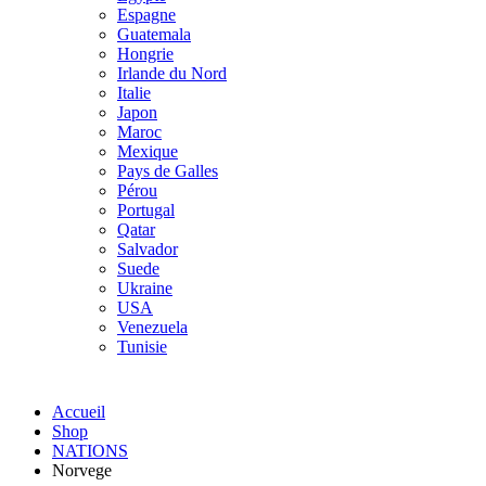
Espagne
Guatemala
Hongrie
Irlande du Nord
Italie
Japon
Maroc
Mexique
Pays de Galles
Pérou
Portugal
Qatar
Salvador
Suede
Ukraine
USA
Venezuela
Tunisie
Accueil
Shop
NATIONS
Norvege