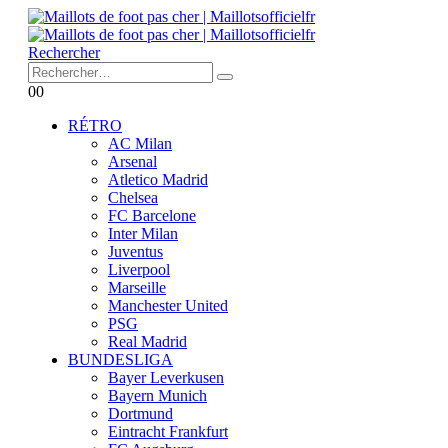
Rechercher
0
0
RÉTRO
AC Milan
Arsenal
Atletico Madrid
Chelsea
FC Barcelone
Inter Milan
Juventus
Liverpool
Marseille
Manchester United
PSG
Real Madrid
BUNDESLIGA
Bayer Leverkusen
Bayern Munich
Dortmund
Eintracht Frankfurt