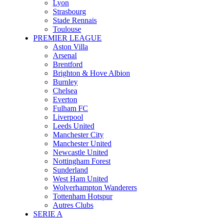
Lyon
Strasbourg
Stade Rennais
Toulouse
PREMIER LEAGUE
Aston Villa
Arsenal
Brentford
Brighton & Hove Albion
Burnley
Chelsea
Everton
Fulham FC
Liverpool
Leeds United
Manchester City
Manchester United
Newcastle United
Nottingham Forest
Sunderland
West Ham United
Wolverhampton Wanderers
Tottenham Hotspur
Autres Clubs
SERIE A