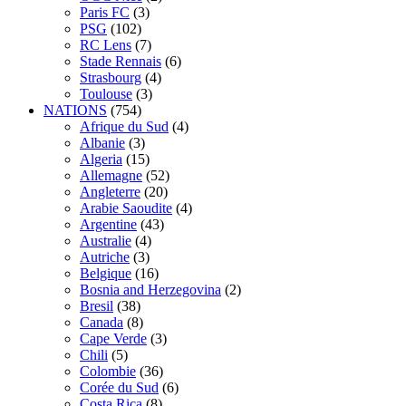
Paris FC
(3)
PSG
(102)
RC Lens
(7)
Stade Rennais
(6)
Strasbourg
(4)
Toulouse
(3)
NATIONS
(754)
Afrique du Sud
(4)
Albanie
(3)
Algeria
(15)
Allemagne
(52)
Angleterre
(20)
Arabie Saoudite
(4)
Argentine
(43)
Australie
(4)
Autriche
(3)
Belgique
(16)
Bosnia and Herzegovina
(2)
Bresil
(38)
Canada
(8)
Cape Verde
(3)
Chili
(5)
Colombie
(36)
Corée du Sud
(6)
Costa Rica
(8)