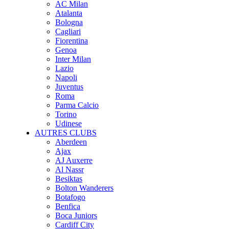
AC Milan
Atalanta
Bologna
Cagliari
Fiorentina
Genoa
Inter Milan
Lazio
Napoli
Juventus
Roma
Parma Calcio
Torino
Udinese
AUTRES CLUBS
Aberdeen
Ajax
AJ Auxerre
Al Nassr
Besiktas
Bolton Wanderers
Botafogo
Benfica
Boca Juniors
Cardiff City