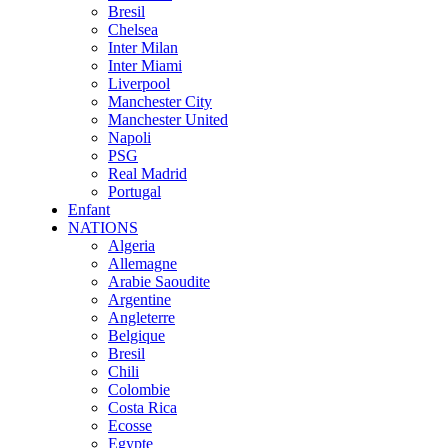
Bresil
Chelsea
Inter Milan
Inter Miami
Liverpool
Manchester City
Manchester United
Napoli
PSG
Real Madrid
Portugal
Enfant
NATIONS
Algeria
Allemagne
Arabie Saoudite
Argentine
Angleterre
Belgique
Bresil
Chili
Colombie
Costa Rica
Ecosse
Egypte