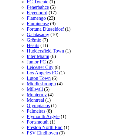
FC Twente
(1)
Fenerbahce
(5)
Feyenoord
(17)
Flamengo
(23)
Fluminense
(9)
Fortuna Düsseldorf
(1)
Galatasaray
(10)
Grêmio
(7)
Hearts
(11)
Huddersfield Town
(1)
Inter Miami
(6)
Junior FC
(2)
Leicester City
(8)
Los Angeles FC
(1)
Luton Town
(6)
Middlesbrough
(4)
Millwall
(5)
Monterrey
(4)
Montreal
(1)
Olympiacos
(1)
Palmeiras
(8)
Plymouth Argyle
(1)
Portsmouth
(1)
Preston North End
(1)
PSV Eindhoven
(9)