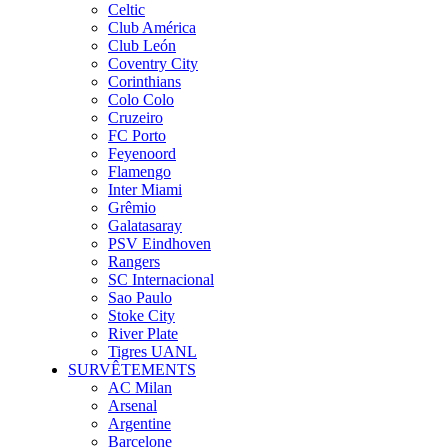
Celtic
Club América
Club León
Coventry City
Corinthians
Colo Colo
Cruzeiro
FC Porto
Feyenoord
Flamengo
Inter Miami
Grêmio
Galatasaray
PSV Eindhoven
Rangers
SC Internacional
Sao Paulo
Stoke City
River Plate
Tigres UANL
SURVÊTEMENTS
AC Milan
Arsenal
Argentine
Barcelone