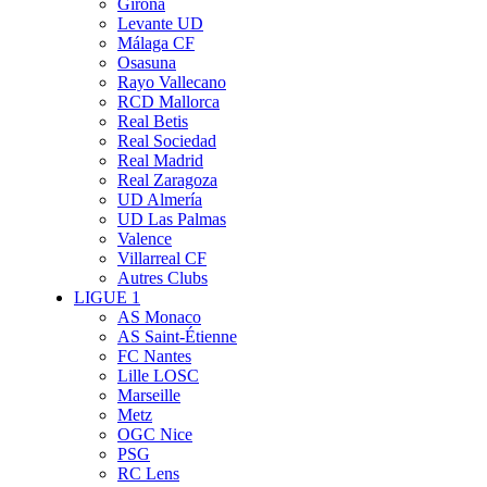
Girona
Levante UD
Málaga CF
Osasuna
Rayo Vallecano
RCD Mallorca
Real Betis
Real Sociedad
Real Madrid
Real Zaragoza
UD Almería
UD Las Palmas
Valence
Villarreal CF
Autres Clubs
LIGUE 1
AS Monaco
AS Saint-Étienne
FC Nantes
Lille LOSC
Marseille
Metz
OGC Nice
PSG
RC Lens