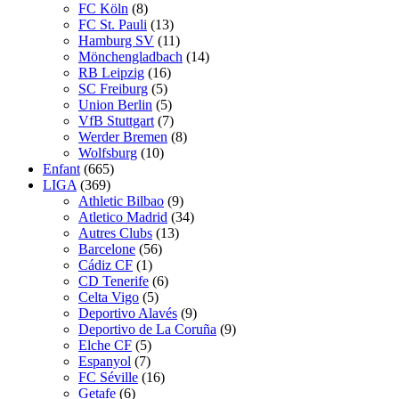
FC Köln
(8)
FC St. Pauli
(13)
Hamburg SV
(11)
Mönchengladbach
(14)
RB Leipzig
(16)
SC Freiburg
(5)
Union Berlin
(5)
VfB Stuttgart
(7)
Werder Bremen
(8)
Wolfsburg
(10)
Enfant
(665)
LIGA
(369)
Athletic Bilbao
(9)
Atletico Madrid
(34)
Autres Clubs
(13)
Barcelone
(56)
Cádiz CF
(1)
CD Tenerife
(6)
Celta Vigo
(5)
Deportivo Alavés
(9)
Deportivo de La Coruña
(9)
Elche CF
(5)
Espanyol
(7)
FC Séville
(16)
Getafe
(6)