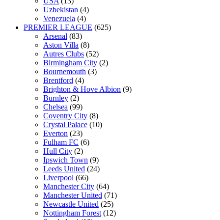
USA
(13)
Uzbekistan
(4)
Venezuela
(4)
PREMIER LEAGUE
(625)
Arsenal
(83)
Aston Villa
(8)
Autres Clubs
(52)
Birmingham City
(2)
Bournemouth
(3)
Brentford
(4)
Brighton & Hove Albion
(9)
Burnley
(2)
Chelsea
(99)
Coventry City
(8)
Crystal Palace
(10)
Everton
(23)
Fulham FC
(6)
Hull City
(2)
Ipswich Town
(9)
Leeds United
(24)
Liverpool
(66)
Manchester City
(64)
Manchester United
(71)
Newcastle United
(25)
Nottingham Forest
(12)