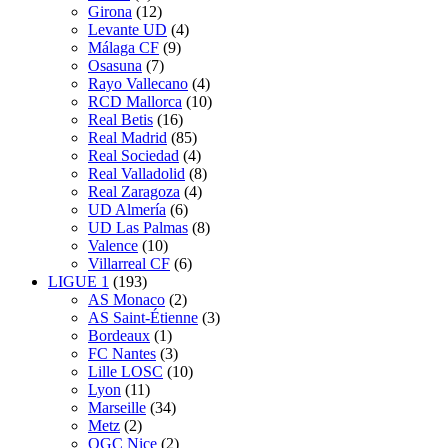
Girona
(12)
Levante UD
(4)
Málaga CF
(9)
Osasuna
(7)
Rayo Vallecano
(4)
RCD Mallorca
(10)
Real Betis
(16)
Real Madrid
(85)
Real Sociedad
(4)
Real Valladolid
(8)
Real Zaragoza
(4)
UD Almería
(6)
UD Las Palmas
(8)
Valence
(10)
Villarreal CF
(6)
LIGUE 1
(193)
AS Monaco
(2)
AS Saint-Étienne
(3)
Bordeaux
(1)
FC Nantes
(3)
Lille LOSC
(10)
Lyon
(11)
Marseille
(34)
Metz
(2)
OGC Nice
(2)