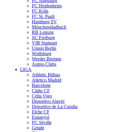
FC Augsburg
FC Heidenheim
FC Köln
FC St. Pauli
Hamburg SV
Mönchengladbach
RB Leipzig
SC Freiburg
VfB Stuttgart
Union Berlin
Wolfsburg
Werder Bremen
Autres Clubs
LIGA
Athletic Bilbao
Atletico Madrid
Barcelone
Cádiz CF
Celta Vigo
Deportivo Alavés
Deportivo de La Coruña
Elche CF
Espanyol
FC Séville
Getafe