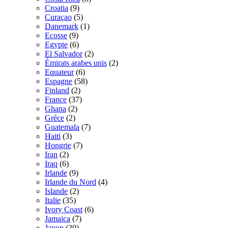
Croatia
(9)
Curaçao
(5)
Danemark
(1)
Ecosse
(9)
Egypte
(6)
El Salvador
(2)
Émirats arabes unis
(2)
Equateur
(6)
Espagne
(58)
Finland
(2)
France
(37)
Ghana
(2)
Gréce
(2)
Guatemala
(7)
Haiti
(3)
Hongrie
(7)
Iran
(2)
Iraq
(6)
Irlande
(9)
Irlande du Nord
(4)
Islande
(2)
Italie
(35)
Ivory Coast
(6)
Jamaica
(7)
Japon
(30)