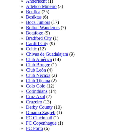
Anderlecht
(1)
Atletico Mineiro
(3)
Benfica
(25)
Besiktas
(6)
Boca Juniors
(17)
Bolton Wanderers
(7)
Botafogo
(9)
Bradford City
(1)
Cardiff City
(9)
Celtic
(12)
Chivas de Guadalajara
(9)
Club América
(14)
Club Brugge
(1)
Club León
(4)
Club Necaxa
(2)
Club Tijuana
(2)
Colo Colo
(12)
Corinthians
(14)
Cruz Azul
(7)
Cruzeiro
(13)
Derby County
(10)
Dinamo Zagreb
(1)
FC Cincinnati
(1)
FC Copenhague
(1)
FC Porto
(6)