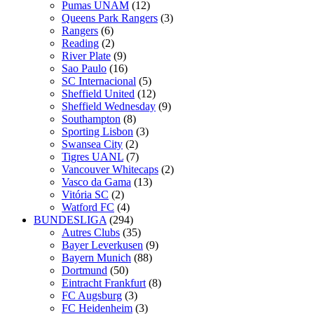
Pumas UNAM
(12)
Queens Park Rangers
(3)
Rangers
(6)
Reading
(2)
River Plate
(9)
Sao Paulo
(16)
SC Internacional
(5)
Sheffield United
(12)
Sheffield Wednesday
(9)
Southampton
(8)
Sporting Lisbon
(3)
Swansea City
(2)
Tigres UANL
(7)
Vancouver Whitecaps
(2)
Vasco da Gama
(13)
Vitória SC
(2)
Watford FC
(4)
BUNDESLIGA
(294)
Autres Clubs
(35)
Bayer Leverkusen
(9)
Bayern Munich
(88)
Dortmund
(50)
Eintracht Frankfurt
(8)
FC Augsburg
(3)
FC Heidenheim
(3)