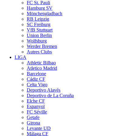
FC St. Pauli
Hamburg SV
Mönchengladbach
RB Leipzig
SC Freiburg
VfB Stuttgart
Union Berlin
Wolfsburg
Werder Bremen
Autres Clubs
LIGA
Athletic Bilbao
Atletico Madrid
Barcelone
Cádiz CF
Celta Vigo
Deportivo Alavés
Deportivo de La Coruña
Elche CF
Espanyol
FC Séville
Getafe
Girona
Levante UD
Málaga CF