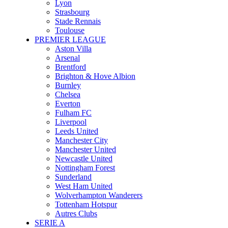
Lyon
Strasbourg
Stade Rennais
Toulouse
PREMIER LEAGUE
Aston Villa
Arsenal
Brentford
Brighton & Hove Albion
Burnley
Chelsea
Everton
Fulham FC
Liverpool
Leeds United
Manchester City
Manchester United
Newcastle United
Nottingham Forest
Sunderland
West Ham United
Wolverhampton Wanderers
Tottenham Hotspur
Autres Clubs
SERIE A