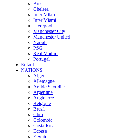
Bresil
Chelsea
Inter Milan
Inter Miami
Liverpool
Manchester City
Manchester United
Napoli
PSG
Real Madrid
Portugal
Enfant
NATIONS
Algeria
Allemagne
Arabie Saoudite
Argentine
Angleterre
Belgique
Bresil
Chili
Colombie
Costa Rica
Ecosse
Egypte