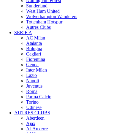
Nottingham Forest
Sunderland
West Ham United
Wolverhampton Wanderers
Tottenham Hotspur
Autres Clubs
SERIE A
AC Milan
Atalanta
Bologna
Cagliari
Fiorentina
Genoa
Inter Milan
Lazio
Napoli
Juventus
Roma
Parma Calcio
Torino
Udinese
AUTRES CLUBS
Aberdeen
Ajax
AJ Auxerre