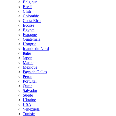
Belgique
Bresil
Chili
Colombie
Costa Rica
Ecosse
Egypte
Espagne
Guatemala
Hongrie
Irlande du Nord
Italie
Japon
Maroc
Mexique
Pays de Galles
Pérou
Portugal
Qatar
Salvador
Suede
Ukraine
USA
Venezuela
Tunisie