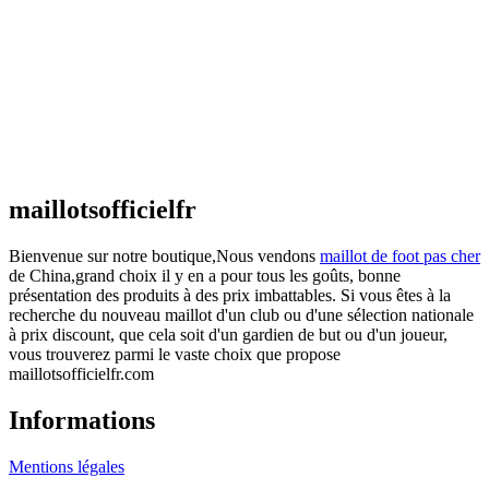
Maillot Espagne Domicile 2026/2027
€
48.00
Le prix initial était : €48.00.
€
25.90
Le prix
actuel est : €25.90.
Maillot France Domicile 2026/2027
€
48.00
Le prix initial était : €48.00.
€
25.90
Le prix
actuel est : €25.90.
maillotsofficielfr
Bienvenue sur notre boutique,Nous vendons
maillot de foot pas cher
de China,grand choix il y en a pour tous les goûts, bonne
présentation des produits à des prix imbattables. Si vous êtes à la
recherche du nouveau maillot d'un club ou d'une sélection nationale
à prix discount, que cela soit d'un gardien de but ou d'un joueur,
vous trouverez parmi le vaste choix que propose
maillotsofficielfr.com
Informations
Mentions légales