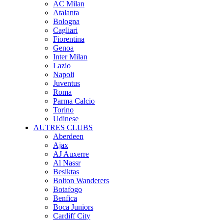
AC Milan
Atalanta
Bologna
Cagliari
Fiorentina
Genoa
Inter Milan
Lazio
Napoli
Juventus
Roma
Parma Calcio
Torino
Udinese
AUTRES CLUBS
Aberdeen
Ajax
AJ Auxerre
Al Nassr
Besiktas
Bolton Wanderers
Botafogo
Benfica
Boca Juniors
Cardiff City