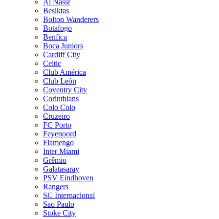
Al Nassr
Besiktas
Bolton Wanderers
Botafogo
Benfica
Boca Juniors
Cardiff City
Celtic
Club América
Club León
Coventry City
Corinthians
Colo Colo
Cruzeiro
FC Porto
Feyenoord
Flamengo
Inter Miami
Grêmio
Galatasaray
PSV Eindhoven
Rangers
SC Internacional
Sao Paulo
Stoke City