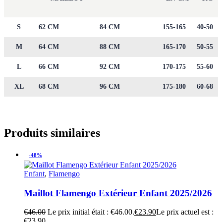
S
62 CM
84 CM
155-165
40-50
M
64 CM
88 CM
165-170
50-55
L
66 CM
92 CM
170-175
55-60
XL
68 CM
96 CM
175-180
60-68
Produits similaires
-48%
Enfant
,
Flamengo
Maillot Flamengo Extérieur Enfant 2025/2026
€
46.00
Le prix initial était : €46.00.
€
23.90
Le prix actuel est :
€23.90.