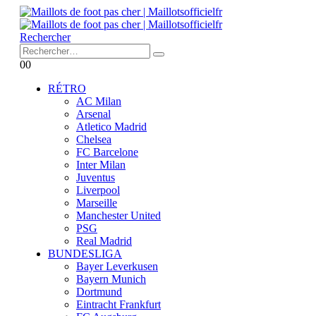
Rechercher
0
0
RÉTRO
AC Milan
Arsenal
Atletico Madrid
Chelsea
FC Barcelone
Inter Milan
Juventus
Liverpool
Marseille
Manchester United
PSG
Real Madrid
BUNDESLIGA
Bayer Leverkusen
Bayern Munich
Dortmund
Eintracht Frankfurt