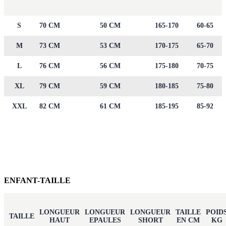
S
70 CM
50 CM
165-170
60-65
M
73 CM
53 CM
170-175
65-70
L
76 CM
56 CM
175-180
70-75
XL
79 CM
59 CM
180-185
75-80
XXL
82 CM
61 CM
185-195
85-92
ENFANT-TAILLE
LONGUEUR
LONGUEUR
LONGUEUR
TAILLE
POID
TAILLE
HAUT
EPAULES
SHORT
EN CM
KG