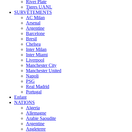
River Plate
Tigres UANL
SURVÊTEMENTS
AC Milan
Arsenal
Argentine
Barcelone
Bresil
Chelsea
Inter Milan
Inter Miami
Liverpool
Manchester City
Manchester United
Napoli
PSG
Real Madrid
Portugal
Enfant
NATIONS
Algeria
Allemagne
Arabie Saoudite
Argentine
Angleterre