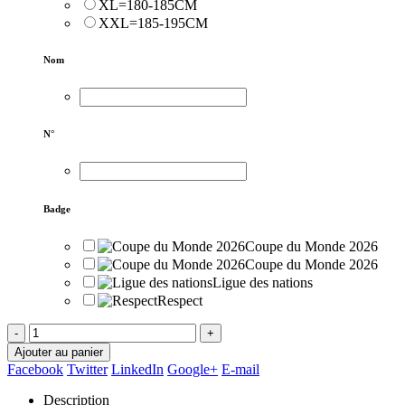
XL=180-185CM
XXL=185-195CM
Nom
N°
Badge
Coupe du Monde 2026
Coupe du Monde 2026
Ligue des nations
Respect
-
+
Ajouter au panier
Facebook
Twitter
LinkedIn
Google+
E-mail
Description