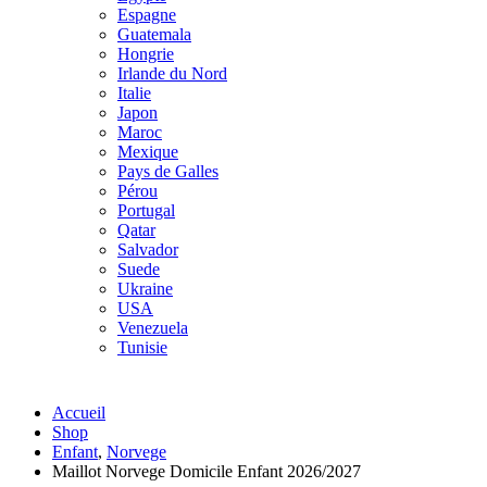
Espagne
Guatemala
Hongrie
Irlande du Nord
Italie
Japon
Maroc
Mexique
Pays de Galles
Pérou
Portugal
Qatar
Salvador
Suede
Ukraine
USA
Venezuela
Tunisie
Accueil
Shop
Enfant
,
Norvege
Maillot Norvege Domicile Enfant 2026/2027