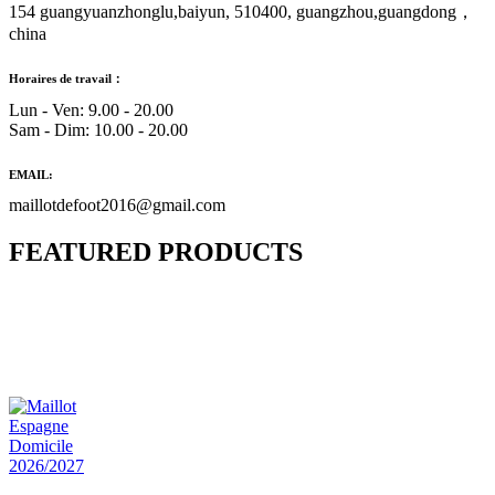
154 guangyuanzhonglu,baiyun, 510400, guangzhou,guangdong，
china
Horaires de travail：
Lun - Ven: 9.00 - 20.00
Sam - Dim: 10.00 - 20.00
EMAIL:
maillotdefoot2016@gmail.com
FEATURED PRODUCTS
Maillot Bresil Domicile 2026/2027
€
48.00
Le prix initial était : €48.00.
€
25.90
Le prix
actuel est : €25.90.