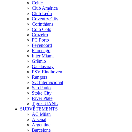
Celtic
Club América
Club León
Coventry City
Corinthians
Colo Colo
Cruzeiro
FC Porto
Feyenoord
Flamengo
Inter Miami
Grêmio
Galatasaray
PSV Eindhoven
Rangers
SC Internacional
Sao Paulo
Stoke City
River Plate
Tigres UANL
SURVÊTEMENTS
AC Milan
Arsenal
Argentine
Barcelone