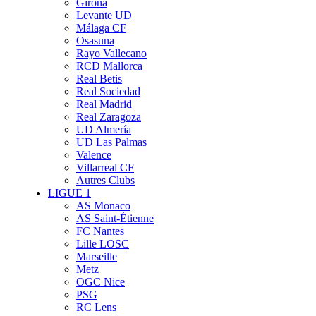
Girona
Levante UD
Málaga CF
Osasuna
Rayo Vallecano
RCD Mallorca
Real Betis
Real Sociedad
Real Madrid
Real Zaragoza
UD Almería
UD Las Palmas
Valence
Villarreal CF
Autres Clubs
LIGUE 1
AS Monaco
AS Saint-Étienne
FC Nantes
Lille LOSC
Marseille
Metz
OGC Nice
PSG
RC Lens