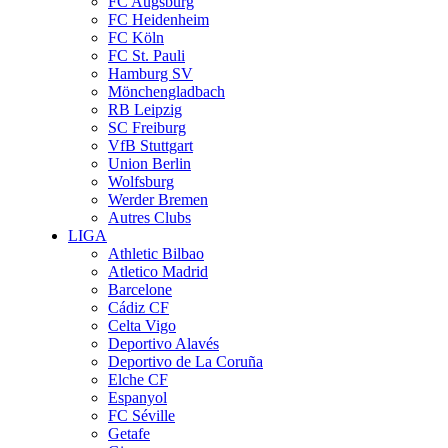
FC Augsburg
FC Heidenheim
FC Köln
FC St. Pauli
Hamburg SV
Mönchengladbach
RB Leipzig
SC Freiburg
VfB Stuttgart
Union Berlin
Wolfsburg
Werder Bremen
Autres Clubs
LIGA
Athletic Bilbao
Atletico Madrid
Barcelone
Cádiz CF
Celta Vigo
Deportivo Alavés
Deportivo de La Coruña
Elche CF
Espanyol
FC Séville
Getafe