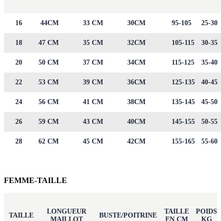
16
44CM
33 CM
30CM
95-105
25-30
18
47 CM
35 CM
32CM
105-115
30-35
20
50 CM
37 CM
34CM
115-125
35-40
22
53 CM
39 CM
36CM
125-135
40-45
24
56 CM
41 CM
38CM
135-145
45-50
26
59 CM
43 CM
40CM
145-155
50-55
28
62 CM
45 CM
42CM
155-165
55-60
FEMME-TAILLE
LONGUEUR
TAILLE
POIDS
TAILLE
BUSTE/POITRINE
MAILLOT
EN CM
KG