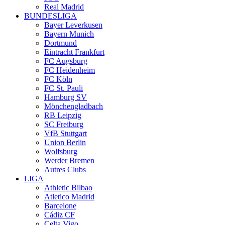
Real Madrid
BUNDESLIGA
Bayer Leverkusen
Bayern Munich
Dortmund
Eintracht Frankfurt
FC Augsburg
FC Heidenheim
FC Köln
FC St. Pauli
Hamburg SV
Mönchengladbach
RB Leipzig
SC Freiburg
VfB Stuttgart
Union Berlin
Wolfsburg
Werder Bremen
Autres Clubs
LIGA
Athletic Bilbao
Atletico Madrid
Barcelone
Cádiz CF
Celta Vigo