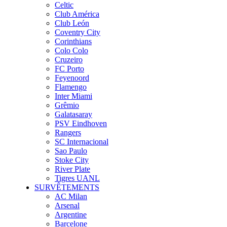
Celtic
Club América
Club León
Coventry City
Corinthians
Colo Colo
Cruzeiro
FC Porto
Feyenoord
Flamengo
Inter Miami
Grêmio
Galatasaray
PSV Eindhoven
Rangers
SC Internacional
Sao Paulo
Stoke City
River Plate
Tigres UANL
SURVÊTEMENTS
AC Milan
Arsenal
Argentine
Barcelone