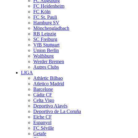
FC Augsburg
FC Heidenheim
FC Köln
FC St. Pauli
Hamburg SV
Mönchengladbach
RB Leipzig
SC Freiburg
VfB Stuttgart
Union Berlin
Wolfsburg
Werder Bremen
Autres Clubs
LIGA
Athletic Bilbao
Atletico Madrid
Barcelone
Cádiz CF
Celta Vigo
Deportivo Alavés
Deportivo de La Coruña
Elche CF
Espanyol
FC Séville
Getafe