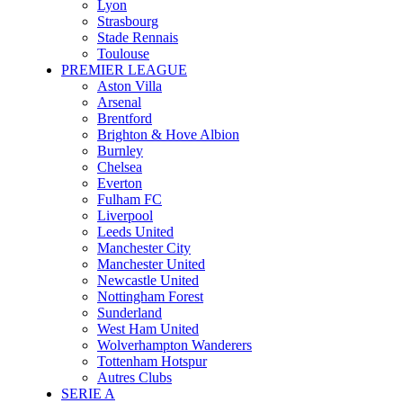
Lyon
Strasbourg
Stade Rennais
Toulouse
PREMIER LEAGUE
Aston Villa
Arsenal
Brentford
Brighton & Hove Albion
Burnley
Chelsea
Everton
Fulham FC
Liverpool
Leeds United
Manchester City
Manchester United
Newcastle United
Nottingham Forest
Sunderland
West Ham United
Wolverhampton Wanderers
Tottenham Hotspur
Autres Clubs
SERIE A