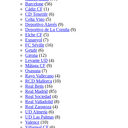
Barcelone
(56)
Cádiz CF
(1)
CD Tenerife
(6)
Celta Vigo
(5)
Deportivo Alavés
(9)
Deportivo de La Coruña
(9)
Elche CF
(5)
Espanyol
(7)
FC Séville
(16)
Getafe
(6)
Girona
(12)
Levante UD
(4)
Málaga CF
(9)
Osasuna
(7)
Rayo Vallecano
(4)
RCD Mallorca
(10)
Real Betis
(16)
Real Madrid
(85)
Real Sociedad
(4)
Real Valladolid
(8)
Real Zaragoza
(4)
UD Almería
(6)
UD Las Palmas
(8)
Valence
(10)
Villarreal CF
(6)