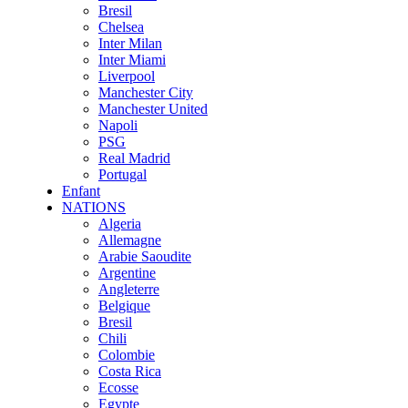
Bresil
Chelsea
Inter Milan
Inter Miami
Liverpool
Manchester City
Manchester United
Napoli
PSG
Real Madrid
Portugal
Enfant
NATIONS
Algeria
Allemagne
Arabie Saoudite
Argentine
Angleterre
Belgique
Bresil
Chili
Colombie
Costa Rica
Ecosse
Egypte