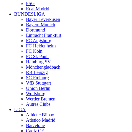
PSG
Real Madrid
BUNDESLIGA
Bayer Leverkusen
Bayern Munich
Dortmund
Eintracht Frankfurt
FC Augsburg
FC Heidenheim
FC Köln
FC St. Pauli
Hamburg SV
Mönchengladbach
RB Leipzig
SC Freiburg
VfB Stuttgart
Union Berlin
Wolfsburg
Werder Bremen
Autres Clubs
LIGA
Athletic Bilbao
Atletico Madrid
Barcelone
Cádiz CF