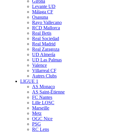
Girona
Levante UD
Málaga CF
Osasuna
Rayo Vallecano
RCD Mallorca
Real Betis
Real Sociedad
Real Madrid
Real Zaragoza
UD Almería
UD Las Palmas
Valence
Villarreal CF
Autres Clubs
LIGUE 1
AS Monaco
AS Saint-Étienne
FC Nantes
Lille LOSC
Marseille
Metz
OGC Nice
PSG
RC Lens