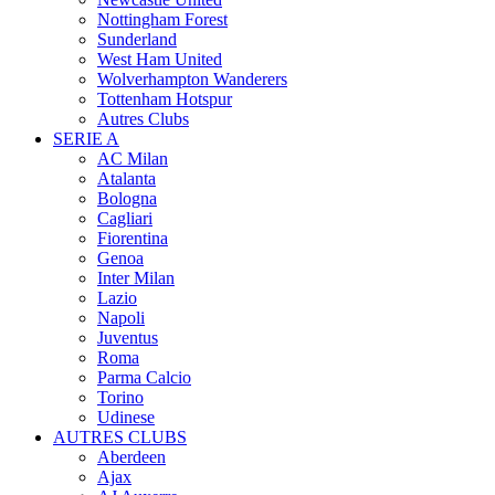
Nottingham Forest
Sunderland
West Ham United
Wolverhampton Wanderers
Tottenham Hotspur
Autres Clubs
SERIE A
AC Milan
Atalanta
Bologna
Cagliari
Fiorentina
Genoa
Inter Milan
Lazio
Napoli
Juventus
Roma
Parma Calcio
Torino
Udinese
AUTRES CLUBS
Aberdeen
Ajax