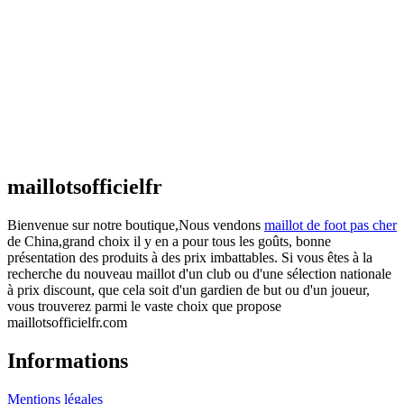
Maillot Espagne Domicile 2026/2027
€
48.00
Le prix initial était : €48.00.
€
25.90
Le prix
actuel est : €25.90.
Maillot France Domicile 2026/2027
€
48.00
Le prix initial était : €48.00.
€
25.90
Le prix
actuel est : €25.90.
maillotsofficielfr
Bienvenue sur notre boutique,Nous vendons
maillot de foot pas cher
de China,grand choix il y en a pour tous les goûts, bonne
présentation des produits à des prix imbattables. Si vous êtes à la
recherche du nouveau maillot d'un club ou d'une sélection nationale
à prix discount, que cela soit d'un gardien de but ou d'un joueur,
vous trouverez parmi le vaste choix que propose
maillotsofficielfr.com
Informations
Mentions légales