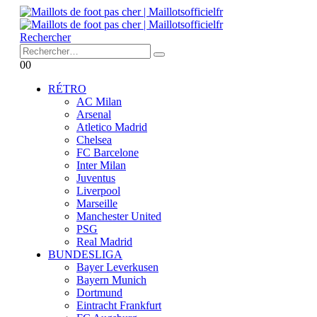
Rechercher
0
0
RÉTRO
AC Milan
Arsenal
Atletico Madrid
Chelsea
FC Barcelone
Inter Milan
Juventus
Liverpool
Marseille
Manchester United
PSG
Real Madrid
BUNDESLIGA
Bayer Leverkusen
Bayern Munich
Dortmund
Eintracht Frankfurt