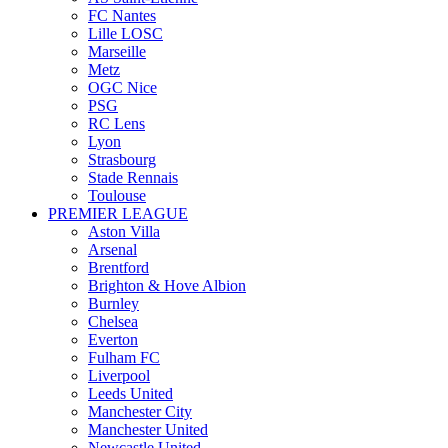
FC Nantes
Lille LOSC
Marseille
Metz
OGC Nice
PSG
RC Lens
Lyon
Strasbourg
Stade Rennais
Toulouse
PREMIER LEAGUE
Aston Villa
Arsenal
Brentford
Brighton & Hove Albion
Burnley
Chelsea
Everton
Fulham FC
Liverpool
Leeds United
Manchester City
Manchester United
Newcastle United