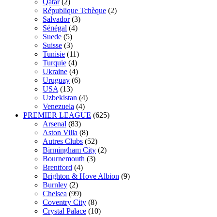
Qatar
(2)
République Tchèque
(2)
Salvador
(3)
Sénégal
(4)
Suede
(5)
Suisse
(3)
Tunisie
(11)
Turquie
(4)
Ukraine
(4)
Uruguay
(6)
USA
(13)
Uzbekistan
(4)
Venezuela
(4)
PREMIER LEAGUE
(625)
Arsenal
(83)
Aston Villa
(8)
Autres Clubs
(52)
Birmingham City
(2)
Bournemouth
(3)
Brentford
(4)
Brighton & Hove Albion
(9)
Burnley
(2)
Chelsea
(99)
Coventry City
(8)
Crystal Palace
(10)