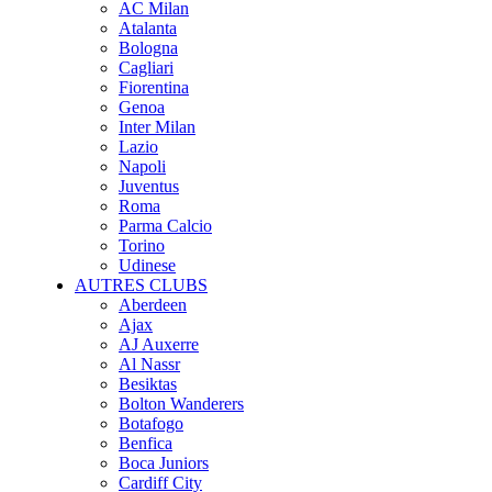
AC Milan
Atalanta
Bologna
Cagliari
Fiorentina
Genoa
Inter Milan
Lazio
Napoli
Juventus
Roma
Parma Calcio
Torino
Udinese
AUTRES CLUBS
Aberdeen
Ajax
AJ Auxerre
Al Nassr
Besiktas
Bolton Wanderers
Botafogo
Benfica
Boca Juniors
Cardiff City