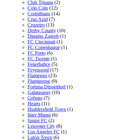
Club Tijuana
(2)
Colo Colo
(12)
Corinthians
(14)
Cruz Azul
(7)
Cruzeiro
(13)
Derby County
(10)
Dinamo Zagreb
(1)
FC Cincinnati
(1)
FC Copenhague
(1)
FC Porto
(6)
FC Twente
(1)
Fenerbahce
(5)
Feyenoord
(17)
Flamengo
(23)
Fluminense
(9)
Fortuna Düsseldorf
(1)
Galatasaray
(10)
Grêmio
(7)
Hearts
(11)
Huddersfield Town
(1)
Inter Miami
(6)
Junior FC
(2)
Leicester City
(8)
Los Angeles FC
(1)
Luton Town
(6)