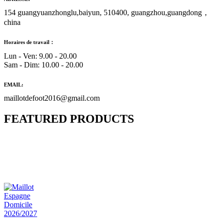
154 guangyuanzhonglu,baiyun, 510400, guangzhou,guangdong，
china
Horaires de travail：
Lun - Ven: 9.00 - 20.00
Sam - Dim: 10.00 - 20.00
EMAIL:
maillotdefoot2016@gmail.com
FEATURED PRODUCTS
Maillot Bresil Domicile 2026/2027
€
48.00
Le prix initial était : €48.00.
€
25.90
Le prix
actuel est : €25.90.