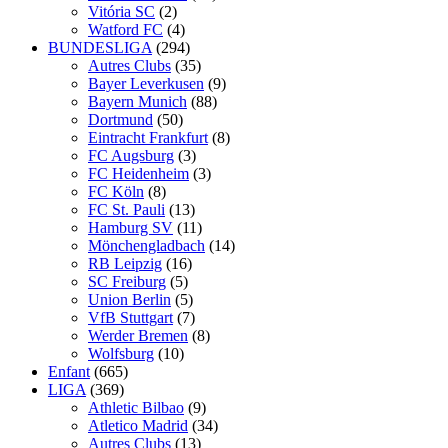
Vitória SC
(2)
Watford FC
(4)
BUNDESLIGA
(294)
Autres Clubs
(35)
Bayer Leverkusen
(9)
Bayern Munich
(88)
Dortmund
(50)
Eintracht Frankfurt
(8)
FC Augsburg
(3)
FC Heidenheim
(3)
FC Köln
(8)
FC St. Pauli
(13)
Hamburg SV
(11)
Mönchengladbach
(14)
RB Leipzig
(16)
SC Freiburg
(5)
Union Berlin
(5)
VfB Stuttgart
(7)
Werder Bremen
(8)
Wolfsburg
(10)
Enfant
(665)
LIGA
(369)
Athletic Bilbao
(9)
Atletico Madrid
(34)
Autres Clubs
(13)