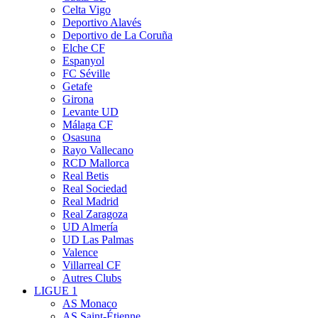
Celta Vigo
Deportivo Alavés
Deportivo de La Coruña
Elche CF
Espanyol
FC Séville
Getafe
Girona
Levante UD
Málaga CF
Osasuna
Rayo Vallecano
RCD Mallorca
Real Betis
Real Sociedad
Real Madrid
Real Zaragoza
UD Almería
UD Las Palmas
Valence
Villarreal CF
Autres Clubs
LIGUE 1
AS Monaco
AS Saint-Étienne