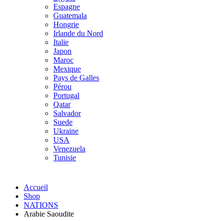
Espagne
Guatemala
Hongrie
Irlande du Nord
Italie
Japon
Maroc
Mexique
Pays de Galles
Pérou
Portugal
Qatar
Salvador
Suede
Ukraine
USA
Venezuela
Tunisie
Accueil
Shop
NATIONS
Arabie Saoudite