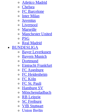
Atletico Madrid
Chelsea
FC Barcelone
Inter Milan
Juventus
Liverpool
Marseille
Manchester United
PSG
Real Madrid
BUNDESLIGA
Bayer Leverkusen
Bayern Munich
Dortmund
Eintracht Frankfurt
FC Augsburg
FC Heidenheim
FC Köln
FC St. Pauli
Hamburg SV
Mönchengladbach
RB Leipzig
SC Freiburg
VfB Stuttgart
Union Berlin