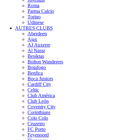
Roma
Parma Calcio
Torino
Udinese
AUTRES CLUBS
Aberdeen
Ajax
AJ Auxerre
Al Nassr
Besiktas
Bolton Wanderers
Botafogo
Benfica
Boca Juniors
Cardiff City
Celtic
Club América
Club León
Coventry City
Corinthians
Colo Colo
Cruzeiro
FC Porto
Feyenoord