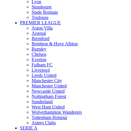
Lyon
Strasbourg
Stade Rennais
Toulouse
PREMIER LEAGUE
Aston Villa
Arsenal
Brentford
Brighton & Hove Albion
Burnley
Chelsea
Everton
Fulham FC
Liverpool
Leeds United
Manchester City
Manchester United
Newcastle United
Nottingham Forest
Sunderland
West Ham United
Wolverhampton Wanderers
Tottenham Hotspur
Autres Clubs
SERIE A