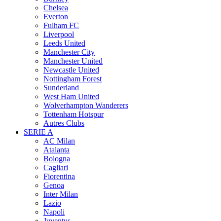
Chelsea
Everton
Fulham FC
Liverpool
Leeds United
Manchester City
Manchester United
Newcastle United
Nottingham Forest
Sunderland
West Ham United
Wolverhampton Wanderers
Tottenham Hotspur
Autres Clubs
SERIE A
AC Milan
Atalanta
Bologna
Cagliari
Fiorentina
Genoa
Inter Milan
Lazio
Napoli
Juventus