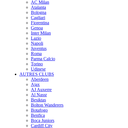
AC Milan
Atalanta
Bologna
Cagliari
Fiorentina
Genoa
Inter Milan
Lazio
Napoli
Juventus
Roma
Parma Calcio
Torino
Udinese
AUTRES CLUBS
Aberdeen
Ajax
AJ Auxerre
Al Nassr
Besiktas
Bolton Wanderers
Botafogo
Benfica
Boca Juniors
Cardiff City