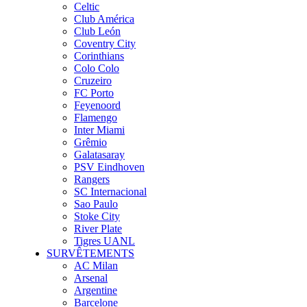
Celtic
Club América
Club León
Coventry City
Corinthians
Colo Colo
Cruzeiro
FC Porto
Feyenoord
Flamengo
Inter Miami
Grêmio
Galatasaray
PSV Eindhoven
Rangers
SC Internacional
Sao Paulo
Stoke City
River Plate
Tigres UANL
SURVÊTEMENTS
AC Milan
Arsenal
Argentine
Barcelone