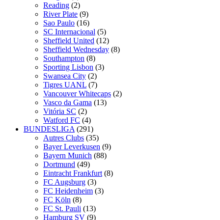
Reading
(2)
River Plate
(9)
Sao Paulo
(16)
SC Internacional
(5)
Sheffield United
(12)
Sheffield Wednesday
(8)
Southampton
(8)
Sporting Lisbon
(3)
Swansea City
(2)
Tigres UANL
(7)
Vancouver Whitecaps
(2)
Vasco da Gama
(13)
Vitória SC
(2)
Watford FC
(4)
BUNDESLIGA
(291)
Autres Clubs
(35)
Bayer Leverkusen
(9)
Bayern Munich
(88)
Dortmund
(49)
Eintracht Frankfurt
(8)
FC Augsburg
(3)
FC Heidenheim
(3)
FC Köln
(8)
FC St. Pauli
(13)
Hamburg SV
(9)