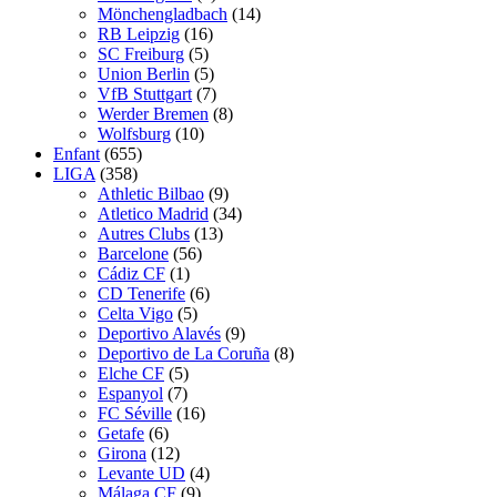
Mönchengladbach
(14)
RB Leipzig
(16)
SC Freiburg
(5)
Union Berlin
(5)
VfB Stuttgart
(7)
Werder Bremen
(8)
Wolfsburg
(10)
Enfant
(655)
LIGA
(358)
Athletic Bilbao
(9)
Atletico Madrid
(34)
Autres Clubs
(13)
Barcelone
(56)
Cádiz CF
(1)
CD Tenerife
(6)
Celta Vigo
(5)
Deportivo Alavés
(9)
Deportivo de La Coruña
(8)
Elche CF
(5)
Espanyol
(7)
FC Séville
(16)
Getafe
(6)
Girona
(12)
Levante UD
(4)
Málaga CF
(9)