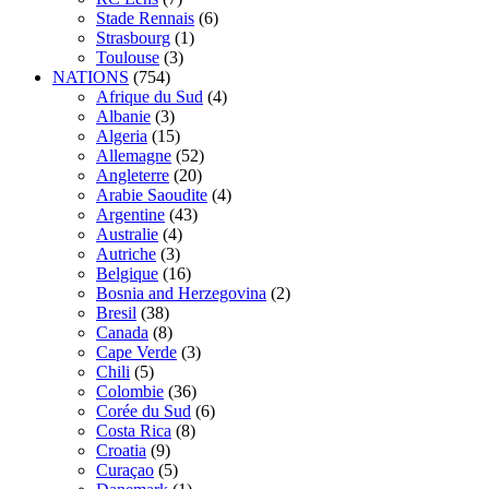
Stade Rennais
(6)
Strasbourg
(1)
Toulouse
(3)
NATIONS
(754)
Afrique du Sud
(4)
Albanie
(3)
Algeria
(15)
Allemagne
(52)
Angleterre
(20)
Arabie Saoudite
(4)
Argentine
(43)
Australie
(4)
Autriche
(3)
Belgique
(16)
Bosnia and Herzegovina
(2)
Bresil
(38)
Canada
(8)
Cape Verde
(3)
Chili
(5)
Colombie
(36)
Corée du Sud
(6)
Costa Rica
(8)
Croatia
(9)
Curaçao
(5)