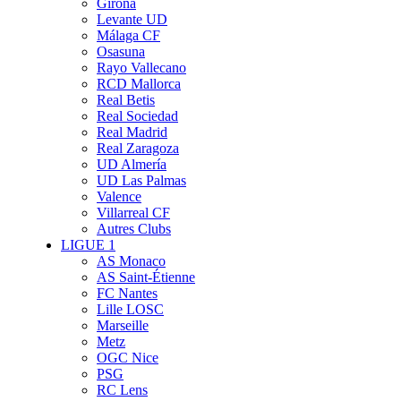
Girona
Levante UD
Málaga CF
Osasuna
Rayo Vallecano
RCD Mallorca
Real Betis
Real Sociedad
Real Madrid
Real Zaragoza
UD Almería
UD Las Palmas
Valence
Villarreal CF
Autres Clubs
LIGUE 1
AS Monaco
AS Saint-Étienne
FC Nantes
Lille LOSC
Marseille
Metz
OGC Nice
PSG
RC Lens