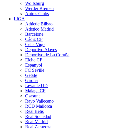
Wolfsburg
Werder Bremen
Autres Clubs
LIGA
Athletic Bilbao
Atletico Madrid
Barcelone
Cádiz CF
Celta Vigo
Deportivo Alavés
Deportivo de La Coruña
Elche CF
Espanyol
FC Séville
Getafe
Girona
Levante UD
Málaga CF
Osasuna
Rayo Vallecano
RCD Mallorca
Real Betis
Real Sociedad
Real Madrid
Real Zaragoza