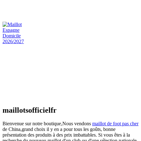
Maillot Bresil Domicile 2026/2027
€
48.00
Le prix initial était : €48.00.
€
25.90
Le prix
actuel est : €25.90.
Maillot Espagne Domicile 2026/2027
€
48.00
Le prix initial était : €48.00.
€
25.90
Le prix
actuel est : €25.90.
Maillot France Domicile 2026/2027
€
48.00
Le prix initial était : €48.00.
€
25.90
Le prix
actuel est : €25.90.
maillotsofficielfr
Bienvenue sur notre boutique,Nous vendons
maillot de foot pas cher
de China,grand choix il y en a pour tous les goûts, bonne
présentation des produits à des prix imbattables. Si vous êtes à la
recherche du nouveau maillot d'un club ou d'une sélection nationale