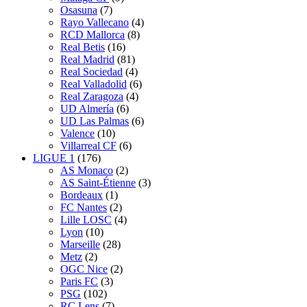
Osasuna
(7)
Rayo Vallecano
(4)
RCD Mallorca
(8)
Real Betis
(16)
Real Madrid
(81)
Real Sociedad
(4)
Real Valladolid
(6)
Real Zaragoza
(4)
UD Almería
(6)
UD Las Palmas
(6)
Valence
(10)
Villarreal CF
(6)
LIGUE 1
(176)
AS Monaco
(2)
AS Saint-Étienne
(3)
Bordeaux
(1)
FC Nantes
(2)
Lille LOSC
(4)
Lyon
(10)
Marseille
(28)
Metz
(2)
OGC Nice
(2)
Paris FC
(3)
PSG
(102)
RC Lens
(7)