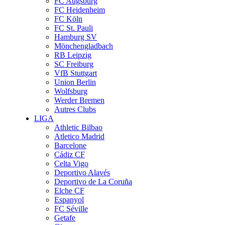
FC Augsburg
FC Heidenheim
FC Köln
FC St. Pauli
Hamburg SV
Mönchengladbach
RB Leipzig
SC Freiburg
VfB Stuttgart
Union Berlin
Wolfsburg
Werder Bremen
Autres Clubs
LIGA
Athletic Bilbao
Atletico Madrid
Barcelone
Cádiz CF
Celta Vigo
Deportivo Alavés
Deportivo de La Coruña
Elche CF
Espanyol
FC Séville
Getafe