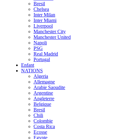
Bresil
Chelsea
Inter Milan
Inter Miami
Liverpool
Manchester City
Manchester United
Napoli
PSG
Real Madrid
Portugal
Enfant
NATIONS
Algeria
Allemagne
Arabie Saoudite
Argentine
Angleterre
Belgique
Bresil
Chili
Colombie
Costa Rica
Ecosse
Egypte