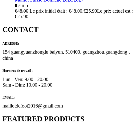
0
sur 5
€
48.00
Le prix initial était : €48.00.
€
25.90
Le prix actuel est :
€25.90.
CONTACT
ADRESSE:
154 guangyuanzhonglu,baiyun, 510400, guangzhou,guangdong，
china
Horaires de travail：
Lun - Ven: 9.00 - 20.00
Sam - Dim: 10.00 - 20.00
EMAIL:
maillotdefoot2016@gmail.com
FEATURED PRODUCTS