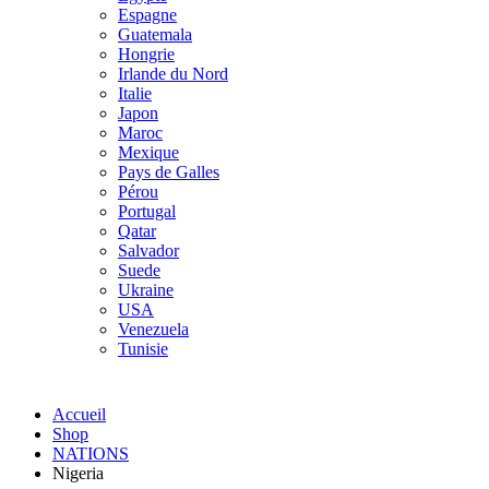
Espagne
Guatemala
Hongrie
Irlande du Nord
Italie
Japon
Maroc
Mexique
Pays de Galles
Pérou
Portugal
Qatar
Salvador
Suede
Ukraine
USA
Venezuela
Tunisie
Accueil
Shop
NATIONS
Nigeria