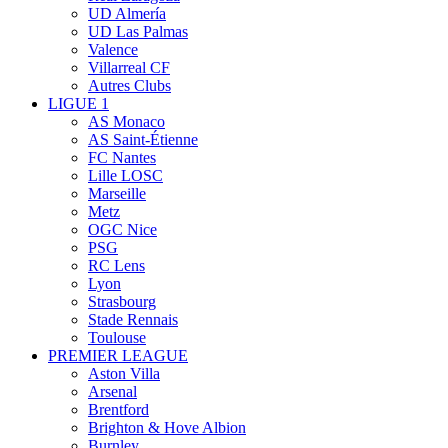
UD Almería
UD Las Palmas
Valence
Villarreal CF
Autres Clubs
LIGUE 1
AS Monaco
AS Saint-Étienne
FC Nantes
Lille LOSC
Marseille
Metz
OGC Nice
PSG
RC Lens
Lyon
Strasbourg
Stade Rennais
Toulouse
PREMIER LEAGUE
Aston Villa
Arsenal
Brentford
Brighton & Hove Albion
Burnley