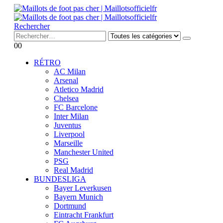
Rechercher
0
0
RÉTRO
AC Milan
Arsenal
Atletico Madrid
Chelsea
FC Barcelone
Inter Milan
Juventus
Liverpool
Marseille
Manchester United
PSG
Real Madrid
BUNDESLIGA
Bayer Leverkusen
Bayern Munich
Dortmund
Eintracht Frankfurt