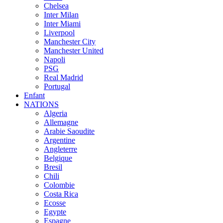
Chelsea
Inter Milan
Inter Miami
Liverpool
Manchester City
Manchester United
Napoli
PSG
Real Madrid
Portugal
Enfant
NATIONS
Algeria
Allemagne
Arabie Saoudite
Argentine
Angleterre
Belgique
Bresil
Chili
Colombie
Costa Rica
Ecosse
Egypte
Espagne