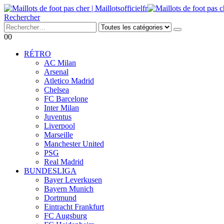
Rechercher
0
0
RÉTRO
AC Milan
Arsenal
Atletico Madrid
Chelsea
FC Barcelone
Inter Milan
Juventus
Liverpool
Marseille
Manchester United
PSG
Real Madrid
BUNDESLIGA
Bayer Leverkusen
Bayern Munich
Dortmund
Eintracht Frankfurt
FC Augsburg