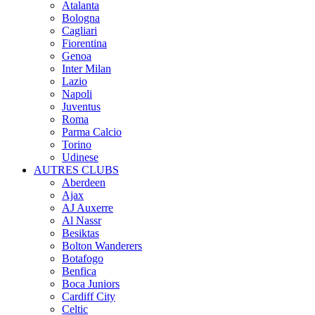
Atalanta
Bologna
Cagliari
Fiorentina
Genoa
Inter Milan
Lazio
Napoli
Juventus
Roma
Parma Calcio
Torino
Udinese
AUTRES CLUBS
Aberdeen
Ajax
AJ Auxerre
Al Nassr
Besiktas
Bolton Wanderers
Botafogo
Benfica
Boca Juniors
Cardiff City
Celtic