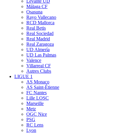
Levante UD
Málaga CF
Osasuna
Rayo Vallecano
RCD Mallorca
Real Betis
Real Sociedad
Real Madrid
Real Zaragoza
UD Almería
UD Las Palmas
Valence
Villarreal CF
Autres Clubs
LIGUE 1
AS Monaco
AS Saint-Étienne
FC Nantes
Lille LOSC
Marseille
Metz
OGC Nice
PSG
RC Lens
Lyon