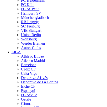
FC Heidenheim
FC Köln
FC St. Pauli
Hamburg SV
Mönchengladbach
RB Leipzig
SC Freiburg
VfB Stuttgart
Union Berlin
Wolfsburg
Werder Bremen
Autres Clubs
LIGA
Athletic Bilbao
Atletico Madrid
Barcelone
Cádiz CF
Celta Vigo
Deportivo Alavés
Deportivo de La Coruña
Elche CF
Espanyol
FC Séville
Getafe
Girona