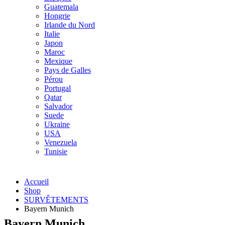
Guatemala
Hongrie
Irlande du Nord
Italie
Japon
Maroc
Mexique
Pays de Galles
Pérou
Portugal
Qatar
Salvador
Suede
Ukraine
USA
Venezuela
Tunisie
Accueil
Shop
SURVÊTEMENTS
Bayern Munich
Bayern Munich