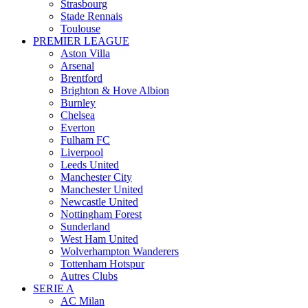
Strasbourg
Stade Rennais
Toulouse
PREMIER LEAGUE
Aston Villa
Arsenal
Brentford
Brighton & Hove Albion
Burnley
Chelsea
Everton
Fulham FC
Liverpool
Leeds United
Manchester City
Manchester United
Newcastle United
Nottingham Forest
Sunderland
West Ham United
Wolverhampton Wanderers
Tottenham Hotspur
Autres Clubs
SERIE A
AC Milan