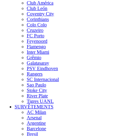
Club América
Club León
Coventry City
Corinthians
Colo Colo
Cruzeiro
FC Porto
Feyenoord
Flamengo
Inter Miami
Grêmio
Galatasaray
PSV Eindhoven
Rangers
SC Internacional
Sao Paulo
Stoke City
River Plate
Tigres UANL
SURVÊTEMENTS
AC Milan
Arsenal
Argentine
Barcelone
Bresil