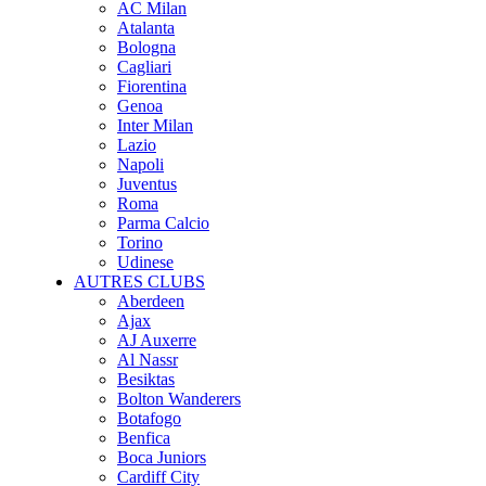
AC Milan
Atalanta
Bologna
Cagliari
Fiorentina
Genoa
Inter Milan
Lazio
Napoli
Juventus
Roma
Parma Calcio
Torino
Udinese
AUTRES CLUBS
Aberdeen
Ajax
AJ Auxerre
Al Nassr
Besiktas
Bolton Wanderers
Botafogo
Benfica
Boca Juniors
Cardiff City