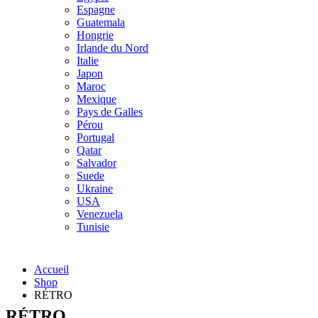
Espagne
Guatemala
Hongrie
Irlande du Nord
Italie
Japon
Maroc
Mexique
Pays de Galles
Pérou
Portugal
Qatar
Salvador
Suede
Ukraine
USA
Venezuela
Tunisie
Accueil
Shop
RÉTRO
RÉTRO