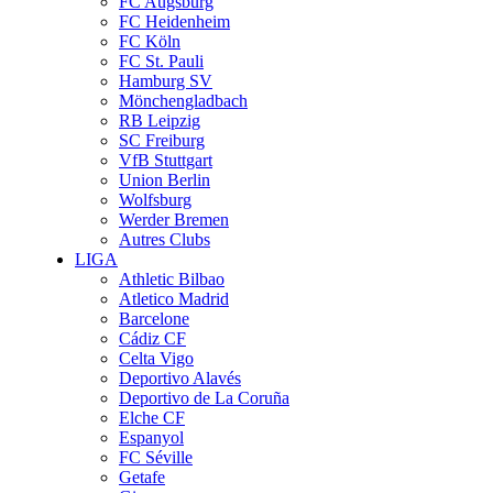
FC Augsburg
FC Heidenheim
FC Köln
FC St. Pauli
Hamburg SV
Mönchengladbach
RB Leipzig
SC Freiburg
VfB Stuttgart
Union Berlin
Wolfsburg
Werder Bremen
Autres Clubs
LIGA
Athletic Bilbao
Atletico Madrid
Barcelone
Cádiz CF
Celta Vigo
Deportivo Alavés
Deportivo de La Coruña
Elche CF
Espanyol
FC Séville
Getafe