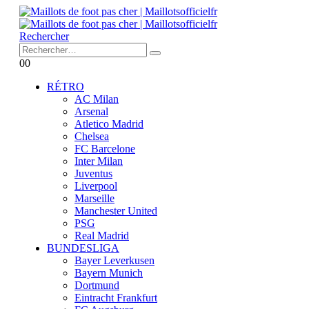
Rechercher
0
0
RÉTRO
AC Milan
Arsenal
Atletico Madrid
Chelsea
FC Barcelone
Inter Milan
Juventus
Liverpool
Marseille
Manchester United
PSG
Real Madrid
BUNDESLIGA
Bayer Leverkusen
Bayern Munich
Dortmund
Eintracht Frankfurt