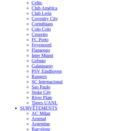
Celtic
Club América
Club León
Coventry City
Corinthians
Colo Colo
Cruzeiro
FC Porto
Feyenoord
Flamengo
Inter Miami
Grêmio
Galatasaray
PSV Eindhoven
Rangers
SC Internacional
Sao Paulo
Stoke City
River Plate
Tigres UANL
SURVÊTEMENTS
AC Milan
Arsenal
Argentine
Barcelone