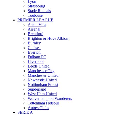
Lyon
Strasbourg
Stade Rennais
Toulouse
PREMIER LEAGUE
Aston Villa
Arsenal
Brentford
Brighton & Hove Albion
Burnley
Chelsea
Everton
Fulham FC
Liverpool
Leeds United
Manchester City
Manchester United
Newcastle United
Nottingham Forest
Sunderland
West Ham United
Wolverhampton Wanderers
Tottenham Hotspur
Autres Clubs
SERIE A