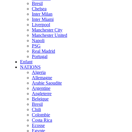
Bresil
Chelsea
Inter Milan
Inter Miami
Liverpool
Manchester City
Manchester United
Napoli
PSG
Real Madrid
Portugal
Enfant
NATIONS
Algeria
Allemagne
Arabie Saoudite
Argentine
Angleterre
Belgique
Bresil
Chili
Colombie
Costa Rica
Ecosse
Egypte