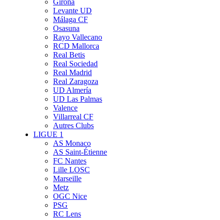
Girona
Levante UD
Málaga CF
Osasuna
Rayo Vallecano
RCD Mallorca
Real Betis
Real Sociedad
Real Madrid
Real Zaragoza
UD Almería
UD Las Palmas
Valence
Villarreal CF
Autres Clubs
LIGUE 1
AS Monaco
AS Saint-Étienne
FC Nantes
Lille LOSC
Marseille
Metz
OGC Nice
PSG
RC Lens