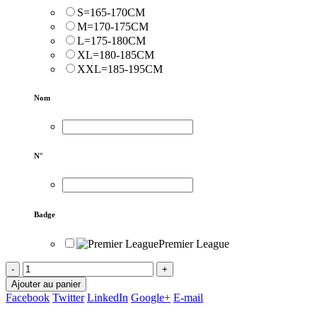
S=165-170CM
M=170-175CM
L=175-180CM
XL=180-185CM
XXL=185-195CM
Nom
N°
Badge
Premier League
-
+
Ajouter au panier
Facebook
Twitter
LinkedIn
Google+
E-mail