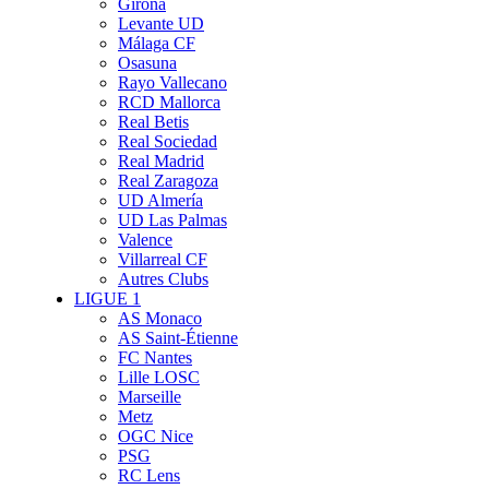
Girona
Levante UD
Málaga CF
Osasuna
Rayo Vallecano
RCD Mallorca
Real Betis
Real Sociedad
Real Madrid
Real Zaragoza
UD Almería
UD Las Palmas
Valence
Villarreal CF
Autres Clubs
LIGUE 1
AS Monaco
AS Saint-Étienne
FC Nantes
Lille LOSC
Marseille
Metz
OGC Nice
PSG
RC Lens