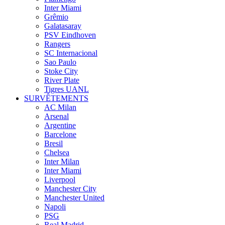
Inter Miami
Grêmio
Galatasaray
PSV Eindhoven
Rangers
SC Internacional
Sao Paulo
Stoke City
River Plate
Tigres UANL
SURVÊTEMENTS
AC Milan
Arsenal
Argentine
Barcelone
Bresil
Chelsea
Inter Milan
Inter Miami
Liverpool
Manchester City
Manchester United
Napoli
PSG
Real Madrid