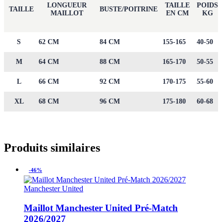
LONGUEUR
TAILLE
POIDS
TAILLE
BUSTE/POITRINE
MAILLOT
EN CM
KG
S
62 CM
84 CM
155-165
40-50
M
64 CM
88 CM
165-170
50-55
L
66 CM
92 CM
170-175
55-60
XL
68 CM
96 CM
175-180
60-68
Produits similaires
-46%
Manchester United
Maillot Manchester United Pré-Match
2026/2027