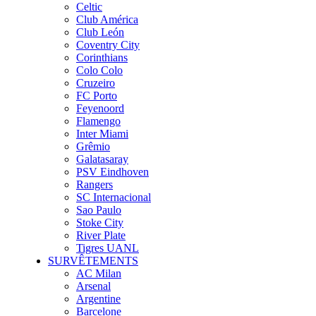
Celtic
Club América
Club León
Coventry City
Corinthians
Colo Colo
Cruzeiro
FC Porto
Feyenoord
Flamengo
Inter Miami
Grêmio
Galatasaray
PSV Eindhoven
Rangers
SC Internacional
Sao Paulo
Stoke City
River Plate
Tigres UANL
SURVÊTEMENTS
AC Milan
Arsenal
Argentine
Barcelone