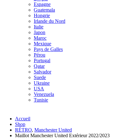
Espagne
Guatemala
Hongrie
Irlande du Nord
Italie
Japon
Maroc
Mexique
Pays de Galles
Pérou
Portugal
Qatar
Salvador
Suede
Ukraine
USA
Venezuela
Tunisie
Accueil
Shop
RÉTRO
,
Manchester United
Maillot Manchester United Extérieur 2022/2023