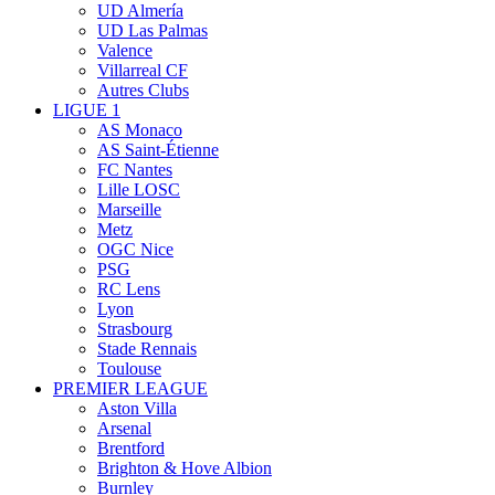
UD Almería
UD Las Palmas
Valence
Villarreal CF
Autres Clubs
LIGUE 1
AS Monaco
AS Saint-Étienne
FC Nantes
Lille LOSC
Marseille
Metz
OGC Nice
PSG
RC Lens
Lyon
Strasbourg
Stade Rennais
Toulouse
PREMIER LEAGUE
Aston Villa
Arsenal
Brentford
Brighton & Hove Albion
Burnley