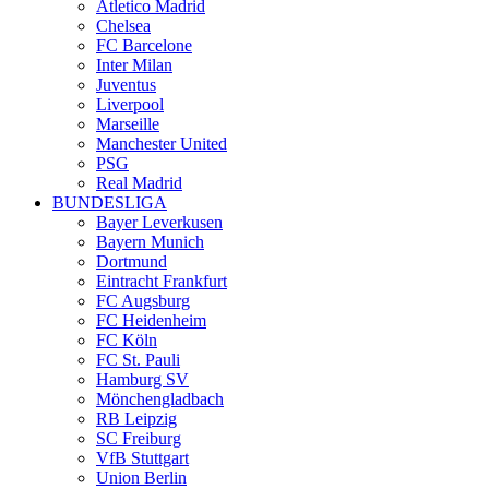
Atletico Madrid
Chelsea
FC Barcelone
Inter Milan
Juventus
Liverpool
Marseille
Manchester United
PSG
Real Madrid
BUNDESLIGA
Bayer Leverkusen
Bayern Munich
Dortmund
Eintracht Frankfurt
FC Augsburg
FC Heidenheim
FC Köln
FC St. Pauli
Hamburg SV
Mönchengladbach
RB Leipzig
SC Freiburg
VfB Stuttgart
Union Berlin