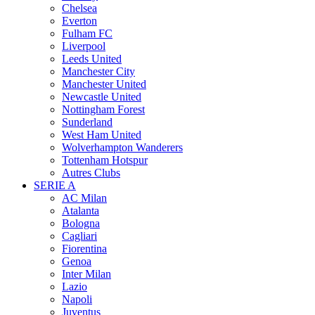
Chelsea
Everton
Fulham FC
Liverpool
Leeds United
Manchester City
Manchester United
Newcastle United
Nottingham Forest
Sunderland
West Ham United
Wolverhampton Wanderers
Tottenham Hotspur
Autres Clubs
SERIE A
AC Milan
Atalanta
Bologna
Cagliari
Fiorentina
Genoa
Inter Milan
Lazio
Napoli
Juventus