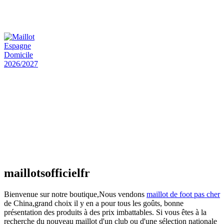
Maillot Bresil Domicile 2026/2027
€
48.00
Le prix initial était : €48.00.
€
25.90
Le prix
actuel est : €25.90.
Maillot Espagne Domicile 2026/2027
€
48.00
Le prix initial était : €48.00.
€
25.90
Le prix
actuel est : €25.90.
Maillot France Domicile 2026/2027
€
48.00
Le prix initial était : €48.00.
€
25.90
Le prix
actuel est : €25.90.
maillotsofficielfr
Bienvenue sur notre boutique,Nous vendons
maillot de foot pas cher
de China,grand choix il y en a pour tous les goûts, bonne
présentation des produits à des prix imbattables. Si vous êtes à la
recherche du nouveau maillot d'un club ou d'une sélection nationale