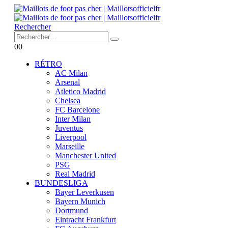
Rechercher
0
0
RÉTRO
AC Milan
Arsenal
Atletico Madrid
Chelsea
FC Barcelone
Inter Milan
Juventus
Liverpool
Marseille
Manchester United
PSG
Real Madrid
BUNDESLIGA
Bayer Leverkusen
Bayern Munich
Dortmund
Eintracht Frankfurt