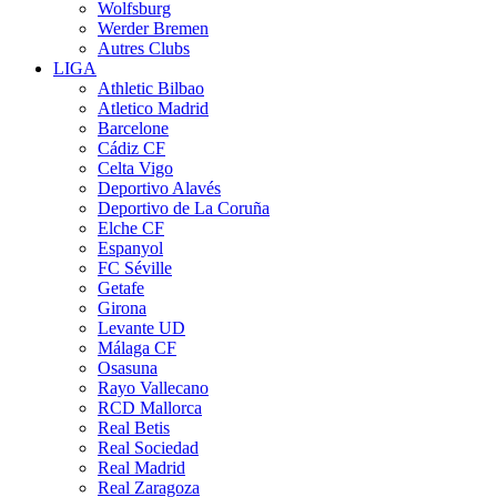
Wolfsburg
Werder Bremen
Autres Clubs
LIGA
Athletic Bilbao
Atletico Madrid
Barcelone
Cádiz CF
Celta Vigo
Deportivo Alavés
Deportivo de La Coruña
Elche CF
Espanyol
FC Séville
Getafe
Girona
Levante UD
Málaga CF
Osasuna
Rayo Vallecano
RCD Mallorca
Real Betis
Real Sociedad
Real Madrid
Real Zaragoza