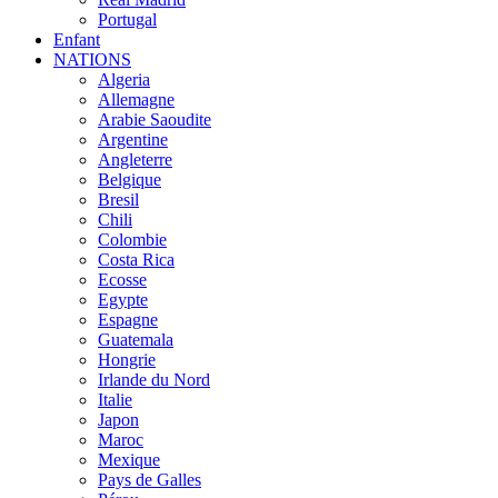
Portugal
Enfant
NATIONS
Algeria
Allemagne
Arabie Saoudite
Argentine
Angleterre
Belgique
Bresil
Chili
Colombie
Costa Rica
Ecosse
Egypte
Espagne
Guatemala
Hongrie
Irlande du Nord
Italie
Japon
Maroc
Mexique
Pays de Galles