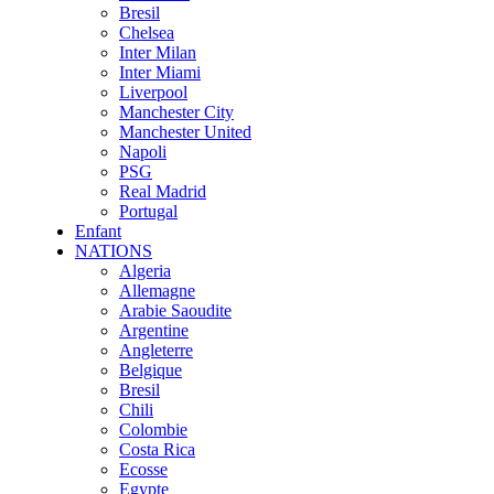
Bresil
Chelsea
Inter Milan
Inter Miami
Liverpool
Manchester City
Manchester United
Napoli
PSG
Real Madrid
Portugal
Enfant
NATIONS
Algeria
Allemagne
Arabie Saoudite
Argentine
Angleterre
Belgique
Bresil
Chili
Colombie
Costa Rica
Ecosse
Egypte