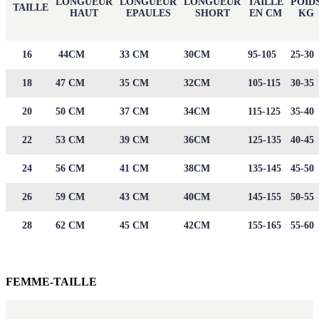
LONGUEUR
LONGUEUR
LONGUEUR
TAILLE
POID
TAILLE
HAUT
EPAULES
SHORT
EN CM
KG
16
44CM
33 CM
30CM
95-105
25-30
18
47 CM
35 CM
32CM
105-115
30-35
20
50 CM
37 CM
34CM
115-125
35-40
22
53 CM
39 CM
36CM
125-135
40-45
24
56 CM
41 CM
38CM
135-145
45-50
26
59 CM
43 CM
40CM
145-155
50-55
28
62 CM
45 CM
42CM
155-165
55-60
FEMME-TAILLE