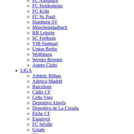
FC Augsburg
FC Heidenheim
FC Köln
FC St. Pauli
Hamburg SV
Mönchengladbach
RB Leipzig
SC Freiburg
VfB Stuttgart
Union Berlin
Wolfsburg
Werder Bremen
Autres Clubs
LIGA
Athletic Bilbao
Atletico Madrid
Barcelone
Cádiz CF
Celta Vigo
Deportivo Alavés
Deportivo de La Coruña
Elche CF
Espanyol
FC Séville
Getafe