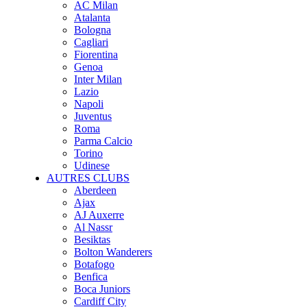
AC Milan
Atalanta
Bologna
Cagliari
Fiorentina
Genoa
Inter Milan
Lazio
Napoli
Juventus
Roma
Parma Calcio
Torino
Udinese
AUTRES CLUBS
Aberdeen
Ajax
AJ Auxerre
Al Nassr
Besiktas
Bolton Wanderers
Botafogo
Benfica
Boca Juniors
Cardiff City