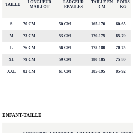
LONGUEUR
LARGEUR
TAILLE EN
POIDS
TAILLE
MAILLOT
EPAULES
CM
KG
S
70 CM
50 CM
165-170
60-65
M
73 CM
53 CM
170-175
65-70
L
76 CM
56 CM
175-180
70-75
XL
79 CM
59 CM
180-185
75-80
XXL
82 CM
61 CM
185-195
85-92
ENFANT-TAILLE