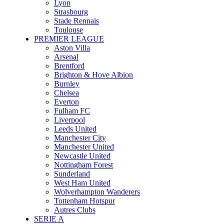
Lyon
Strasbourg
Stade Rennais
Toulouse
PREMIER LEAGUE
Aston Villa
Arsenal
Brentford
Brighton & Hove Albion
Burnley
Chelsea
Everton
Fulham FC
Liverpool
Leeds United
Manchester City
Manchester United
Newcastle United
Nottingham Forest
Sunderland
West Ham United
Wolverhampton Wanderers
Tottenham Hotspur
Autres Clubs
SERIE A