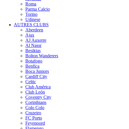
Roma
Parma Calcio
Torino
Udinese
AUTRES CLUBS
Aberdeen
Ajax
AJ Auxerre
Al Nassr
Besiktas
Bolton Wanderers
Botafogo
Benfica
Boca Juniors
Cardiff City
Celtic
Club América
Club León
Coventry City
Corinthians
Colo Colo
Cruzeiro
FC Porto
Feyenoord
Flamengo