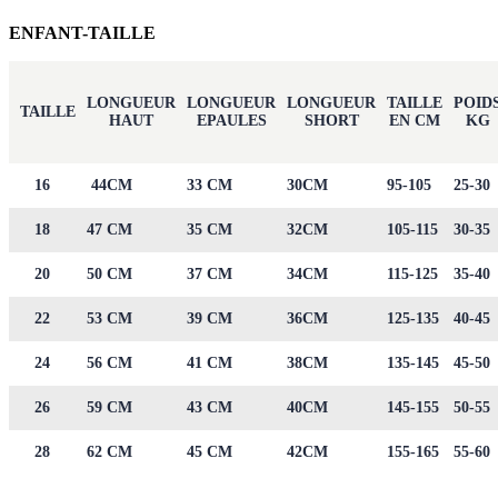
ENFANT-TAILLE
LONGUEUR
LONGUEUR
LONGUEUR
TAILLE
POID
TAILLE
HAUT
EPAULES
SHORT
EN CM
KG
16
44CM
33 CM
30CM
95-105
25-30
18
47 CM
35 CM
32CM
105-115
30-35
20
50 CM
37 CM
34CM
115-125
35-40
22
53 CM
39 CM
36CM
125-135
40-45
24
56 CM
41 CM
38CM
135-145
45-50
26
59 CM
43 CM
40CM
145-155
50-55
28
62 CM
45 CM
42CM
155-165
55-60