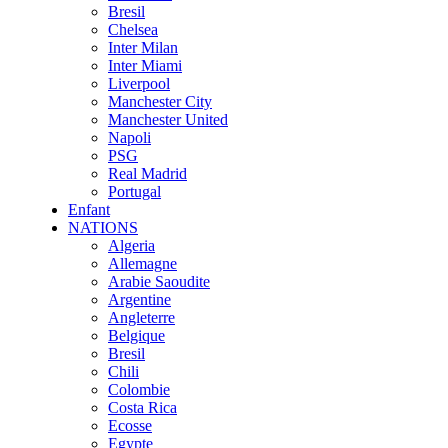
Bresil
Chelsea
Inter Milan
Inter Miami
Liverpool
Manchester City
Manchester United
Napoli
PSG
Real Madrid
Portugal
Enfant
NATIONS
Algeria
Allemagne
Arabie Saoudite
Argentine
Angleterre
Belgique
Bresil
Chili
Colombie
Costa Rica
Ecosse
Egypte