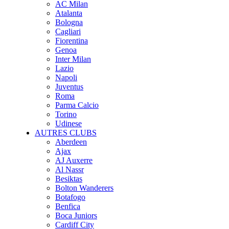
AC Milan
Atalanta
Bologna
Cagliari
Fiorentina
Genoa
Inter Milan
Lazio
Napoli
Juventus
Roma
Parma Calcio
Torino
Udinese
AUTRES CLUBS
Aberdeen
Ajax
AJ Auxerre
Al Nassr
Besiktas
Bolton Wanderers
Botafogo
Benfica
Boca Juniors
Cardiff City