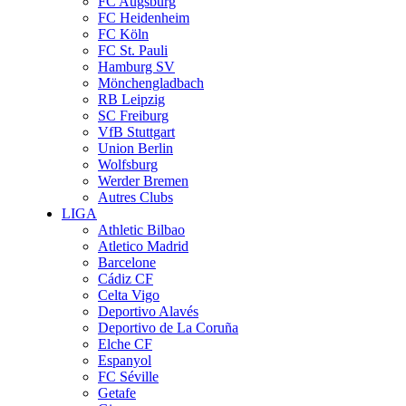
FC Augsburg
FC Heidenheim
FC Köln
FC St. Pauli
Hamburg SV
Mönchengladbach
RB Leipzig
SC Freiburg
VfB Stuttgart
Union Berlin
Wolfsburg
Werder Bremen
Autres Clubs
LIGA
Athletic Bilbao
Atletico Madrid
Barcelone
Cádiz CF
Celta Vigo
Deportivo Alavés
Deportivo de La Coruña
Elche CF
Espanyol
FC Séville
Getafe