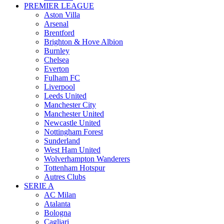
PREMIER LEAGUE
Aston Villa
Arsenal
Brentford
Brighton & Hove Albion
Burnley
Chelsea
Everton
Fulham FC
Liverpool
Leeds United
Manchester City
Manchester United
Newcastle United
Nottingham Forest
Sunderland
West Ham United
Wolverhampton Wanderers
Tottenham Hotspur
Autres Clubs
SERIE A
AC Milan
Atalanta
Bologna
Cagliari