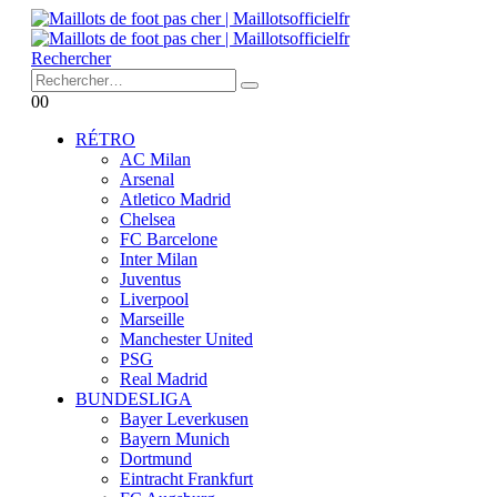
Rechercher
0
0
RÉTRO
AC Milan
Arsenal
Atletico Madrid
Chelsea
FC Barcelone
Inter Milan
Juventus
Liverpool
Marseille
Manchester United
PSG
Real Madrid
BUNDESLIGA
Bayer Leverkusen
Bayern Munich
Dortmund
Eintracht Frankfurt