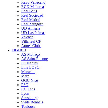
Rayo Vallecano
RCD Mallorca
Real Betis
Real Sociedad
Real Madrid
Real Zaragoza
UD Almería
UD Las Palmas
Valence
Villarreal CF
Autres Clubs
LIGUE 1
AS Monaco
AS Saint-Étienne
FC Nantes
Lille LOSC
Marseille
Metz
OGC Nice
PSG
RC Lens
Lyon
Strasbourg
Stade Rennais
Toulouse