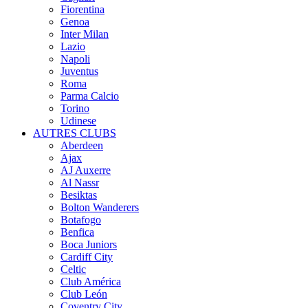
Fiorentina
Genoa
Inter Milan
Lazio
Napoli
Juventus
Roma
Parma Calcio
Torino
Udinese
AUTRES CLUBS
Aberdeen
Ajax
AJ Auxerre
Al Nassr
Besiktas
Bolton Wanderers
Botafogo
Benfica
Boca Juniors
Cardiff City
Celtic
Club América
Club León
Coventry City