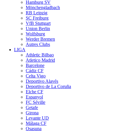
Hamburg SV
Mönchengladbach
RB Leipzig
SC Freiburg
VfB Stuttgart
Union Berlin
Wolfsburg
Werder Bremen
Autres Clubs
LIGA
Athletic Bilbao
Atletico Madrid
Barcelone
Cádiz CF
Celta Vigo
Deportivo Alavés
Deportivo de La Coruña
Elche CF
Espanyol
FC Séville
Getafe
Girona
Levante UD
Málaga CF
Osasuna