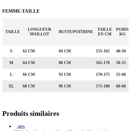
FEMME-TAILLE
LONGUEUR
TAILLE
POIDS
TAILLE
BUSTE/POITRINE
MAILLOT
EN CM
KG
S
62 CM
84 CM
155-165
40-50
M
64 CM
88 CM
165-170
50-55
L
66 CM
92 CM
170-175
55-60
XL
68 CM
96 CM
175-180
60-68
Produits similaires
-50%