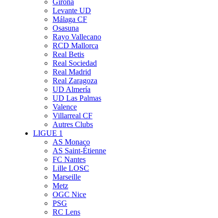
Girona
Levante UD
Málaga CF
Osasuna
Rayo Vallecano
RCD Mallorca
Real Betis
Real Sociedad
Real Madrid
Real Zaragoza
UD Almería
UD Las Palmas
Valence
Villarreal CF
Autres Clubs
LIGUE 1
AS Monaco
AS Saint-Étienne
FC Nantes
Lille LOSC
Marseille
Metz
OGC Nice
PSG
RC Lens