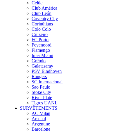
Celtic
Club América
Club León
Coventry City
Corinthians
Colo Colo
Cruzeiro
FC Porto
Feyenoord
Flamengo
Inter Miami
Grêmio
Galatasaray
PSV Eindhoven
Rangers
SC Internacional
Sao Paulo
Stoke City
River Plate
Tigres UANL
SURVÊTEMENTS
AC Milan
Arsenal
Argentine
Barcelone