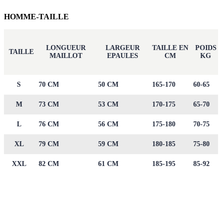
HOMME-TAILLE
LONGUEUR
LARGEUR
TAILLE EN
POIDS
TAILLE
MAILLOT
EPAULES
CM
KG
S
70 CM
50 CM
165-170
60-65
M
73 CM
53 CM
170-175
65-70
L
76 CM
56 CM
175-180
70-75
XL
79 CM
59 CM
180-185
75-80
XXL
82 CM
61 CM
185-195
85-92