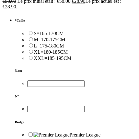
€
58.00
Le prix initial était : €58.00.
€
28.90
Le prix actuel est :
€28.90.
*
Taille
S=165-170CM
M=170-175CM
L=175-180CM
XL=180-185CM
XXL=185-195CM
Nom
N°
Badge
Premier League