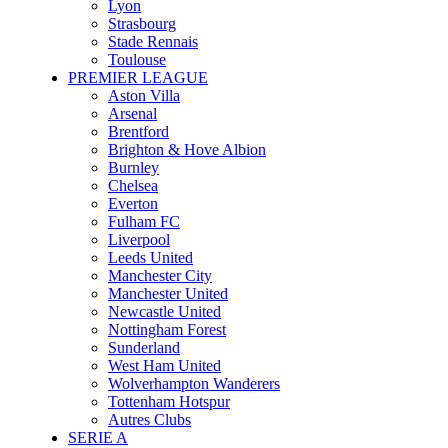
Lyon
Strasbourg
Stade Rennais
Toulouse
PREMIER LEAGUE
Aston Villa
Arsenal
Brentford
Brighton & Hove Albion
Burnley
Chelsea
Everton
Fulham FC
Liverpool
Leeds United
Manchester City
Manchester United
Newcastle United
Nottingham Forest
Sunderland
West Ham United
Wolverhampton Wanderers
Tottenham Hotspur
Autres Clubs
SERIE A