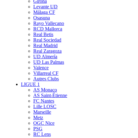
Girona
Levante UD
Málaga CF
Osasuna
Rayo Vallecano
RCD Mallorca
Real Betis
Real Sociedad
Real Madrid
Real Zaragoza
UD Almería
UD Las Palmas
Valence
Villarreal CF
Autres Clubs
LIGUE 1
AS Monaco
AS Saint-Étienne
FC Nantes
Lille LOSC
Marseille
Metz
OGC Nice
PSG
RC Lens