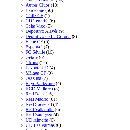
Autres Clubs
(13)
Barcelone
(56)
Cádiz CF
(1)
CD Tenerife
(6)
Celta Vigo
(5)
Deportivo Alavés
(9)
Deportivo de La Coruña
(8)
Elche CF
(5)
Espanyol
(7)
FC Séville
(16)
Getafe
(6)
Girona
(12)
Levante UD
(4)
Málaga CF
(9)
Osasuna
(7)
Rayo Vallecano
(4)
RCD Mallorca
(8)
Real Betis
(16)
Real Madrid
(81)
Real Sociedad
(4)
Real Valladolid
(6)
Real Zaragoza
(4)
UD Almería
(6)
UD Las Palmas
(6)