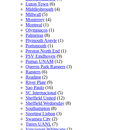
Luton Town
(6)
Middlesbrough
(4)
Millwall
(5)
Monterrey
(4)
Montreal
(1)
Olympiacos
(1)
Palmeiras
(8)
Plymouth Argyle
(1)
Portsmouth
(1)
Preston North End
(1)
PSV Eindhoven
(9)
Pumas UNAM
(12)
Queens Park Rangers
(3)
Rangers
(6)
Reading
(2)
River Plate
(9)
Sao Paulo
(16)
SC Internacional
(5)
Sheffield United
(12)
Sheffield Wednesday
(8)
Southampton
(8)
Sporting Lisbon
(3)
Swansea City
(2)
Tigres UANL
(7)
Vancouver Whitecaps
(2)