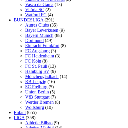
Vasco da Gama
(13)
Vitória SC
(2)
Watford FC
(4)
BUNDESLIGA
(291)
Autres Clubs
(35)
Bayer Leverkusen
(9)
Bayern Munich
(88)
Dortmund
(49)
Eintracht Frankfurt
(8)
FC Augsburg
(3)
FC Heidenheim
(3)
FC Köln
(8)
FC St. Pauli
(13)
Hamburg SV
(9)
Mönchengladbach
(14)
RB Leipzig
(16)
SC Freiburg
(5)
Union Berlin
(5)
VfB Stuttgart
(7)
Werder Bremen
(8)
Wolfsburg
(10)
Enfant
(655)
LIGA
(358)
Athletic Bilbao
(9)
Atletico Madrid
(34)