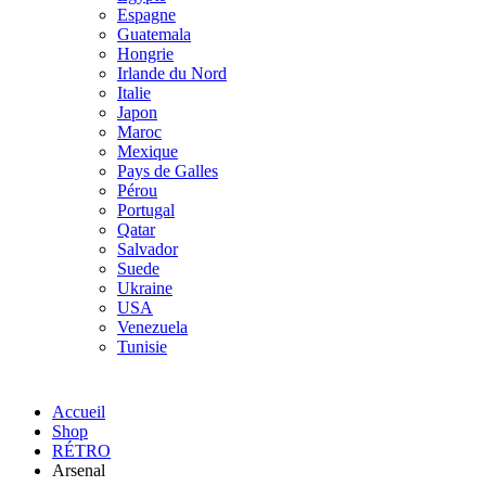
Espagne
Guatemala
Hongrie
Irlande du Nord
Italie
Japon
Maroc
Mexique
Pays de Galles
Pérou
Portugal
Qatar
Salvador
Suede
Ukraine
USA
Venezuela
Tunisie
Accueil
Shop
RÉTRO
Arsenal