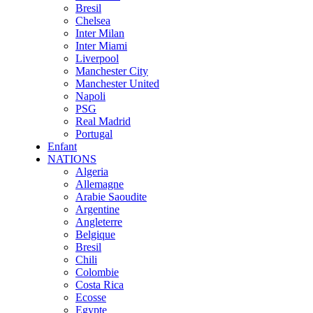
Bresil
Chelsea
Inter Milan
Inter Miami
Liverpool
Manchester City
Manchester United
Napoli
PSG
Real Madrid
Portugal
Enfant
NATIONS
Algeria
Allemagne
Arabie Saoudite
Argentine
Angleterre
Belgique
Bresil
Chili
Colombie
Costa Rica
Ecosse
Egypte