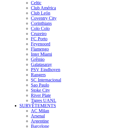
Celtic
Club América
Club León
Coventry City
Corinthians
Colo Colo
Cruzeiro
FC Porto
Feyenoord
Flamengo
Inter Miami
Grêmio
Galatasaray
PSV Eindhoven
Rangers
SC Internacional
Sao Paulo
Stoke City
River Plate
Tigres UANL
SURVÊTEMENTS
AC Milan
Arsenal
Argentine
Barcelone