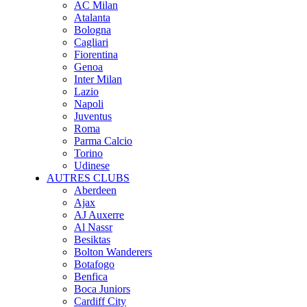
AC Milan
Atalanta
Bologna
Cagliari
Fiorentina
Genoa
Inter Milan
Lazio
Napoli
Juventus
Roma
Parma Calcio
Torino
Udinese
AUTRES CLUBS
Aberdeen
Ajax
AJ Auxerre
Al Nassr
Besiktas
Bolton Wanderers
Botafogo
Benfica
Boca Juniors
Cardiff City