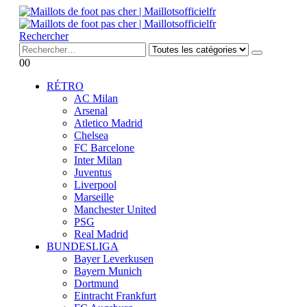
Rechercher
0
0
RÉTRO
AC Milan
Arsenal
Atletico Madrid
Chelsea
FC Barcelone
Inter Milan
Juventus
Liverpool
Marseille
Manchester United
PSG
Real Madrid
BUNDESLIGA
Bayer Leverkusen
Bayern Munich
Dortmund
Eintracht Frankfurt