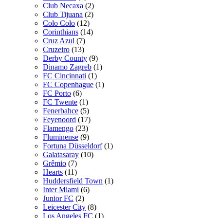
Club Necaxa
(2)
Club Tijuana
(2)
Colo Colo
(12)
Corinthians
(14)
Cruz Azul
(7)
Cruzeiro
(13)
Derby County
(9)
Dinamo Zagreb
(1)
FC Cincinnati
(1)
FC Copenhague
(1)
FC Porto
(6)
FC Twente
(1)
Fenerbahce
(5)
Feyenoord
(17)
Flamengo
(23)
Fluminense
(9)
Fortuna Düsseldorf
(1)
Galatasaray
(10)
Grêmio
(7)
Hearts
(11)
Huddersfield Town
(1)
Inter Miami
(6)
Junior FC
(2)
Leicester City
(8)
Los Angeles FC
(1)