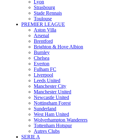
Lyon
Strasbourg
Stade Rennais
Toulouse
PREMIER LEAGUE
Aston Villa
Arsenal
Brentford
Brighton & Hove Albion
Burnley
Chelsea
Everton
Fulham FC
Liverpool
Leeds United
Manchester City
Manchester United
Newcastle United
Nottingham Forest
Sunderland
West Ham United
Wolverhampton Wanderers
Tottenham Hotspur
Autres Clubs
SERIE A