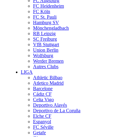
FC Augsburg
FC Heidenheim
FC Köln
FC St. Pauli
Hamburg SV
Mönchengladbach
RB Leipzig
SC Freiburg
VfB Stuttgart
Union Berlin
Wolfsburg
Werder Bremen
Autres Clubs
LIGA
Athletic Bilbao
Atletico Madrid
Barcelone
Cádiz CF
Celta Vigo
Deportivo Alavés
Deportivo de La Coruña
Elche CF
Espanyol
FC Séville
Getafe