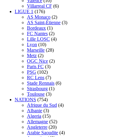
Valence
(10)
Villarreal CF
(6)
LIGUE 1
(176)
AS Monaco
(2)
AS Saint-Étienne
(3)
Bordeaux
(1)
FC Nantes
(2)
Lille LOSC
(4)
Lyon
(10)
Marseille
(28)
Metz
(2)
OGC Nice
(2)
Paris FC
(3)
PSG
(102)
RC Lens
(7)
Stade Rennais
(6)
Strasbourg
(1)
Toulouse
(3)
NATIONS
(754)
Afrique du Sud
(4)
Albanie
(3)
Algeria
(15)
Allemagne
(52)
Angleterre
(20)
Arabie Saoudite
(4)