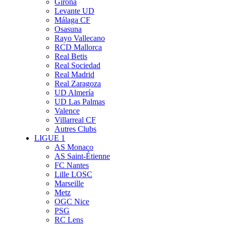
Girona
Levante UD
Málaga CF
Osasuna
Rayo Vallecano
RCD Mallorca
Real Betis
Real Sociedad
Real Madrid
Real Zaragoza
UD Almería
UD Las Palmas
Valence
Villarreal CF
Autres Clubs
LIGUE 1
AS Monaco
AS Saint-Étienne
FC Nantes
Lille LOSC
Marseille
Metz
OGC Nice
PSG
RC Lens