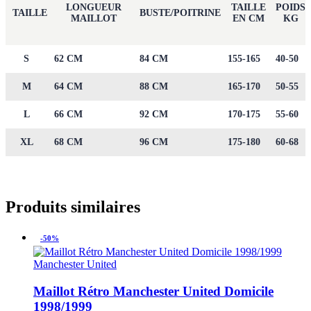
LONGUEUR
TAILLE
POIDS
TAILLE
BUSTE/POITRINE
MAILLOT
EN CM
KG
S
62 CM
84 CM
155-165
40-50
M
64 CM
88 CM
165-170
50-55
L
66 CM
92 CM
170-175
55-60
XL
68 CM
96 CM
175-180
60-68
Produits similaires
-50%
Manchester United
Maillot Rétro Manchester United Domicile
1998/1999