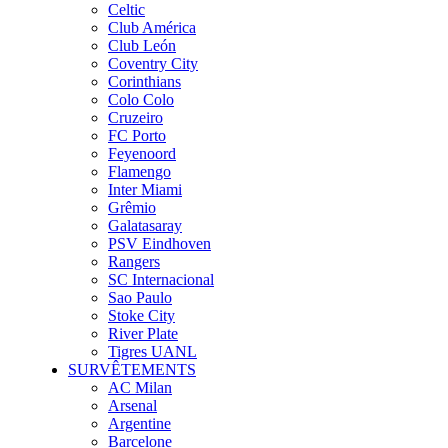
Celtic
Club América
Club León
Coventry City
Corinthians
Colo Colo
Cruzeiro
FC Porto
Feyenoord
Flamengo
Inter Miami
Grêmio
Galatasaray
PSV Eindhoven
Rangers
SC Internacional
Sao Paulo
Stoke City
River Plate
Tigres UANL
SURVÊTEMENTS
AC Milan
Arsenal
Argentine
Barcelone