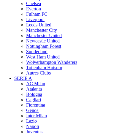
Chelsea
Everton
Fulham FC
Liverpool
Leeds United
Manchester City
Manchester United
Newcastle United
Nottingham Forest
Sunderland
West Ham United
Wolverhampton Wanderers
Tottenham Hotspur
Autres Clubs
SERIE A
AC Milan
Atalanta
Bologna
Cagliari
Fiorentina
Genoa
Inter Milan
Lazio
Napoli
Juventus