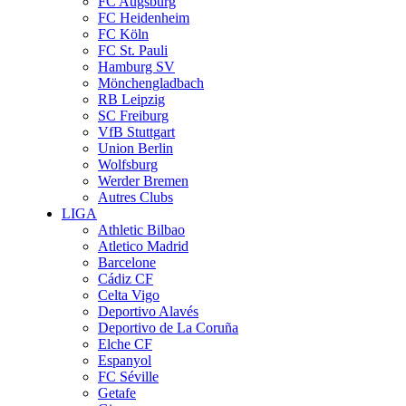
FC Augsburg
FC Heidenheim
FC Köln
FC St. Pauli
Hamburg SV
Mönchengladbach
RB Leipzig
SC Freiburg
VfB Stuttgart
Union Berlin
Wolfsburg
Werder Bremen
Autres Clubs
LIGA
Athletic Bilbao
Atletico Madrid
Barcelone
Cádiz CF
Celta Vigo
Deportivo Alavés
Deportivo de La Coruña
Elche CF
Espanyol
FC Séville
Getafe