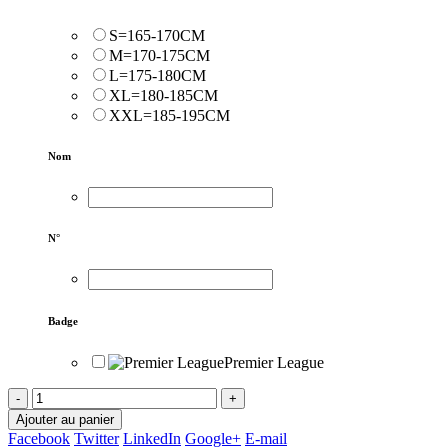
S=165-170CM
M=170-175CM
L=175-180CM
XL=180-185CM
XXL=185-195CM
Nom
N°
Badge
Premier League
-
+
Ajouter au panier
Facebook
Twitter
LinkedIn
Google+
E-mail