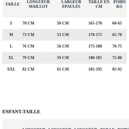
LONGUEUR
LARGEUR
TAILLE EN
POIDS
TAILLE
MAILLOT
EPAULES
CM
KG
S
70 CM
50 CM
165-170
60-65
M
73 CM
53 CM
170-175
65-70
L
76 CM
56 CM
175-180
70-75
XL
79 CM
59 CM
180-185
75-80
XXL
82 CM
61 CM
185-195
85-92
ENFANT-TAILLE