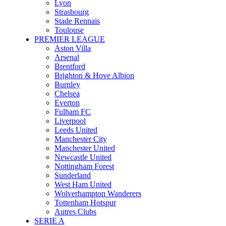
Lyon
Strasbourg
Stade Rennais
Toulouse
PREMIER LEAGUE
Aston Villa
Arsenal
Brentford
Brighton & Hove Albion
Burnley
Chelsea
Everton
Fulham FC
Liverpool
Leeds United
Manchester City
Manchester United
Newcastle United
Nottingham Forest
Sunderland
West Ham United
Wolverhampton Wanderers
Tottenham Hotspur
Autres Clubs
SERIE A