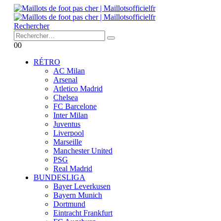
Rechercher
0
0
RÉTRO
AC Milan
Arsenal
Atletico Madrid
Chelsea
FC Barcelone
Inter Milan
Juventus
Liverpool
Marseille
Manchester United
PSG
Real Madrid
BUNDESLIGA
Bayer Leverkusen
Bayern Munich
Dortmund
Eintracht Frankfurt