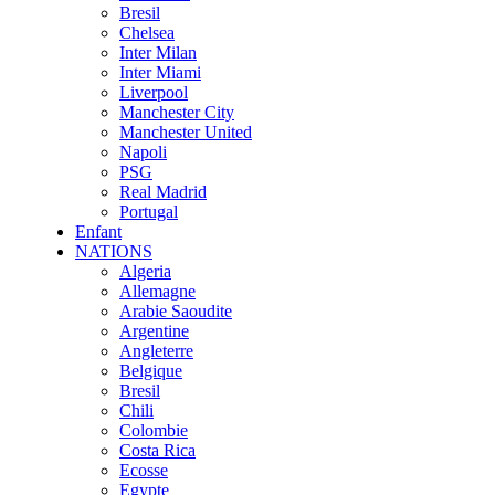
Bresil
Chelsea
Inter Milan
Inter Miami
Liverpool
Manchester City
Manchester United
Napoli
PSG
Real Madrid
Portugal
Enfant
NATIONS
Algeria
Allemagne
Arabie Saoudite
Argentine
Angleterre
Belgique
Bresil
Chili
Colombie
Costa Rica
Ecosse
Egypte