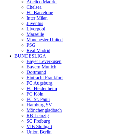
Atletico Madrid
Chelsea
FC Barcelone
Inter Milan
Juventus
Liverpool
Marseille
Manchester United
PSG
Real Madrid
BUNDESLIGA
Bayer Leverkusen
Bayern Munich
Dortmund
Eintracht Frankfurt
FC Augsburg
FC Heidenheim
FC Köln
FC St. Pauli
Hamburg SV
Mönchengladbach
RB Leipzig
SC Freiburg
VfB Stuttgart
Union Berlin