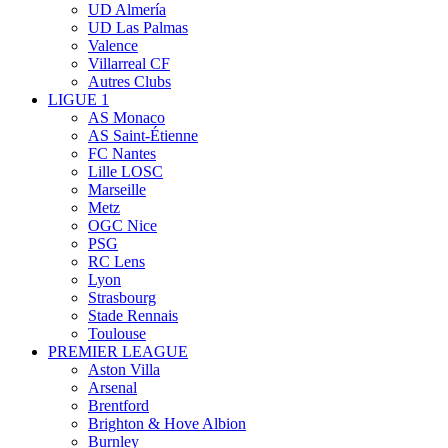
UD Almería
UD Las Palmas
Valence
Villarreal CF
Autres Clubs
LIGUE 1
AS Monaco
AS Saint-Étienne
FC Nantes
Lille LOSC
Marseille
Metz
OGC Nice
PSG
RC Lens
Lyon
Strasbourg
Stade Rennais
Toulouse
PREMIER LEAGUE
Aston Villa
Arsenal
Brentford
Brighton & Hove Albion
Burnley