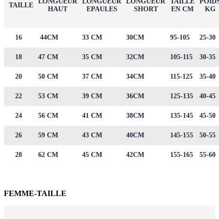
LONGUEUR
LONGUEUR
LONGUEUR
TAILLE
POID
TAILLE
HAUT
EPAULES
SHORT
EN CM
KG
16
44CM
33 CM
30CM
95-105
25-30
18
47 CM
35 CM
32CM
105-115
30-35
20
50 CM
37 CM
34CM
115-125
35-40
22
53 CM
39 CM
36CM
125-135
40-45
24
56 CM
41 CM
38CM
135-145
45-50
26
59 CM
43 CM
40CM
145-155
50-55
28
62 CM
45 CM
42CM
155-165
55-60
FEMME-TAILLE