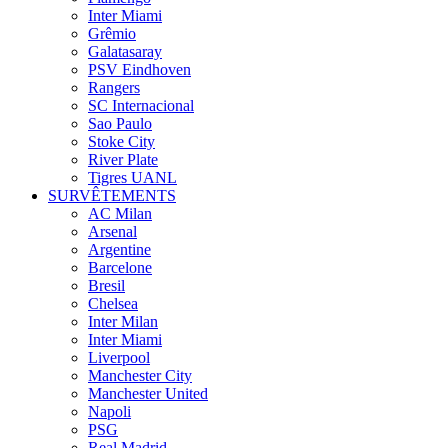
Inter Miami
Grêmio
Galatasaray
PSV Eindhoven
Rangers
SC Internacional
Sao Paulo
Stoke City
River Plate
Tigres UANL
SURVÊTEMENTS
AC Milan
Arsenal
Argentine
Barcelone
Bresil
Chelsea
Inter Milan
Inter Miami
Liverpool
Manchester City
Manchester United
Napoli
PSG
Real Madrid