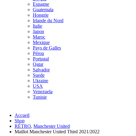
Espagne
Guatemala
Hongrie
Irlande du Nord
Italie
Japon
Maroc
Mexique
Pays de Galles
Pérou
Portugal
Qatar
Salvador
Suede
Ukraine
USA
Venezuela
Tunisie
Accueil
Shop
RÉTRO
,
Manchester United
Maillot Manchester United Third 2021/2022