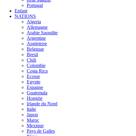
Portugal
Enfant
NATIONS
Algeria
Allemagne
Arabie Saoudite
Argentine
Angleterre
Belgique
Bresil
Chili
Colombie
Costa Rica
Ecosse
Egypte
Espagne
Guatemala
Hongrie
Irlande du Nord
Italie
Japon
Maroc
Mexique
Pays de Galles