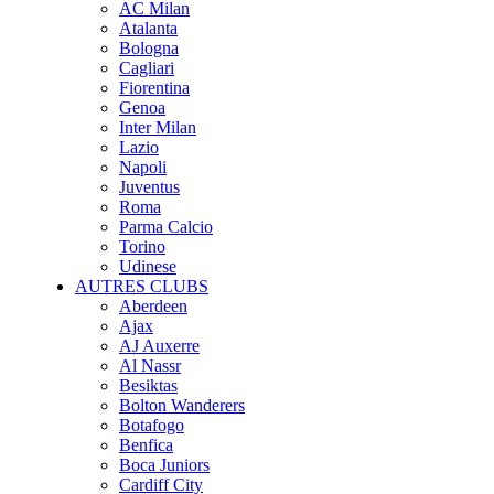
AC Milan
Atalanta
Bologna
Cagliari
Fiorentina
Genoa
Inter Milan
Lazio
Napoli
Juventus
Roma
Parma Calcio
Torino
Udinese
AUTRES CLUBS
Aberdeen
Ajax
AJ Auxerre
Al Nassr
Besiktas
Bolton Wanderers
Botafogo
Benfica
Boca Juniors
Cardiff City