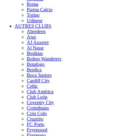
Roma
Parma Calcio
Torino
Udinese
AUTRES CLUBS
Aberdeen
Ajax
AJ Auxerre
Al Nassr
Besiktas
Bolton Wanderers
Botafogo
Benfica
Boca Juniors
Cardiff City
Celtic
Club América
Club León
Coventry City
Corinthians
Colo Colo
Cruzeiro
FC Porto
Feyenoord
Flamengo