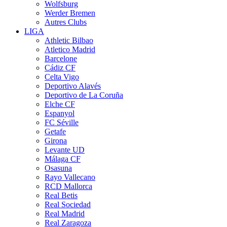
Wolfsburg
Werder Bremen
Autres Clubs
LIGA
Athletic Bilbao
Atletico Madrid
Barcelone
Cádiz CF
Celta Vigo
Deportivo Alavés
Deportivo de La Coruña
Elche CF
Espanyol
FC Séville
Getafe
Girona
Levante UD
Málaga CF
Osasuna
Rayo Vallecano
RCD Mallorca
Real Betis
Real Sociedad
Real Madrid
Real Zaragoza