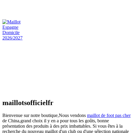
Maillot Bresil Domicile 2026/2027
€
48.00
Le prix initial était : €48.00.
€
25.90
Le prix
actuel est : €25.90.
Maillot Espagne Domicile 2026/2027
€
48.00
Le prix initial était : €48.00.
€
25.90
Le prix
actuel est : €25.90.
Maillot France Domicile 2026/2027
€
48.00
Le prix initial était : €48.00.
€
25.90
Le prix
actuel est : €25.90.
maillotsofficielfr
Bienvenue sur notre boutique,Nous vendons
maillot de foot pas cher
de China,grand choix il y en a pour tous les goûts, bonne
présentation des produits à des prix imbattables. Si vous êtes à la
recherche du nouveau maillot d'un club ou d'une sélection nationale