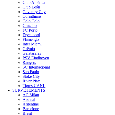
Club América
Club León
Coventry City
Corinthians
Colo Colo
Cruzeiro
FC Porto
Feyenoord
Flamengo
Inter Miami
Grêmio
Galatasaray
PSV Eindhoven
Rangers
SC Internacional
Sao Paulo
Stoke City
River Plate
Tigres UANL
SURVÊTEMENTS
AC Milan
Arsenal
Argentine
Barcelone
Bresil