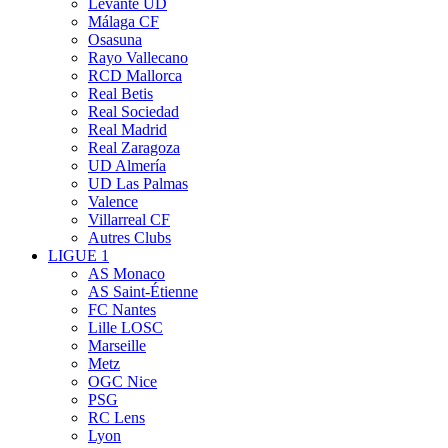
Levante UD
Málaga CF
Osasuna
Rayo Vallecano
RCD Mallorca
Real Betis
Real Sociedad
Real Madrid
Real Zaragoza
UD Almería
UD Las Palmas
Valence
Villarreal CF
Autres Clubs
LIGUE 1
AS Monaco
AS Saint-Étienne
FC Nantes
Lille LOSC
Marseille
Metz
OGC Nice
PSG
RC Lens
Lyon