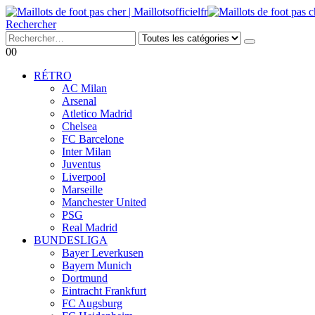
Rechercher
0
0
RÉTRO
AC Milan
Arsenal
Atletico Madrid
Chelsea
FC Barcelone
Inter Milan
Juventus
Liverpool
Marseille
Manchester United
PSG
Real Madrid
BUNDESLIGA
Bayer Leverkusen
Bayern Munich
Dortmund
Eintracht Frankfurt
FC Augsburg