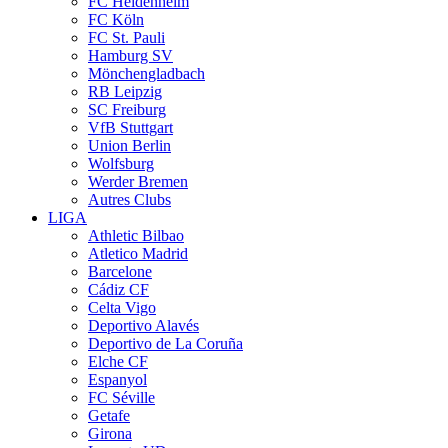
FC Heidenheim
FC Köln
FC St. Pauli
Hamburg SV
Mönchengladbach
RB Leipzig
SC Freiburg
VfB Stuttgart
Union Berlin
Wolfsburg
Werder Bremen
Autres Clubs
LIGA
Athletic Bilbao
Atletico Madrid
Barcelone
Cádiz CF
Celta Vigo
Deportivo Alavés
Deportivo de La Coruña
Elche CF
Espanyol
FC Séville
Getafe
Girona