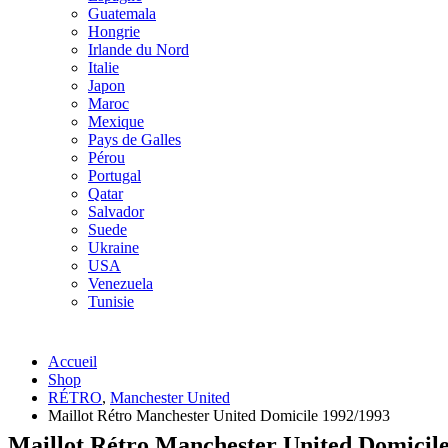
Guatemala
Hongrie
Irlande du Nord
Italie
Japon
Maroc
Mexique
Pays de Galles
Pérou
Portugal
Qatar
Salvador
Suede
Ukraine
USA
Venezuela
Tunisie
Accueil
Shop
RÉTRO
,
Manchester United
Maillot Rétro Manchester United Domicile 1992/1993
Maillot Rétro Manchester United Domicil