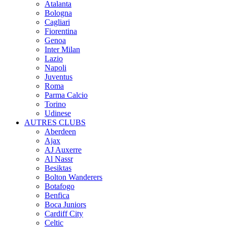
Atalanta
Bologna
Cagliari
Fiorentina
Genoa
Inter Milan
Lazio
Napoli
Juventus
Roma
Parma Calcio
Torino
Udinese
AUTRES CLUBS
Aberdeen
Ajax
AJ Auxerre
Al Nassr
Besiktas
Bolton Wanderers
Botafogo
Benfica
Boca Juniors
Cardiff City
Celtic