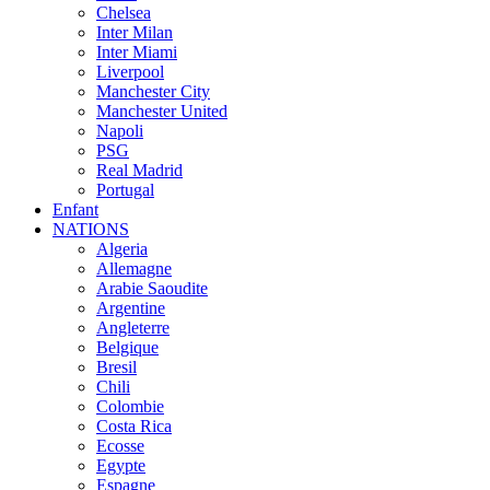
Chelsea
Inter Milan
Inter Miami
Liverpool
Manchester City
Manchester United
Napoli
PSG
Real Madrid
Portugal
Enfant
NATIONS
Algeria
Allemagne
Arabie Saoudite
Argentine
Angleterre
Belgique
Bresil
Chili
Colombie
Costa Rica
Ecosse
Egypte
Espagne