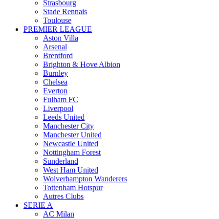
Strasbourg
Stade Rennais
Toulouse
PREMIER LEAGUE
Aston Villa
Arsenal
Brentford
Brighton & Hove Albion
Burnley
Chelsea
Everton
Fulham FC
Liverpool
Leeds United
Manchester City
Manchester United
Newcastle United
Nottingham Forest
Sunderland
West Ham United
Wolverhampton Wanderers
Tottenham Hotspur
Autres Clubs
SERIE A
AC Milan