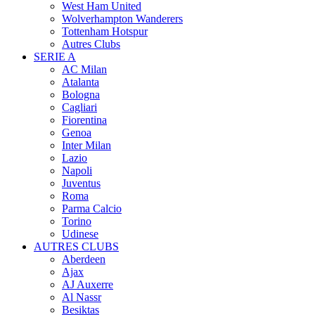
West Ham United
Wolverhampton Wanderers
Tottenham Hotspur
Autres Clubs
SERIE A
AC Milan
Atalanta
Bologna
Cagliari
Fiorentina
Genoa
Inter Milan
Lazio
Napoli
Juventus
Roma
Parma Calcio
Torino
Udinese
AUTRES CLUBS
Aberdeen
Ajax
AJ Auxerre
Al Nassr
Besiktas