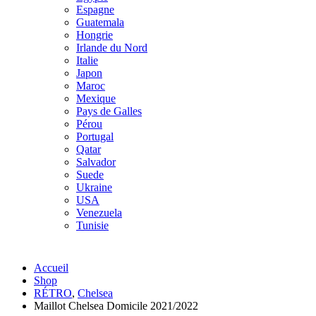
Espagne
Guatemala
Hongrie
Irlande du Nord
Italie
Japon
Maroc
Mexique
Pays de Galles
Pérou
Portugal
Qatar
Salvador
Suede
Ukraine
USA
Venezuela
Tunisie
Accueil
Shop
RÉTRO
,
Chelsea
Maillot Chelsea Domicile 2021/2022