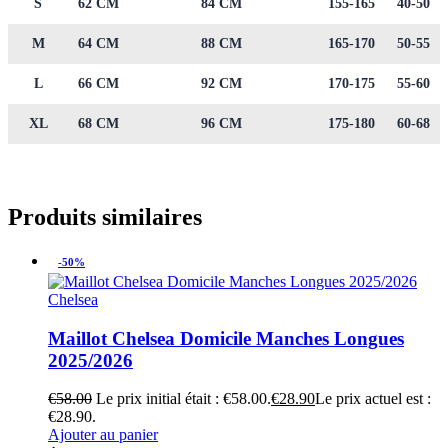
S
62 CM
84 CM
155-165
40-50
M
64 CM
88 CM
165-170
50-55
L
66 CM
92 CM
170-175
55-60
XL
68 CM
96 CM
175-180
60-68
Produits similaires
-50%
Chelsea
Maillot Chelsea Domicile Manches Longues
2025/2026
€
58.00
Le prix initial était : €58.00.
€
28.90
Le prix actuel est :
€28.90.
Ajouter au panier