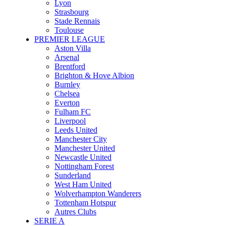
Lyon
Strasbourg
Stade Rennais
Toulouse
PREMIER LEAGUE
Aston Villa
Arsenal
Brentford
Brighton & Hove Albion
Burnley
Chelsea
Everton
Fulham FC
Liverpool
Leeds United
Manchester City
Manchester United
Newcastle United
Nottingham Forest
Sunderland
West Ham United
Wolverhampton Wanderers
Tottenham Hotspur
Autres Clubs
SERIE A