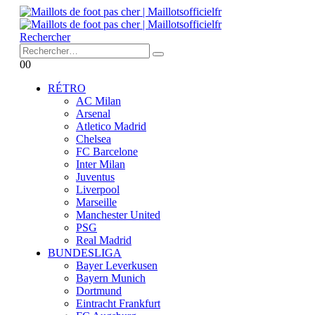
Rechercher
0
0
RÉTRO
AC Milan
Arsenal
Atletico Madrid
Chelsea
FC Barcelone
Inter Milan
Juventus
Liverpool
Marseille
Manchester United
PSG
Real Madrid
BUNDESLIGA
Bayer Leverkusen
Bayern Munich
Dortmund
Eintracht Frankfurt