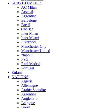
SURVÊTEMENTS
AC Milan
Arsenal
Argentine
Barcelone
Bresil
Chelsea
Inter Milan
Inter Miami
Liverpool
Manchester City
Manchester United
Napoli
PSG
Real Madrid
Portugal
Enfant
NATIONS
Algeria
Allemagne
Arabie Saoudite
Argentine
Angleterre
Belgique
Bresil