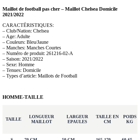
Maillot de football pas cher – Maillot Chelsea Domicile
2021/2022
CARACTÉRISTIQUES:
– Club/Nation: Chelsea
– Age: Adulte
– Couleurs: Bleu/Jaune
– Manches: Manches Courtes
– Numéro de produit: 261216-02-A
– Saison: 2021/2022
– Sexe: Homme
– Tenues: Domicile
– Types d’article: Maillots de Football
HOMME-TAILLE
LONGUEUR
LARGEUR
TAILLE EN
POIDS
TAILLE
MAILLOT
EPAULES
CM
KG
S
70 CM
50 CM
165-170
60-65