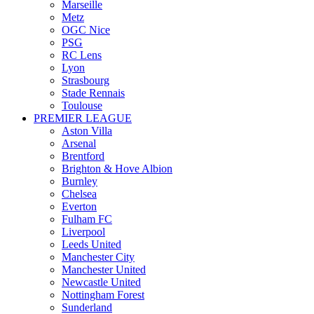
Marseille
Metz
OGC Nice
PSG
RC Lens
Lyon
Strasbourg
Stade Rennais
Toulouse
PREMIER LEAGUE
Aston Villa
Arsenal
Brentford
Brighton & Hove Albion
Burnley
Chelsea
Everton
Fulham FC
Liverpool
Leeds United
Manchester City
Manchester United
Newcastle United
Nottingham Forest
Sunderland