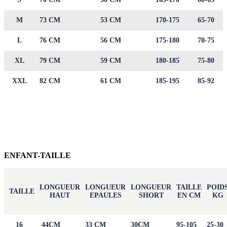
M
73 CM
53 CM
170-175
65-70
L
76 CM
56 CM
175-180
70-75
XL
79 CM
59 CM
180-185
75-80
XXL
82 CM
61 CM
185-195
85-92
ENFANT-TAILLE
LONGUEUR
LONGUEUR
LONGUEUR
TAILLE
POID
TAILLE
HAUT
EPAULES
SHORT
EN CM
KG
16
44CM
33 CM
30CM
95-105
25-30