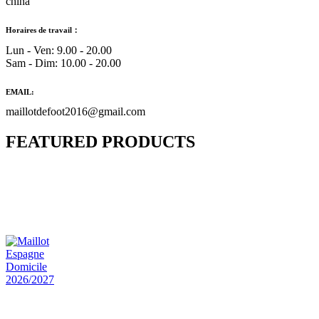
china
Horaires de travail：
Lun - Ven: 9.00 - 20.00
Sam - Dim: 10.00 - 20.00
EMAIL:
maillotdefoot2016@gmail.com
FEATURED PRODUCTS
Maillot Bresil Domicile 2026/2027
€
48.00
Le prix initial était : €48.00.
€
25.90
Le prix
actuel est : €25.90.
Maillot Espagne Domicile 2026/2027