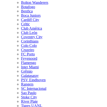
Bolton Wanderers
Botafogo
Benfica
Boca Juniors
Cardiff City
Celtic
Club América
Club León
Coventry City
Corinthians
Colo Colo
Cruzeiro
FC Porto
Feyenoord
Flamengo
Inter Miami
Grêmio
Galatasaray
PSV Eindhoven
Rangers
SC Internacional
Sao Paulo
Stoke City
River Plate
Tigres UANL