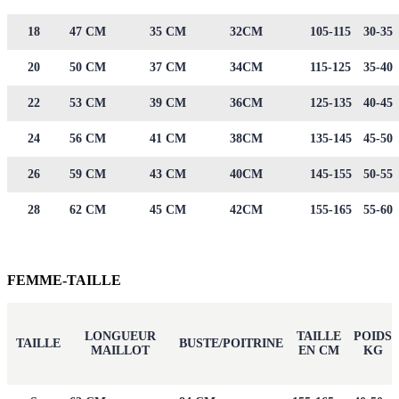
18
47 CM
35 CM
32CM
105-115
30-35
20
50 CM
37 CM
34CM
115-125
35-40
22
53 CM
39 CM
36CM
125-135
40-45
24
56 CM
41 CM
38CM
135-145
45-50
26
59 CM
43 CM
40CM
145-155
50-55
28
62 CM
45 CM
42CM
155-165
55-60
FEMME-TAILLE
LONGUEUR
TAILLE
POIDS
TAILLE
BUSTE/POITRINE
MAILLOT
EN CM
KG