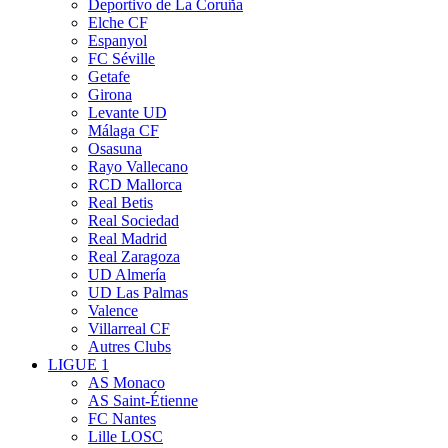
Deportivo de La Coruña
Elche CF
Espanyol
FC Séville
Getafe
Girona
Levante UD
Málaga CF
Osasuna
Rayo Vallecano
RCD Mallorca
Real Betis
Real Sociedad
Real Madrid
Real Zaragoza
UD Almería
UD Las Palmas
Valence
Villarreal CF
Autres Clubs
LIGUE 1
AS Monaco
AS Saint-Étienne
FC Nantes
Lille LOSC