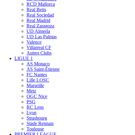
RCD Mallorca
Real Betis
Real Sociedad
Real Madrid
Real Zaragoza
UD Almería
UD Las Palmas
Valence
Villarreal CF
Autres Clubs
LIGUE 1
AS Monaco
AS Saint-Étienne
FC Nantes
Lille LOSC
Marseille
Metz
OGC Nice
PSG
RC Lens
Lyon
Strasbourg
Stade Rennais
Toulouse
PREMIER LEAGUE