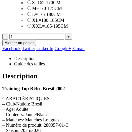
S=165-170CM
M=170-175CM
L=175-180CM
XL=180-185CM
XXL=185-195CM
-
+
Ajouter au panier
Facebook
Twitter
LinkedIn
Google+
E-mail
Description
Guide des tailles
Description
Training Top Rétro Bresil 2002
CARACTÉRISTIQUES:
– Club/Nation: Bresil
– Age: Adulte
– Couleurs: Jaune/Blanc
– Manches: Manches Longues
– Numéro de produit: 280057-01-C
– Saison: 2025/2026