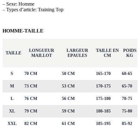
– Sexe: Homme
– Types d’article: Training Top
HOMME-TAILLE
LONGUEUR
LARGEUR
TAILLE EN
POIDS
TAILLE
MAILLOT
EPAULES
CM
KG
S
70 CM
50 CM
165-170
60-65
M
73 CM
53 CM
170-175
65-70
L
76 CM
56 CM
175-180
70-75
XL
79 CM
59 CM
180-185
75-80
XXL
82 CM
61 CM
185-195
85-92