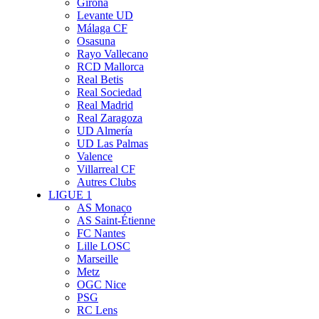
Girona
Levante UD
Málaga CF
Osasuna
Rayo Vallecano
RCD Mallorca
Real Betis
Real Sociedad
Real Madrid
Real Zaragoza
UD Almería
UD Las Palmas
Valence
Villarreal CF
Autres Clubs
LIGUE 1
AS Monaco
AS Saint-Étienne
FC Nantes
Lille LOSC
Marseille
Metz
OGC Nice
PSG
RC Lens