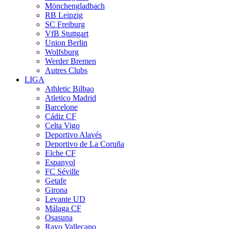
Mönchengladbach
RB Leipzig
SC Freiburg
VfB Stuttgart
Union Berlin
Wolfsburg
Werder Bremen
Autres Clubs
LIGA
Athletic Bilbao
Atletico Madrid
Barcelone
Cádiz CF
Celta Vigo
Deportivo Alavés
Deportivo de La Coruña
Elche CF
Espanyol
FC Séville
Getafe
Girona
Levante UD
Málaga CF
Osasuna
Rayo Vallecano