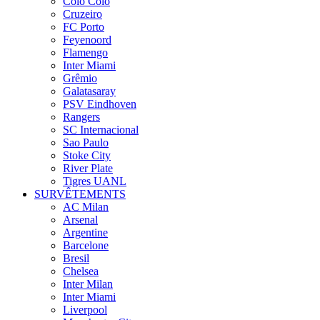
Colo Colo
Cruzeiro
FC Porto
Feyenoord
Flamengo
Inter Miami
Grêmio
Galatasaray
PSV Eindhoven
Rangers
SC Internacional
Sao Paulo
Stoke City
River Plate
Tigres UANL
SURVÊTEMENTS
AC Milan
Arsenal
Argentine
Barcelone
Bresil
Chelsea
Inter Milan
Inter Miami
Liverpool