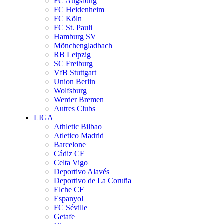
FC Augsburg
FC Heidenheim
FC Köln
FC St. Pauli
Hamburg SV
Mönchengladbach
RB Leipzig
SC Freiburg
VfB Stuttgart
Union Berlin
Wolfsburg
Werder Bremen
Autres Clubs
LIGA
Athletic Bilbao
Atletico Madrid
Barcelone
Cádiz CF
Celta Vigo
Deportivo Alavés
Deportivo de La Coruña
Elche CF
Espanyol
FC Séville
Getafe