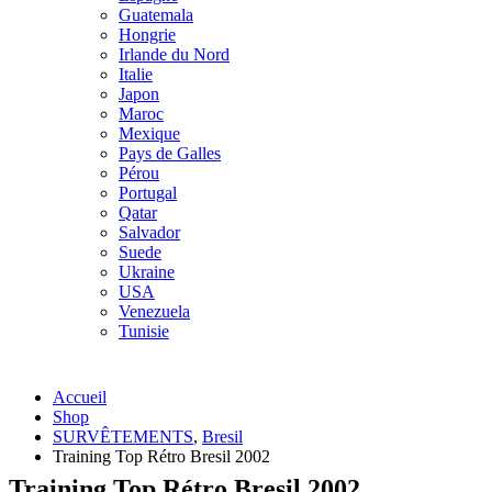
Guatemala
Hongrie
Irlande du Nord
Italie
Japon
Maroc
Mexique
Pays de Galles
Pérou
Portugal
Qatar
Salvador
Suede
Ukraine
USA
Venezuela
Tunisie
Accueil
Shop
SURVÊTEMENTS
,
Bresil
Training Top Rétro Bresil 2002
Training Top Rétro Bresil 2002