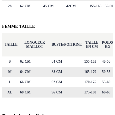
28
62 CM
45 CM
42CM
155-165
55-60
FEMME-TAILLE
LONGUEUR
TAILLE
POIDS
TAILLE
BUSTE/POITRINE
MAILLOT
EN CM
KG
S
62 CM
84 CM
155-165
40-50
M
64 CM
88 CM
165-170
50-55
L
66 CM
92 CM
170-175
55-60
XL
68 CM
96 CM
175-180
60-68