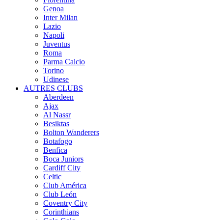
Genoa
Inter Milan
Lazio
Napoli
Juventus
Roma
Parma Calcio
Torino
Udinese
AUTRES CLUBS
Aberdeen
Ajax
Al Nassr
Besiktas
Bolton Wanderers
Botafogo
Benfica
Boca Juniors
Cardiff City
Celtic
Club América
Club León
Coventry City
Corinthians