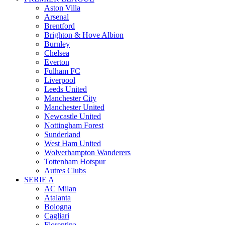
Aston Villa
Arsenal
Brentford
Brighton & Hove Albion
Burnley
Chelsea
Everton
Fulham FC
Liverpool
Leeds United
Manchester City
Manchester United
Newcastle United
Nottingham Forest
Sunderland
West Ham United
Wolverhampton Wanderers
Tottenham Hotspur
Autres Clubs
SERIE A
AC Milan
Atalanta
Bologna
Cagliari
Fiorentina