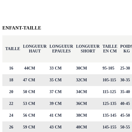
ENFANT-TAILLE
LONGUEUR
LONGUEUR
LONGUEUR
TAILLE
POID
TAILLE
HAUT
EPAULES
SHORT
EN CM
KG
16
44CM
33 CM
30CM
95-105
25-30
18
47 CM
35 CM
32CM
105-115
30-35
20
50 CM
37 CM
34CM
115-125
35-40
22
53 CM
39 CM
36CM
125-135
40-45
24
56 CM
41 CM
38CM
135-145
45-50
26
59 CM
43 CM
40CM
145-155
50-55