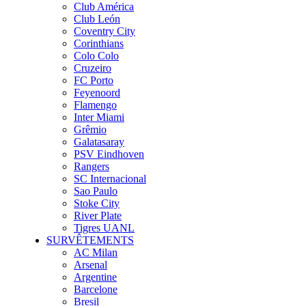
Club América
Club León
Coventry City
Corinthians
Colo Colo
Cruzeiro
FC Porto
Feyenoord
Flamengo
Inter Miami
Grêmio
Galatasaray
PSV Eindhoven
Rangers
SC Internacional
Sao Paulo
Stoke City
River Plate
Tigres UANL
SURVÊTEMENTS
AC Milan
Arsenal
Argentine
Barcelone
Bresil