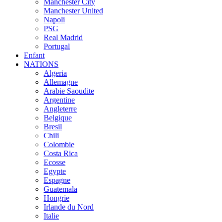
Manchester City
Manchester United
Napoli
PSG
Real Madrid
Portugal
Enfant
NATIONS
Algeria
Allemagne
Arabie Saoudite
Argentine
Angleterre
Belgique
Bresil
Chili
Colombie
Costa Rica
Ecosse
Egypte
Espagne
Guatemala
Hongrie
Irlande du Nord
Italie