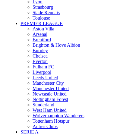
Lyon
Strasbourg
Stade Rennais
Toulouse
PREMIER LEAGUE
Aston Villa
Arsenal
Brentford
Brighton & Hove Albion
Burnley
Chelsea
Everton
Fulham FC
Liverpool
Leeds United
Manchester City
Manchester United
Newcastle United
Nottingham Forest
Sunderland
West Ham United
Wolverhampton Wanderers
Tottenham Hotspur
Autres Clubs
SERIE A