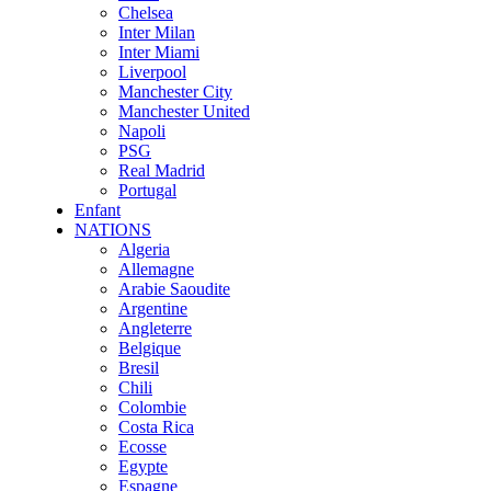
Chelsea
Inter Milan
Inter Miami
Liverpool
Manchester City
Manchester United
Napoli
PSG
Real Madrid
Portugal
Enfant
NATIONS
Algeria
Allemagne
Arabie Saoudite
Argentine
Angleterre
Belgique
Bresil
Chili
Colombie
Costa Rica
Ecosse
Egypte
Espagne