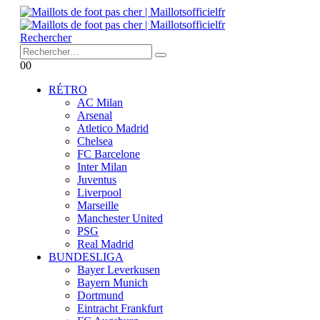
Rechercher
0
0
RÉTRO
AC Milan
Arsenal
Atletico Madrid
Chelsea
FC Barcelone
Inter Milan
Juventus
Liverpool
Marseille
Manchester United
PSG
Real Madrid
BUNDESLIGA
Bayer Leverkusen
Bayern Munich
Dortmund
Eintracht Frankfurt