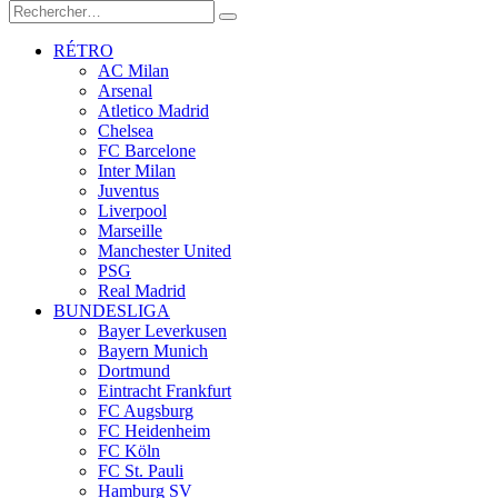
RÉTRO
AC Milan
Arsenal
Atletico Madrid
Chelsea
FC Barcelone
Inter Milan
Juventus
Liverpool
Marseille
Manchester United
PSG
Real Madrid
BUNDESLIGA
Bayer Leverkusen
Bayern Munich
Dortmund
Eintracht Frankfurt
FC Augsburg
FC Heidenheim
FC Köln
FC St. Pauli
Hamburg SV