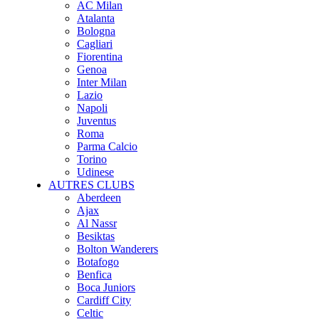
AC Milan
Atalanta
Bologna
Cagliari
Fiorentina
Genoa
Inter Milan
Lazio
Napoli
Juventus
Roma
Parma Calcio
Torino
Udinese
AUTRES CLUBS
Aberdeen
Ajax
Al Nassr
Besiktas
Bolton Wanderers
Botafogo
Benfica
Boca Juniors
Cardiff City
Celtic