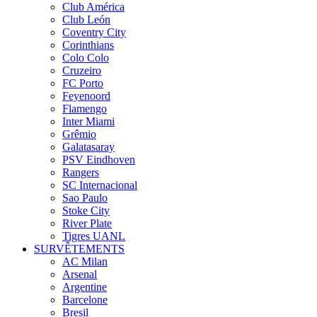
Club América
Club León
Coventry City
Corinthians
Colo Colo
Cruzeiro
FC Porto
Feyenoord
Flamengo
Inter Miami
Grêmio
Galatasaray
PSV Eindhoven
Rangers
SC Internacional
Sao Paulo
Stoke City
River Plate
Tigres UANL
SURVÊTEMENTS
AC Milan
Arsenal
Argentine
Barcelone
Bresil