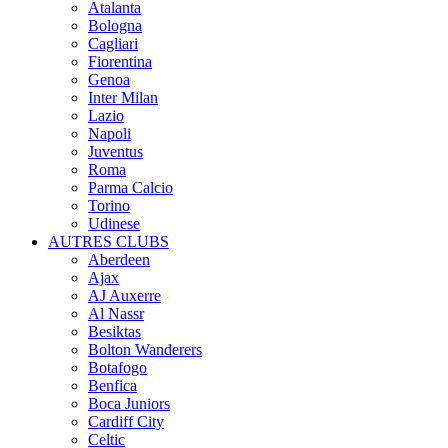
Atalanta
Bologna
Cagliari
Fiorentina
Genoa
Inter Milan
Lazio
Napoli
Juventus
Roma
Parma Calcio
Torino
Udinese
AUTRES CLUBS
Aberdeen
Ajax
AJ Auxerre
Al Nassr
Besiktas
Bolton Wanderers
Botafogo
Benfica
Boca Juniors
Cardiff City
Celtic