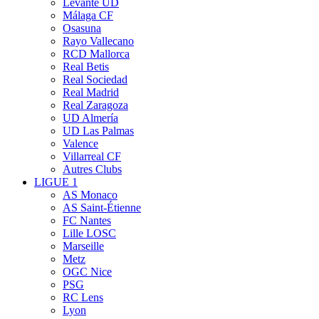
Levante UD
Málaga CF
Osasuna
Rayo Vallecano
RCD Mallorca
Real Betis
Real Sociedad
Real Madrid
Real Zaragoza
UD Almería
UD Las Palmas
Valence
Villarreal CF
Autres Clubs
LIGUE 1
AS Monaco
AS Saint-Étienne
FC Nantes
Lille LOSC
Marseille
Metz
OGC Nice
PSG
RC Lens
Lyon