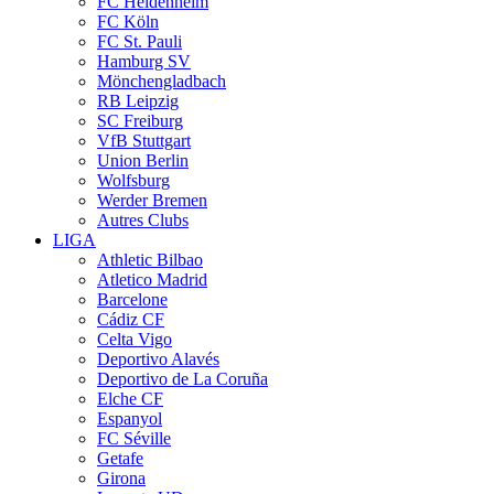
FC Heidenheim
FC Köln
FC St. Pauli
Hamburg SV
Mönchengladbach
RB Leipzig
SC Freiburg
VfB Stuttgart
Union Berlin
Wolfsburg
Werder Bremen
Autres Clubs
LIGA
Athletic Bilbao
Atletico Madrid
Barcelone
Cádiz CF
Celta Vigo
Deportivo Alavés
Deportivo de La Coruña
Elche CF
Espanyol
FC Séville
Getafe
Girona