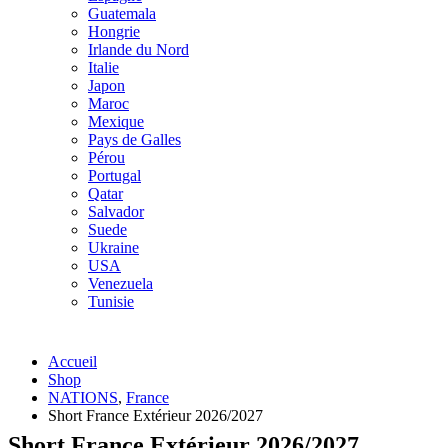
Guatemala
Hongrie
Irlande du Nord
Italie
Japon
Maroc
Mexique
Pays de Galles
Pérou
Portugal
Qatar
Salvador
Suede
Ukraine
USA
Venezuela
Tunisie
Accueil
Shop
NATIONS
,
France
Short France Extérieur 2026/2027
Short France Extérieur 2026/2027