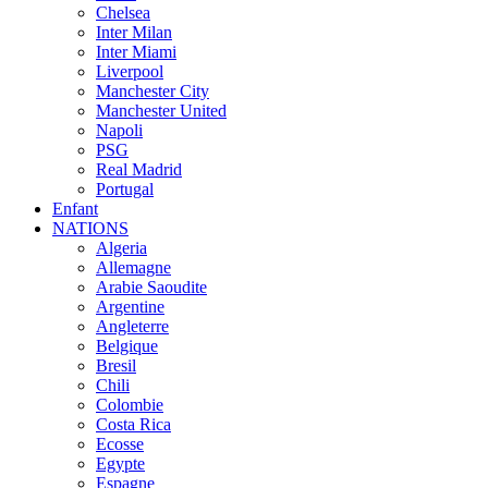
Chelsea
Inter Milan
Inter Miami
Liverpool
Manchester City
Manchester United
Napoli
PSG
Real Madrid
Portugal
Enfant
NATIONS
Algeria
Allemagne
Arabie Saoudite
Argentine
Angleterre
Belgique
Bresil
Chili
Colombie
Costa Rica
Ecosse
Egypte
Espagne