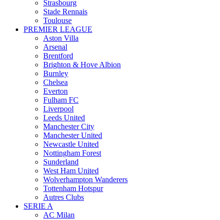
Strasbourg
Stade Rennais
Toulouse
PREMIER LEAGUE
Aston Villa
Arsenal
Brentford
Brighton & Hove Albion
Burnley
Chelsea
Everton
Fulham FC
Liverpool
Leeds United
Manchester City
Manchester United
Newcastle United
Nottingham Forest
Sunderland
West Ham United
Wolverhampton Wanderers
Tottenham Hotspur
Autres Clubs
SERIE A
AC Milan