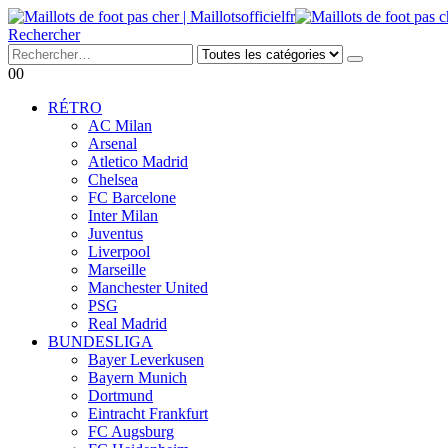
Rechercher
0
0
RÉTRO
AC Milan
Arsenal
Atletico Madrid
Chelsea
FC Barcelone
Inter Milan
Juventus
Liverpool
Marseille
Manchester United
PSG
Real Madrid
BUNDESLIGA
Bayer Leverkusen
Bayern Munich
Dortmund
Eintracht Frankfurt
FC Augsburg