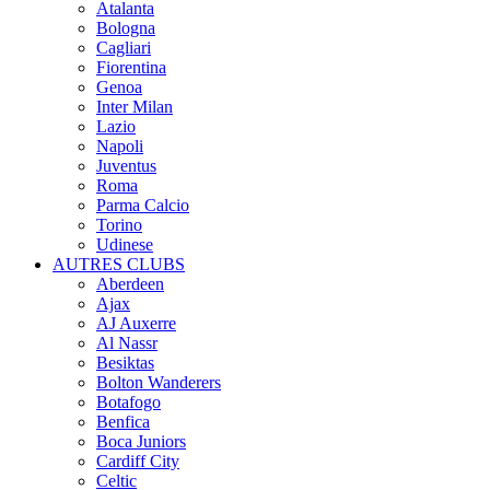
Atalanta
Bologna
Cagliari
Fiorentina
Genoa
Inter Milan
Lazio
Napoli
Juventus
Roma
Parma Calcio
Torino
Udinese
AUTRES CLUBS
Aberdeen
Ajax
AJ Auxerre
Al Nassr
Besiktas
Bolton Wanderers
Botafogo
Benfica
Boca Juniors
Cardiff City
Celtic