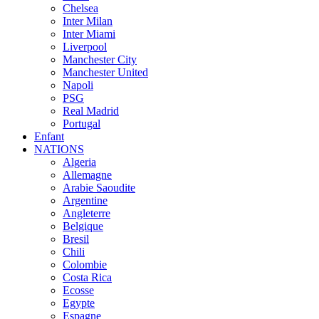
Chelsea
Inter Milan
Inter Miami
Liverpool
Manchester City
Manchester United
Napoli
PSG
Real Madrid
Portugal
Enfant
NATIONS
Algeria
Allemagne
Arabie Saoudite
Argentine
Angleterre
Belgique
Bresil
Chili
Colombie
Costa Rica
Ecosse
Egypte
Espagne