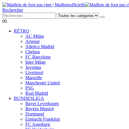
Rechercher
0
0
RÉTRO
AC Milan
Arsenal
Atletico Madrid
Chelsea
FC Barcelone
Inter Milan
Juventus
Liverpool
Marseille
Manchester United
PSG
Real Madrid
BUNDESLIGA
Bayer Leverkusen
Bayern Munich
Dortmund
Eintracht Frankfurt
FC Augsburg