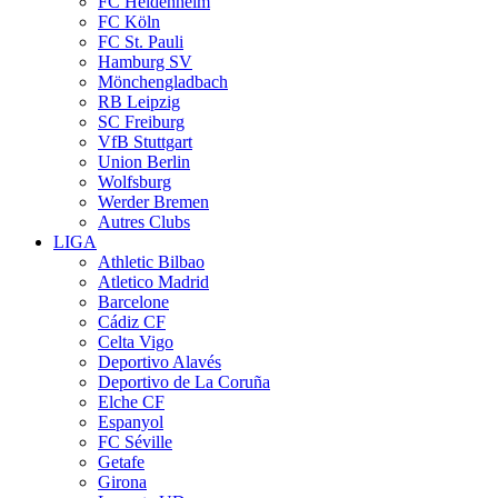
FC Heidenheim
FC Köln
FC St. Pauli
Hamburg SV
Mönchengladbach
RB Leipzig
SC Freiburg
VfB Stuttgart
Union Berlin
Wolfsburg
Werder Bremen
Autres Clubs
LIGA
Athletic Bilbao
Atletico Madrid
Barcelone
Cádiz CF
Celta Vigo
Deportivo Alavés
Deportivo de La Coruña
Elche CF
Espanyol
FC Séville
Getafe
Girona