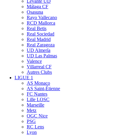
Levante UD
Málaga CF
Osasuna
Rayo Vallecano
RCD Mallorca
Real Betis
Real Sociedad
Real Madrid
Real Zaragoza
UD Almería
UD Las Palmas
Valence
Villarreal CF
Autres Clubs
LIGUE 1
AS Monaco
AS Saint-Étienne
FC Nantes
Lille LOSC
Marseille
Metz
OGC Nice
PSG
RC Lens
Lyon