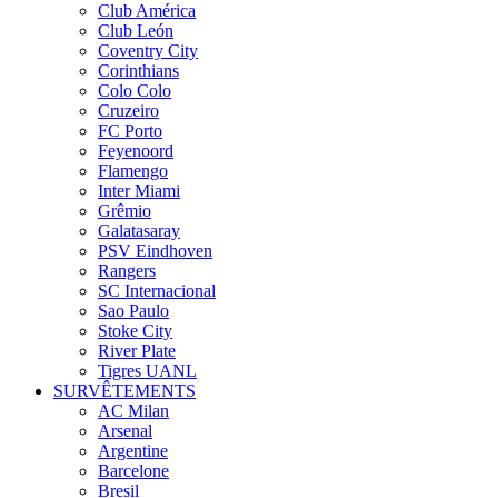
Club América
Club León
Coventry City
Corinthians
Colo Colo
Cruzeiro
FC Porto
Feyenoord
Flamengo
Inter Miami
Grêmio
Galatasaray
PSV Eindhoven
Rangers
SC Internacional
Sao Paulo
Stoke City
River Plate
Tigres UANL
SURVÊTEMENTS
AC Milan
Arsenal
Argentine
Barcelone
Bresil