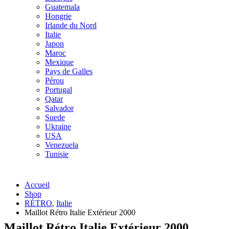
Guatemala
Hongrie
Irlande du Nord
Italie
Japon
Maroc
Mexique
Pays de Galles
Pérou
Portugal
Qatar
Salvador
Suede
Ukraine
USA
Venezuela
Tunisie
Accueil
Shop
RÉTRO
,
Italie
Maillot Rétro Italie Extérieur 2000
Maillot Rétro Italie Extérieur 2000