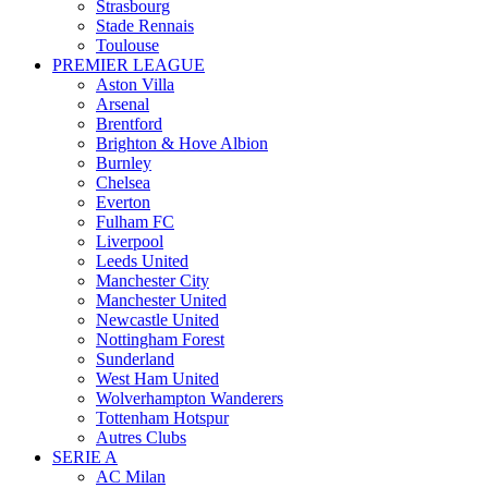
Strasbourg
Stade Rennais
Toulouse
PREMIER LEAGUE
Aston Villa
Arsenal
Brentford
Brighton & Hove Albion
Burnley
Chelsea
Everton
Fulham FC
Liverpool
Leeds United
Manchester City
Manchester United
Newcastle United
Nottingham Forest
Sunderland
West Ham United
Wolverhampton Wanderers
Tottenham Hotspur
Autres Clubs
SERIE A
AC Milan