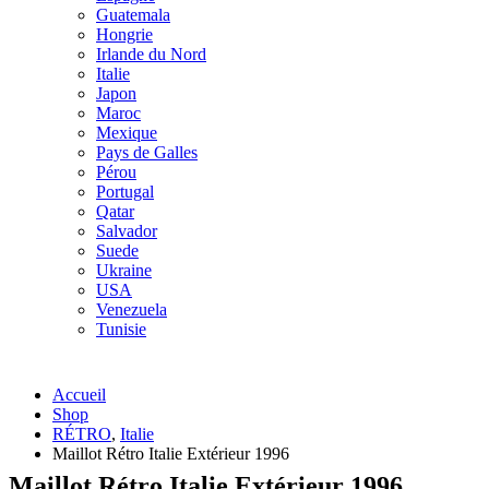
Guatemala
Hongrie
Irlande du Nord
Italie
Japon
Maroc
Mexique
Pays de Galles
Pérou
Portugal
Qatar
Salvador
Suede
Ukraine
USA
Venezuela
Tunisie
Accueil
Shop
RÉTRO
,
Italie
Maillot Rétro Italie Extérieur 1996
Maillot Rétro Italie Extérieur 1996