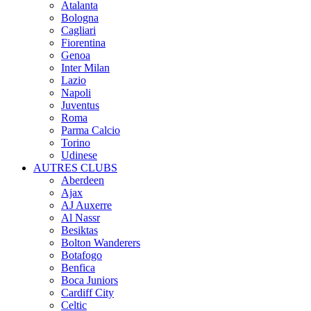
Atalanta
Bologna
Cagliari
Fiorentina
Genoa
Inter Milan
Lazio
Napoli
Juventus
Roma
Parma Calcio
Torino
Udinese
AUTRES CLUBS
Aberdeen
Ajax
AJ Auxerre
Al Nassr
Besiktas
Bolton Wanderers
Botafogo
Benfica
Boca Juniors
Cardiff City
Celtic