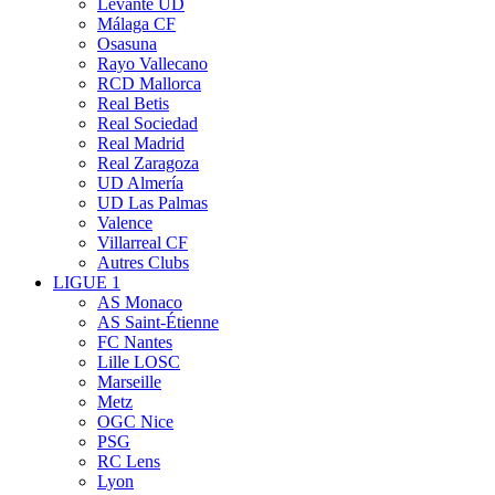
Levante UD
Málaga CF
Osasuna
Rayo Vallecano
RCD Mallorca
Real Betis
Real Sociedad
Real Madrid
Real Zaragoza
UD Almería
UD Las Palmas
Valence
Villarreal CF
Autres Clubs
LIGUE 1
AS Monaco
AS Saint-Étienne
FC Nantes
Lille LOSC
Marseille
Metz
OGC Nice
PSG
RC Lens
Lyon