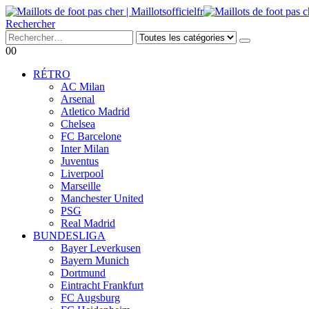
Rechercher
0
0
RÉTRO
AC Milan
Arsenal
Atletico Madrid
Chelsea
FC Barcelone
Inter Milan
Juventus
Liverpool
Marseille
Manchester United
PSG
Real Madrid
BUNDESLIGA
Bayer Leverkusen
Bayern Munich
Dortmund
Eintracht Frankfurt
FC Augsburg