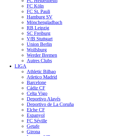
FC Heidenheim
FC Köln
FC St. Pauli
Hamburg SV
Mönchengladbach
RB Leipzig
SC Freiburg
VfB Stuttgart
Union Berlin
Wolfsburg
Werder Bremen
Autres Clubs
LIGA
Athletic Bilbao
Atletico Madrid
Barcelone
Cádiz CF
Celta Vigo
Deportivo Alavés
Deportivo de La Coruña
Elche CF
Espanyol
FC Séville
Getafe
Girona