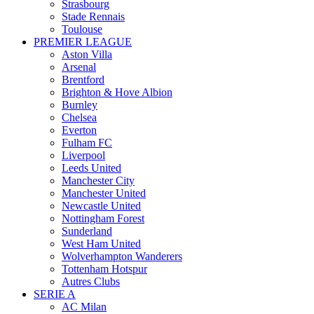
Strasbourg
Stade Rennais
Toulouse
PREMIER LEAGUE
Aston Villa
Arsenal
Brentford
Brighton & Hove Albion
Burnley
Chelsea
Everton
Fulham FC
Liverpool
Leeds United
Manchester City
Manchester United
Newcastle United
Nottingham Forest
Sunderland
West Ham United
Wolverhampton Wanderers
Tottenham Hotspur
Autres Clubs
SERIE A
AC Milan