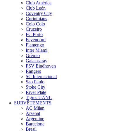
Club América
Club León
Coventry City
Corinthians
Colo Colo
Cruzeiro
FC Porto
Feyenoord
Flamengo
Inter Miami
Grêmio
Galatasaray
PSV Eindhoven
Rangers
SC Internacional
Sao Paulo
Stoke City
River Plate
Tigres UANL
SURVÊTEMENTS
AC Milan
Arsenal
Argentine
Barcelone
Bresil