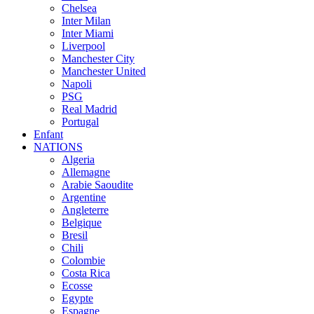
Chelsea
Inter Milan
Inter Miami
Liverpool
Manchester City
Manchester United
Napoli
PSG
Real Madrid
Portugal
Enfant
NATIONS
Algeria
Allemagne
Arabie Saoudite
Argentine
Angleterre
Belgique
Bresil
Chili
Colombie
Costa Rica
Ecosse
Egypte
Espagne