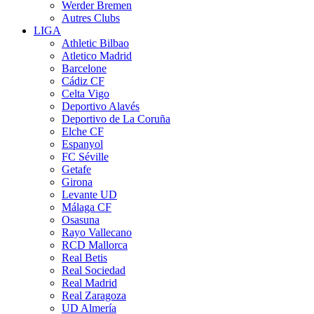
Werder Bremen
Autres Clubs
LIGA
Athletic Bilbao
Atletico Madrid
Barcelone
Cádiz CF
Celta Vigo
Deportivo Alavés
Deportivo de La Coruña
Elche CF
Espanyol
FC Séville
Getafe
Girona
Levante UD
Málaga CF
Osasuna
Rayo Vallecano
RCD Mallorca
Real Betis
Real Sociedad
Real Madrid
Real Zaragoza
UD Almería