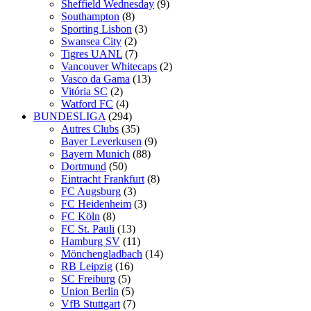
Sheffield Wednesday
(9)
Southampton
(8)
Sporting Lisbon
(3)
Swansea City
(2)
Tigres UANL
(7)
Vancouver Whitecaps
(2)
Vasco da Gama
(13)
Vitória SC
(2)
Watford FC
(4)
BUNDESLIGA
(294)
Autres Clubs
(35)
Bayer Leverkusen
(9)
Bayern Munich
(88)
Dortmund
(50)
Eintracht Frankfurt
(8)
FC Augsburg
(3)
FC Heidenheim
(3)
FC Köln
(8)
FC St. Pauli
(13)
Hamburg SV
(11)
Mönchengladbach
(14)
RB Leipzig
(16)
SC Freiburg
(5)
Union Berlin
(5)
VfB Stuttgart
(7)