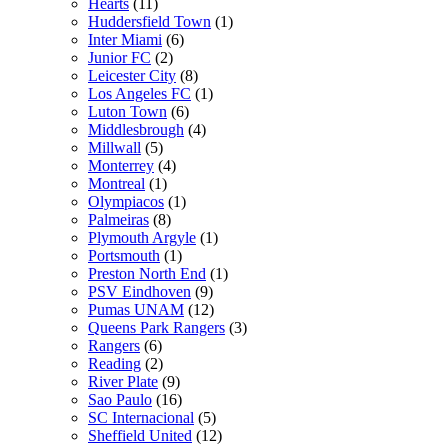
Hearts
(11)
Huddersfield Town
(1)
Inter Miami
(6)
Junior FC
(2)
Leicester City
(8)
Los Angeles FC
(1)
Luton Town
(6)
Middlesbrough
(4)
Millwall
(5)
Monterrey
(4)
Montreal
(1)
Olympiacos
(1)
Palmeiras
(8)
Plymouth Argyle
(1)
Portsmouth
(1)
Preston North End
(1)
PSV Eindhoven
(9)
Pumas UNAM
(12)
Queens Park Rangers
(3)
Rangers
(6)
Reading
(2)
River Plate
(9)
Sao Paulo
(16)
SC Internacional
(5)
Sheffield United
(12)