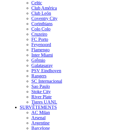
Celtic
Club América
Club León
Coventry City
Corinthians
Colo Colo
Cruzeiro
FC Porto
Feyenoord
Flamengo
Inter Miami
Grêmio
Galatasaray
PSV Eindhoven
Rangers
SC Internacional
Sao Paulo
Stoke City
River Plate
Tigres UANL
SURVÊTEMENTS
AC Milan
Arsenal
Argentine
Barcelone