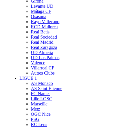
Girona
Levante UD
Málaga CF
Osasuna
Rayo Vallecano
RCD Mallorca
Real Betis
Real Sociedad
Real Madrid
Real Zaragoza
UD Almería
UD Las Palmas
Valence
Villarreal CF
Autres Clubs
LIGUE 1
AS Monaco
AS Saint-Étienne
FC Nantes
Lille LOSC
Marseille
Metz
OGC Nice
PSG
RC Lens