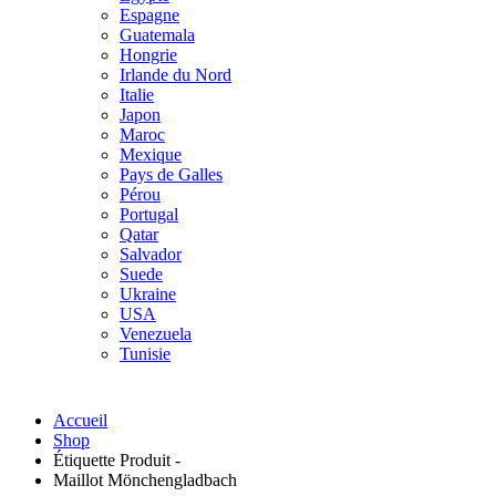
Espagne
Guatemala
Hongrie
Irlande du Nord
Italie
Japon
Maroc
Mexique
Pays de Galles
Pérou
Portugal
Qatar
Salvador
Suede
Ukraine
USA
Venezuela
Tunisie
Accueil
Shop
Étiquette Produit -
Maillot Mönchengladbach