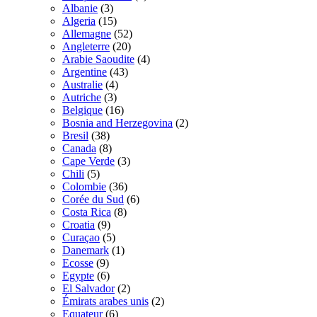
Albanie
(3)
Algeria
(15)
Allemagne
(52)
Angleterre
(20)
Arabie Saoudite
(4)
Argentine
(43)
Australie
(4)
Autriche
(3)
Belgique
(16)
Bosnia and Herzegovina
(2)
Bresil
(38)
Canada
(8)
Cape Verde
(3)
Chili
(5)
Colombie
(36)
Corée du Sud
(6)
Costa Rica
(8)
Croatia
(9)
Curaçao
(5)
Danemark
(1)
Ecosse
(9)
Egypte
(6)
El Salvador
(2)
Émirats arabes unis
(2)
Equateur
(6)