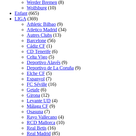
Werder Bremen
(8)
Wolfsburg
(10)
Enfant
(665)
LIGA
(369)
Athletic Bilbao
(9)
Atletico Madrid
(34)
Autres Clubs
(13)
Barcelone
(56)
Cádiz CF
(1)
CD Tenerife
(6)
Celta Vigo
(5)
Deportivo Alavés
(9)
Deportivo de La Coruña
(9)
Elche CF
(5)
Espanyol
(7)
FC Séville
(16)
Getafe
(6)
Girona
(12)
Levante UD
(4)
Málaga CF
(9)
Osasuna
(7)
Rayo Vallecano
(4)
RCD Mallorca
(10)
Real Betis
(16)
Real Madrid
(85)