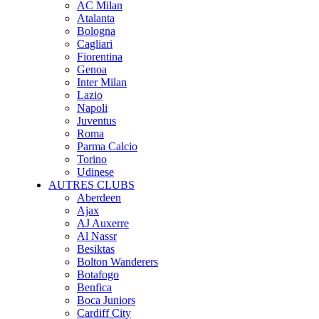
AC Milan
Atalanta
Bologna
Cagliari
Fiorentina
Genoa
Inter Milan
Lazio
Napoli
Juventus
Roma
Parma Calcio
Torino
Udinese
AUTRES CLUBS
Aberdeen
Ajax
AJ Auxerre
Al Nassr
Besiktas
Bolton Wanderers
Botafogo
Benfica
Boca Juniors
Cardiff City