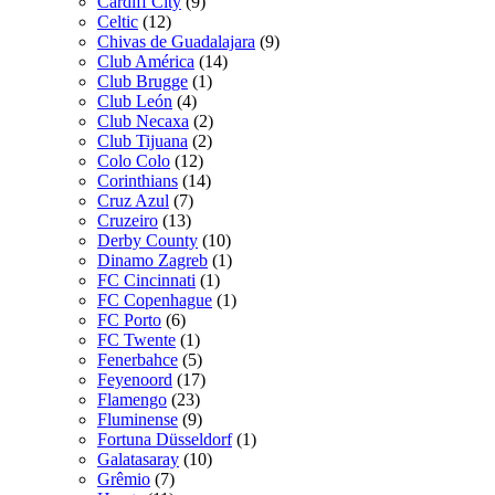
Cardiff City
(9)
Celtic
(12)
Chivas de Guadalajara
(9)
Club América
(14)
Club Brugge
(1)
Club León
(4)
Club Necaxa
(2)
Club Tijuana
(2)
Colo Colo
(12)
Corinthians
(14)
Cruz Azul
(7)
Cruzeiro
(13)
Derby County
(10)
Dinamo Zagreb
(1)
FC Cincinnati
(1)
FC Copenhague
(1)
FC Porto
(6)
FC Twente
(1)
Fenerbahce
(5)
Feyenoord
(17)
Flamengo
(23)
Fluminense
(9)
Fortuna Düsseldorf
(1)
Galatasaray
(10)
Grêmio
(7)