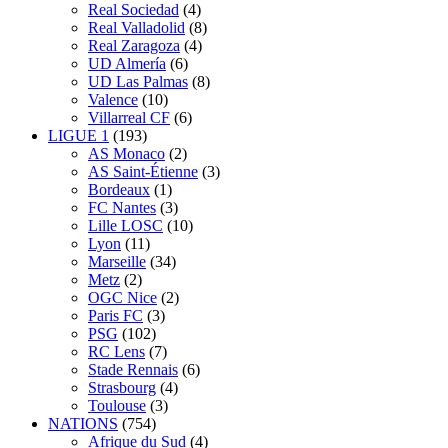
Real Sociedad
(4)
Real Valladolid
(8)
Real Zaragoza
(4)
UD Almería
(6)
UD Las Palmas
(8)
Valence
(10)
Villarreal CF
(6)
LIGUE 1
(193)
AS Monaco
(2)
AS Saint-Étienne
(3)
Bordeaux
(1)
FC Nantes
(3)
Lille LOSC
(10)
Lyon
(11)
Marseille
(34)
Metz
(2)
OGC Nice
(2)
Paris FC
(3)
PSG
(102)
RC Lens
(7)
Stade Rennais
(6)
Strasbourg
(4)
Toulouse
(3)
NATIONS
(754)
Afrique du Sud
(4)