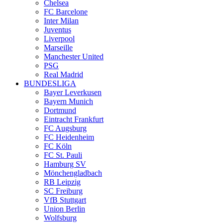
Chelsea
FC Barcelone
Inter Milan
Juventus
Liverpool
Marseille
Manchester United
PSG
Real Madrid
BUNDESLIGA
Bayer Leverkusen
Bayern Munich
Dortmund
Eintracht Frankfurt
FC Augsburg
FC Heidenheim
FC Köln
FC St. Pauli
Hamburg SV
Mönchengladbach
RB Leipzig
SC Freiburg
VfB Stuttgart
Union Berlin
Wolfsburg