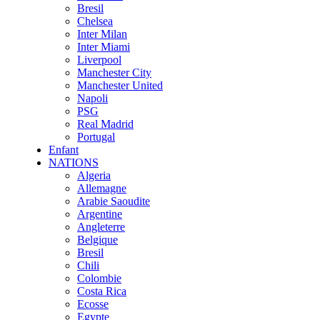
Bresil
Chelsea
Inter Milan
Inter Miami
Liverpool
Manchester City
Manchester United
Napoli
PSG
Real Madrid
Portugal
Enfant
NATIONS
Algeria
Allemagne
Arabie Saoudite
Argentine
Angleterre
Belgique
Bresil
Chili
Colombie
Costa Rica
Ecosse
Egypte