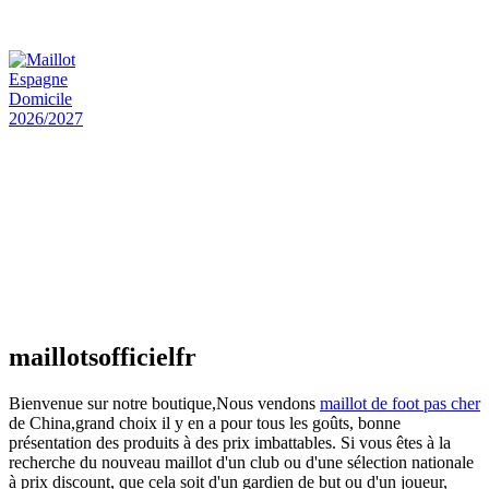
€
48.00
Le prix initial était : €48.00.
€
25.90
Le prix
actuel est : €25.90.
Maillot Espagne Domicile 2026/2027
€
48.00
Le prix initial était : €48.00.
€
25.90
Le prix
actuel est : €25.90.
Maillot France Domicile 2026/2027
€
48.00
Le prix initial était : €48.00.
€
25.90
Le prix
actuel est : €25.90.
maillotsofficielfr
Bienvenue sur notre boutique,Nous vendons
maillot de foot pas cher
de China,grand choix il y en a pour tous les goûts, bonne
présentation des produits à des prix imbattables. Si vous êtes à la
recherche du nouveau maillot d'un club ou d'une sélection nationale
à prix discount, que cela soit d'un gardien de but ou d'un joueur,