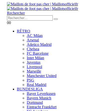
Rechercher
0
0
RÉTRO
AC Milan
Arsenal
Atletico Madrid
Chelsea
FC Barcelone
Inter Milan
Juventus
Liverpool
Marseille
Manchester United
PSG
Real Madrid
BUNDESLIGA
Bayer Leverkusen
Bayern Munich
Dortmund
Eintracht Frankfurt