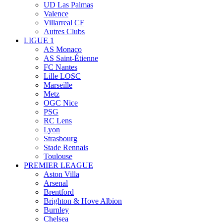
UD Las Palmas
Valence
Villarreal CF
Autres Clubs
LIGUE 1
AS Monaco
AS Saint-Étienne
FC Nantes
Lille LOSC
Marseille
Metz
OGC Nice
PSG
RC Lens
Lyon
Strasbourg
Stade Rennais
Toulouse
PREMIER LEAGUE
Aston Villa
Arsenal
Brentford
Brighton & Hove Albion
Burnley
Chelsea