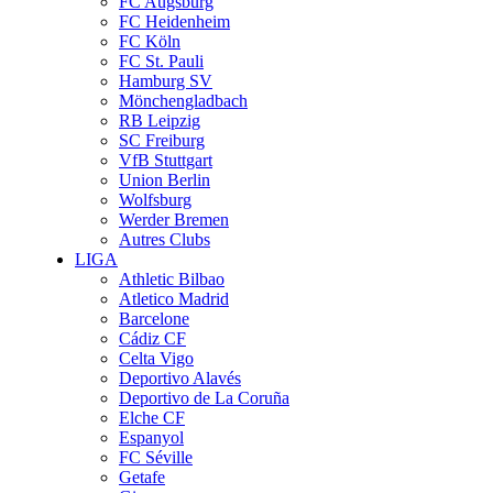
FC Augsburg
FC Heidenheim
FC Köln
FC St. Pauli
Hamburg SV
Mönchengladbach
RB Leipzig
SC Freiburg
VfB Stuttgart
Union Berlin
Wolfsburg
Werder Bremen
Autres Clubs
LIGA
Athletic Bilbao
Atletico Madrid
Barcelone
Cádiz CF
Celta Vigo
Deportivo Alavés
Deportivo de La Coruña
Elche CF
Espanyol
FC Séville
Getafe