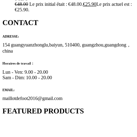
€
48.00
Le prix initial était : €48.00.
€
25.90
Le prix actuel est :
€25.90.
CONTACT
ADRESSE:
154 guangyuanzhonglu,baiyun, 510400, guangzhou,guangdong，
china
Horaires de travail：
Lun - Ven: 9.00 - 20.00
Sam - Dim: 10.00 - 20.00
EMAIL:
maillotdefoot2016@gmail.com
FEATURED PRODUCTS
Maillot Bresil Domicile 2026/2027