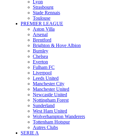
Lyon
Strasbourg
Stade Rennais
Toulouse
PREMIER LEAGUE
Aston Villa
Arsenal
Brentford
Brighton & Hove Albion
Burnley
Chelsea
Everton
Fulham FC
Liverpool
Leeds United
Manchester City
Manchester United
Newcastle United
Nottingham Forest
Sunderland
West Ham United
Wolverhampton Wanderers
Tottenham Hotspur
Autres Clubs
SERIE A