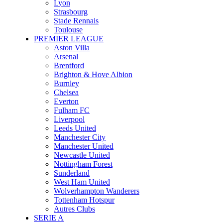
Lyon
Strasbourg
Stade Rennais
Toulouse
PREMIER LEAGUE
Aston Villa
Arsenal
Brentford
Brighton & Hove Albion
Burnley
Chelsea
Everton
Fulham FC
Liverpool
Leeds United
Manchester City
Manchester United
Newcastle United
Nottingham Forest
Sunderland
West Ham United
Wolverhampton Wanderers
Tottenham Hotspur
Autres Clubs
SERIE A