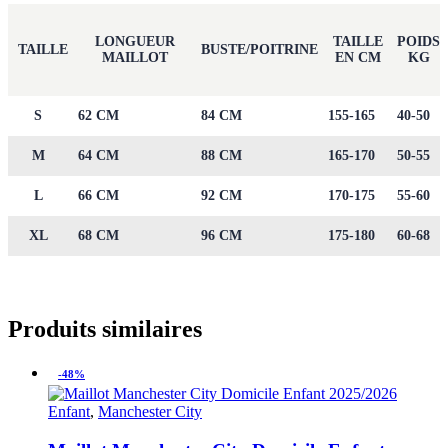
LONGUEUR
TAILLE
POIDS
TAILLE
BUSTE/POITRINE
MAILLOT
EN CM
KG
S
62 CM
84 CM
155-165
40-50
M
64 CM
88 CM
165-170
50-55
L
66 CM
92 CM
170-175
55-60
XL
68 CM
96 CM
175-180
60-68
Produits similaires
-48%
Enfant
,
Manchester City