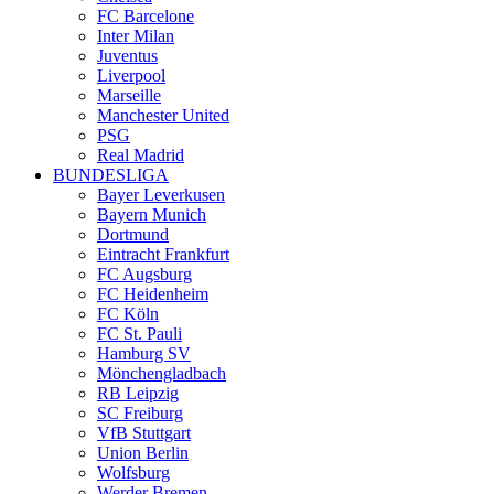
FC Barcelone
Inter Milan
Juventus
Liverpool
Marseille
Manchester United
PSG
Real Madrid
BUNDESLIGA
Bayer Leverkusen
Bayern Munich
Dortmund
Eintracht Frankfurt
FC Augsburg
FC Heidenheim
FC Köln
FC St. Pauli
Hamburg SV
Mönchengladbach
RB Leipzig
SC Freiburg
VfB Stuttgart
Union Berlin
Wolfsburg
Werder Bremen