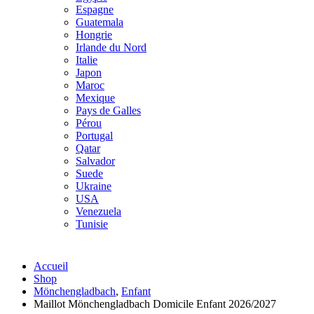
Espagne
Guatemala
Hongrie
Irlande du Nord
Italie
Japon
Maroc
Mexique
Pays de Galles
Pérou
Portugal
Qatar
Salvador
Suede
Ukraine
USA
Venezuela
Tunisie
Accueil
Shop
Mönchengladbach
,
Enfant
Maillot Mönchengladbach Domicile Enfant 2026/2027