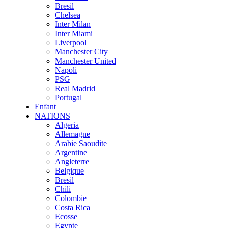
Bresil
Chelsea
Inter Milan
Inter Miami
Liverpool
Manchester City
Manchester United
Napoli
PSG
Real Madrid
Portugal
Enfant
NATIONS
Algeria
Allemagne
Arabie Saoudite
Argentine
Angleterre
Belgique
Bresil
Chili
Colombie
Costa Rica
Ecosse
Egypte