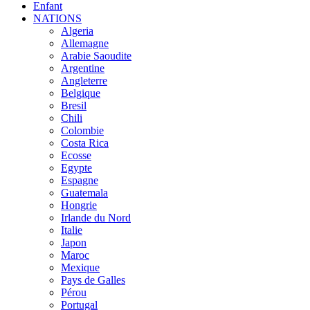
Enfant
NATIONS
Algeria
Allemagne
Arabie Saoudite
Argentine
Angleterre
Belgique
Bresil
Chili
Colombie
Costa Rica
Ecosse
Egypte
Espagne
Guatemala
Hongrie
Irlande du Nord
Italie
Japon
Maroc
Mexique
Pays de Galles
Pérou
Portugal