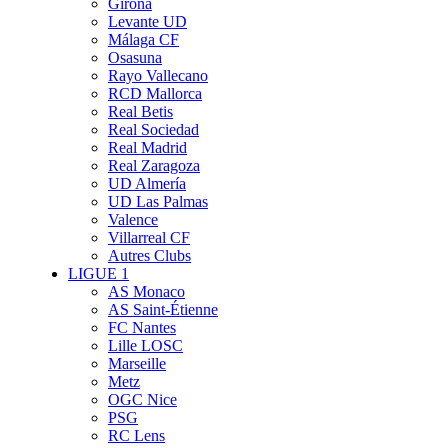
Girona
Levante UD
Málaga CF
Osasuna
Rayo Vallecano
RCD Mallorca
Real Betis
Real Sociedad
Real Madrid
Real Zaragoza
UD Almería
UD Las Palmas
Valence
Villarreal CF
Autres Clubs
LIGUE 1
AS Monaco
AS Saint-Étienne
FC Nantes
Lille LOSC
Marseille
Metz
OGC Nice
PSG
RC Lens