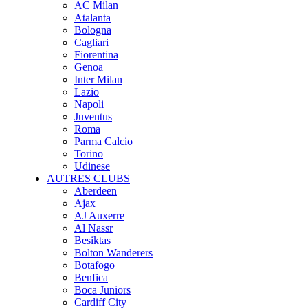
AC Milan
Atalanta
Bologna
Cagliari
Fiorentina
Genoa
Inter Milan
Lazio
Napoli
Juventus
Roma
Parma Calcio
Torino
Udinese
AUTRES CLUBS
Aberdeen
Ajax
AJ Auxerre
Al Nassr
Besiktas
Bolton Wanderers
Botafogo
Benfica
Boca Juniors
Cardiff City