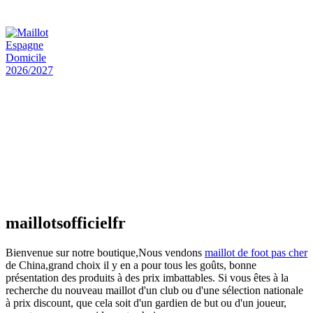
€
48.00
Le prix initial était : €48.00.
€
25.90
Le prix
actuel est : €25.90.
Maillot Espagne Domicile 2026/2027
€
48.00
Le prix initial était : €48.00.
€
25.90
Le prix
actuel est : €25.90.
Maillot France Domicile 2026/2027
€
48.00
Le prix initial était : €48.00.
€
25.90
Le prix
actuel est : €25.90.
maillotsofficielfr
Bienvenue sur notre boutique,Nous vendons
maillot de foot pas cher
de China,grand choix il y en a pour tous les goûts, bonne
présentation des produits à des prix imbattables. Si vous êtes à la
recherche du nouveau maillot d'un club ou d'une sélection nationale
à prix discount, que cela soit d'un gardien de but ou d'un joueur,