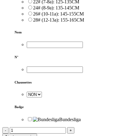
22# (7-8a): 125-135CM
24# (8-9a): 135-145CM
26# (10-11a): 145-155CM
28# (12-13a): 155-165CM
Nom
N°
Chaussettes
Badge
Bundesliga
-
+