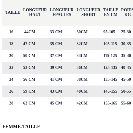
LONGUEUR
LONGUEUR
LONGUEUR
TAILLE
POID
TAILLE
HAUT
EPAULES
SHORT
EN CM
KG
16
44CM
33 CM
30CM
95-105
25-30
18
47 CM
35 CM
32CM
105-115
30-35
20
50 CM
37 CM
34CM
115-125
35-40
22
53 CM
39 CM
36CM
125-135
40-45
24
56 CM
41 CM
38CM
135-145
45-50
26
59 CM
43 CM
40CM
145-155
50-55
28
62 CM
45 CM
42CM
155-165
55-60
FEMME-TAILLE