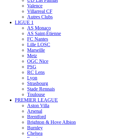
UD Las Palmas
Valence
Villarreal CF
Autres Clubs
LIGUE 1
AS Monaco
AS Saint-Étienne
FC Nantes
Lille LOSC
Marseille
Metz
OGC Nice
PSG
RC Lens
Lyon
Strasbourg
Stade Rennais
Toulouse
PREMIER LEAGUE
Aston Villa
Arsenal
Brentford
Brighton & Hove Albion
Burnley
Chelsea