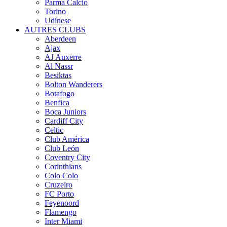
Parma Calcio
Torino
Udinese
AUTRES CLUBS
Aberdeen
Ajax
AJ Auxerre
Al Nassr
Besiktas
Bolton Wanderers
Botafogo
Benfica
Boca Juniors
Cardiff City
Celtic
Club América
Club León
Coventry City
Corinthians
Colo Colo
Cruzeiro
FC Porto
Feyenoord
Flamengo
Inter Miami