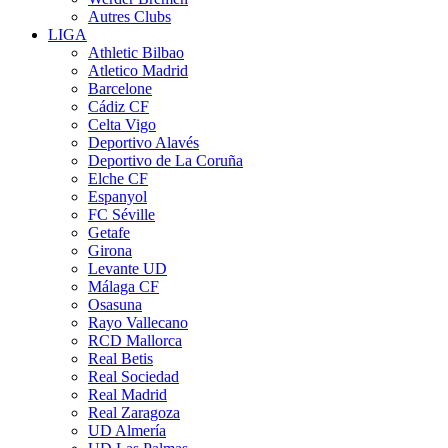
Autres Clubs
LIGA
Athletic Bilbao
Atletico Madrid
Barcelone
Cádiz CF
Celta Vigo
Deportivo Alavés
Deportivo de La Coruña
Elche CF
Espanyol
FC Séville
Getafe
Girona
Levante UD
Málaga CF
Osasuna
Rayo Vallecano
RCD Mallorca
Real Betis
Real Sociedad
Real Madrid
Real Zaragoza
UD Almería