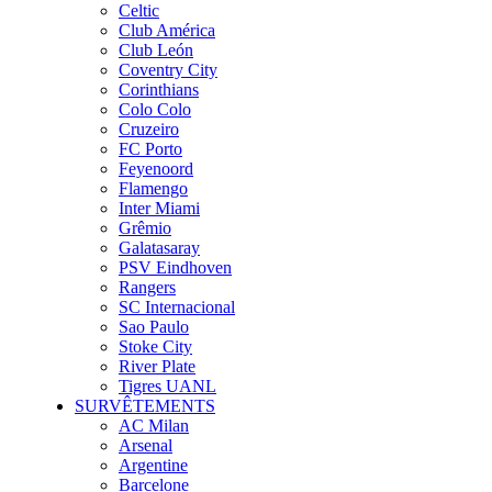
Celtic
Club América
Club León
Coventry City
Corinthians
Colo Colo
Cruzeiro
FC Porto
Feyenoord
Flamengo
Inter Miami
Grêmio
Galatasaray
PSV Eindhoven
Rangers
SC Internacional
Sao Paulo
Stoke City
River Plate
Tigres UANL
SURVÊTEMENTS
AC Milan
Arsenal
Argentine
Barcelone