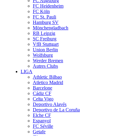
FC Augsburg
FC Heidenheim
FC Köln
FC St. Pauli
Hamburg SV
Mönchengladbach
RB Leipzig
SC Freiburg
VfB Stuttgart
Union Berlin
Wolfsburg
Werder Bremen
Autres Clubs
LIGA
Athletic Bilbao
Atletico Madrid
Barcelone
Cádiz CF
Celta Vigo
Deportivo Alavés
Deportivo de La Coruña
Elche CF
Espanyol
FC Séville
Getafe