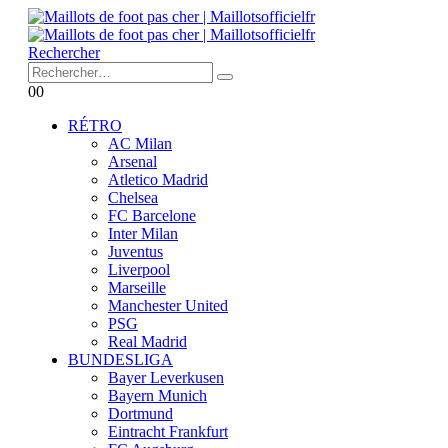
Rechercher
0
0
RÉTRO
AC Milan
Arsenal
Atletico Madrid
Chelsea
FC Barcelone
Inter Milan
Juventus
Liverpool
Marseille
Manchester United
PSG
Real Madrid
BUNDESLIGA
Bayer Leverkusen
Bayern Munich
Dortmund
Eintracht Frankfurt