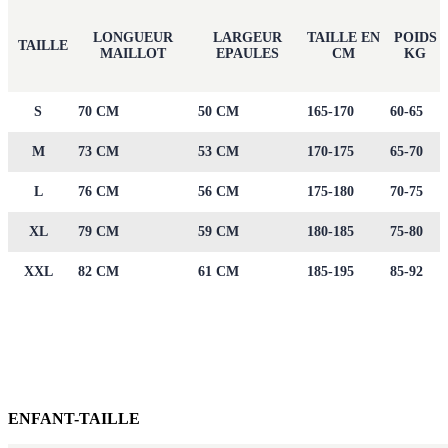
LONGUEUR
LARGEUR
TAILLE EN
POIDS
TAILLE
MAILLOT
EPAULES
CM
KG
S
70 CM
50 CM
165-170
60-65
M
73 CM
53 CM
170-175
65-70
L
76 CM
56 CM
175-180
70-75
XL
79 CM
59 CM
180-185
75-80
XXL
82 CM
61 CM
185-195
85-92
ENFANT-TAILLE