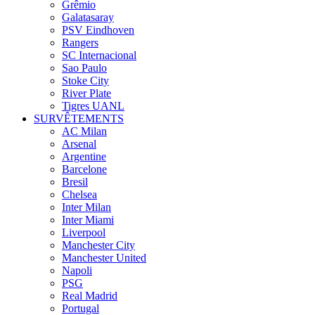
Grêmio
Galatasaray
PSV Eindhoven
Rangers
SC Internacional
Sao Paulo
Stoke City
River Plate
Tigres UANL
SURVÊTEMENTS
AC Milan
Arsenal
Argentine
Barcelone
Bresil
Chelsea
Inter Milan
Inter Miami
Liverpool
Manchester City
Manchester United
Napoli
PSG
Real Madrid
Portugal