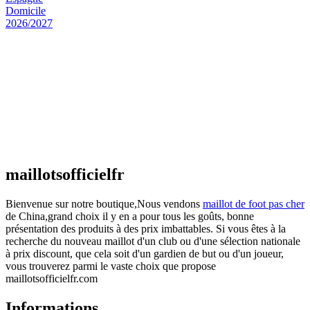
Maillot Espagne Domicile 2026/2027
€
48.00
Le prix initial était : €48.00.
€
25.90
Le prix
actuel est : €25.90.
Maillot France Domicile 2026/2027
€
48.00
Le prix initial était : €48.00.
€
25.90
Le prix
actuel est : €25.90.
maillotsofficielfr
Bienvenue sur notre boutique,Nous vendons
maillot de foot pas cher
de China,grand choix il y en a pour tous les goûts, bonne
présentation des produits à des prix imbattables. Si vous êtes à la
recherche du nouveau maillot d'un club ou d'une sélection nationale
à prix discount, que cela soit d'un gardien de but ou d'un joueur,
vous trouverez parmi le vaste choix que propose
maillotsofficielfr.com
Informations