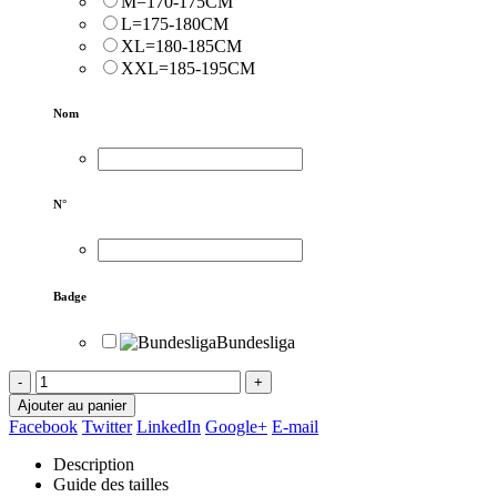
M=170-175CM
L=175-180CM
XL=180-185CM
XXL=185-195CM
Nom
N°
Badge
Bundesliga
-
+
Ajouter au panier
Facebook
Twitter
LinkedIn
Google+
E-mail
Description
Guide des tailles