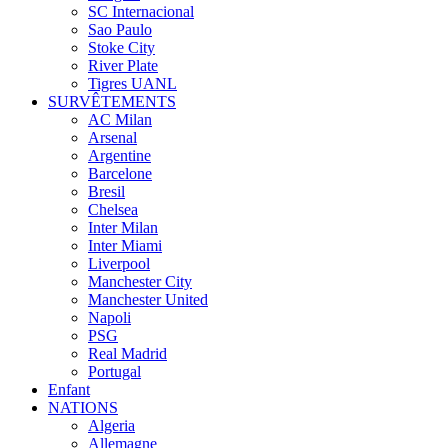
SC Internacional
Sao Paulo
Stoke City
River Plate
Tigres UANL
SURVÊTEMENTS
AC Milan
Arsenal
Argentine
Barcelone
Bresil
Chelsea
Inter Milan
Inter Miami
Liverpool
Manchester City
Manchester United
Napoli
PSG
Real Madrid
Portugal
Enfant
NATIONS
Algeria
Allemagne