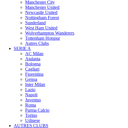
Manchester City
Manchester United
Newcastle United
Nottingham Forest
Sunderland
West Ham United
Wolverhampton Wanderers
Tottenham Hotspur
Autres Clubs
SERIE A
AC Milan
Atalanta
Bologna
Cagliari
Fiorentina
Genoa
Inter Milan
Lazio
Napoli
Juventus
Roma
Parma Calcio
Torino
Udinese
AUTRES CLUBS