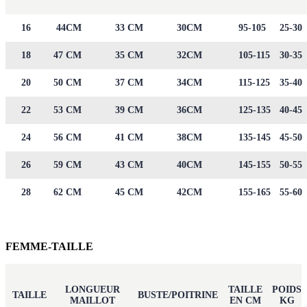
16
44CM
33 CM
30CM
95-105
25-30
18
47 CM
35 CM
32CM
105-115
30-35
20
50 CM
37 CM
34CM
115-125
35-40
22
53 CM
39 CM
36CM
125-135
40-45
24
56 CM
41 CM
38CM
135-145
45-50
26
59 CM
43 CM
40CM
145-155
50-55
28
62 CM
45 CM
42CM
155-165
55-60
FEMME-TAILLE
LONGUEUR
TAILLE
POIDS
TAILLE
BUSTE/POITRINE
MAILLOT
EN CM
KG