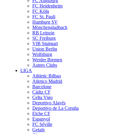
FC Augsburg
FC Heidenheim
FC Köln
FC St. Pauli
Hamburg SV
Mönchengladbach
RB Leipzig
SC Freiburg
VfB Stuttgart
Union Berlin
Wolfsburg
Werder Bremen
Autres Clubs
LIGA
Athletic Bilbao
Atletico Madrid
Barcelone
Cádiz CF
Celta Vigo
Deportivo Alavés
Deportivo de La Coruña
Elche CF
Espanyol
FC Séville
Getafe