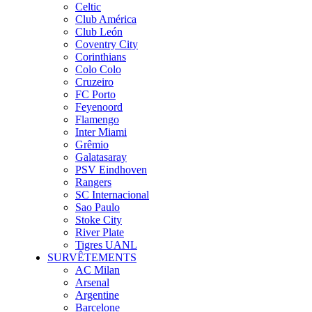
Celtic
Club América
Club León
Coventry City
Corinthians
Colo Colo
Cruzeiro
FC Porto
Feyenoord
Flamengo
Inter Miami
Grêmio
Galatasaray
PSV Eindhoven
Rangers
SC Internacional
Sao Paulo
Stoke City
River Plate
Tigres UANL
SURVÊTEMENTS
AC Milan
Arsenal
Argentine
Barcelone