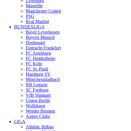
Liverpool
Marseille
Manchester United
PSG
Real Madrid
BUNDESLIGA
Bayer Leverkusen
Bayern Munich
Dortmund
Eintracht Frankfurt
FC Augsburg
FC Heidenheim
FC Köln
FC St. Pauli
Hamburg SV
Mönchengladbach
RB Leipzig
SC Freiburg
VfB Stuttgart
Union Berlin
Wolfsburg
Werder Bremen
Autres Clubs
LIGA
Athletic Bilbao