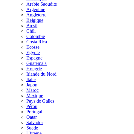
Arabie Saoudite
Argentine
Angleterre
Belgique
Bresil
Chili
Colombie
Costa Rica
Ecosse
Egypte
Espagne
Guatemala
Hongrie
Irlande du Nord
Italie
Japon
Maroc
Mexique
Pays de Galles
Pérou
Portugal
Qatar
Salvador
Suede
Ukraine