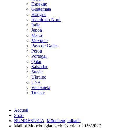
Espagne
Guatemala
Hongrie
Irlande du Nord
Italie
Japon
Maroc
Mexique
Pays de Galles
Pérou
Portugal
Qatar
Salvador
Suede
Ukraine
USA
Venezuela
Tunisie
Accueil
Shop
BUNDESLIGA
,
Mönchengladbach
Maillot Monchengladbach Extérieur 2026/2027