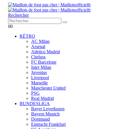
Rechercher
0
0
RÉTRO
AC Milan
Arsenal
Atletico Madrid
Chelsea
FC Barcelone
Inter Milan
Juventus
Liverpool
Marseille
Manchester United
PSG
Real Madrid
BUNDESLIGA
Bayer Leverkusen
Bayern Munich
Dortmund
Eintracht Frankfurt