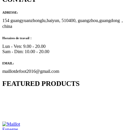
ADRESSE:
154 guangyuanzhonglu,baiyun, 510400, guangzhou,guangdong，
china
Horaires de travail：
Lun - Ven: 9.00 - 20.00
Sam - Dim: 10.00 - 20.00
EMAIL:
maillotdefoot2016@gmail.com
FEATURED PRODUCTS
Maillot Bresil Domicile 2026/2027
€
48.00
Le prix initial était : €48.00.
€
25.90
Le prix
actuel est : €25.90.