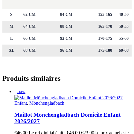
S
62 CM
84 CM
155-165
40-50
M
64 CM
88 CM
165-170
50-55
L
66 CM
92 CM
170-175
55-60
XL
68 CM
96 CM
175-180
60-68
Produits similaires
-48%
Enfant
,
Mönchengladbach
Maillot Mönchengladbach Domicile Enfant
2026/2027
€
46.00
Le prix initial était : €46.00.
€
23.90
Le prix actuel est :