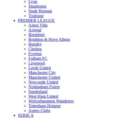
Lyon
Strasbourg
Stade Rennais
Toulouse
PREMIER LEAGUE
Aston Villa
Arsenal
Brentford
Brighton & Hove Albion
Burnley
Chelsea
Everton
Fulham FC
Liverpool
Leeds United
Manchester City
Manchester United
Newcastle United
Nottingham Forest
Sunderland
West Ham United
Wolverhampton Wanderers
Tottenham Hotspur
Autres Clubs
SERIE A