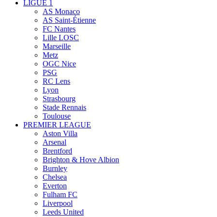
LIGUE 1
AS Monaco
AS Saint-Étienne
FC Nantes
Lille LOSC
Marseille
Metz
OGC Nice
PSG
RC Lens
Lyon
Strasbourg
Stade Rennais
Toulouse
PREMIER LEAGUE
Aston Villa
Arsenal
Brentford
Brighton & Hove Albion
Burnley
Chelsea
Everton
Fulham FC
Liverpool
Leeds United