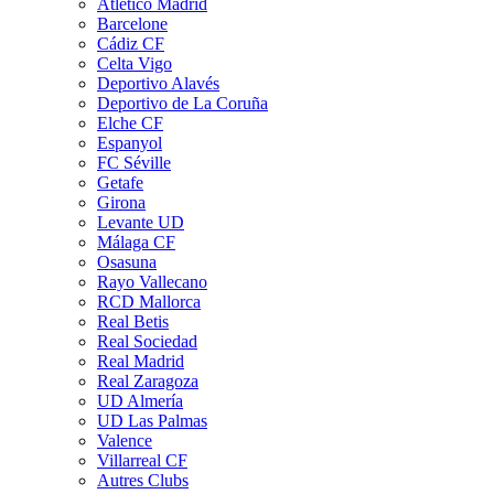
Atletico Madrid
Barcelone
Cádiz CF
Celta Vigo
Deportivo Alavés
Deportivo de La Coruña
Elche CF
Espanyol
FC Séville
Getafe
Girona
Levante UD
Málaga CF
Osasuna
Rayo Vallecano
RCD Mallorca
Real Betis
Real Sociedad
Real Madrid
Real Zaragoza
UD Almería
UD Las Palmas
Valence
Villarreal CF
Autres Clubs