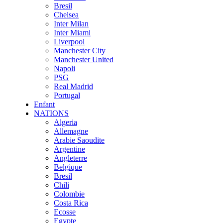
Bresil
Chelsea
Inter Milan
Inter Miami
Liverpool
Manchester City
Manchester United
Napoli
PSG
Real Madrid
Portugal
Enfant
NATIONS
Algeria
Allemagne
Arabie Saoudite
Argentine
Angleterre
Belgique
Bresil
Chili
Colombie
Costa Rica
Ecosse
Egypte