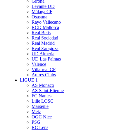
Girona
Levante UD
Málaga CF
Osasuna
Rayo Vallecano
RCD Mallorca
Real Betis
Real Sociedad
Real Madrid
Real Zaragoza
UD Almería
UD Las Palmas
Valence
Villarreal CF
Autres Clubs
LIGUE 1
AS Monaco
AS Saint-Étienne
FC Nantes
Lille LOSC
Marseille
Metz
OGC Nice
PSG
RC Lens