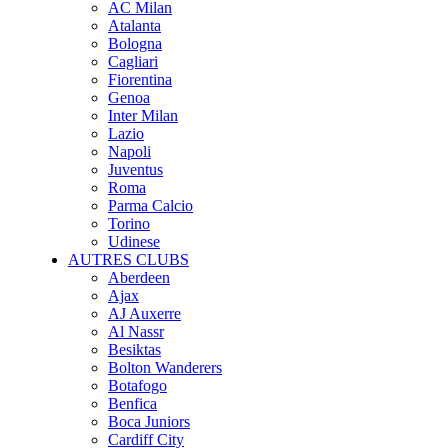
AC Milan
Atalanta
Bologna
Cagliari
Fiorentina
Genoa
Inter Milan
Lazio
Napoli
Juventus
Roma
Parma Calcio
Torino
Udinese
AUTRES CLUBS
Aberdeen
Ajax
AJ Auxerre
Al Nassr
Besiktas
Bolton Wanderers
Botafogo
Benfica
Boca Juniors
Cardiff City