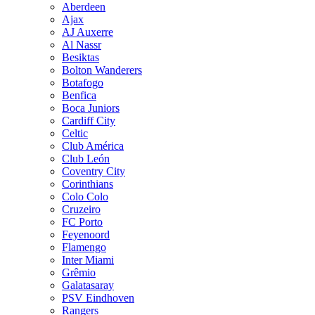
Aberdeen
Ajax
AJ Auxerre
Al Nassr
Besiktas
Bolton Wanderers
Botafogo
Benfica
Boca Juniors
Cardiff City
Celtic
Club América
Club León
Coventry City
Corinthians
Colo Colo
Cruzeiro
FC Porto
Feyenoord
Flamengo
Inter Miami
Grêmio
Galatasaray
PSV Eindhoven
Rangers