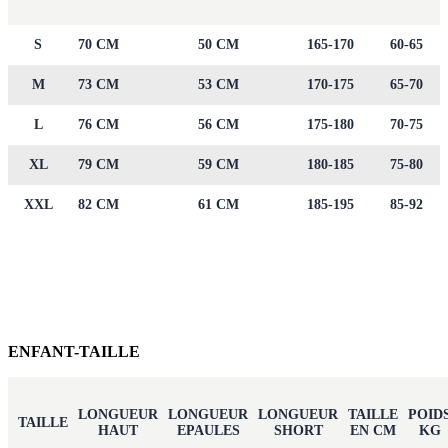
S
70 CM
50 CM
165-170
60-65
M
73 CM
53 CM
170-175
65-70
L
76 CM
56 CM
175-180
70-75
XL
79 CM
59 CM
180-185
75-80
XXL
82 CM
61 CM
185-195
85-92
ENFANT-TAILLE
LONGUEUR
LONGUEUR
LONGUEUR
TAILLE
POID
TAILLE
HAUT
EPAULES
SHORT
EN CM
KG