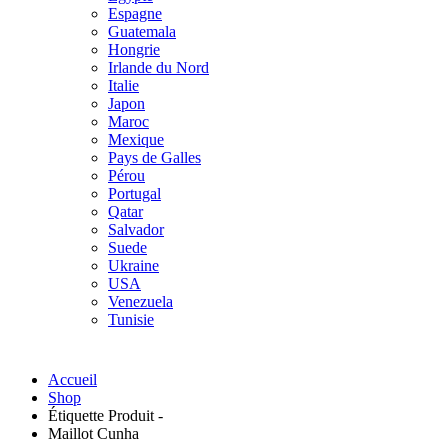
Espagne
Guatemala
Hongrie
Irlande du Nord
Italie
Japon
Maroc
Mexique
Pays de Galles
Pérou
Portugal
Qatar
Salvador
Suede
Ukraine
USA
Venezuela
Tunisie
Accueil
Shop
Étiquette Produit -
Maillot Cunha