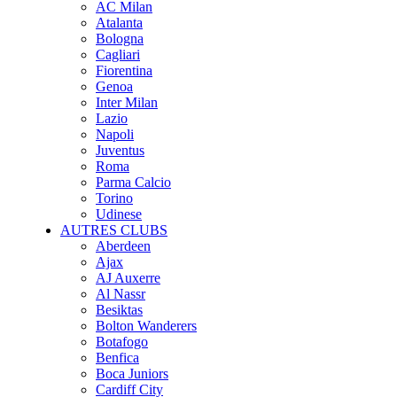
AC Milan
Atalanta
Bologna
Cagliari
Fiorentina
Genoa
Inter Milan
Lazio
Napoli
Juventus
Roma
Parma Calcio
Torino
Udinese
AUTRES CLUBS
Aberdeen
Ajax
AJ Auxerre
Al Nassr
Besiktas
Bolton Wanderers
Botafogo
Benfica
Boca Juniors
Cardiff City