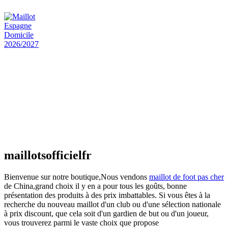
€
48.00
Le prix initial était : €48.00.
€
25.90
Le prix
actuel est : €25.90.
Maillot Espagne Domicile 2026/2027
€
48.00
Le prix initial était : €48.00.
€
25.90
Le prix
actuel est : €25.90.
Maillot France Domicile 2026/2027
€
48.00
Le prix initial était : €48.00.
€
25.90
Le prix
actuel est : €25.90.
maillotsofficielfr
Bienvenue sur notre boutique,Nous vendons
maillot de foot pas cher
de China,grand choix il y en a pour tous les goûts, bonne
présentation des produits à des prix imbattables. Si vous êtes à la
recherche du nouveau maillot d'un club ou d'une sélection nationale
à prix discount, que cela soit d'un gardien de but ou d'un joueur,
vous trouverez parmi le vaste choix que propose