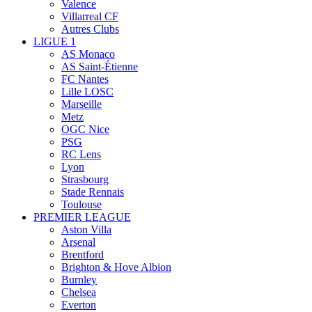
Valence
Villarreal CF
Autres Clubs
LIGUE 1
AS Monaco
AS Saint-Étienne
FC Nantes
Lille LOSC
Marseille
Metz
OGC Nice
PSG
RC Lens
Lyon
Strasbourg
Stade Rennais
Toulouse
PREMIER LEAGUE
Aston Villa
Arsenal
Brentford
Brighton & Hove Albion
Burnley
Chelsea
Everton