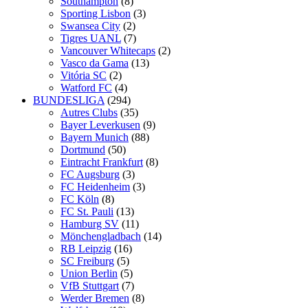
Southampton
(8)
Sporting Lisbon
(3)
Swansea City
(2)
Tigres UANL
(7)
Vancouver Whitecaps
(2)
Vasco da Gama
(13)
Vitória SC
(2)
Watford FC
(4)
BUNDESLIGA
(294)
Autres Clubs
(35)
Bayer Leverkusen
(9)
Bayern Munich
(88)
Dortmund
(50)
Eintracht Frankfurt
(8)
FC Augsburg
(3)
FC Heidenheim
(3)
FC Köln
(8)
FC St. Pauli
(13)
Hamburg SV
(11)
Mönchengladbach
(14)
RB Leipzig
(16)
SC Freiburg
(5)
Union Berlin
(5)
VfB Stuttgart
(7)
Werder Bremen
(8)