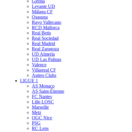
Girona
Levante UD
Málaga CF
Osasuna
Rayo Vallecano
RCD Mallorca
Real Betis
Real Sociedad
Real Madrid
Real Zaragoza
UD Almería
UD Las Palmas
Valence
Villarreal CF
Autres Clubs
LIGUE 1
AS Monaco
AS Saint-Étienne
FC Nantes
Lille LOSC
Marseille
Metz
OGC Nice
PSG
RC Lens