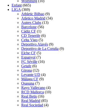
Wolfsburg
(10)
Enfant
(665)
LIGA
(369)
Athletic Bilbao
(9)
Atletico Madrid
(34)
Autres Clubs
(13)
Barcelone
(56)
Cádiz CF
(1)
CD Tenerife
(6)
Celta Vigo
(5)
Deportivo Alavés
(9)
Deportivo de La Coruña
(9)
Elche CF
(5)
Espanyol
(7)
FC Séville
(16)
Getafe
(6)
Girona
(12)
Levante UD
(4)
Málaga CF
(9)
Osasuna
(7)
Rayo Vallecano
(4)
RCD Mallorca
(10)
Real Betis
(16)
Real Madrid
(85)
Real Sociedad
(4)