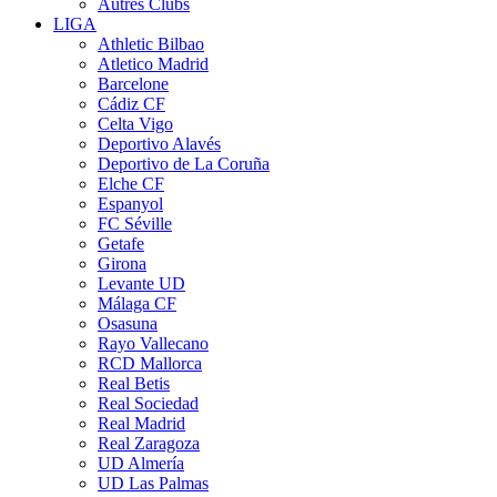
Autres Clubs
LIGA
Athletic Bilbao
Atletico Madrid
Barcelone
Cádiz CF
Celta Vigo
Deportivo Alavés
Deportivo de La Coruña
Elche CF
Espanyol
FC Séville
Getafe
Girona
Levante UD
Málaga CF
Osasuna
Rayo Vallecano
RCD Mallorca
Real Betis
Real Sociedad
Real Madrid
Real Zaragoza
UD Almería
UD Las Palmas