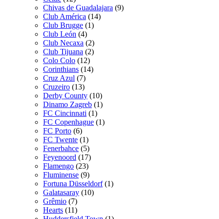
Chivas de Guadalajara
(9)
Club América
(14)
Club Brugge
(1)
Club León
(4)
Club Necaxa
(2)
Club Tijuana
(2)
Colo Colo
(12)
Corinthians
(14)
Cruz Azul
(7)
Cruzeiro
(13)
Derby County
(10)
Dinamo Zagreb
(1)
FC Cincinnati
(1)
FC Copenhague
(1)
FC Porto
(6)
FC Twente
(1)
Fenerbahce
(5)
Feyenoord
(17)
Flamengo
(23)
Fluminense
(9)
Fortuna Düsseldorf
(1)
Galatasaray
(10)
Grêmio
(7)
Hearts
(11)
Huddersfield Town
(1)