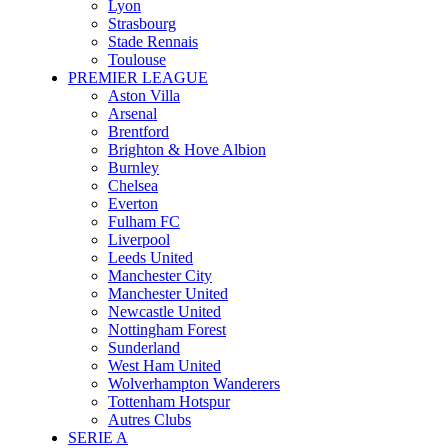
Lyon
Strasbourg
Stade Rennais
Toulouse
PREMIER LEAGUE
Aston Villa
Arsenal
Brentford
Brighton & Hove Albion
Burnley
Chelsea
Everton
Fulham FC
Liverpool
Leeds United
Manchester City
Manchester United
Newcastle United
Nottingham Forest
Sunderland
West Ham United
Wolverhampton Wanderers
Tottenham Hotspur
Autres Clubs
SERIE A