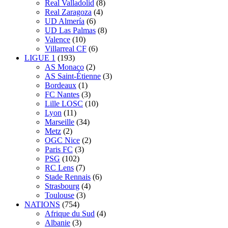
Real Valladolid
(8)
Real Zaragoza
(4)
UD Almería
(6)
UD Las Palmas
(8)
Valence
(10)
Villarreal CF
(6)
LIGUE 1
(193)
AS Monaco
(2)
AS Saint-Étienne
(3)
Bordeaux
(1)
FC Nantes
(3)
Lille LOSC
(10)
Lyon
(11)
Marseille
(34)
Metz
(2)
OGC Nice
(2)
Paris FC
(3)
PSG
(102)
RC Lens
(7)
Stade Rennais
(6)
Strasbourg
(4)
Toulouse
(3)
NATIONS
(754)
Afrique du Sud
(4)
Albanie
(3)