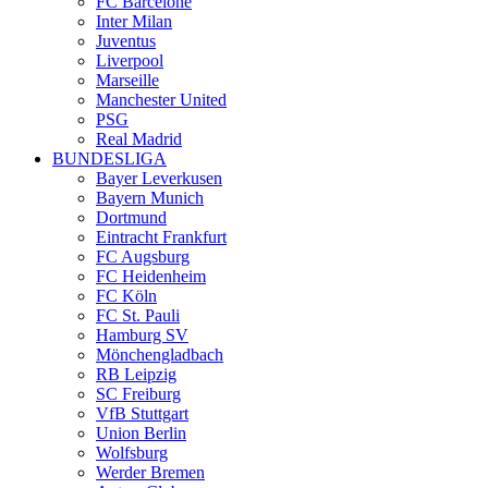
FC Barcelone
Inter Milan
Juventus
Liverpool
Marseille
Manchester United
PSG
Real Madrid
BUNDESLIGA
Bayer Leverkusen
Bayern Munich
Dortmund
Eintracht Frankfurt
FC Augsburg
FC Heidenheim
FC Köln
FC St. Pauli
Hamburg SV
Mönchengladbach
RB Leipzig
SC Freiburg
VfB Stuttgart
Union Berlin
Wolfsburg
Werder Bremen