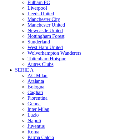
Fulham FC
Liverpool
Leeds United
Manchester City
Manchester United
Newcastle United
Nottingham Forest
Sunderland
West Ham United
Wolverhampton Wanderers
Tottenham Hotspur
Autres Clubs
SERIE A
AC Milan
Atalanta
Bologna
Cagliari
Fiorentina
Genoa
Inter Milan
Lazio
Napoli
Juventus
Roma
Parma Calcio