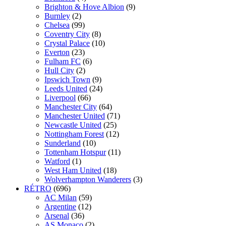
Brighton & Hove Albion
(9)
Burnley
(2)
Chelsea
(99)
Coventry City
(8)
Crystal Palace
(10)
Everton
(23)
Fulham FC
(6)
Hull City
(2)
Ipswich Town
(9)
Leeds United
(24)
Liverpool
(66)
Manchester City
(64)
Manchester United
(71)
Newcastle United
(25)
Nottingham Forest
(12)
Sunderland
(10)
Tottenham Hotspur
(11)
Watford
(1)
West Ham United
(18)
Wolverhampton Wanderers
(3)
RÉTRO
(696)
AC Milan
(59)
Argentine
(12)
Arsenal
(36)
AS Monaco
(2)