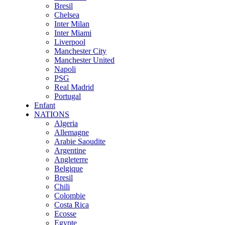
Bresil
Chelsea
Inter Milan
Inter Miami
Liverpool
Manchester City
Manchester United
Napoli
PSG
Real Madrid
Portugal
Enfant
NATIONS
Algeria
Allemagne
Arabie Saoudite
Argentine
Angleterre
Belgique
Bresil
Chili
Colombie
Costa Rica
Ecosse
Egypte