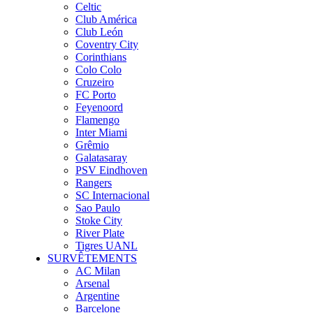
Celtic
Club América
Club León
Coventry City
Corinthians
Colo Colo
Cruzeiro
FC Porto
Feyenoord
Flamengo
Inter Miami
Grêmio
Galatasaray
PSV Eindhoven
Rangers
SC Internacional
Sao Paulo
Stoke City
River Plate
Tigres UANL
SURVÊTEMENTS
AC Milan
Arsenal
Argentine
Barcelone