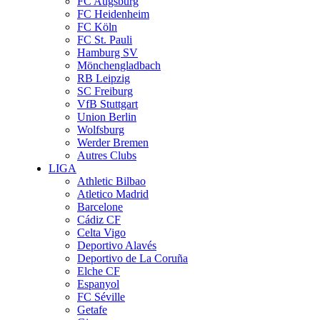
FC Augsburg
FC Heidenheim
FC Köln
FC St. Pauli
Hamburg SV
Mönchengladbach
RB Leipzig
SC Freiburg
VfB Stuttgart
Union Berlin
Wolfsburg
Werder Bremen
Autres Clubs
LIGA
Athletic Bilbao
Atletico Madrid
Barcelone
Cádiz CF
Celta Vigo
Deportivo Alavés
Deportivo de La Coruña
Elche CF
Espanyol
FC Séville
Getafe