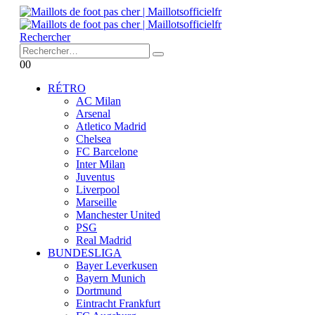
Rechercher
0
0
RÉTRO
AC Milan
Arsenal
Atletico Madrid
Chelsea
FC Barcelone
Inter Milan
Juventus
Liverpool
Marseille
Manchester United
PSG
Real Madrid
BUNDESLIGA
Bayer Leverkusen
Bayern Munich
Dortmund
Eintracht Frankfurt