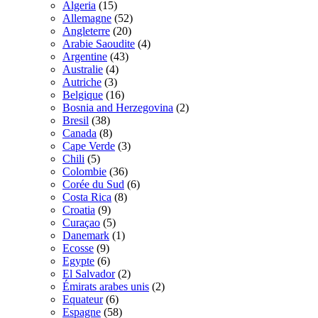
Algeria
(15)
Allemagne
(52)
Angleterre
(20)
Arabie Saoudite
(4)
Argentine
(43)
Australie
(4)
Autriche
(3)
Belgique
(16)
Bosnia and Herzegovina
(2)
Bresil
(38)
Canada
(8)
Cape Verde
(3)
Chili
(5)
Colombie
(36)
Corée du Sud
(6)
Costa Rica
(8)
Croatia
(9)
Curaçao
(5)
Danemark
(1)
Ecosse
(9)
Egypte
(6)
El Salvador
(2)
Émirats arabes unis
(2)
Equateur
(6)
Espagne
(58)