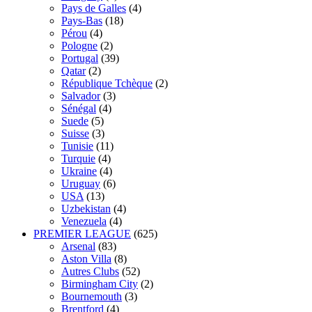
Pays de Galles
(4)
Pays-Bas
(18)
Pérou
(4)
Pologne
(2)
Portugal
(39)
Qatar
(2)
République Tchèque
(2)
Salvador
(3)
Sénégal
(4)
Suede
(5)
Suisse
(3)
Tunisie
(11)
Turquie
(4)
Ukraine
(4)
Uruguay
(6)
USA
(13)
Uzbekistan
(4)
Venezuela
(4)
PREMIER LEAGUE
(625)
Arsenal
(83)
Aston Villa
(8)
Autres Clubs
(52)
Birmingham City
(2)
Bournemouth
(3)
Brentford
(4)