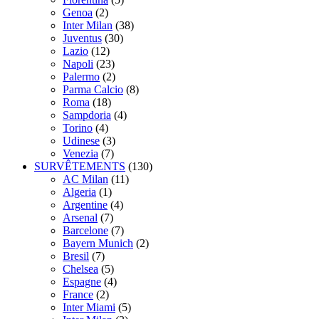
Genoa
(2)
Inter Milan
(38)
Juventus
(30)
Lazio
(12)
Napoli
(23)
Palermo
(2)
Parma Calcio
(8)
Roma
(18)
Sampdoria
(4)
Torino
(4)
Udinese
(3)
Venezia
(7)
SURVÊTEMENTS
(130)
AC Milan
(11)
Algeria
(1)
Argentine
(4)
Arsenal
(7)
Barcelone
(7)
Bayern Munich
(2)
Bresil
(7)
Chelsea
(5)
Espagne
(4)
France
(2)
Inter Miami
(5)