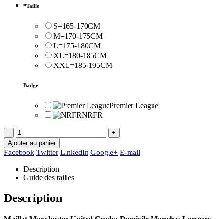
*
Taille
S=165-170CM
M=170-175CM
L=175-180CM
XL=180-185CM
XXL=185-195CM
Badge
Premier League
NRFR
-
+
Ajouter au panier
Facebook
Twitter
LinkedIn
Google+
E-mail
Description
Guide des tailles
Description
Maillot Manchester United Cunha Domicile Manches Longues