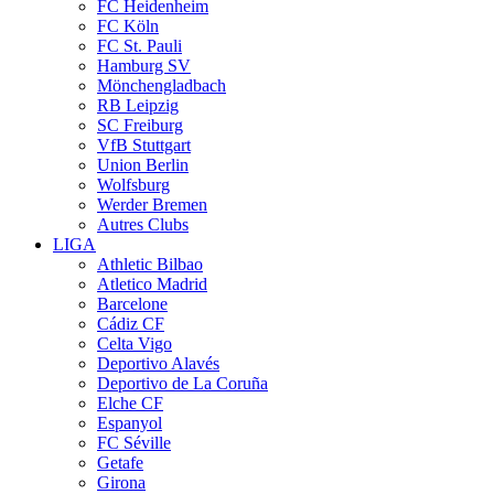
FC Heidenheim
FC Köln
FC St. Pauli
Hamburg SV
Mönchengladbach
RB Leipzig
SC Freiburg
VfB Stuttgart
Union Berlin
Wolfsburg
Werder Bremen
Autres Clubs
LIGA
Athletic Bilbao
Atletico Madrid
Barcelone
Cádiz CF
Celta Vigo
Deportivo Alavés
Deportivo de La Coruña
Elche CF
Espanyol
FC Séville
Getafe
Girona