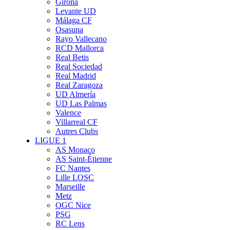
Girona
Levante UD
Málaga CF
Osasuna
Rayo Vallecano
RCD Mallorca
Real Betis
Real Sociedad
Real Madrid
Real Zaragoza
UD Almería
UD Las Palmas
Valence
Villarreal CF
Autres Clubs
LIGUE 1
AS Monaco
AS Saint-Étienne
FC Nantes
Lille LOSC
Marseille
Metz
OGC Nice
PSG
RC Lens