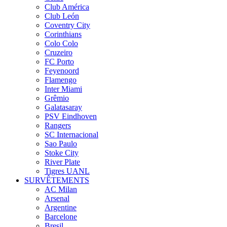
Club América
Club León
Coventry City
Corinthians
Colo Colo
Cruzeiro
FC Porto
Feyenoord
Flamengo
Inter Miami
Grêmio
Galatasaray
PSV Eindhoven
Rangers
SC Internacional
Sao Paulo
Stoke City
River Plate
Tigres UANL
SURVÊTEMENTS
AC Milan
Arsenal
Argentine
Barcelone
Bresil