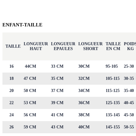
ENFANT-TAILLE
LONGUEUR
LONGUEUR
LONGUEUR
TAILLE
POID
TAILLE
HAUT
EPAULES
SHORT
EN CM
KG
16
44CM
33 CM
30CM
95-105
25-30
18
47 CM
35 CM
32CM
105-115
30-35
20
50 CM
37 CM
34CM
115-125
35-40
22
53 CM
39 CM
36CM
125-135
40-45
24
56 CM
41 CM
38CM
135-145
45-50
26
59 CM
43 CM
40CM
145-155
50-55