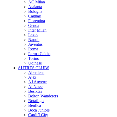
AC Milan
Atalanta
Bologna
Cagliari
Fiorentina
Genoa
Inter Milan
Lazio
Napoli
Juventus
Roma
Parma Calcio
Torino
Udinese
AUTRES CLUBS
Aberdeen
Ajax
AJ Auxerre
Al Nassr
Besiktas
Bolton Wanderers
Botafogo
Benfica
Boca Juniors
Cardiff City