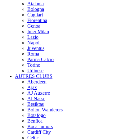
Atalanta
Bologna
Cagliari
Fiorentina
Genoa
Inter Milan
Lazio
Napoli
Juventus
Roma
Parma Calcio
Torino
Udinese
AUTRES CLUBS
Aberdeen
Ajax
AJ Auxerre
Al Nassr
Besiktas
Bolton Wanderers
Botafogo
Benfica
Boca Juniors
Cardiff City
Celtic