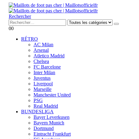
Rechercher
0
0
RÉTRO
AC Milan
Arsenal
Atletico Madrid
Chelsea
FC Barcelone
Inter Milan
Juventus
Liverpool
Marseille
Manchester United
PSG
Real Madrid
BUNDESLIGA
Bayer Leverkusen
Bayern Munich
Dortmund
Eintracht Frankfurt