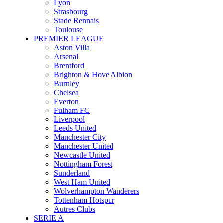
Lyon
Strasbourg
Stade Rennais
Toulouse
PREMIER LEAGUE
Aston Villa
Arsenal
Brentford
Brighton & Hove Albion
Burnley
Chelsea
Everton
Fulham FC
Liverpool
Leeds United
Manchester City
Manchester United
Newcastle United
Nottingham Forest
Sunderland
West Ham United
Wolverhampton Wanderers
Tottenham Hotspur
Autres Clubs
SERIE A