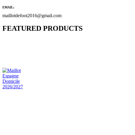
EMAIL:
maillotdefoot2016@gmail.com
FEATURED PRODUCTS
Maillot Bresil Domicile 2026/2027
€
48.00
Le prix initial était : €48.00.
€
25.90
Le prix
actuel est : €25.90.
Maillot Espagne Domicile 2026/2027
€
48.00
Le prix initial était : €48.00.
€
25.90
Le prix
actuel est : €25.90.
Maillot France Domicile 2026/2027