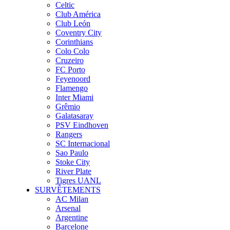
Celtic
Club América
Club León
Coventry City
Corinthians
Colo Colo
Cruzeiro
FC Porto
Feyenoord
Flamengo
Inter Miami
Grêmio
Galatasaray
PSV Eindhoven
Rangers
SC Internacional
Sao Paulo
Stoke City
River Plate
Tigres UANL
SURVÊTEMENTS
AC Milan
Arsenal
Argentine
Barcelone