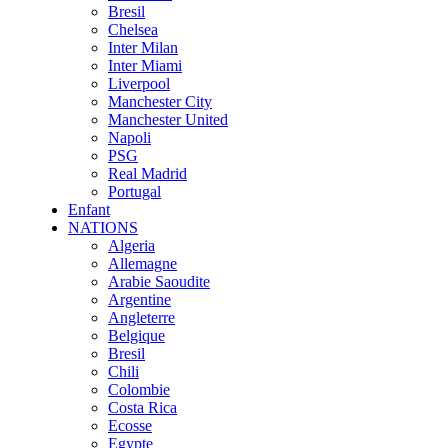
Bresil
Chelsea
Inter Milan
Inter Miami
Liverpool
Manchester City
Manchester United
Napoli
PSG
Real Madrid
Portugal
Enfant
NATIONS
Algeria
Allemagne
Arabie Saoudite
Argentine
Angleterre
Belgique
Bresil
Chili
Colombie
Costa Rica
Ecosse
Egypte