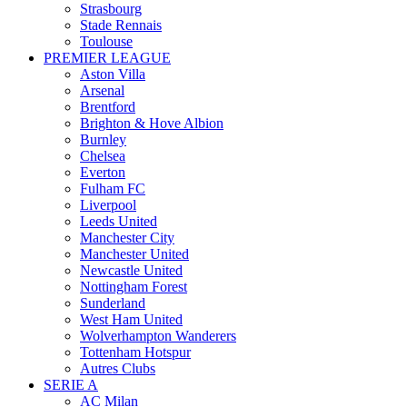
Strasbourg
Stade Rennais
Toulouse
PREMIER LEAGUE
Aston Villa
Arsenal
Brentford
Brighton & Hove Albion
Burnley
Chelsea
Everton
Fulham FC
Liverpool
Leeds United
Manchester City
Manchester United
Newcastle United
Nottingham Forest
Sunderland
West Ham United
Wolverhampton Wanderers
Tottenham Hotspur
Autres Clubs
SERIE A
AC Milan