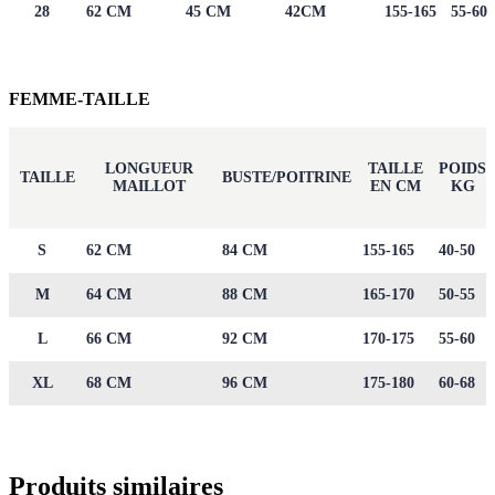
28
62 CM
45 CM
42CM
155-165
55-60
FEMME-TAILLE
LONGUEUR
TAILLE
POIDS
TAILLE
BUSTE/POITRINE
MAILLOT
EN CM
KG
S
62 CM
84 CM
155-165
40-50
M
64 CM
88 CM
165-170
50-55
L
66 CM
92 CM
170-175
55-60
XL
68 CM
96 CM
175-180
60-68
Produits similaires