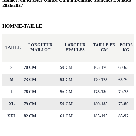
2026/2027
HOMME-TAILLE
LONGUEUR
LARGEUR
TAILLE EN
POIDS
TAILLE
MAILLOT
EPAULES
CM
KG
S
70 CM
50 CM
165-170
60-65
M
73 CM
53 CM
170-175
65-70
L
76 CM
56 CM
175-180
70-75
XL
79 CM
59 CM
180-185
75-80
XXL
82 CM
61 CM
185-195
85-92