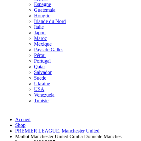
Espagne
Guatemala
Hongrie
Irlande du Nord
Italie
Japon
Maroc
Mexique
Pays de Galles
Pérou
Portugal
Qatar
Salvador
Suede
Ukraine
USA
Venezuela
Tunisie
Accueil
Shop
PREMIER LEAGUE
,
Manchester United
Maillot Manchester United Cunha Domicile Manches