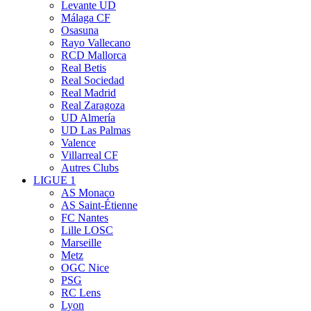
Levante UD
Málaga CF
Osasuna
Rayo Vallecano
RCD Mallorca
Real Betis
Real Sociedad
Real Madrid
Real Zaragoza
UD Almería
UD Las Palmas
Valence
Villarreal CF
Autres Clubs
LIGUE 1
AS Monaco
AS Saint-Étienne
FC Nantes
Lille LOSC
Marseille
Metz
OGC Nice
PSG
RC Lens
Lyon