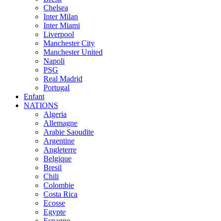
Chelsea
Inter Milan
Inter Miami
Liverpool
Manchester City
Manchester United
Napoli
PSG
Real Madrid
Portugal
Enfant
NATIONS
Algeria
Allemagne
Arabie Saoudite
Argentine
Angleterre
Belgique
Bresil
Chili
Colombie
Costa Rica
Ecosse
Egypte
Espagne