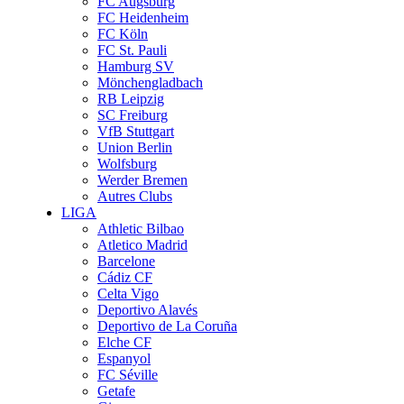
FC Augsburg
FC Heidenheim
FC Köln
FC St. Pauli
Hamburg SV
Mönchengladbach
RB Leipzig
SC Freiburg
VfB Stuttgart
Union Berlin
Wolfsburg
Werder Bremen
Autres Clubs
LIGA
Athletic Bilbao
Atletico Madrid
Barcelone
Cádiz CF
Celta Vigo
Deportivo Alavés
Deportivo de La Coruña
Elche CF
Espanyol
FC Séville
Getafe