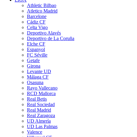
Athletic Bilbao
Atletico Madrid
Barcelone
Cádiz CF
Celta Vigo
Deportivo Alavés
Deportivo de La Coruña
Elche CF
Espanyol
FC Séville
Getafe
Girona
Levante UD
Málaga CF
Osasuna
Rayo Vallecano
RCD Mallorca
Real Betis
Real Sociedad
Real Madrid
Real Zaragoza
UD Almería
UD Las Palmas
Valence