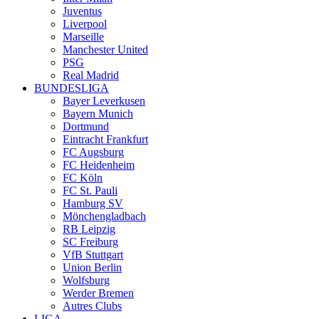
Juventus
Liverpool
Marseille
Manchester United
PSG
Real Madrid
BUNDESLIGA
Bayer Leverkusen
Bayern Munich
Dortmund
Eintracht Frankfurt
FC Augsburg
FC Heidenheim
FC Köln
FC St. Pauli
Hamburg SV
Mönchengladbach
RB Leipzig
SC Freiburg
VfB Stuttgart
Union Berlin
Wolfsburg
Werder Bremen
Autres Clubs
LIGA