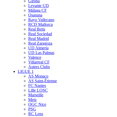
Girona
Levante UD
Málaga CF
Osasuna
Rayo Vallecano
RCD Mallorca
Real Betis
Real Sociedad
Real Madrid
Real Zaragoza
UD Almería
UD Las Palmas
Valence
Villarreal CF
Autres Clubs
LIGUE 1
AS Monaco
AS Saint-Étienne
FC Nantes
Lille LOSC
Marseille
Metz
OGC Nice
PSG
RC Lens