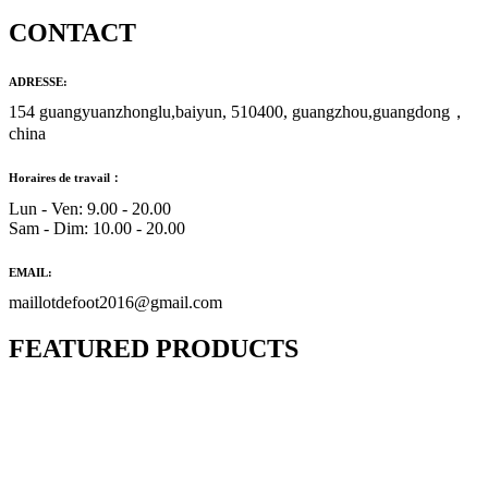
CONTACT
ADRESSE:
154 guangyuanzhonglu,baiyun, 510400, guangzhou,guangdong，
china
Horaires de travail：
Lun - Ven: 9.00 - 20.00
Sam - Dim: 10.00 - 20.00
EMAIL:
maillotdefoot2016@gmail.com
FEATURED PRODUCTS
Maillot Bresil Domicile 2026/2027
€
48.00
Le prix initial était : €48.00.
€
25.90
Le prix
actuel est : €25.90.