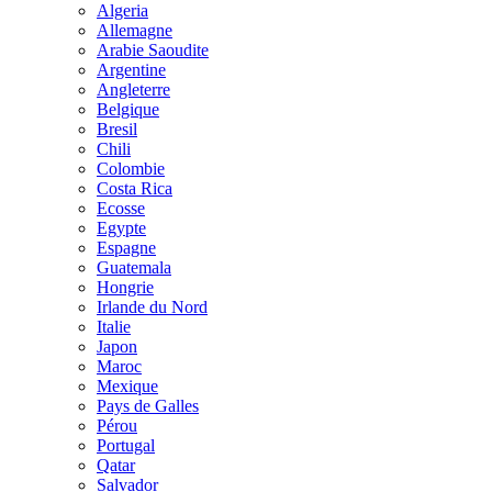
Algeria
Allemagne
Arabie Saoudite
Argentine
Angleterre
Belgique
Bresil
Chili
Colombie
Costa Rica
Ecosse
Egypte
Espagne
Guatemala
Hongrie
Irlande du Nord
Italie
Japon
Maroc
Mexique
Pays de Galles
Pérou
Portugal
Qatar
Salvador