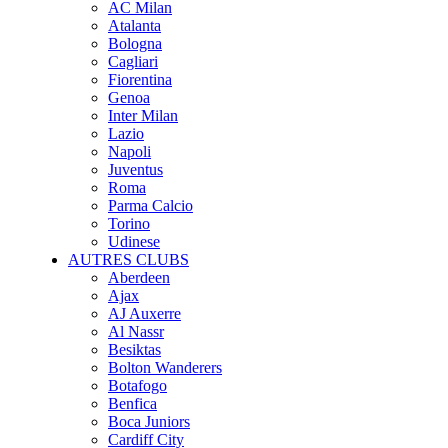
AC Milan
Atalanta
Bologna
Cagliari
Fiorentina
Genoa
Inter Milan
Lazio
Napoli
Juventus
Roma
Parma Calcio
Torino
Udinese
AUTRES CLUBS
Aberdeen
Ajax
AJ Auxerre
Al Nassr
Besiktas
Bolton Wanderers
Botafogo
Benfica
Boca Juniors
Cardiff City