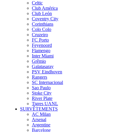
Celtic
Club América
Club León
Coventry City
Corinthians
Colo Colo
Cruzeiro
FC Porto
Feyenoord
Flamengo
Inter Miami
Grêmio
Galatasaray
PSV Eindhoven
Rangers
SC Internacional
Sao Paulo
Stoke City
River Plate
Tigres UANL
SURVÊTEMENTS
AC Milan
Arsenal
Argentine
Barcelone