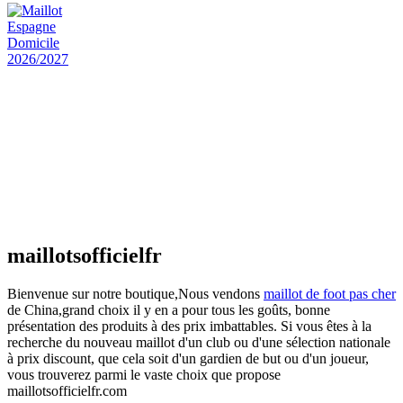
Maillot Espagne Domicile 2026/2027
€
48.00
Le prix initial était : €48.00.
€
25.90
Le prix
actuel est : €25.90.
Maillot France Domicile 2026/2027
€
48.00
Le prix initial était : €48.00.
€
25.90
Le prix
actuel est : €25.90.
maillotsofficielfr
Bienvenue sur notre boutique,Nous vendons
maillot de foot pas cher
de China,grand choix il y en a pour tous les goûts, bonne
présentation des produits à des prix imbattables. Si vous êtes à la
recherche du nouveau maillot d'un club ou d'une sélection nationale
à prix discount, que cela soit d'un gardien de but ou d'un joueur,
vous trouverez parmi le vaste choix que propose
maillotsofficielfr.com