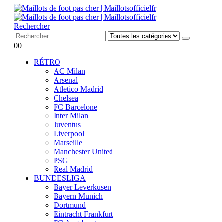
Rechercher
0
0
RÉTRO
AC Milan
Arsenal
Atletico Madrid
Chelsea
FC Barcelone
Inter Milan
Juventus
Liverpool
Marseille
Manchester United
PSG
Real Madrid
BUNDESLIGA
Bayer Leverkusen
Bayern Munich
Dortmund
Eintracht Frankfurt