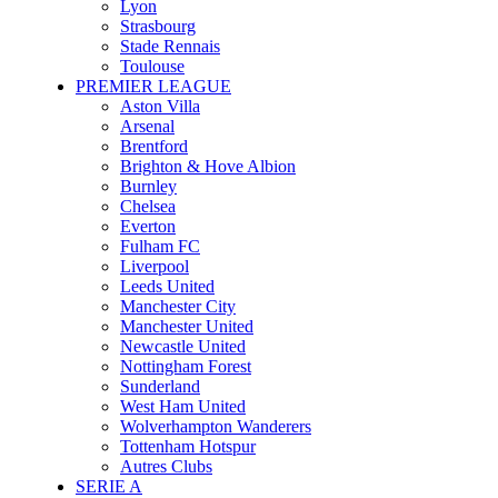
Lyon
Strasbourg
Stade Rennais
Toulouse
PREMIER LEAGUE
Aston Villa
Arsenal
Brentford
Brighton & Hove Albion
Burnley
Chelsea
Everton
Fulham FC
Liverpool
Leeds United
Manchester City
Manchester United
Newcastle United
Nottingham Forest
Sunderland
West Ham United
Wolverhampton Wanderers
Tottenham Hotspur
Autres Clubs
SERIE A