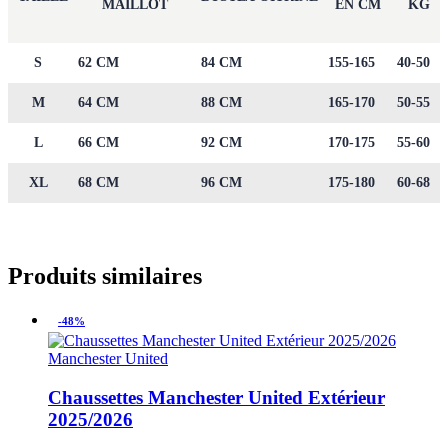
MAILLOT
EN CM
KG
S
62 CM
84 CM
155-165
40-50
M
64 CM
88 CM
165-170
50-55
L
66 CM
92 CM
170-175
55-60
XL
68 CM
96 CM
175-180
60-68
Produits similaires
-48%
Manchester United
Chaussettes Manchester United Extérieur
2025/2026