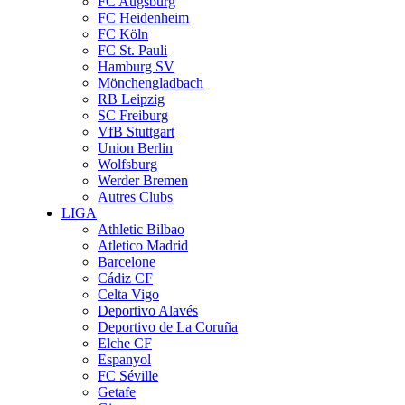
FC Augsburg
FC Heidenheim
FC Köln
FC St. Pauli
Hamburg SV
Mönchengladbach
RB Leipzig
SC Freiburg
VfB Stuttgart
Union Berlin
Wolfsburg
Werder Bremen
Autres Clubs
LIGA
Athletic Bilbao
Atletico Madrid
Barcelone
Cádiz CF
Celta Vigo
Deportivo Alavés
Deportivo de La Coruña
Elche CF
Espanyol
FC Séville
Getafe