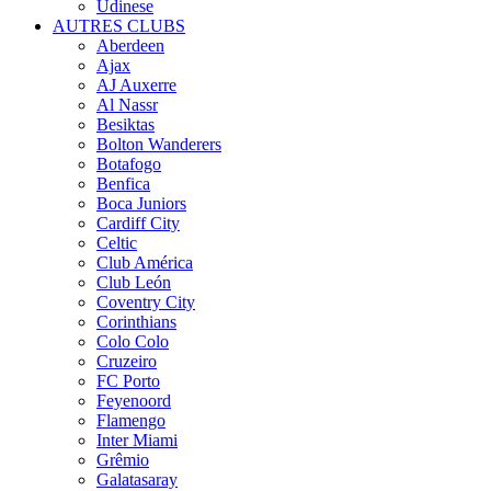
Udinese
AUTRES CLUBS
Aberdeen
Ajax
AJ Auxerre
Al Nassr
Besiktas
Bolton Wanderers
Botafogo
Benfica
Boca Juniors
Cardiff City
Celtic
Club América
Club León
Coventry City
Corinthians
Colo Colo
Cruzeiro
FC Porto
Feyenoord
Flamengo
Inter Miami
Grêmio
Galatasaray