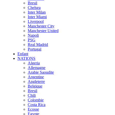
Bresil
Chelsea
Inter Milan
Inter Miami
Liverpool
Manchester City
Manchester United
Napoli
PSG
Real Madrid
Portugal
Enfant
NATIONS
Algeria
Allemagne
Arabie Saoudite
Argentine
Angleterre
Belgique
Bresil
Chili
Colombie
Costa Rica
Ecosse
Egypte