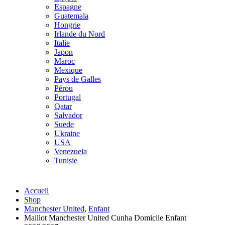
Espagne
Guatemala
Hongrie
Irlande du Nord
Italie
Japon
Maroc
Mexique
Pays de Galles
Pérou
Portugal
Qatar
Salvador
Suede
Ukraine
USA
Venezuela
Tunisie
Accueil
Shop
Manchester United
,
Enfant
Maillot Manchester United Cunha Domicile Enfant