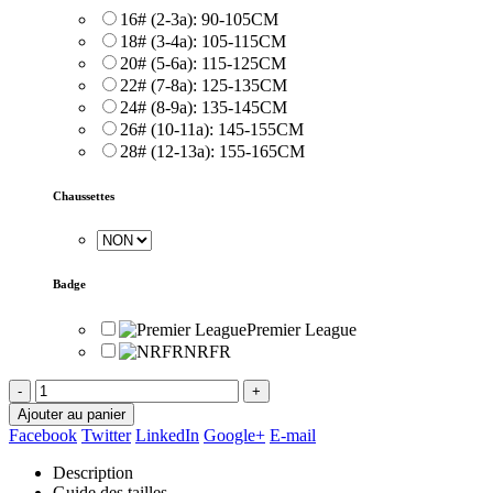
16# (2-3a): 90-105CM
18# (3-4a): 105-115CM
20# (5-6a): 115-125CM
22# (7-8a): 125-135CM
24# (8-9a): 135-145CM
26# (10-11a): 145-155CM
28# (12-13a): 155-165CM
Chaussettes
Badge
Premier League
NRFR
-
+
Ajouter au panier
Facebook
Twitter
LinkedIn
Google+
E-mail
Description
Guide des tailles