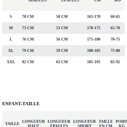
MAILLOT
EPAULES
CM
KG
S
70 CM
50 CM
165-170
60-65
M
73 CM
53 CM
170-175
65-70
L
76 CM
56 CM
175-180
70-75
XL
79 CM
59 CM
180-185
75-80
XXL
82 CM
61 CM
185-195
85-92
ENFANT-TAILLE
LONGUEUR
LONGUEUR
LONGUEUR
TAILLE
POID
TAILLE
HAUT
EPAULES
SHORT
EN CM
KG