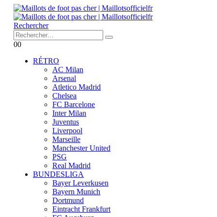
Rechercher
0
0
RÉTRO
AC Milan
Arsenal
Atletico Madrid
Chelsea
FC Barcelone
Inter Milan
Juventus
Liverpool
Marseille
Manchester United
PSG
Real Madrid
BUNDESLIGA
Bayer Leverkusen
Bayern Munich
Dortmund
Eintracht Frankfurt