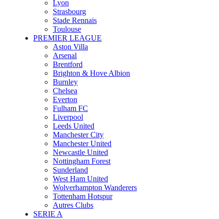
Lyon
Strasbourg
Stade Rennais
Toulouse
PREMIER LEAGUE
Aston Villa
Arsenal
Brentford
Brighton & Hove Albion
Burnley
Chelsea
Everton
Fulham FC
Liverpool
Leeds United
Manchester City
Manchester United
Newcastle United
Nottingham Forest
Sunderland
West Ham United
Wolverhampton Wanderers
Tottenham Hotspur
Autres Clubs
SERIE A