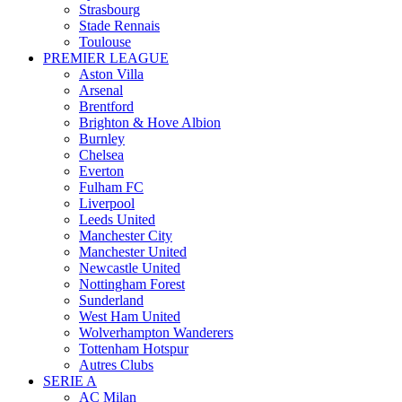
Strasbourg
Stade Rennais
Toulouse
PREMIER LEAGUE
Aston Villa
Arsenal
Brentford
Brighton & Hove Albion
Burnley
Chelsea
Everton
Fulham FC
Liverpool
Leeds United
Manchester City
Manchester United
Newcastle United
Nottingham Forest
Sunderland
West Ham United
Wolverhampton Wanderers
Tottenham Hotspur
Autres Clubs
SERIE A
AC Milan