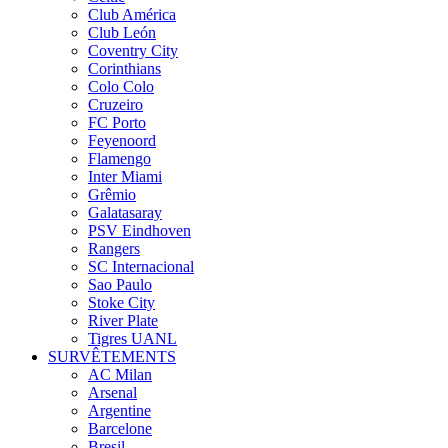
Club América
Club León
Coventry City
Corinthians
Colo Colo
Cruzeiro
FC Porto
Feyenoord
Flamengo
Inter Miami
Grêmio
Galatasaray
PSV Eindhoven
Rangers
SC Internacional
Sao Paulo
Stoke City
River Plate
Tigres UANL
SURVÊTEMENTS
AC Milan
Arsenal
Argentine
Barcelone
Bresil