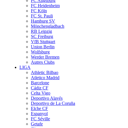
FC Augsburg
FC Heidenheim
FC Köln
FC St. Pauli
Hamburg SV
Mönchengladbach
RB Leipzig
SC Freiburg
VfB Stuttgart
Union Berlin
Wolfsburg
Werder Bremen
Autres Clubs
LIGA
Athletic Bilbao
Atletico Madrid
Barcelone
Cádiz CF
Celta Vigo
Deportivo Alavés
Deportivo de La Coruña
Elche CF
Espanyol
FC Séville
Getafe