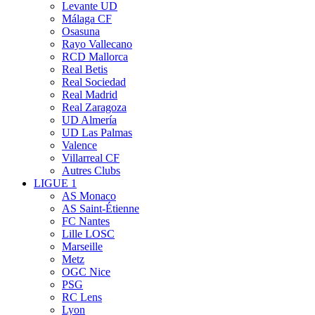
Levante UD
Málaga CF
Osasuna
Rayo Vallecano
RCD Mallorca
Real Betis
Real Sociedad
Real Madrid
Real Zaragoza
UD Almería
UD Las Palmas
Valence
Villarreal CF
Autres Clubs
LIGUE 1
AS Monaco
AS Saint-Étienne
FC Nantes
Lille LOSC
Marseille
Metz
OGC Nice
PSG
RC Lens
Lyon