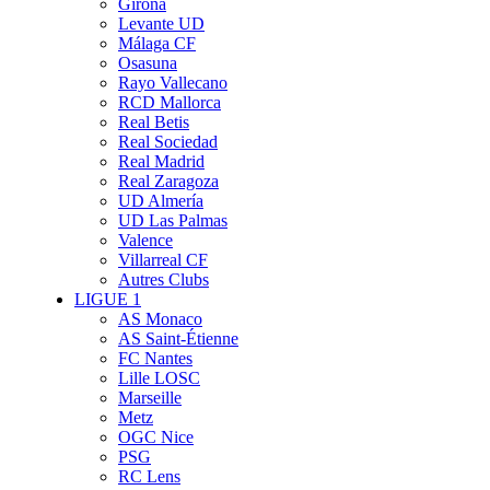
Girona
Levante UD
Málaga CF
Osasuna
Rayo Vallecano
RCD Mallorca
Real Betis
Real Sociedad
Real Madrid
Real Zaragoza
UD Almería
UD Las Palmas
Valence
Villarreal CF
Autres Clubs
LIGUE 1
AS Monaco
AS Saint-Étienne
FC Nantes
Lille LOSC
Marseille
Metz
OGC Nice
PSG
RC Lens