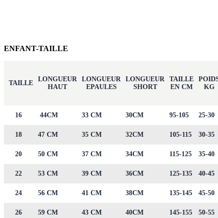
ENFANT-TAILLE
LONGUEUR
LONGUEUR
LONGUEUR
TAILLE
POID
TAILLE
HAUT
EPAULES
SHORT
EN CM
KG
16
44CM
33 CM
30CM
95-105
25-30
18
47 CM
35 CM
32CM
105-115
30-35
20
50 CM
37 CM
34CM
115-125
35-40
22
53 CM
39 CM
36CM
125-135
40-45
24
56 CM
41 CM
38CM
135-145
45-50
26
59 CM
43 CM
40CM
145-155
50-55