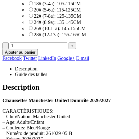
18# (3-4a): 105-115CM
20# (5-6a): 115-125CM
22# (7-8a): 125-135CM
24# (8-9a): 135-145CM
26# (10-11a): 145-155CM
28# (12-13a): 155-165CM
-
+
Ajouter au panier
Facebook
Twitter
LinkedIn
Google+
E-mail
Description
Guide des tailles
Description
Chaussettes Manchester United Domicile 2026/2027
CARACTÉRISTIQUES:
– Club/Nation: Manchester United
– Age: Adulte/Enfant
– Couleurs: Bleu/Rouge
– Numéro de produit: 261029-05-B
– Saison: 2026/2027