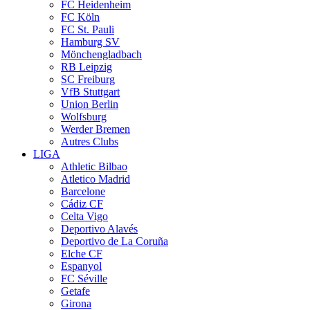
FC Heidenheim
FC Köln
FC St. Pauli
Hamburg SV
Mönchengladbach
RB Leipzig
SC Freiburg
VfB Stuttgart
Union Berlin
Wolfsburg
Werder Bremen
Autres Clubs
LIGA
Athletic Bilbao
Atletico Madrid
Barcelone
Cádiz CF
Celta Vigo
Deportivo Alavés
Deportivo de La Coruña
Elche CF
Espanyol
FC Séville
Getafe
Girona