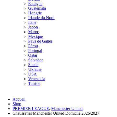
Espagne
Guatemala
Hongrie
Irlande du Nord
Italie
Japon
Maroc
Mexique
Pays de Galles
Pérou
Portugal
Qatar
Salvador
Suede
Ukraine
USA
Venezuela
Tunisie
Accueil
Shop
PREMIER LEAGUE
,
Manchester United
Chaussettes Manchester United Domicile 2026/2027