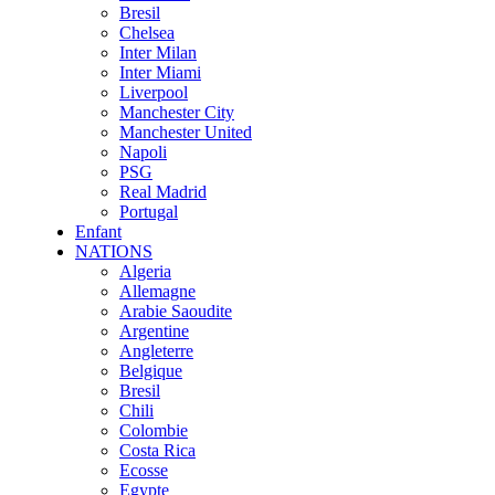
Bresil
Chelsea
Inter Milan
Inter Miami
Liverpool
Manchester City
Manchester United
Napoli
PSG
Real Madrid
Portugal
Enfant
NATIONS
Algeria
Allemagne
Arabie Saoudite
Argentine
Angleterre
Belgique
Bresil
Chili
Colombie
Costa Rica
Ecosse
Egypte