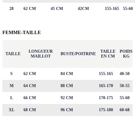
28
62 CM
45 CM
42CM
155-165
55-60
FEMME-TAILLE
LONGUEUR
TAILLE
POIDS
TAILLE
BUSTE/POITRINE
MAILLOT
EN CM
KG
S
62 CM
84 CM
155-165
40-50
M
64 CM
88 CM
165-170
50-55
L
66 CM
92 CM
170-175
55-60
XL
68 CM
96 CM
175-180
60-68