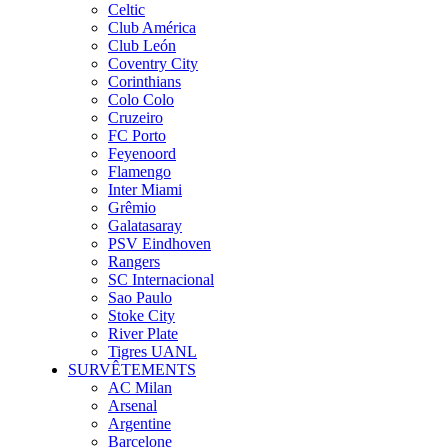
Celtic
Club América
Club León
Coventry City
Corinthians
Colo Colo
Cruzeiro
FC Porto
Feyenoord
Flamengo
Inter Miami
Grêmio
Galatasaray
PSV Eindhoven
Rangers
SC Internacional
Sao Paulo
Stoke City
River Plate
Tigres UANL
SURVÊTEMENTS
AC Milan
Arsenal
Argentine
Barcelone