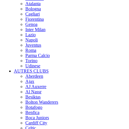
Atalanta
Bologna
Cagliari
Fiorentina
Genoa
Inter Milan
Lazio
Napoli
Juventus
Roma
Parma Calcio
Torino
Udinese
AUTRES CLUBS
Aberdeen
Ajax
AJ Auxerre
Al Nassr
Besiktas
Bolton Wanderers
Botafogo
Benfica
Boca Juniors
Cardiff City
Celtic