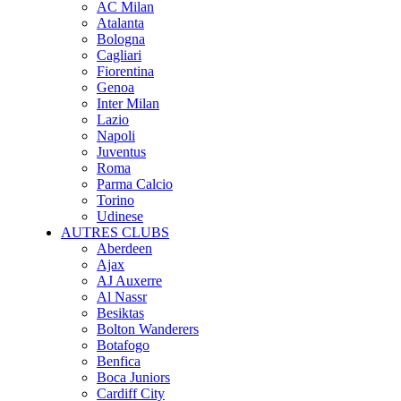
AC Milan
Atalanta
Bologna
Cagliari
Fiorentina
Genoa
Inter Milan
Lazio
Napoli
Juventus
Roma
Parma Calcio
Torino
Udinese
AUTRES CLUBS
Aberdeen
Ajax
AJ Auxerre
Al Nassr
Besiktas
Bolton Wanderers
Botafogo
Benfica
Boca Juniors
Cardiff City