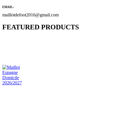
EMAIL:
maillotdefoot2016@gmail.com
FEATURED PRODUCTS
Maillot Bresil Domicile 2026/2027
€
48.00
Le prix initial était : €48.00.
€
25.90
Le prix
actuel est : €25.90.
Maillot Espagne Domicile 2026/2027
€
48.00
Le prix initial était : €48.00.
€
25.90
Le prix
actuel est : €25.90.
Maillot France Domicile 2026/2027