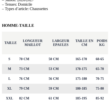
– Tenues: Domicile
– Types d’article: Chaussettes
HOMME-TAILLE
LONGUEUR
LARGEUR
TAILLE EN
POIDS
TAILLE
MAILLOT
EPAULES
CM
KG
S
70 CM
50 CM
165-170
60-65
M
73 CM
53 CM
170-175
65-70
L
76 CM
56 CM
175-180
70-75
XL
79 CM
59 CM
180-185
75-80
XXL
82 CM
61 CM
185-195
85-92