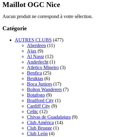
Maillot OGC Nice
Aucun produit ne correspond à votre sélection.
Catégorie
AUTRES CLUBS
(477)
Aberdeen
(11)
Ajax
(9)
Al Nassr
(12)
Anderlecht
(1)
Atletico Mineiro
(3)
Benfica
(25)
Besiktas
(6)
Boca Juniors
(17)
Bolton Wanderers
(7)
Botafogo
(9)
Bradford City
(1)
Cardiff City
(9)
Celtic
(12)
Chivas de Guadalajara
(9)
Club América
(14)
Club Brugge
(1)
Club León
(4)