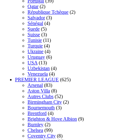
Portugal
(39)
Qatar
(2)
République Tchèque
(2)
Salvador
(3)
Sénégal
(4)
Suede
(5)
Suisse
(3)
Tunisie
(11)
Turquie
(4)
Ukraine
(4)
Uruguay
(6)
USA
(13)
Uzbekistan
(4)
Venezuela
(4)
PREMIER LEAGUE
(625)
Arsenal
(83)
Aston Villa
(8)
Autres Clubs
(52)
Birmingham City
(2)
Bournemouth
(3)
Brentford
(4)
Brighton & Hove Albion
(9)
Burnley
(2)
Chelsea
(99)
Coventry City
(8)