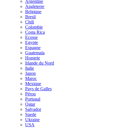
Argentine
Angleterre
Belgique
Bresil
Chili
Colombie
Costa Rica
Ecosse
Egypte
Espagne
Guatemala
Hongrie
Irlande du Nord
Italie
Japon
Maroc
Mexique
Pays de Galles
Pérou
Portugal
Qatar
Salvador
Suede
Ukraine
USA