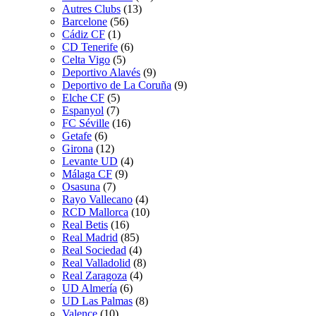
Autres Clubs
(13)
Barcelone
(56)
Cádiz CF
(1)
CD Tenerife
(6)
Celta Vigo
(5)
Deportivo Alavés
(9)
Deportivo de La Coruña
(9)
Elche CF
(5)
Espanyol
(7)
FC Séville
(16)
Getafe
(6)
Girona
(12)
Levante UD
(4)
Málaga CF
(9)
Osasuna
(7)
Rayo Vallecano
(4)
RCD Mallorca
(10)
Real Betis
(16)
Real Madrid
(85)
Real Sociedad
(4)
Real Valladolid
(8)
Real Zaragoza
(4)
UD Almería
(6)
UD Las Palmas
(8)
Valence
(10)