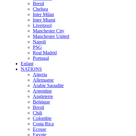
Bresil
Chelsea
Inter Milan
Inter Miami
Liverpool
Manchester City
Manchester United
Napoli
PSG
Real Madrid
Portugal
Enfant
NATIONS
Algeria
Allemagne
Arabie Saoudite
Argentine
Angleterre
Belgique
Bresil
Chili
Colombie
Costa Rica
Ecosse
Egypte