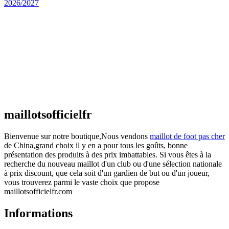
Maillot Espagne Domicile 2026/2027
€
48.00
Le prix initial était : €48.00.
€
25.90
Le prix
actuel est : €25.90.
Maillot France Domicile 2026/2027
€
48.00
Le prix initial était : €48.00.
€
25.90
Le prix
actuel est : €25.90.
maillotsofficielfr
Bienvenue sur notre boutique,Nous vendons
maillot de foot pas cher
de China,grand choix il y en a pour tous les goûts, bonne
présentation des produits à des prix imbattables. Si vous êtes à la
recherche du nouveau maillot d'un club ou d'une sélection nationale
à prix discount, que cela soit d'un gardien de but ou d'un joueur,
vous trouverez parmi le vaste choix que propose
maillotsofficielfr.com
Informations