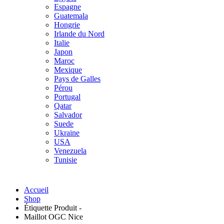
Espagne
Guatemala
Hongrie
Irlande du Nord
Italie
Japon
Maroc
Mexique
Pays de Galles
Pérou
Portugal
Qatar
Salvador
Suede
Ukraine
USA
Venezuela
Tunisie
Accueil
Shop
Étiquette Produit -
Maillot OGC Nice