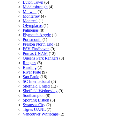
Luton Town
(6)
Middlesbrough
(4)
Millwall
(5)
Monterrey
(4)
Montreal
(1)
Olympiacos
(1)
Palmeiras
(8)
Plymouth Argyle
(1)
Portsmouth
(1)
Preston North End
(1)
PSV Eindhoven
(9)
Pumas UNAM
(12)
Queens Park Rangers
(3)
Rangers
(6)
Reading
(2)
River Plate
(9)
Sao Paulo
(16)
SC Internacional
(5)
Sheffield United
(12)
Sheffield Wednesday
(9)
Southampton
(8)
Sporting Lisbon
(3)
Swansea City
(2)
Tigres UANL
(7)
Vancouver Whitecaps
(2)