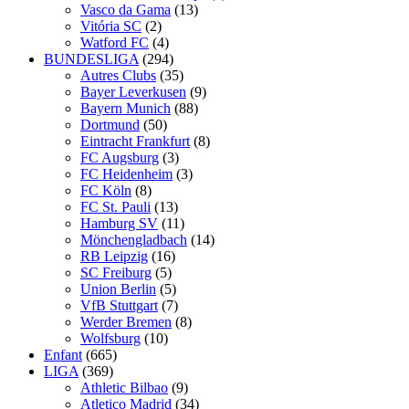
Vasco da Gama
(13)
Vitória SC
(2)
Watford FC
(4)
BUNDESLIGA
(294)
Autres Clubs
(35)
Bayer Leverkusen
(9)
Bayern Munich
(88)
Dortmund
(50)
Eintracht Frankfurt
(8)
FC Augsburg
(3)
FC Heidenheim
(3)
FC Köln
(8)
FC St. Pauli
(13)
Hamburg SV
(11)
Mönchengladbach
(14)
RB Leipzig
(16)
SC Freiburg
(5)
Union Berlin
(5)
VfB Stuttgart
(7)
Werder Bremen
(8)
Wolfsburg
(10)
Enfant
(665)
LIGA
(369)
Athletic Bilbao
(9)
Atletico Madrid
(34)