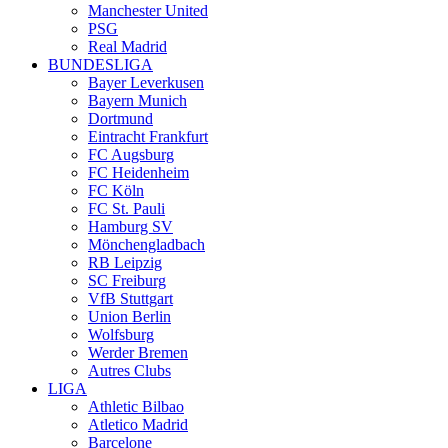
Manchester United
PSG
Real Madrid
BUNDESLIGA
Bayer Leverkusen
Bayern Munich
Dortmund
Eintracht Frankfurt
FC Augsburg
FC Heidenheim
FC Köln
FC St. Pauli
Hamburg SV
Mönchengladbach
RB Leipzig
SC Freiburg
VfB Stuttgart
Union Berlin
Wolfsburg
Werder Bremen
Autres Clubs
LIGA
Athletic Bilbao
Atletico Madrid
Barcelone