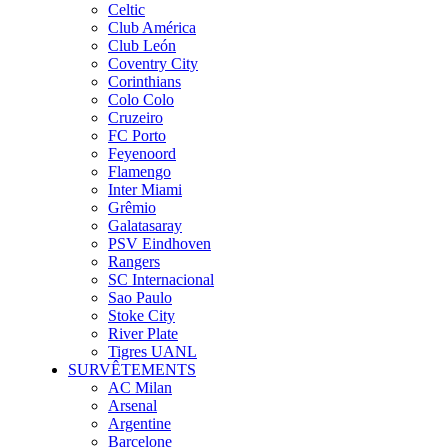
Celtic
Club América
Club León
Coventry City
Corinthians
Colo Colo
Cruzeiro
FC Porto
Feyenoord
Flamengo
Inter Miami
Grêmio
Galatasaray
PSV Eindhoven
Rangers
SC Internacional
Sao Paulo
Stoke City
River Plate
Tigres UANL
SURVÊTEMENTS
AC Milan
Arsenal
Argentine
Barcelone