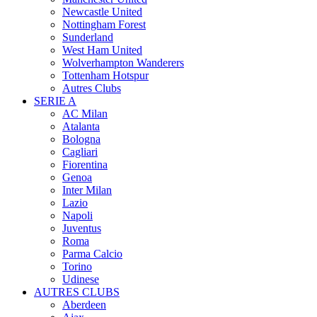
Newcastle United
Nottingham Forest
Sunderland
West Ham United
Wolverhampton Wanderers
Tottenham Hotspur
Autres Clubs
SERIE A
AC Milan
Atalanta
Bologna
Cagliari
Fiorentina
Genoa
Inter Milan
Lazio
Napoli
Juventus
Roma
Parma Calcio
Torino
Udinese
AUTRES CLUBS
Aberdeen