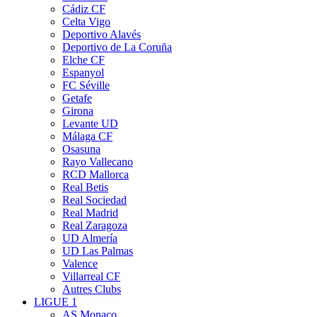
Cádiz CF
Celta Vigo
Deportivo Alavés
Deportivo de La Coruña
Elche CF
Espanyol
FC Séville
Getafe
Girona
Levante UD
Málaga CF
Osasuna
Rayo Vallecano
RCD Mallorca
Real Betis
Real Sociedad
Real Madrid
Real Zaragoza
UD Almería
UD Las Palmas
Valence
Villarreal CF
Autres Clubs
LIGUE 1
AS Monaco