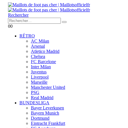
Rechercher
0
0
RÉTRO
AC Milan
Arsenal
Atletico Madrid
Chelsea
FC Barcelone
Inter Milan
Juventus
Liverpool
Marseille
Manchester United
PSG
Real Madrid
BUNDESLIGA
Bayer Leverkusen
Bayern Munich
Dortmund
Eintracht Frankfurt