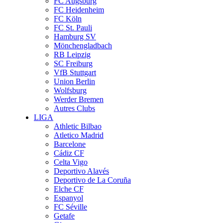
FC Augsburg
FC Heidenheim
FC Köln
FC St. Pauli
Hamburg SV
Mönchengladbach
RB Leipzig
SC Freiburg
VfB Stuttgart
Union Berlin
Wolfsburg
Werder Bremen
Autres Clubs
LIGA
Athletic Bilbao
Atletico Madrid
Barcelone
Cádiz CF
Celta Vigo
Deportivo Alavés
Deportivo de La Coruña
Elche CF
Espanyol
FC Séville
Getafe