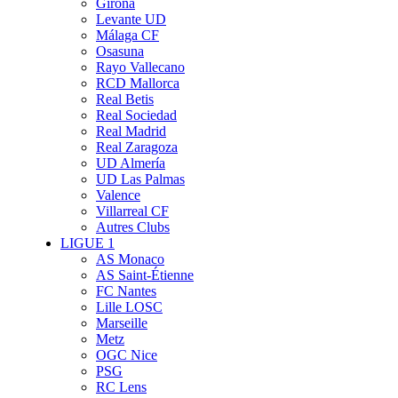
Girona
Levante UD
Málaga CF
Osasuna
Rayo Vallecano
RCD Mallorca
Real Betis
Real Sociedad
Real Madrid
Real Zaragoza
UD Almería
UD Las Palmas
Valence
Villarreal CF
Autres Clubs
LIGUE 1
AS Monaco
AS Saint-Étienne
FC Nantes
Lille LOSC
Marseille
Metz
OGC Nice
PSG
RC Lens