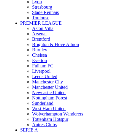
Lyon
Strasbourg
Stade Rennais
Toulouse
PREMIER LEAGUE
Aston Villa
Arsenal
Brentford
Brighton & Hove Albion
Burnley
Chelsea
Everton
Fulham FC
Liverpool
Leeds United
Manchester City
Manchester United
Newcastle United
Nottingham Forest
Sunderland
West Ham United
Wolverhampton Wanderers
Tottenham Hotspur
Autres Clubs
SERIE A