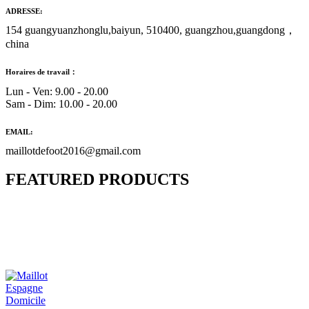
ADRESSE:
154 guangyuanzhonglu,baiyun, 510400, guangzhou,guangdong，
china
Horaires de travail：
Lun - Ven: 9.00 - 20.00
Sam - Dim: 10.00 - 20.00
EMAIL:
maillotdefoot2016@gmail.com
FEATURED PRODUCTS
Maillot Bresil Domicile 2026/2027
€
48.00
Le prix initial était : €48.00.
€
25.90
Le prix
actuel est : €25.90.