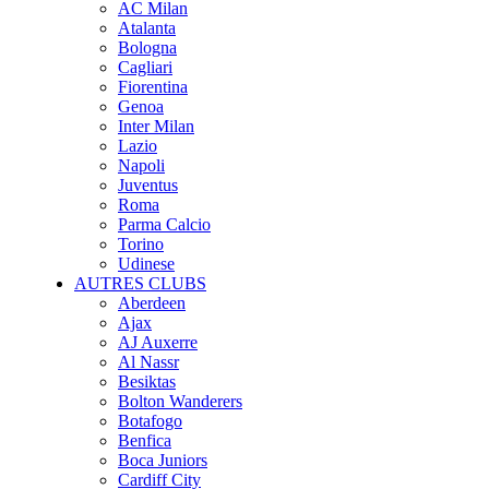
AC Milan
Atalanta
Bologna
Cagliari
Fiorentina
Genoa
Inter Milan
Lazio
Napoli
Juventus
Roma
Parma Calcio
Torino
Udinese
AUTRES CLUBS
Aberdeen
Ajax
AJ Auxerre
Al Nassr
Besiktas
Bolton Wanderers
Botafogo
Benfica
Boca Juniors
Cardiff City