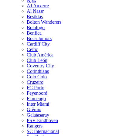
Ajax
AJ Auxerre
Al Nassr
Besiktas
Bolton Wanderers
Botafogo
Benfica
Boca Juniors
Cardiff City
Celtic
Club América
Club León
Coventry City
Corinthians
Colo Colo
Cruzeiro
FC Porto
Feyenoord
Flamengo
Inter Miami
Grêmio
Galatasaray
PSV Eindhoven
Rangers
SC Internacional