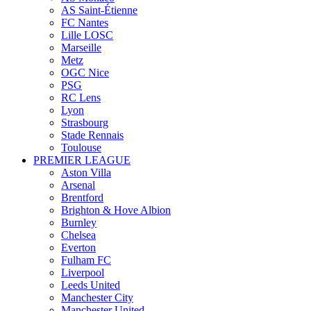
AS Saint-Étienne
FC Nantes
Lille LOSC
Marseille
Metz
OGC Nice
PSG
RC Lens
Lyon
Strasbourg
Stade Rennais
Toulouse
PREMIER LEAGUE
Aston Villa
Arsenal
Brentford
Brighton & Hove Albion
Burnley
Chelsea
Everton
Fulham FC
Liverpool
Leeds United
Manchester City
Manchester United