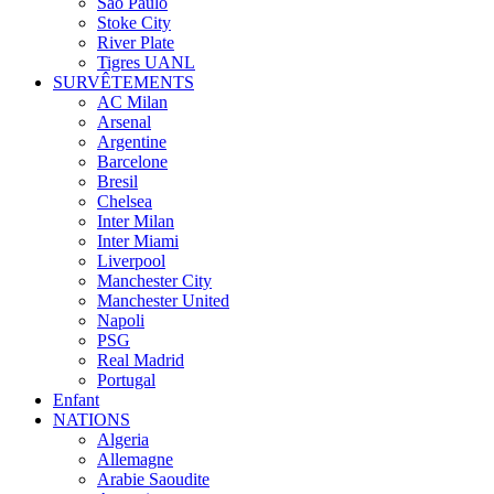
Sao Paulo
Stoke City
River Plate
Tigres UANL
SURVÊTEMENTS
AC Milan
Arsenal
Argentine
Barcelone
Bresil
Chelsea
Inter Milan
Inter Miami
Liverpool
Manchester City
Manchester United
Napoli
PSG
Real Madrid
Portugal
Enfant
NATIONS
Algeria
Allemagne
Arabie Saoudite