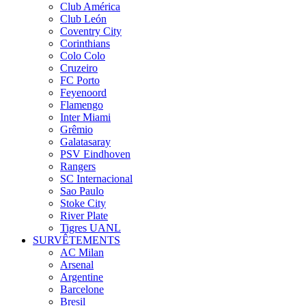
Club América
Club León
Coventry City
Corinthians
Colo Colo
Cruzeiro
FC Porto
Feyenoord
Flamengo
Inter Miami
Grêmio
Galatasaray
PSV Eindhoven
Rangers
SC Internacional
Sao Paulo
Stoke City
River Plate
Tigres UANL
SURVÊTEMENTS
AC Milan
Arsenal
Argentine
Barcelone
Bresil