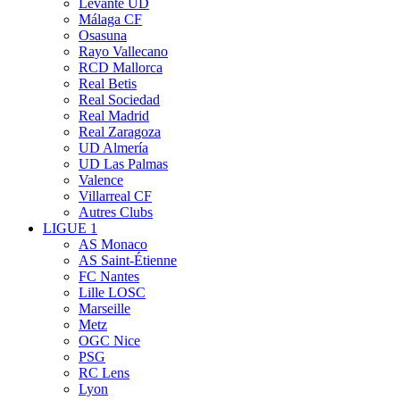
Levante UD
Málaga CF
Osasuna
Rayo Vallecano
RCD Mallorca
Real Betis
Real Sociedad
Real Madrid
Real Zaragoza
UD Almería
UD Las Palmas
Valence
Villarreal CF
Autres Clubs
LIGUE 1
AS Monaco
AS Saint-Étienne
FC Nantes
Lille LOSC
Marseille
Metz
OGC Nice
PSG
RC Lens
Lyon