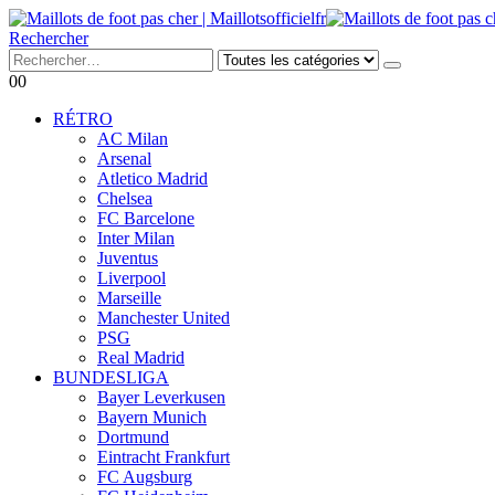
Rechercher
0
0
RÉTRO
AC Milan
Arsenal
Atletico Madrid
Chelsea
FC Barcelone
Inter Milan
Juventus
Liverpool
Marseille
Manchester United
PSG
Real Madrid
BUNDESLIGA
Bayer Leverkusen
Bayern Munich
Dortmund
Eintracht Frankfurt
FC Augsburg