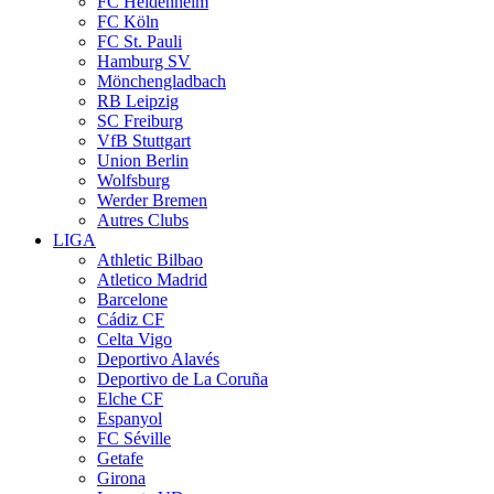
FC Heidenheim
FC Köln
FC St. Pauli
Hamburg SV
Mönchengladbach
RB Leipzig
SC Freiburg
VfB Stuttgart
Union Berlin
Wolfsburg
Werder Bremen
Autres Clubs
LIGA
Athletic Bilbao
Atletico Madrid
Barcelone
Cádiz CF
Celta Vigo
Deportivo Alavés
Deportivo de La Coruña
Elche CF
Espanyol
FC Séville
Getafe
Girona