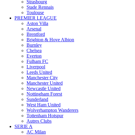
Strasbourg
Stade Rennais
Toulouse
PREMIER LEAGUE
Aston Villa
Arsenal
Brentford
Brighton & Hove Albion
Burnley
Chelsea
Everton
Fulham FC
Liverpool
Leeds United
Manchester City
Manchester United
Newcastle United
Nottingham Forest
Sunderland
West Ham United
Wolverhampton Wanderers
Tottenham Hotspur
Autres Clubs
SERIE A
AC Milan