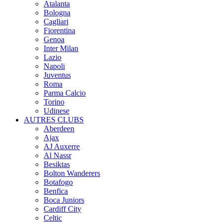
Atalanta
Bologna
Cagliari
Fiorentina
Genoa
Inter Milan
Lazio
Napoli
Juventus
Roma
Parma Calcio
Torino
Udinese
AUTRES CLUBS
Aberdeen
Ajax
AJ Auxerre
Al Nassr
Besiktas
Bolton Wanderers
Botafogo
Benfica
Boca Juniors
Cardiff City
Celtic