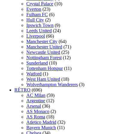
Crystal Palace
(10)
Everton
(23)
Fulham FC
(6)
Hull City
(2)
Ipswich Town
(9)
Leeds United
(24)
Liverpool
(66)
Manchester City
(64)
Manchester United
(71)
Newcastle United
(25)
Nottingham Forest
(12)
Sunderland
(10)
Tottenham Hotspur
(11)
Watford
(1)
West Ham United
(18)
Wolverhampton Wanderers
(3)
RÉTRO
(696)
AC Milan
(59)
Argentine
(12)
Arsenal
(36)
AS Monaco
(2)
AS Roma
(18)
Atletico Madrid
(32)
Bayern Munich
(11)
Chelsea
(34)