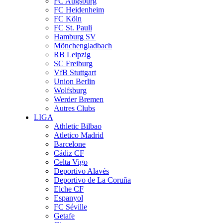
FC Augsburg
FC Heidenheim
FC Köln
FC St. Pauli
Hamburg SV
Mönchengladbach
RB Leipzig
SC Freiburg
VfB Stuttgart
Union Berlin
Wolfsburg
Werder Bremen
Autres Clubs
LIGA
Athletic Bilbao
Atletico Madrid
Barcelone
Cádiz CF
Celta Vigo
Deportivo Alavés
Deportivo de La Coruña
Elche CF
Espanyol
FC Séville
Getafe