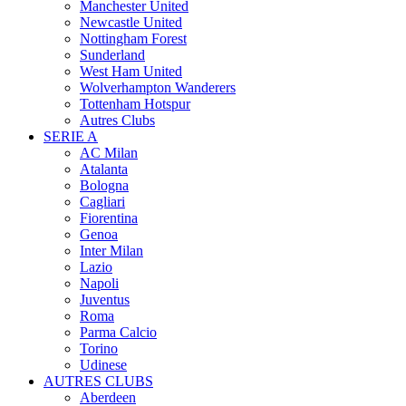
Manchester United
Newcastle United
Nottingham Forest
Sunderland
West Ham United
Wolverhampton Wanderers
Tottenham Hotspur
Autres Clubs
SERIE A
AC Milan
Atalanta
Bologna
Cagliari
Fiorentina
Genoa
Inter Milan
Lazio
Napoli
Juventus
Roma
Parma Calcio
Torino
Udinese
AUTRES CLUBS
Aberdeen