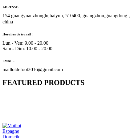
ADRESSE:
154 guangyuanzhonglu,baiyun, 510400, guangzhou,guangdong，
china
Horaires de travail：
Lun - Ven: 9.00 - 20.00
Sam - Dim: 10.00 - 20.00
EMAIL:
maillotdefoot2016@gmail.com
FEATURED PRODUCTS
Maillot Bresil Domicile 2026/2027
€
48.00
Le prix initial était : €48.00.
€
25.90
Le prix
actuel est : €25.90.