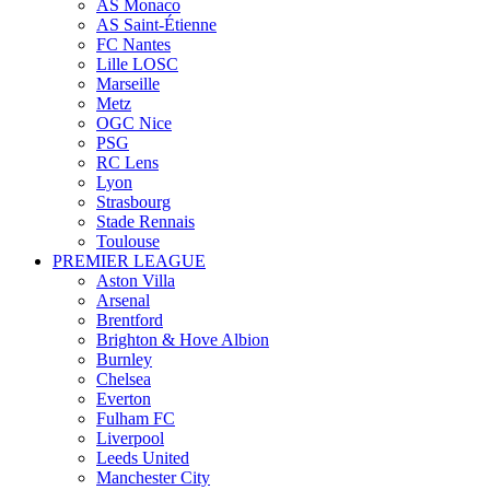
AS Monaco
AS Saint-Étienne
FC Nantes
Lille LOSC
Marseille
Metz
OGC Nice
PSG
RC Lens
Lyon
Strasbourg
Stade Rennais
Toulouse
PREMIER LEAGUE
Aston Villa
Arsenal
Brentford
Brighton & Hove Albion
Burnley
Chelsea
Everton
Fulham FC
Liverpool
Leeds United
Manchester City