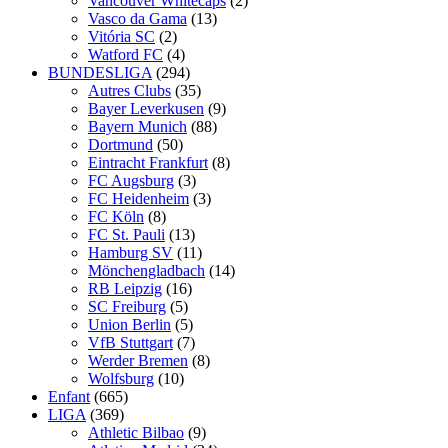
Vancouver Whitecaps
(2)
Vasco da Gama
(13)
Vitória SC
(2)
Watford FC
(4)
BUNDESLIGA
(294)
Autres Clubs
(35)
Bayer Leverkusen
(9)
Bayern Munich
(88)
Dortmund
(50)
Eintracht Frankfurt
(8)
FC Augsburg
(3)
FC Heidenheim
(3)
FC Köln
(8)
FC St. Pauli
(13)
Hamburg SV
(11)
Mönchengladbach
(14)
RB Leipzig
(16)
SC Freiburg
(5)
Union Berlin
(5)
VfB Stuttgart
(7)
Werder Bremen
(8)
Wolfsburg
(10)
Enfant
(665)
LIGA
(369)
Athletic Bilbao
(9)