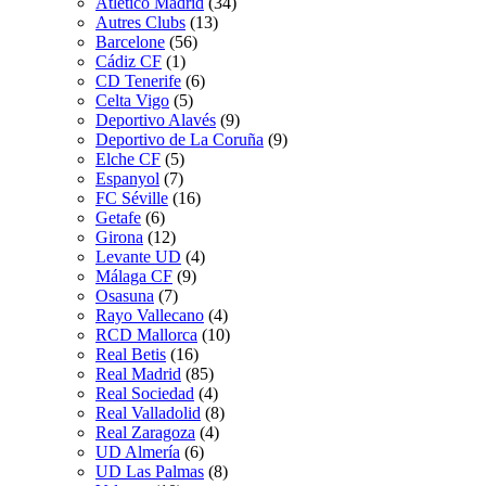
Atletico Madrid
(34)
Autres Clubs
(13)
Barcelone
(56)
Cádiz CF
(1)
CD Tenerife
(6)
Celta Vigo
(5)
Deportivo Alavés
(9)
Deportivo de La Coruña
(9)
Elche CF
(5)
Espanyol
(7)
FC Séville
(16)
Getafe
(6)
Girona
(12)
Levante UD
(4)
Málaga CF
(9)
Osasuna
(7)
Rayo Vallecano
(4)
RCD Mallorca
(10)
Real Betis
(16)
Real Madrid
(85)
Real Sociedad
(4)
Real Valladolid
(8)
Real Zaragoza
(4)
UD Almería
(6)
UD Las Palmas
(8)