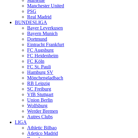
Marseille
Manchester United
PSG
Real Madrid
BUNDESLIGA
Bayer Leverkusen
Bayern Munich
Dortmund
Eintracht Frankfurt
FC Augsburg
FC Heidenheim
FC Köln
FC St. Pauli
Hamburg SV
Mönchengladbach
RB Leipzig
SC Freiburg
VfB Stuttgart
Union Berlin
Wolfsburg
Werder Bremen
Autres Clubs
LIGA
Athletic Bilbao
Atletico Madrid