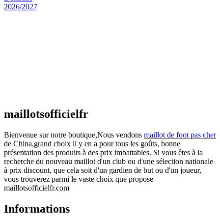
Maillot Espagne Domicile 2026/2027
€
48.00
Le prix initial était : €48.00.
€
25.90
Le prix
actuel est : €25.90.
Maillot France Domicile 2026/2027
€
48.00
Le prix initial était : €48.00.
€
25.90
Le prix
actuel est : €25.90.
maillotsofficielfr
Bienvenue sur notre boutique,Nous vendons
maillot de foot pas cher
de China,grand choix il y en a pour tous les goûts, bonne
présentation des produits à des prix imbattables. Si vous êtes à la
recherche du nouveau maillot d'un club ou d'une sélection nationale
à prix discount, que cela soit d'un gardien de but ou d'un joueur,
vous trouverez parmi le vaste choix que propose
maillotsofficielfr.com
Informations