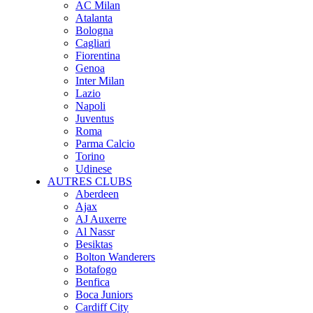
AC Milan
Atalanta
Bologna
Cagliari
Fiorentina
Genoa
Inter Milan
Lazio
Napoli
Juventus
Roma
Parma Calcio
Torino
Udinese
AUTRES CLUBS
Aberdeen
Ajax
AJ Auxerre
Al Nassr
Besiktas
Bolton Wanderers
Botafogo
Benfica
Boca Juniors
Cardiff City