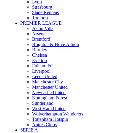
Lyon
Strasbourg
Stade Rennais
Toulouse
PREMIER LEAGUE
Aston Villa
Arsenal
Brentford
Brighton & Hove Albion
Burnley
Chelsea
Everton
Fulham FC
Liverpool
Leeds United
Manchester City
Manchester United
Newcastle United
Nottingham Forest
Sunderland
West Ham United
Wolverhampton Wanderers
Tottenham Hotspur
Autres Clubs
SERIE A