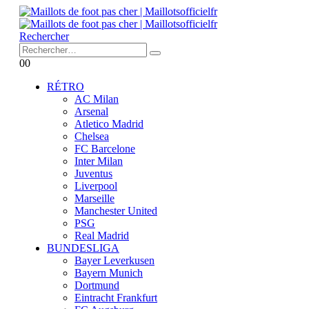
Rechercher
0
0
RÉTRO
AC Milan
Arsenal
Atletico Madrid
Chelsea
FC Barcelone
Inter Milan
Juventus
Liverpool
Marseille
Manchester United
PSG
Real Madrid
BUNDESLIGA
Bayer Leverkusen
Bayern Munich
Dortmund
Eintracht Frankfurt