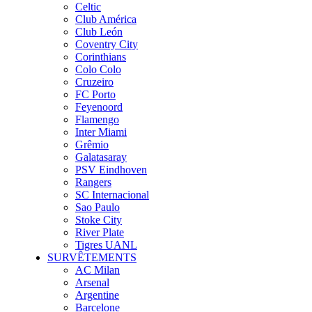
Celtic
Club América
Club León
Coventry City
Corinthians
Colo Colo
Cruzeiro
FC Porto
Feyenoord
Flamengo
Inter Miami
Grêmio
Galatasaray
PSV Eindhoven
Rangers
SC Internacional
Sao Paulo
Stoke City
River Plate
Tigres UANL
SURVÊTEMENTS
AC Milan
Arsenal
Argentine
Barcelone