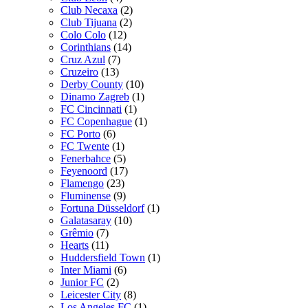
Club Necaxa
(2)
Club Tijuana
(2)
Colo Colo
(12)
Corinthians
(14)
Cruz Azul
(7)
Cruzeiro
(13)
Derby County
(10)
Dinamo Zagreb
(1)
FC Cincinnati
(1)
FC Copenhague
(1)
FC Porto
(6)
FC Twente
(1)
Fenerbahce
(5)
Feyenoord
(17)
Flamengo
(23)
Fluminense
(9)
Fortuna Düsseldorf
(1)
Galatasaray
(10)
Grêmio
(7)
Hearts
(11)
Huddersfield Town
(1)
Inter Miami
(6)
Junior FC
(2)
Leicester City
(8)
Los Angeles FC
(1)