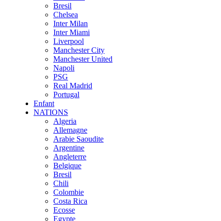
Bresil
Chelsea
Inter Milan
Inter Miami
Liverpool
Manchester City
Manchester United
Napoli
PSG
Real Madrid
Portugal
Enfant
NATIONS
Algeria
Allemagne
Arabie Saoudite
Argentine
Angleterre
Belgique
Bresil
Chili
Colombie
Costa Rica
Ecosse
Egypte