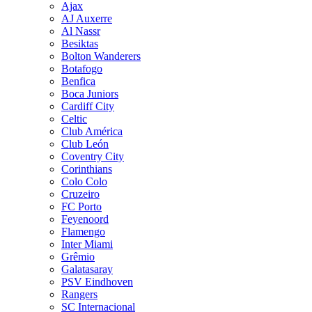
Ajax
AJ Auxerre
Al Nassr
Besiktas
Bolton Wanderers
Botafogo
Benfica
Boca Juniors
Cardiff City
Celtic
Club América
Club León
Coventry City
Corinthians
Colo Colo
Cruzeiro
FC Porto
Feyenoord
Flamengo
Inter Miami
Grêmio
Galatasaray
PSV Eindhoven
Rangers
SC Internacional