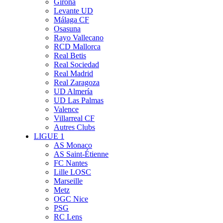
Girona
Levante UD
Málaga CF
Osasuna
Rayo Vallecano
RCD Mallorca
Real Betis
Real Sociedad
Real Madrid
Real Zaragoza
UD Almería
UD Las Palmas
Valence
Villarreal CF
Autres Clubs
LIGUE 1
AS Monaco
AS Saint-Étienne
FC Nantes
Lille LOSC
Marseille
Metz
OGC Nice
PSG
RC Lens