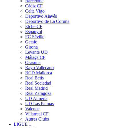
Barcelone
Cádiz CF
Celta Vigo
Deportivo Alavés
Deportivo de La Coruña
Elche CF
Espanyol
FC Séville
Getafe
Girona
Levante UD
Málaga CF
Osasuna
Rayo Vallecano
RCD Mallorca
Real Betis
Real Sociedad
Real Madrid
Real Zaragoza
UD Almería
UD Las Palmas
Valence
Villarreal CF
Autres Clubs
LIGUE 1