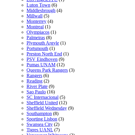
Luton Town
(6)
Middlesbrough
(4)
Millwall
(5)
Monterrey
(4)
Montreal
(1)
Olympiacos
(1)
Palmeiras
(8)
Plymouth Argyle
(1)
Portsmouth
(1)
Preston North End
(1)
PSV Eindhoven
(9)
Pumas UNAM
(12)
Queens Park Rangers
(3)
Rangers
(6)
Reading
(2)
River Plate
(9)
Sao Paulo
(16)
SC Internacional
(5)
Sheffield United
(12)
Sheffield Wednesday
(9)
Southampton
(8)
Sporting Lisbon
(3)
Swansea City
(2)
Tigres UANL
(7)