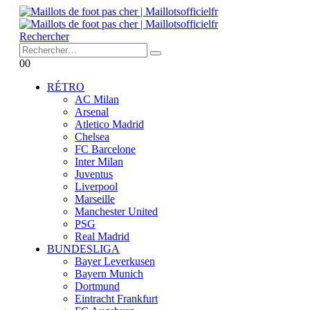
Rechercher
0
0
RÉTRO
AC Milan
Arsenal
Atletico Madrid
Chelsea
FC Barcelone
Inter Milan
Juventus
Liverpool
Marseille
Manchester United
PSG
Real Madrid
BUNDESLIGA
Bayer Leverkusen
Bayern Munich
Dortmund
Eintracht Frankfurt