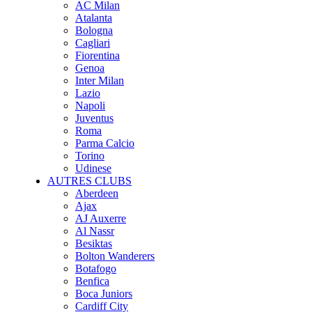
AC Milan
Atalanta
Bologna
Cagliari
Fiorentina
Genoa
Inter Milan
Lazio
Napoli
Juventus
Roma
Parma Calcio
Torino
Udinese
AUTRES CLUBS
Aberdeen
Ajax
AJ Auxerre
Al Nassr
Besiktas
Bolton Wanderers
Botafogo
Benfica
Boca Juniors
Cardiff City