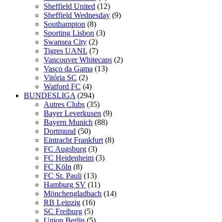
Sheffield United
(12)
Sheffield Wednesday
(9)
Southampton
(8)
Sporting Lisbon
(3)
Swansea City
(2)
Tigres UANL
(7)
Vancouver Whitecaps
(2)
Vasco da Gama
(13)
Vitória SC
(2)
Watford FC
(4)
BUNDESLIGA
(294)
Autres Clubs
(35)
Bayer Leverkusen
(9)
Bayern Munich
(88)
Dortmund
(50)
Eintracht Frankfurt
(8)
FC Augsburg
(3)
FC Heidenheim
(3)
FC Köln
(8)
FC St. Pauli
(13)
Hamburg SV
(11)
Mönchengladbach
(14)
RB Leipzig
(16)
SC Freiburg
(5)
Union Berlin
(5)