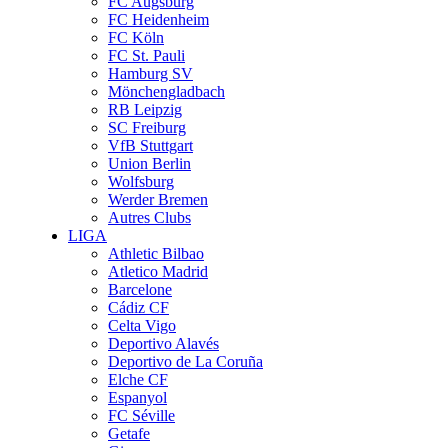
FC Augsburg
FC Heidenheim
FC Köln
FC St. Pauli
Hamburg SV
Mönchengladbach
RB Leipzig
SC Freiburg
VfB Stuttgart
Union Berlin
Wolfsburg
Werder Bremen
Autres Clubs
LIGA
Athletic Bilbao
Atletico Madrid
Barcelone
Cádiz CF
Celta Vigo
Deportivo Alavés
Deportivo de La Coruña
Elche CF
Espanyol
FC Séville
Getafe