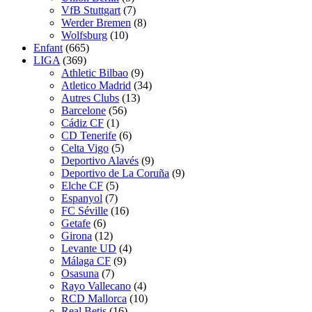
VfB Stuttgart
(7)
Werder Bremen
(8)
Wolfsburg
(10)
Enfant
(665)
LIGA
(369)
Athletic Bilbao
(9)
Atletico Madrid
(34)
Autres Clubs
(13)
Barcelone
(56)
Cádiz CF
(1)
CD Tenerife
(6)
Celta Vigo
(5)
Deportivo Alavés
(9)
Deportivo de La Coruña
(9)
Elche CF
(5)
Espanyol
(7)
FC Séville
(16)
Getafe
(6)
Girona
(12)
Levante UD
(4)
Málaga CF
(9)
Osasuna
(7)
Rayo Vallecano
(4)
RCD Mallorca
(10)
Real Betis
(16)