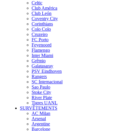
Celtic
Club América
Club León
Coventry City
Corinthians
Colo Colo
Cruzeiro
FC Porto
Feyenoord
Flamengo
Inter Miami
Grêmio
Galatasaray
PSV Eindhoven
Rangers
SC Internacional
Sao Paulo
Stoke City
River Plate
Tigres UANL
SURVÊTEMENTS
AC Milan
Arsenal
Argentine
Barcelone