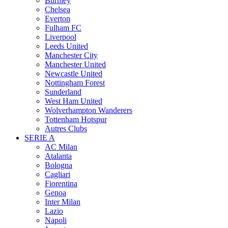
Burnley
Chelsea
Everton
Fulham FC
Liverpool
Leeds United
Manchester City
Manchester United
Newcastle United
Nottingham Forest
Sunderland
West Ham United
Wolverhampton Wanderers
Tottenham Hotspur
Autres Clubs
SERIE A
AC Milan
Atalanta
Bologna
Cagliari
Fiorentina
Genoa
Inter Milan
Lazio
Napoli