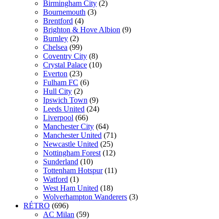
Birmingham City
(2)
Bournemouth
(3)
Brentford
(4)
Brighton & Hove Albion
(9)
Burnley
(2)
Chelsea
(99)
Coventry City
(8)
Crystal Palace
(10)
Everton
(23)
Fulham FC
(6)
Hull City
(2)
Ipswich Town
(9)
Leeds United
(24)
Liverpool
(66)
Manchester City
(64)
Manchester United
(71)
Newcastle United
(25)
Nottingham Forest
(12)
Sunderland
(10)
Tottenham Hotspur
(11)
Watford
(1)
West Ham United
(18)
Wolverhampton Wanderers
(3)
RÉTRO
(696)
AC Milan
(59)