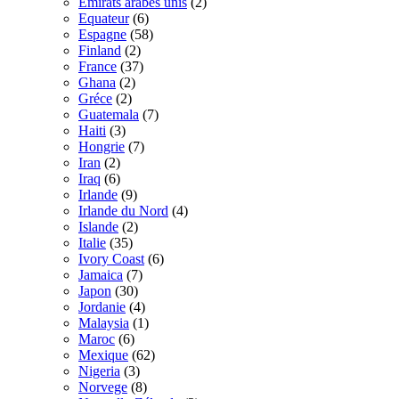
Émirats arabes unis
(2)
Equateur
(6)
Espagne
(58)
Finland
(2)
France
(37)
Ghana
(2)
Gréce
(2)
Guatemala
(7)
Haiti
(3)
Hongrie
(7)
Iran
(2)
Iraq
(6)
Irlande
(9)
Irlande du Nord
(4)
Islande
(2)
Italie
(35)
Ivory Coast
(6)
Jamaica
(7)
Japon
(30)
Jordanie
(4)
Malaysia
(1)
Maroc
(6)
Mexique
(62)
Nigeria
(3)
Norvege
(8)