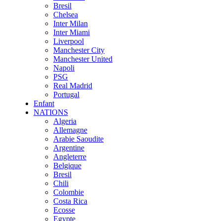
Bresil
Chelsea
Inter Milan
Inter Miami
Liverpool
Manchester City
Manchester United
Napoli
PSG
Real Madrid
Portugal
Enfant
NATIONS
Algeria
Allemagne
Arabie Saoudite
Argentine
Angleterre
Belgique
Bresil
Chili
Colombie
Costa Rica
Ecosse
Egypte