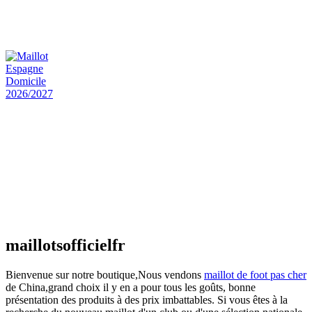
Maillot Bresil Domicile 2026/2027
€
48.00
Le prix initial était : €48.00.
€
25.90
Le prix
actuel est : €25.90.
Maillot Espagne Domicile 2026/2027
€
48.00
Le prix initial était : €48.00.
€
25.90
Le prix
actuel est : €25.90.
Maillot France Domicile 2026/2027
€
48.00
Le prix initial était : €48.00.
€
25.90
Le prix
actuel est : €25.90.
maillotsofficielfr
Bienvenue sur notre boutique,Nous vendons
maillot de foot pas cher
de China,grand choix il y en a pour tous les goûts, bonne
présentation des produits à des prix imbattables. Si vous êtes à la