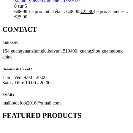
Maillot Suisse Domicile 2026/2027
0
sur 5
€
48.00
Le prix initial était : €48.00.
€
25.90
Le prix actuel est :
€25.90.
CONTACT
ADRESSE:
154 guangyuanzhonglu,baiyun, 510400, guangzhou,guangdong，
china
Horaires de travail：
Lun - Ven: 9.00 - 20.00
Sam - Dim: 10.00 - 20.00
EMAIL:
maillotdefoot2016@gmail.com
FEATURED PRODUCTS