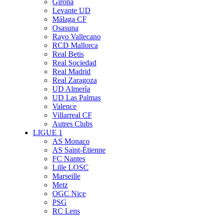
Girona
Levante UD
Málaga CF
Osasuna
Rayo Vallecano
RCD Mallorca
Real Betis
Real Sociedad
Real Madrid
Real Zaragoza
UD Almería
UD Las Palmas
Valence
Villarreal CF
Autres Clubs
LIGUE 1
AS Monaco
AS Saint-Étienne
FC Nantes
Lille LOSC
Marseille
Metz
OGC Nice
PSG
RC Lens