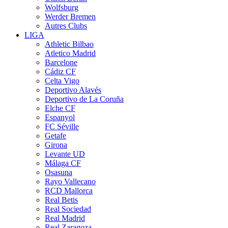
Wolfsburg
Werder Bremen
Autres Clubs
LIGA
Athletic Bilbao
Atletico Madrid
Barcelone
Cádiz CF
Celta Vigo
Deportivo Alavés
Deportivo de La Coruña
Elche CF
Espanyol
FC Séville
Getafe
Girona
Levante UD
Málaga CF
Osasuna
Rayo Vallecano
RCD Mallorca
Real Betis
Real Sociedad
Real Madrid
Real Zaragoza