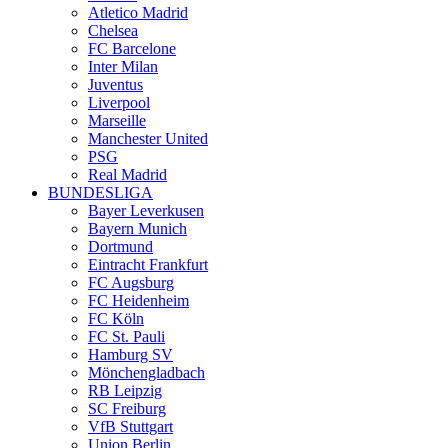
Atletico Madrid
Chelsea
FC Barcelone
Inter Milan
Juventus
Liverpool
Marseille
Manchester United
PSG
Real Madrid
BUNDESLIGA
Bayer Leverkusen
Bayern Munich
Dortmund
Eintracht Frankfurt
FC Augsburg
FC Heidenheim
FC Köln
FC St. Pauli
Hamburg SV
Mönchengladbach
RB Leipzig
SC Freiburg
VfB Stuttgart
Union Berlin