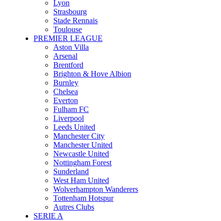
Lyon
Strasbourg
Stade Rennais
Toulouse
PREMIER LEAGUE
Aston Villa
Arsenal
Brentford
Brighton & Hove Albion
Burnley
Chelsea
Everton
Fulham FC
Liverpool
Leeds United
Manchester City
Manchester United
Newcastle United
Nottingham Forest
Sunderland
West Ham United
Wolverhampton Wanderers
Tottenham Hotspur
Autres Clubs
SERIE A