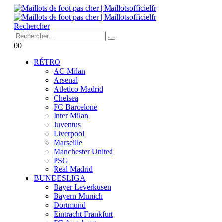
Rechercher
0
0
RÉTRO
AC Milan
Arsenal
Atletico Madrid
Chelsea
FC Barcelone
Inter Milan
Juventus
Liverpool
Marseille
Manchester United
PSG
Real Madrid
BUNDESLIGA
Bayer Leverkusen
Bayern Munich
Dortmund
Eintracht Frankfurt