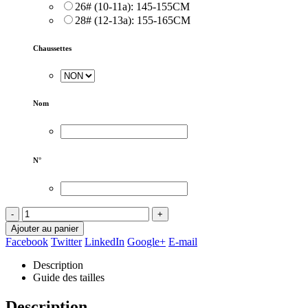
26# (10-11a): 145-155CM
28# (12-13a): 155-165CM
Chaussettes
Nom
N°
-
+
Ajouter au panier
Facebook
Twitter
LinkedIn
Google+
E-mail
Description
Guide des tailles
Description