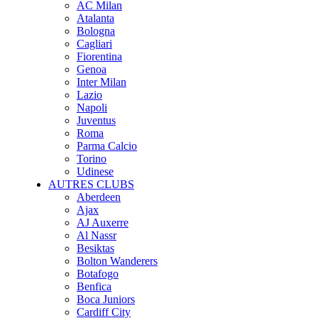
AC Milan
Atalanta
Bologna
Cagliari
Fiorentina
Genoa
Inter Milan
Lazio
Napoli
Juventus
Roma
Parma Calcio
Torino
Udinese
AUTRES CLUBS
Aberdeen
Ajax
AJ Auxerre
Al Nassr
Besiktas
Bolton Wanderers
Botafogo
Benfica
Boca Juniors
Cardiff City