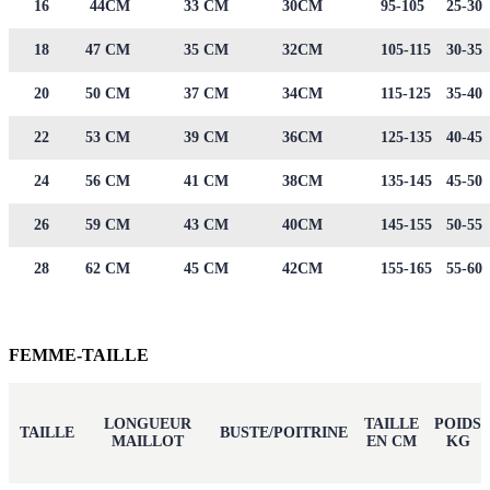
16
44CM
33 CM
30CM
95-105
25-30
18
47 CM
35 CM
32CM
105-115
30-35
20
50 CM
37 CM
34CM
115-125
35-40
22
53 CM
39 CM
36CM
125-135
40-45
24
56 CM
41 CM
38CM
135-145
45-50
26
59 CM
43 CM
40CM
145-155
50-55
28
62 CM
45 CM
42CM
155-165
55-60
FEMME-TAILLE
LONGUEUR
TAILLE
POIDS
TAILLE
BUSTE/POITRINE
MAILLOT
EN CM
KG