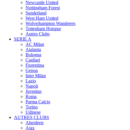
Newcastle United
Nottingham Forest
Sunderland
West Ham United
Wolverhampton Wanderers
Tottenham Hotspur
Autres Clubs
SERIE A
AC Milan
Atalanta
Bologna
Cagliari
Fiorentina
Genoa
Inter Milan
Lazio
Napoli
Juventus
Roma
Parma Calcio
Torino
Udinese
AUTRES CLUBS
Aberdeen
Ajax