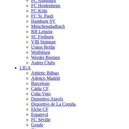
FC Augsburg
FC Heidenheim
FC Köln
FC St. Pauli
Hamburg SV
Mönchengladbach
RB Leipzig
SC Freiburg
VfB Stuttgart
Union Berlin
Wolfsburg
Werder Bremen
Autres Clubs
LIGA
Athletic Bilbao
Atletico Madrid
Barcelone
Cádiz CF
Celta Vigo
Deportivo Alavés
Deportivo de La Coruña
Elche CF
Espanyol
FC Séville
Getafe