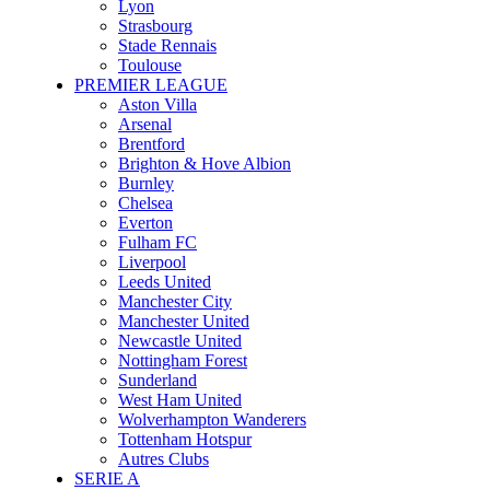
Lyon
Strasbourg
Stade Rennais
Toulouse
PREMIER LEAGUE
Aston Villa
Arsenal
Brentford
Brighton & Hove Albion
Burnley
Chelsea
Everton
Fulham FC
Liverpool
Leeds United
Manchester City
Manchester United
Newcastle United
Nottingham Forest
Sunderland
West Ham United
Wolverhampton Wanderers
Tottenham Hotspur
Autres Clubs
SERIE A