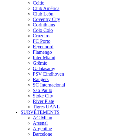
Celtic
Club América
Club León
Coventry City
Corinthians
Colo Colo
Cruzeiro
FC Porto
Feyenoord
Flamengo
Inter Miami
Grêmio
Galatasaray
PSV Eindhoven
Rangers
SC Internacional
Sao Paulo
Stoke City
River Plate
Tigres UANL
SURVÊTEMENTS
AC Milan
Arsenal
Argentine
Barcelone