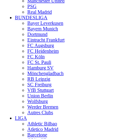
Manchester United
PSG
Real Madrid
BUNDESLIGA
Bayer Leverkusen
Bayern Munich
Dortmund
Eintracht Frankfurt
FC Augsburg
FC Heidenheim
FC Köln
FC St. Pauli
Hamburg SV
Mönchengladbach
RB Leipzig
SC Freiburg
VfB Stuttgart
Union Berlin
Wolfsburg
Werder Bremen
Autres Clubs
LIGA
Athletic Bilbao
Atletico Madrid
Barcelone