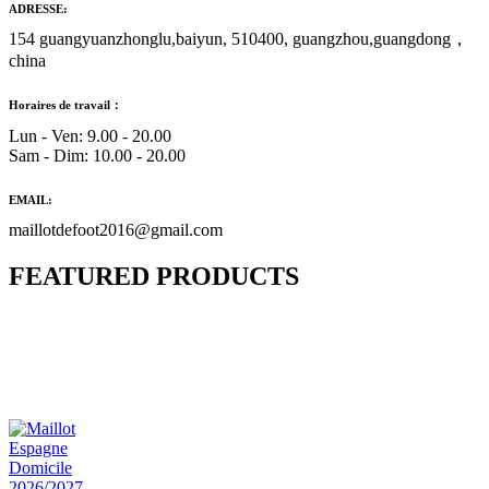
ADRESSE:
154 guangyuanzhonglu,baiyun, 510400, guangzhou,guangdong，
china
Horaires de travail：
Lun - Ven: 9.00 - 20.00
Sam - Dim: 10.00 - 20.00
EMAIL:
maillotdefoot2016@gmail.com
FEATURED PRODUCTS
Maillot Bresil Domicile 2026/2027
€
48.00
Le prix initial était : €48.00.
€
25.90
Le prix
actuel est : €25.90.