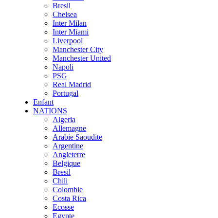
Bresil
Chelsea
Inter Milan
Inter Miami
Liverpool
Manchester City
Manchester United
Napoli
PSG
Real Madrid
Portugal
Enfant
NATIONS
Algeria
Allemagne
Arabie Saoudite
Argentine
Angleterre
Belgique
Bresil
Chili
Colombie
Costa Rica
Ecosse
Egypte