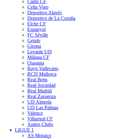
Cádiz CF
Celta Vigo
Deportivo Alavés
Deportivo de La Coruña
Elche CF
Espanyol
FC Séville
Getafe
Girona
Levante UD
Málaga CF
Osasuna
Rayo Vallecano
RCD Mallorca
Real Betis
Real Sociedad
Real Madrid
Real Zaragoza
UD Almería
UD Las Palmas
Valence
Villarreal CF
Autres Clubs
LIGUE 1
AS Monaco