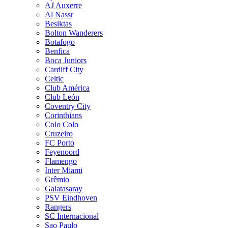
AJ Auxerre
Al Nassr
Besiktas
Bolton Wanderers
Botafogo
Benfica
Boca Juniors
Cardiff City
Celtic
Club América
Club León
Coventry City
Corinthians
Colo Colo
Cruzeiro
FC Porto
Feyenoord
Flamengo
Inter Miami
Grêmio
Galatasaray
PSV Eindhoven
Rangers
SC Internacional
Sao Paulo