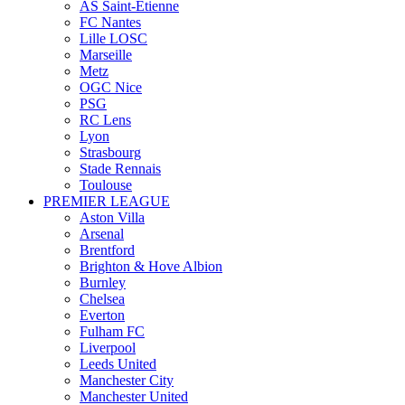
AS Saint-Étienne
FC Nantes
Lille LOSC
Marseille
Metz
OGC Nice
PSG
RC Lens
Lyon
Strasbourg
Stade Rennais
Toulouse
PREMIER LEAGUE
Aston Villa
Arsenal
Brentford
Brighton & Hove Albion
Burnley
Chelsea
Everton
Fulham FC
Liverpool
Leeds United
Manchester City
Manchester United