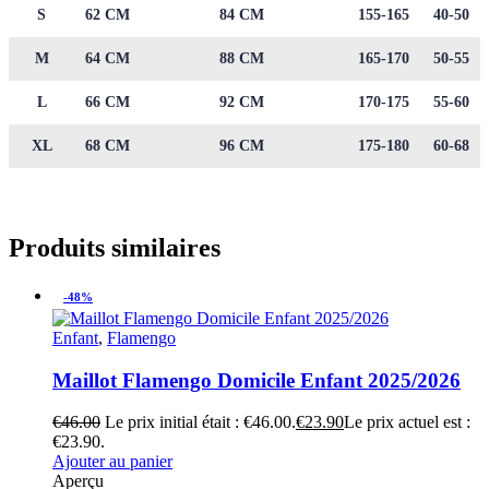
S
62 CM
84 CM
155-165
40-50
M
64 CM
88 CM
165-170
50-55
L
66 CM
92 CM
170-175
55-60
XL
68 CM
96 CM
175-180
60-68
Produits similaires
-48%
Enfant
,
Flamengo
Maillot Flamengo Domicile Enfant 2025/2026
€
46.00
Le prix initial était : €46.00.
€
23.90
Le prix actuel est :
€23.90.
Ajouter au panier
Aperçu