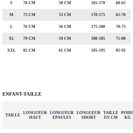
S
70 CM
50 CM
165-170
60-65
M
73 CM
53 CM
170-175
65-70
L
76 CM
56 CM
175-180
70-75
XL
79 CM
59 CM
180-185
75-80
XXL
82 CM
61 CM
185-195
85-92
ENFANT-TAILLE
LONGUEUR
LONGUEUR
LONGUEUR
TAILLE
POID
TAILLE
HAUT
EPAULES
SHORT
EN CM
KG