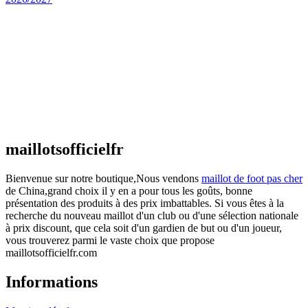
Maillot Espagne Domicile 2026/2027
€
48.00
Le prix initial était : €48.00.
€
25.90
Le prix
actuel est : €25.90.
Maillot France Domicile 2026/2027
€
48.00
Le prix initial était : €48.00.
€
25.90
Le prix
actuel est : €25.90.
maillotsofficielfr
Bienvenue sur notre boutique,Nous vendons
maillot de foot pas cher
de China,grand choix il y en a pour tous les goûts, bonne
présentation des produits à des prix imbattables. Si vous êtes à la
recherche du nouveau maillot d'un club ou d'une sélection nationale
à prix discount, que cela soit d'un gardien de but ou d'un joueur,
vous trouverez parmi le vaste choix que propose
maillotsofficielfr.com
Informations