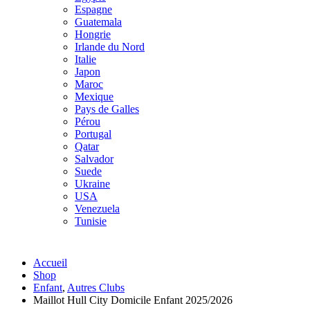
Espagne
Guatemala
Hongrie
Irlande du Nord
Italie
Japon
Maroc
Mexique
Pays de Galles
Pérou
Portugal
Qatar
Salvador
Suede
Ukraine
USA
Venezuela
Tunisie
Accueil
Shop
Enfant
,
Autres Clubs
Maillot Hull City Domicile Enfant 2025/2026