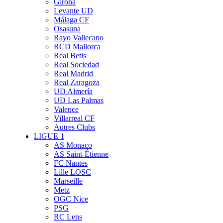
Girona
Levante UD
Málaga CF
Osasuna
Rayo Vallecano
RCD Mallorca
Real Betis
Real Sociedad
Real Madrid
Real Zaragoza
UD Almería
UD Las Palmas
Valence
Villarreal CF
Autres Clubs
LIGUE 1
AS Monaco
AS Saint-Étienne
FC Nantes
Lille LOSC
Marseille
Metz
OGC Nice
PSG
RC Lens