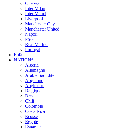
Chelsea
Inter Milan
Inter Miami
Liverpool
Manchester City
Manchester United
Napoli
PSG
Real Madrid
Portugal
Enfant
NATIONS
Algeria
Allemagne
Arabie Saoudite
Argentine
Angleterre
Belgique
Bresil
Chili
Colombie
Costa Rica
Ecosse
Egypte
Espagne