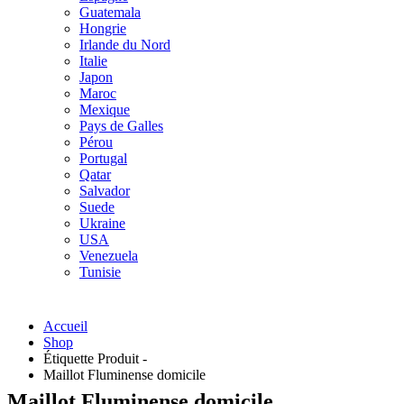
Guatemala
Hongrie
Irlande du Nord
Italie
Japon
Maroc
Mexique
Pays de Galles
Pérou
Portugal
Qatar
Salvador
Suede
Ukraine
USA
Venezuela
Tunisie
Accueil
Shop
Étiquette Produit -
Maillot Fluminense domicile
Maillot Fluminense domicile