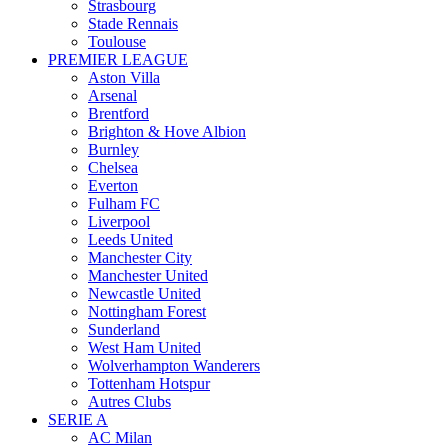
Strasbourg
Stade Rennais
Toulouse
PREMIER LEAGUE
Aston Villa
Arsenal
Brentford
Brighton & Hove Albion
Burnley
Chelsea
Everton
Fulham FC
Liverpool
Leeds United
Manchester City
Manchester United
Newcastle United
Nottingham Forest
Sunderland
West Ham United
Wolverhampton Wanderers
Tottenham Hotspur
Autres Clubs
SERIE A
AC Milan