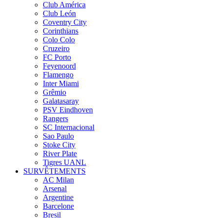
Club América
Club León
Coventry City
Corinthians
Colo Colo
Cruzeiro
FC Porto
Feyenoord
Flamengo
Inter Miami
Grêmio
Galatasaray
PSV Eindhoven
Rangers
SC Internacional
Sao Paulo
Stoke City
River Plate
Tigres UANL
SURVÊTEMENTS
AC Milan
Arsenal
Argentine
Barcelone
Bresil