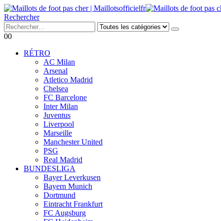
Rechercher
0
0
RÉTRO
AC Milan
Arsenal
Atletico Madrid
Chelsea
FC Barcelone
Inter Milan
Juventus
Liverpool
Marseille
Manchester United
PSG
Real Madrid
BUNDESLIGA
Bayer Leverkusen
Bayern Munich
Dortmund
Eintracht Frankfurt
FC Augsburg