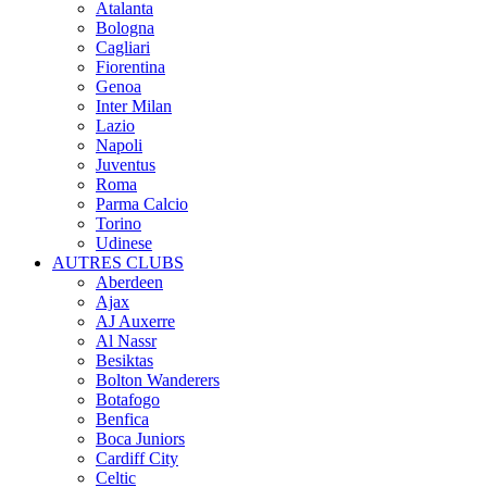
Atalanta
Bologna
Cagliari
Fiorentina
Genoa
Inter Milan
Lazio
Napoli
Juventus
Roma
Parma Calcio
Torino
Udinese
AUTRES CLUBS
Aberdeen
Ajax
AJ Auxerre
Al Nassr
Besiktas
Bolton Wanderers
Botafogo
Benfica
Boca Juniors
Cardiff City
Celtic