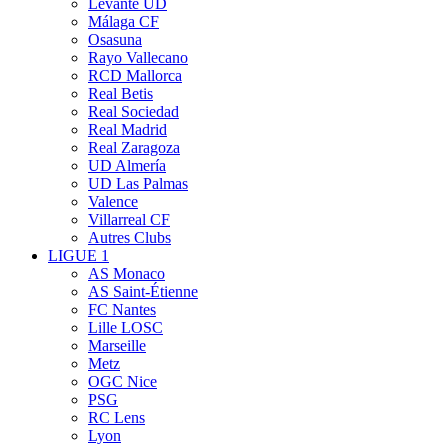
Levante UD
Málaga CF
Osasuna
Rayo Vallecano
RCD Mallorca
Real Betis
Real Sociedad
Real Madrid
Real Zaragoza
UD Almería
UD Las Palmas
Valence
Villarreal CF
Autres Clubs
LIGUE 1
AS Monaco
AS Saint-Étienne
FC Nantes
Lille LOSC
Marseille
Metz
OGC Nice
PSG
RC Lens
Lyon