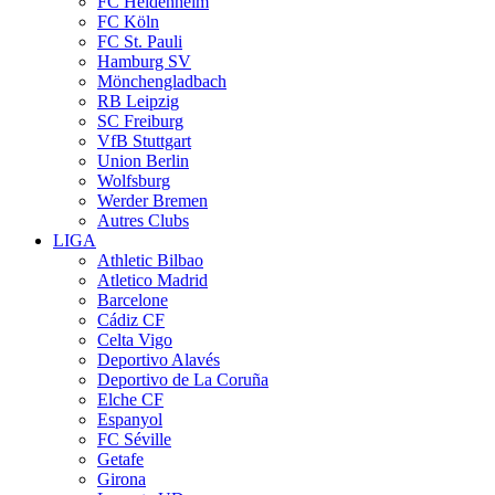
FC Heidenheim
FC Köln
FC St. Pauli
Hamburg SV
Mönchengladbach
RB Leipzig
SC Freiburg
VfB Stuttgart
Union Berlin
Wolfsburg
Werder Bremen
Autres Clubs
LIGA
Athletic Bilbao
Atletico Madrid
Barcelone
Cádiz CF
Celta Vigo
Deportivo Alavés
Deportivo de La Coruña
Elche CF
Espanyol
FC Séville
Getafe
Girona