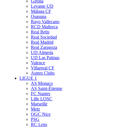
Girona
Levante UD
Málaga CF
Osasuna
Rayo Vallecano
RCD Mallorca
Real Betis
Real Sociedad
Real Madrid
Real Zaragoza
UD Almería
UD Las Palmas
Valence
Villarreal CF
Autres Clubs
LIGUE 1
AS Monaco
AS Saint-Étienne
FC Nantes
Lille LOSC
Marseille
Metz
OGC Nice
PSG
RC Lens