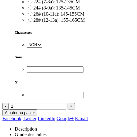
22# (7-8a): 125-135CM
24# (8-9a): 135-145CM
26# (10-11a): 145-155CM
28# (12-13a): 155-165CM
Chaussettes
Nom
N°
-
+
Ajouter au panier
Facebook
Twitter
LinkedIn
Google+
E-mail
Description
Guide des tailles