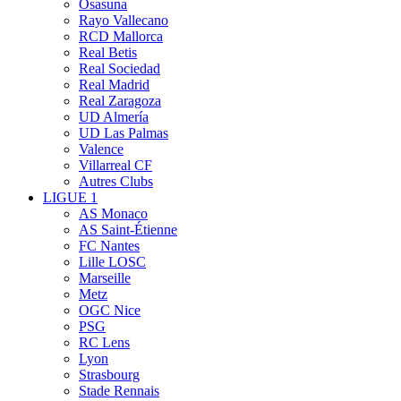
Osasuna
Rayo Vallecano
RCD Mallorca
Real Betis
Real Sociedad
Real Madrid
Real Zaragoza
UD Almería
UD Las Palmas
Valence
Villarreal CF
Autres Clubs
LIGUE 1
AS Monaco
AS Saint-Étienne
FC Nantes
Lille LOSC
Marseille
Metz
OGC Nice
PSG
RC Lens
Lyon
Strasbourg
Stade Rennais