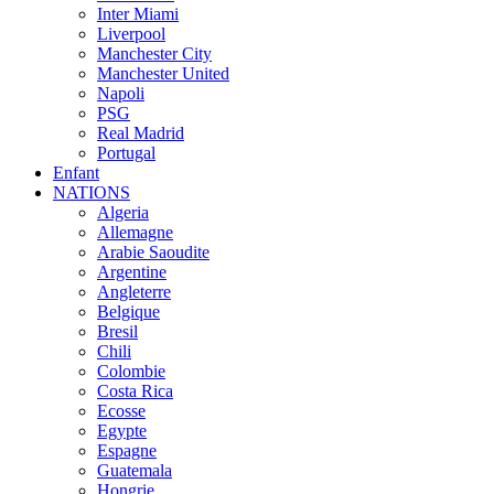
Inter Miami
Liverpool
Manchester City
Manchester United
Napoli
PSG
Real Madrid
Portugal
Enfant
NATIONS
Algeria
Allemagne
Arabie Saoudite
Argentine
Angleterre
Belgique
Bresil
Chili
Colombie
Costa Rica
Ecosse
Egypte
Espagne
Guatemala
Hongrie