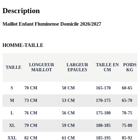
Description
Maillot Enfant Fluminense Domicile 2026/2027
HOMME-TAILLE
LONGUEUR
LARGEUR
TAILLE EN
POIDS
TAILLE
MAILLOT
EPAULES
CM
KG
S
70 CM
50 CM
165-170
60-65
M
73 CM
53 CM
170-175
65-70
L
76 CM
56 CM
175-180
70-75
XL
79 CM
59 CM
180-185
75-80
XXL
82 CM
61 CM
185-195
85-92