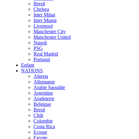
Bresil
Chelsea
Inter Milan
Inter Miami
Liverpool
Manchester City
Manchester United
Napoli
PSG
Real Madrid
Portugal
Enfant
NATIONS
Algeria
Allemagne
Arabie Saoudite
Argentine
Angleterre
Belgique
Bresil
Chili
Colombie
Costa Rica
Ecosse
Egypte