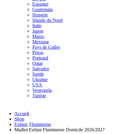
Espagne
Guatemala
Hongrie
Irlande du Nord
Italie
Japon
Maroc
Mexique
Pays de Galles
Pérou
Portugal
Qatar
Salvador
Suede
Ukraine
USA
Venezuela
Tunisie
Accueil
Shop
Enfant
,
Fluminense
Maillot Enfant Fluminense Domicile 2026/2027