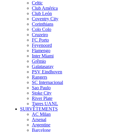
Celtic
Club América
Club León
Coventry City
Corinthians
Colo Colo
Cruzeiro
FC Porto
Feyenoord
Flamengo
Inter Miami
Grêmio
Galatasaray
PSV Eindhoven
Rangers
SC Internacional
Sao Paulo
Stoke City
River Plate
Tigres UANL
SURVÊTEMENTS
AC Milan
Arsenal
Argentine
Barcelone