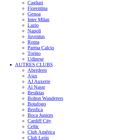
Cagliari
Fiorentina
Genoa
Inter Milan
Lazio
Napoli
Juventus
Roma
Parma Calcio
Torino
Udinese
AUTRES CLUBS
Aberdeen
Ajax
AJ Auxerre
Al Nassr
Besiktas
Bolton Wanderers
Botafogo
Benfica
Boca Juniors
Cardiff City
Celtic
Club América
Club León