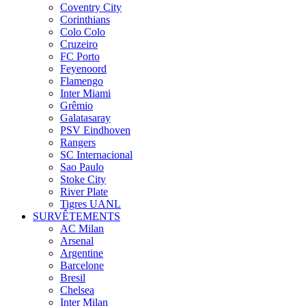
Coventry City
Corinthians
Colo Colo
Cruzeiro
FC Porto
Feyenoord
Flamengo
Inter Miami
Grêmio
Galatasaray
PSV Eindhoven
Rangers
SC Internacional
Sao Paulo
Stoke City
River Plate
Tigres UANL
SURVÊTEMENTS
AC Milan
Arsenal
Argentine
Barcelone
Bresil
Chelsea
Inter Milan