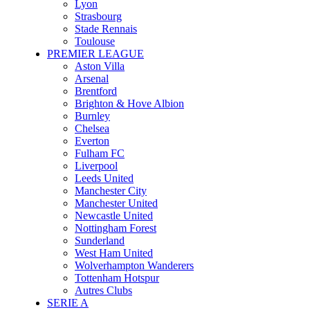
Lyon
Strasbourg
Stade Rennais
Toulouse
PREMIER LEAGUE
Aston Villa
Arsenal
Brentford
Brighton & Hove Albion
Burnley
Chelsea
Everton
Fulham FC
Liverpool
Leeds United
Manchester City
Manchester United
Newcastle United
Nottingham Forest
Sunderland
West Ham United
Wolverhampton Wanderers
Tottenham Hotspur
Autres Clubs
SERIE A