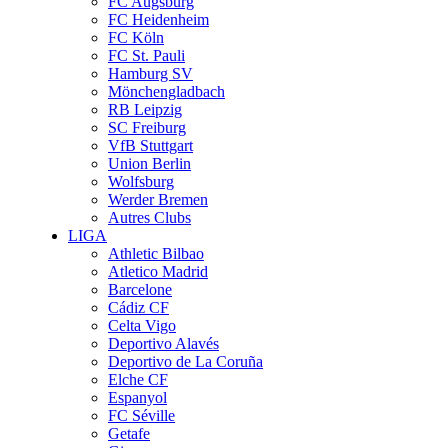
FC Augsburg
FC Heidenheim
FC Köln
FC St. Pauli
Hamburg SV
Mönchengladbach
RB Leipzig
SC Freiburg
VfB Stuttgart
Union Berlin
Wolfsburg
Werder Bremen
Autres Clubs
LIGA
Athletic Bilbao
Atletico Madrid
Barcelone
Cádiz CF
Celta Vigo
Deportivo Alavés
Deportivo de La Coruña
Elche CF
Espanyol
FC Séville
Getafe