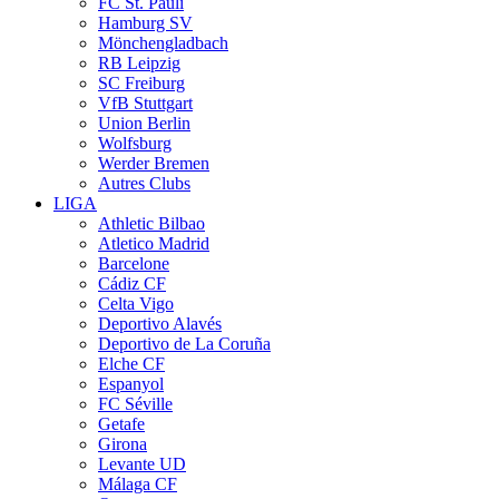
FC St. Pauli
Hamburg SV
Mönchengladbach
RB Leipzig
SC Freiburg
VfB Stuttgart
Union Berlin
Wolfsburg
Werder Bremen
Autres Clubs
LIGA
Athletic Bilbao
Atletico Madrid
Barcelone
Cádiz CF
Celta Vigo
Deportivo Alavés
Deportivo de La Coruña
Elche CF
Espanyol
FC Séville
Getafe
Girona
Levante UD
Málaga CF