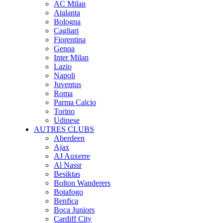
AC Milan
Atalanta
Bologna
Cagliari
Fiorentina
Genoa
Inter Milan
Lazio
Napoli
Juventus
Roma
Parma Calcio
Torino
Udinese
AUTRES CLUBS
Aberdeen
Ajax
AJ Auxerre
Al Nassr
Besiktas
Bolton Wanderers
Botafogo
Benfica
Boca Juniors
Cardiff City