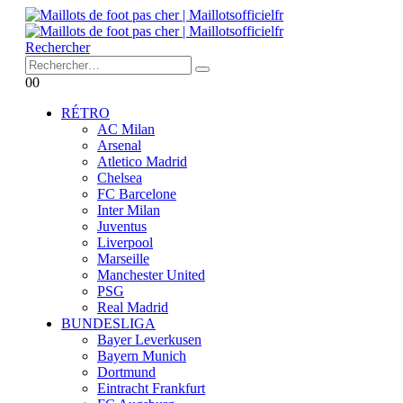
Rechercher
0
0
RÉTRO
AC Milan
Arsenal
Atletico Madrid
Chelsea
FC Barcelone
Inter Milan
Juventus
Liverpool
Marseille
Manchester United
PSG
Real Madrid
BUNDESLIGA
Bayer Leverkusen
Bayern Munich
Dortmund
Eintracht Frankfurt