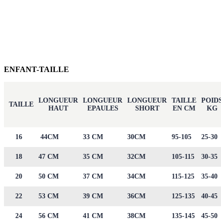
ENFANT-TAILLE
LONGUEUR
LONGUEUR
LONGUEUR
TAILLE
POID
TAILLE
HAUT
EPAULES
SHORT
EN CM
KG
16
44CM
33 CM
30CM
95-105
25-30
18
47 CM
35 CM
32CM
105-115
30-35
20
50 CM
37 CM
34CM
115-125
35-40
22
53 CM
39 CM
36CM
125-135
40-45
24
56 CM
41 CM
38CM
135-145
45-50