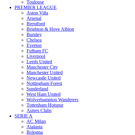
Toulouse
PREMIER LEAGUE
Aston Villa
Arsenal
Brentford
Brighton & Hove Albion
Burnley
Chelsea
Everton
Fulham FC
Liverpool
Leeds United
Manchester City
Manchester United
Newcastle United
Nottingham Forest
Sunderland
West Ham United
Wolverhampton Wanderers
Tottenham Hotspur
Autres Clubs
SERIE A
AC Milan
Atalanta
Bologna