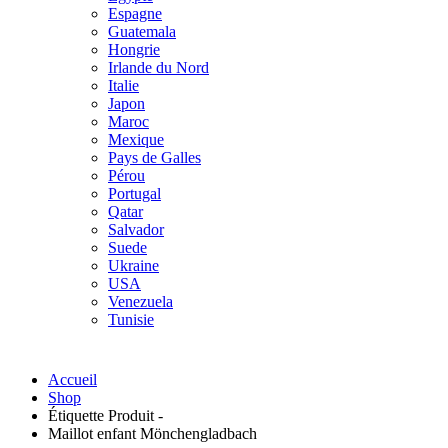
Espagne
Guatemala
Hongrie
Irlande du Nord
Italie
Japon
Maroc
Mexique
Pays de Galles
Pérou
Portugal
Qatar
Salvador
Suede
Ukraine
USA
Venezuela
Tunisie
Accueil
Shop
Étiquette Produit -
Maillot enfant Mönchengladbach