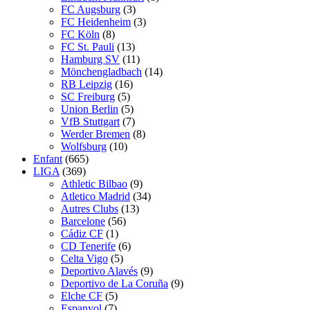
FC Augsburg
(3)
FC Heidenheim
(3)
FC Köln
(8)
FC St. Pauli
(13)
Hamburg SV
(11)
Mönchengladbach
(14)
RB Leipzig
(16)
SC Freiburg
(5)
Union Berlin
(5)
VfB Stuttgart
(7)
Werder Bremen
(8)
Wolfsburg
(10)
Enfant
(665)
LIGA
(369)
Athletic Bilbao
(9)
Atletico Madrid
(34)
Autres Clubs
(13)
Barcelone
(56)
Cádiz CF
(1)
CD Tenerife
(6)
Celta Vigo
(5)
Deportivo Alavés
(9)
Deportivo de La Coruña
(9)
Elche CF
(5)
Espanyol
(7)