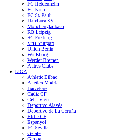
FC Heidenheim
FC Köln
FC St. Pauli
Hamburg SV
Mönchengladbach
RB Leipzig
SC Freiburg
VfB Stuttgart
Union Berlin
Wolfsburg
Werder Bremen
Autres Clubs
LIGA
Athletic Bilbao
Atletico Madrid
Barcelone
Cádiz CF
Celta Vigo
Deportivo Alavés
Deportivo de La Coruña
Elche CF
Espanyol
FC Séville
Getafe
Girona