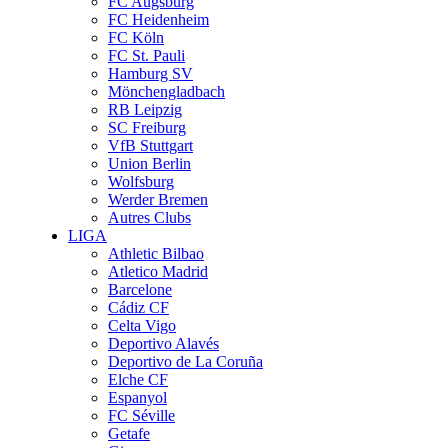
FC Augsburg
FC Heidenheim
FC Köln
FC St. Pauli
Hamburg SV
Mönchengladbach
RB Leipzig
SC Freiburg
VfB Stuttgart
Union Berlin
Wolfsburg
Werder Bremen
Autres Clubs
LIGA
Athletic Bilbao
Atletico Madrid
Barcelone
Cádiz CF
Celta Vigo
Deportivo Alavés
Deportivo de La Coruña
Elche CF
Espanyol
FC Séville
Getafe