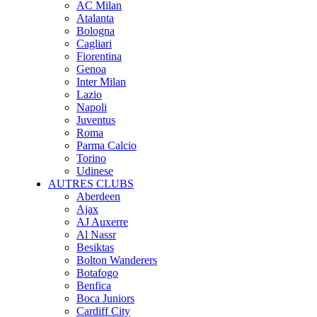
AC Milan
Atalanta
Bologna
Cagliari
Fiorentina
Genoa
Inter Milan
Lazio
Napoli
Juventus
Roma
Parma Calcio
Torino
Udinese
AUTRES CLUBS
Aberdeen
Ajax
AJ Auxerre
Al Nassr
Besiktas
Bolton Wanderers
Botafogo
Benfica
Boca Juniors
Cardiff City