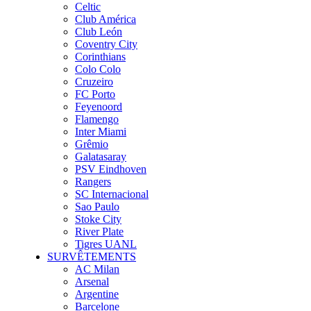
Celtic
Club América
Club León
Coventry City
Corinthians
Colo Colo
Cruzeiro
FC Porto
Feyenoord
Flamengo
Inter Miami
Grêmio
Galatasaray
PSV Eindhoven
Rangers
SC Internacional
Sao Paulo
Stoke City
River Plate
Tigres UANL
SURVÊTEMENTS
AC Milan
Arsenal
Argentine
Barcelone