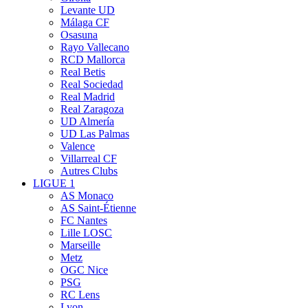
Levante UD
Málaga CF
Osasuna
Rayo Vallecano
RCD Mallorca
Real Betis
Real Sociedad
Real Madrid
Real Zaragoza
UD Almería
UD Las Palmas
Valence
Villarreal CF
Autres Clubs
LIGUE 1
AS Monaco
AS Saint-Étienne
FC Nantes
Lille LOSC
Marseille
Metz
OGC Nice
PSG
RC Lens
Lyon