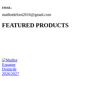
EMAIL:
maillotdefoot2016@gmail.com
FEATURED PRODUCTS
Maillot Bresil Domicile 2026/2027
€
48.00
Le prix initial était : €48.00.
€
25.90
Le prix
actuel est : €25.90.
Maillot Espagne Domicile 2026/2027
€
48.00
Le prix initial était : €48.00.
€
25.90
Le prix
actuel est : €25.90.
Maillot France Domicile 2026/2027