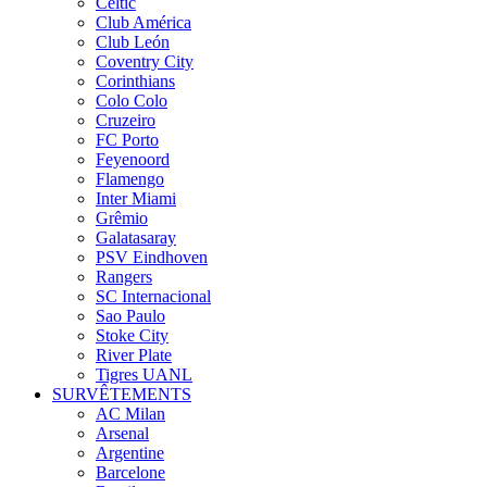
Celtic
Club América
Club León
Coventry City
Corinthians
Colo Colo
Cruzeiro
FC Porto
Feyenoord
Flamengo
Inter Miami
Grêmio
Galatasaray
PSV Eindhoven
Rangers
SC Internacional
Sao Paulo
Stoke City
River Plate
Tigres UANL
SURVÊTEMENTS
AC Milan
Arsenal
Argentine
Barcelone