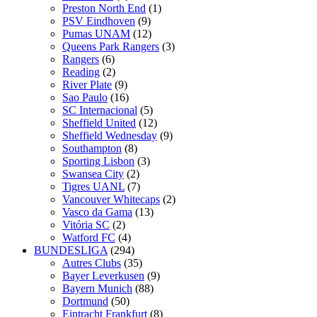
Preston North End
(1)
PSV Eindhoven
(9)
Pumas UNAM
(12)
Queens Park Rangers
(3)
Rangers
(6)
Reading
(2)
River Plate
(9)
Sao Paulo
(16)
SC Internacional
(5)
Sheffield United
(12)
Sheffield Wednesday
(9)
Southampton
(8)
Sporting Lisbon
(3)
Swansea City
(2)
Tigres UANL
(7)
Vancouver Whitecaps
(2)
Vasco da Gama
(13)
Vitória SC
(2)
Watford FC
(4)
BUNDESLIGA
(294)
Autres Clubs
(35)
Bayer Leverkusen
(9)
Bayern Munich
(88)
Dortmund
(50)
Eintracht Frankfurt
(8)