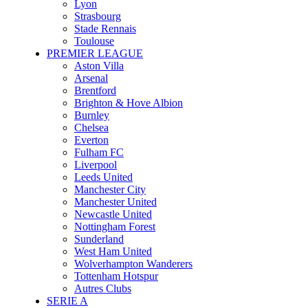
Lyon
Strasbourg
Stade Rennais
Toulouse
PREMIER LEAGUE
Aston Villa
Arsenal
Brentford
Brighton & Hove Albion
Burnley
Chelsea
Everton
Fulham FC
Liverpool
Leeds United
Manchester City
Manchester United
Newcastle United
Nottingham Forest
Sunderland
West Ham United
Wolverhampton Wanderers
Tottenham Hotspur
Autres Clubs
SERIE A