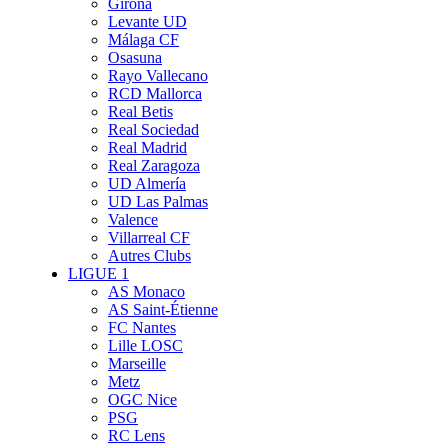
Girona
Levante UD
Málaga CF
Osasuna
Rayo Vallecano
RCD Mallorca
Real Betis
Real Sociedad
Real Madrid
Real Zaragoza
UD Almería
UD Las Palmas
Valence
Villarreal CF
Autres Clubs
LIGUE 1
AS Monaco
AS Saint-Étienne
FC Nantes
Lille LOSC
Marseille
Metz
OGC Nice
PSG
RC Lens