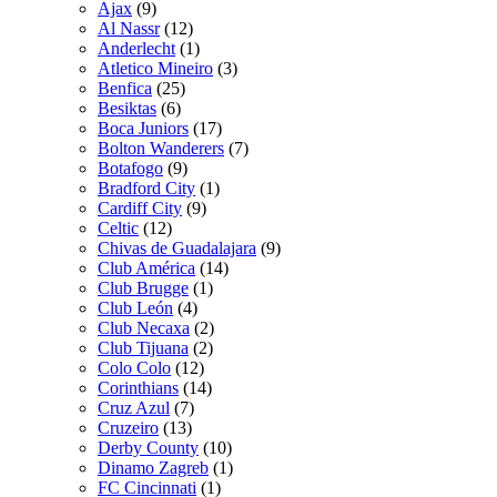
Ajax
(9)
Al Nassr
(12)
Anderlecht
(1)
Atletico Mineiro
(3)
Benfica
(25)
Besiktas
(6)
Boca Juniors
(17)
Bolton Wanderers
(7)
Botafogo
(9)
Bradford City
(1)
Cardiff City
(9)
Celtic
(12)
Chivas de Guadalajara
(9)
Club América
(14)
Club Brugge
(1)
Club León
(4)
Club Necaxa
(2)
Club Tijuana
(2)
Colo Colo
(12)
Corinthians
(14)
Cruz Azul
(7)
Cruzeiro
(13)
Derby County
(10)
Dinamo Zagreb
(1)
FC Cincinnati
(1)