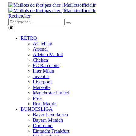
Rechercher
0
0
RÉTRO
AC Milan
Arsenal
Atletico Madrid
Chelsea
FC Barcelone
Inter Milan
Juventus
Liverpool
Marseille
Manchester United
PSG
Real Madrid
BUNDESLIGA
Bayer Leverkusen
Bayern Munich
Dortmund
Eintracht Frankfurt