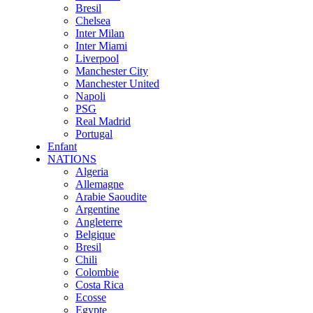
Bresil
Chelsea
Inter Milan
Inter Miami
Liverpool
Manchester City
Manchester United
Napoli
PSG
Real Madrid
Portugal
Enfant
NATIONS
Algeria
Allemagne
Arabie Saoudite
Argentine
Angleterre
Belgique
Bresil
Chili
Colombie
Costa Rica
Ecosse
Egypte