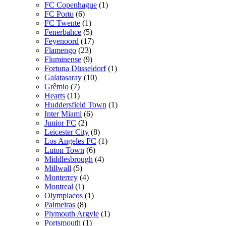
FC Copenhague
(1)
FC Porto
(6)
FC Twente
(1)
Fenerbahce
(5)
Feyenoord
(17)
Flamengo
(23)
Fluminense
(9)
Fortuna Düsseldorf
(1)
Galatasaray
(10)
Grêmio
(7)
Hearts
(11)
Huddersfield Town
(1)
Inter Miami
(6)
Junior FC
(2)
Leicester City
(8)
Los Angeles FC
(1)
Luton Town
(6)
Middlesbrough
(4)
Millwall
(5)
Monterrey
(4)
Montreal
(1)
Olympiacos
(1)
Palmeiras
(8)
Plymouth Argyle
(1)
Portsmouth
(1)