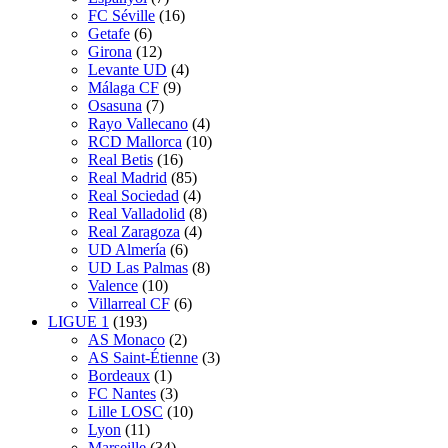
FC Séville
(16)
Getafe
(6)
Girona
(12)
Levante UD
(4)
Málaga CF
(9)
Osasuna
(7)
Rayo Vallecano
(4)
RCD Mallorca
(10)
Real Betis
(16)
Real Madrid
(85)
Real Sociedad
(4)
Real Valladolid
(8)
Real Zaragoza
(4)
UD Almería
(6)
UD Las Palmas
(8)
Valence
(10)
Villarreal CF
(6)
LIGUE 1
(193)
AS Monaco
(2)
AS Saint-Étienne
(3)
Bordeaux
(1)
FC Nantes
(3)
Lille LOSC
(10)
Lyon
(11)
Marseille
(34)