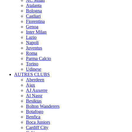
AC Milan
Atalanta
Bologna
Cagliari
Fiorentina
Genoa
Inter Milan
Lazio
Napoli
Juventus
Roma
Parma Calcio
Torino
Udinese
AUTRES CLUBS
Aberdeen
Ajax
AJ Auxerre
Al Nassr
Besiktas
Bolton Wanderers
Botafogo
Benfica
Boca Juniors
Cardiff City