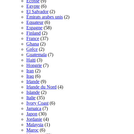
Ecosse
(9)
Egypte
(6)
El Salvador
(2)
Émirats arabes unis
(2)
Equateur
(6)
Espagne
(58)
Finland
(2)
France
(37)
Ghana
(2)
Gréce
(2)
Guatemala
(7)
Haiti
(3)
Hongrie
(7)
Iran
(2)
Iraq
(6)
Irlande
(9)
Irlande du Nord
(4)
Islande
(2)
Italie
(35)
Ivory Coast
(6)
Jamaica
(7)
Japon
(30)
Jordanie
(4)
Malaysia
(1)
Maroc
(6)