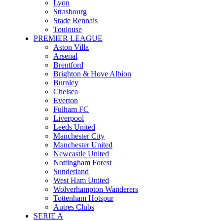
Lyon
Strasbourg
Stade Rennais
Toulouse
PREMIER LEAGUE
Aston Villa
Arsenal
Brentford
Brighton & Hove Albion
Burnley
Chelsea
Everton
Fulham FC
Liverpool
Leeds United
Manchester City
Manchester United
Newcastle United
Nottingham Forest
Sunderland
West Ham United
Wolverhampton Wanderers
Tottenham Hotspur
Autres Clubs
SERIE A