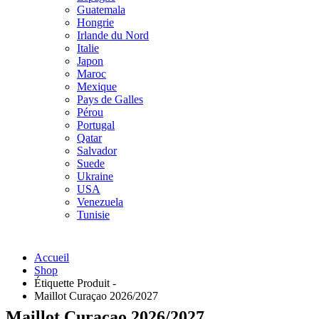
Guatemala
Hongrie
Irlande du Nord
Italie
Japon
Maroc
Mexique
Pays de Galles
Pérou
Portugal
Qatar
Salvador
Suede
Ukraine
USA
Venezuela
Tunisie
Accueil
Shop
Étiquette Produit -
Maillot Curaçao 2026/2027
Maillot Curaçao 2026/2027