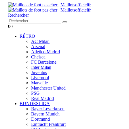
Rechercher
0
0
RÉTRO
AC Milan
Arsenal
Atletico Madrid
Chelsea
FC Barcelone
Inter Milan
Juventus
Liverpool
Marseille
Manchester United
PSG
Real Madrid
BUNDESLIGA
Bayer Leverkusen
Bayern Munich
Dortmund
Eintracht Frankfurt