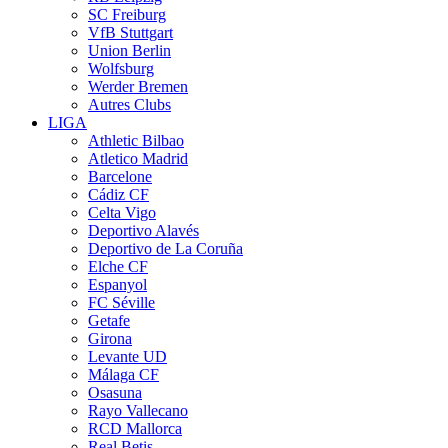
SC Freiburg
VfB Stuttgart
Union Berlin
Wolfsburg
Werder Bremen
Autres Clubs
LIGA
Athletic Bilbao
Atletico Madrid
Barcelone
Cádiz CF
Celta Vigo
Deportivo Alavés
Deportivo de La Coruña
Elche CF
Espanyol
FC Séville
Getafe
Girona
Levante UD
Málaga CF
Osasuna
Rayo Vallecano
RCD Mallorca
Real Betis