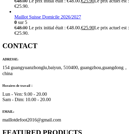
€
48.00
Le prix initial était : €48.00.
€
25.90
Le prix actuel est :
€25.90.
Maillot Suisse Domicile 2026/2027
0
sur 5
€
48.00
Le prix initial était : €48.00.
€
25.90
Le prix actuel est :
€25.90.
CONTACT
ADRESSE:
154 guangyuanzhonglu,baiyun, 510400, guangzhou,guangdong，
china
Horaires de travail：
Lun - Ven: 9.00 - 20.00
Sam - Dim: 10.00 - 20.00
EMAIL:
maillotdefoot2016@gmail.com
FEATURED PRODUCTS