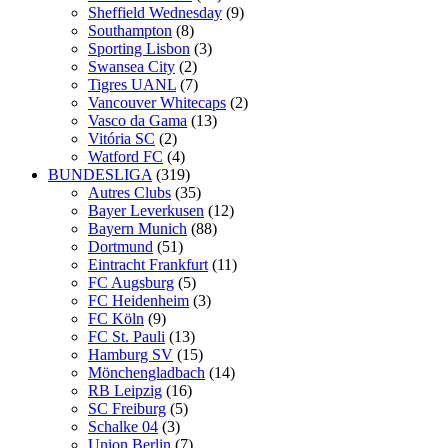
Sheffield Wednesday
(9)
Southampton
(8)
Sporting Lisbon
(3)
Swansea City
(2)
Tigres UANL
(7)
Vancouver Whitecaps
(2)
Vasco da Gama
(13)
Vitória SC
(2)
Watford FC
(4)
BUNDESLIGA
(319)
Autres Clubs
(35)
Bayer Leverkusen
(12)
Bayern Munich
(88)
Dortmund
(51)
Eintracht Frankfurt
(11)
FC Augsburg
(5)
FC Heidenheim
(3)
FC Köln
(9)
FC St. Pauli
(13)
Hamburg SV
(15)
Mönchengladbach
(14)
RB Leipzig
(16)
SC Freiburg
(5)
Schalke 04
(3)
Union Berlin
(7)