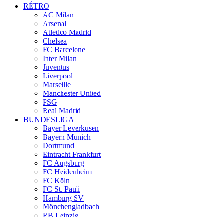
RÉTRO
AC Milan
Arsenal
Atletico Madrid
Chelsea
FC Barcelone
Inter Milan
Juventus
Liverpool
Marseille
Manchester United
PSG
Real Madrid
BUNDESLIGA
Bayer Leverkusen
Bayern Munich
Dortmund
Eintracht Frankfurt
FC Augsburg
FC Heidenheim
FC Köln
FC St. Pauli
Hamburg SV
Mönchengladbach
RB Leipzig