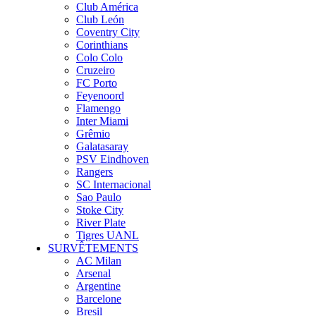
Club América
Club León
Coventry City
Corinthians
Colo Colo
Cruzeiro
FC Porto
Feyenoord
Flamengo
Inter Miami
Grêmio
Galatasaray
PSV Eindhoven
Rangers
SC Internacional
Sao Paulo
Stoke City
River Plate
Tigres UANL
SURVÊTEMENTS
AC Milan
Arsenal
Argentine
Barcelone
Bresil