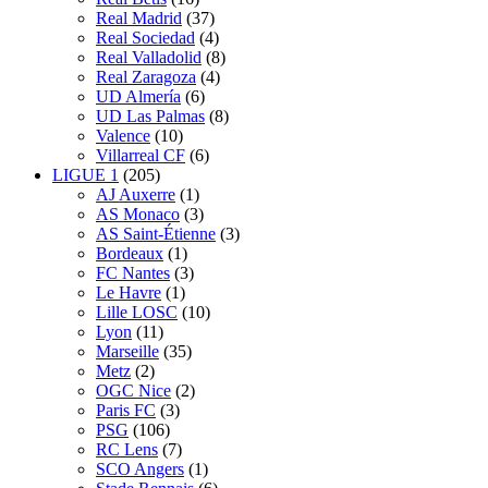
Real Madrid
(37)
Real Sociedad
(4)
Real Valladolid
(8)
Real Zaragoza
(4)
UD Almería
(6)
UD Las Palmas
(8)
Valence
(10)
Villarreal CF
(6)
LIGUE 1
(205)
AJ Auxerre
(1)
AS Monaco
(3)
AS Saint-Étienne
(3)
Bordeaux
(1)
FC Nantes
(3)
Le Havre
(1)
Lille LOSC
(10)
Lyon
(11)
Marseille
(35)
Metz
(2)
OGC Nice
(2)
Paris FC
(3)
PSG
(106)
RC Lens
(7)
SCO Angers
(1)