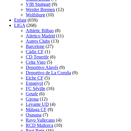
VfB Stuttgart
(9)
Werder Bremen
(12)
Wolfsburg
(10)
Enfant
(659)
LIGA
(268)
Athletic Bilbao
(8)
Atletico Madrid
(11)
Autres Clubs
(13)
Barcelone
(27)
Cádiz CF
(1)
CD Tenerife
(6)
Celta Vigo
(5)
Deportivo Alavés
(9)
Deportivo de La Coruña
(9)
Elche CF
(5)
Espanyol
(7)
FC Séville
(16)
Getafe
(6)
Girona
(12)
Levante UD
(4)
Málaga CF
(9)
Osasuna
(7)
Rayo Vallecano
(4)
RCD Mallorca
(10)
Real Betis
(16)