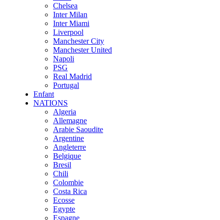
Chelsea
Inter Milan
Inter Miami
Liverpool
Manchester City
Manchester United
Napoli
PSG
Real Madrid
Portugal
Enfant
NATIONS
Algeria
Allemagne
Arabie Saoudite
Argentine
Angleterre
Belgique
Bresil
Chili
Colombie
Costa Rica
Ecosse
Egypte
Espagne