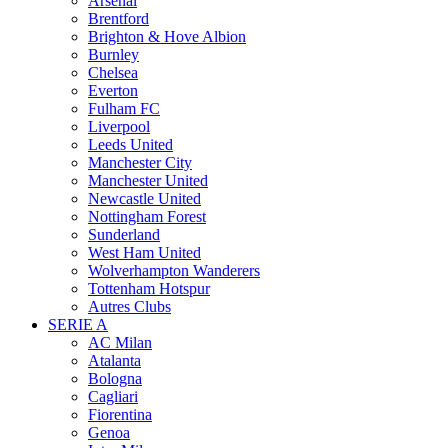
Arsenal
Brentford
Brighton & Hove Albion
Burnley
Chelsea
Everton
Fulham FC
Liverpool
Leeds United
Manchester City
Manchester United
Newcastle United
Nottingham Forest
Sunderland
West Ham United
Wolverhampton Wanderers
Tottenham Hotspur
Autres Clubs
SERIE A
AC Milan
Atalanta
Bologna
Cagliari
Fiorentina
Genoa