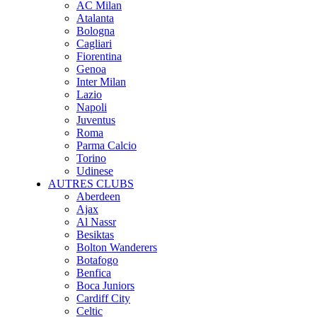
AC Milan
Atalanta
Bologna
Cagliari
Fiorentina
Genoa
Inter Milan
Lazio
Napoli
Juventus
Roma
Parma Calcio
Torino
Udinese
AUTRES CLUBS
Aberdeen
Ajax
Al Nassr
Besiktas
Bolton Wanderers
Botafogo
Benfica
Boca Juniors
Cardiff City
Celtic