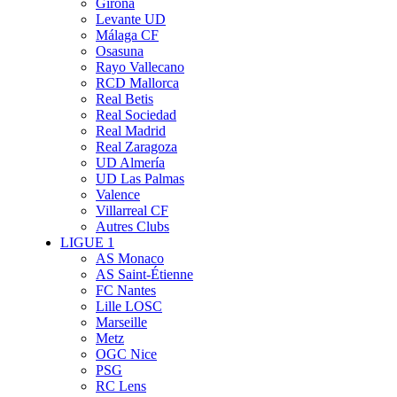
Girona
Levante UD
Málaga CF
Osasuna
Rayo Vallecano
RCD Mallorca
Real Betis
Real Sociedad
Real Madrid
Real Zaragoza
UD Almería
UD Las Palmas
Valence
Villarreal CF
Autres Clubs
LIGUE 1
AS Monaco
AS Saint-Étienne
FC Nantes
Lille LOSC
Marseille
Metz
OGC Nice
PSG
RC Lens