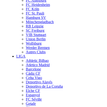
FC Augsburg
FC Heidenheim
FC Köln
FC St. Pauli
Hamburg SV
Mönchengladbach
RB Leipzig
SC Freiburg
VfB Stuttgart
Union Berlin
Wolfsburg
Werder Bremen
Autres Clubs
LIGA
Athletic Bilbao
Atletico Madrid
Barcelone
Cádiz CF
Celta Vigo
Deportivo Alavés
Deportivo de La Coruña
Elche CF
Espanyol
FC Séville
Getafe