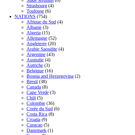
Stade Rennais
(6)
Strasbourg
(4)
Toulouse
(6)
NATIONS
(754)
Afrique du Sud
(4)
Albanie
(3)
Algeria
(15)
Allemagne
(52)
Angleterre
(20)
Arabie Saoudite
(4)
Argentine
(43)
Australie
(4)
Autriche
(3)
Belgique
(16)
Bosnia and Herzegovina
(2)
Bresil
(38)
Canada
(8)
Cape Verde
(3)
Chili
(5)
Colombie
(36)
Corée du Sud
(6)
Costa Rica
(8)
Croatia
(9)
Curaçao
(5)
Danemark
(1)