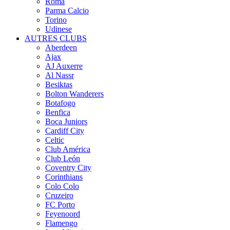
Roma
Parma Calcio
Torino
Udinese
AUTRES CLUBS
Aberdeen
Ajax
AJ Auxerre
Al Nassr
Besiktas
Bolton Wanderers
Botafogo
Benfica
Boca Juniors
Cardiff City
Celtic
Club América
Club León
Coventry City
Corinthians
Colo Colo
Cruzeiro
FC Porto
Feyenoord
Flamengo