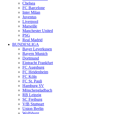
Chelsea
FC Barcelone
Inter Milan
Juventus
Liverpool
Marseille
Manchester United
PSG
Real Madrid
BUNDESLIGA
Bayer Leverkusen
Bayern Munich
Dortmund
Eintracht Frankfurt
FC Augsburg
FC Heidenheim
FC Köln
FC St. Pauli
Hamburg SV
Mönchengladbach
RB Leipzig
SC Freiburg
VfB Stuttgart
Union Berlin
Wolfsburg