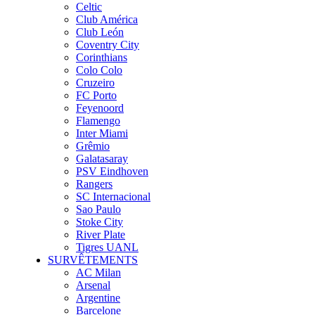
Celtic
Club América
Club León
Coventry City
Corinthians
Colo Colo
Cruzeiro
FC Porto
Feyenoord
Flamengo
Inter Miami
Grêmio
Galatasaray
PSV Eindhoven
Rangers
SC Internacional
Sao Paulo
Stoke City
River Plate
Tigres UANL
SURVÊTEMENTS
AC Milan
Arsenal
Argentine
Barcelone