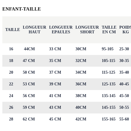
ENFANT-TAILLE
LONGUEUR
LONGUEUR
LONGUEUR
TAILLE
POID
TAILLE
HAUT
EPAULES
SHORT
EN CM
KG
16
44CM
33 CM
30CM
95-105
25-30
18
47 CM
35 CM
32CM
105-115
30-35
20
50 CM
37 CM
34CM
115-125
35-40
22
53 CM
39 CM
36CM
125-135
40-45
24
56 CM
41 CM
38CM
135-145
45-50
26
59 CM
43 CM
40CM
145-155
50-55
28
62 CM
45 CM
42CM
155-165
55-60