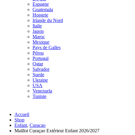
Espagne
Guatemala
Hongrie
Irlande du Nord
Italie
Japon
Maroc
Mexique
Pays de Galles
Pérou
Portugal
Qatar
Salvador
Suede
Ukraine
USA
Venezuela
Tunisie
Accueil
Shop
Enfant
,
Curaçao
Maillot Curaçao Extérieur Enfant 2026/2027