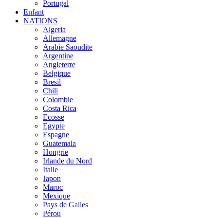
Portugal
Enfant
NATIONS
Algeria
Allemagne
Arabie Saoudite
Argentine
Angleterre
Belgique
Bresil
Chili
Colombie
Costa Rica
Ecosse
Egypte
Espagne
Guatemala
Hongrie
Irlande du Nord
Italie
Japon
Maroc
Mexique
Pays de Galles
Pérou