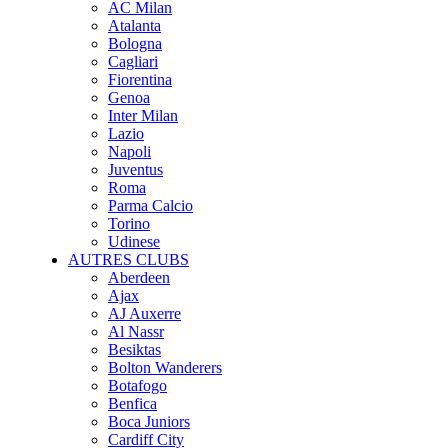
AC Milan
Atalanta
Bologna
Cagliari
Fiorentina
Genoa
Inter Milan
Lazio
Napoli
Juventus
Roma
Parma Calcio
Torino
Udinese
AUTRES CLUBS
Aberdeen
Ajax
AJ Auxerre
Al Nassr
Besiktas
Bolton Wanderers
Botafogo
Benfica
Boca Juniors
Cardiff City