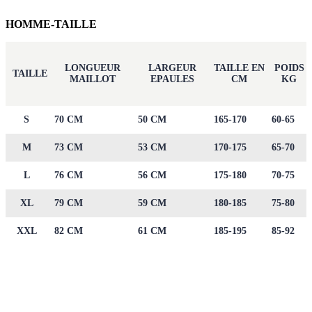
HOMME-TAILLE
LONGUEUR
LARGEUR
TAILLE EN
POIDS
TAILLE
MAILLOT
EPAULES
CM
KG
S
70 CM
50 CM
165-170
60-65
M
73 CM
53 CM
170-175
65-70
L
76 CM
56 CM
175-180
70-75
XL
79 CM
59 CM
180-185
75-80
XXL
82 CM
61 CM
185-195
85-92