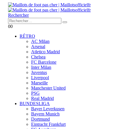
Rechercher
0
0
RÉTRO
AC Milan
Arsenal
Atletico Madrid
Chelsea
FC Barcelone
Inter Milan
Juventus
Liverpool
Marseille
Manchester United
PSG
Real Madrid
BUNDESLIGA
Bayer Leverkusen
Bayern Munich
Dortmund
Eintracht Frankfurt