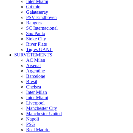
Inter Miami
Grêmio
Galatasaray
PSV Eindhoven
Rangers
SC Internacional
Sao Paulo
Stoke City
River Plate
Tigres UANL
SURVÊTEMENTS
AC Milan
Arsenal
Argentine
Barcelone
Bresil
Chelsea
Inter Milan
Inter Miami
Liverpool
Manchester City
Manchester United
Napoli
PSG
Real Madrid