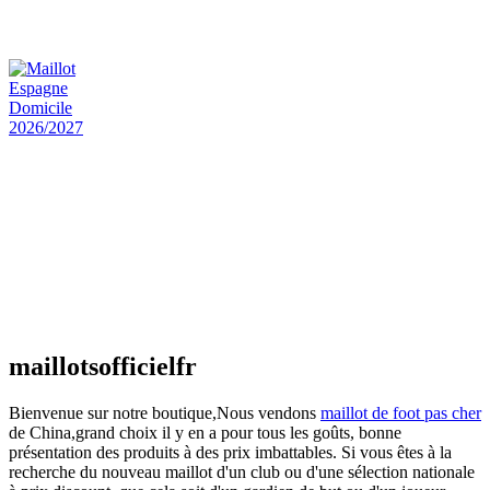
€
48.00
Le prix initial était : €48.00.
€
25.90
Le prix
actuel est : €25.90.
Maillot Espagne Domicile 2026/2027
€
48.00
Le prix initial était : €48.00.
€
25.90
Le prix
actuel est : €25.90.
Maillot France Domicile 2026/2027
€
48.00
Le prix initial était : €48.00.
€
25.90
Le prix
actuel est : €25.90.
maillotsofficielfr
Bienvenue sur notre boutique,Nous vendons
maillot de foot pas cher
de China,grand choix il y en a pour tous les goûts, bonne
présentation des produits à des prix imbattables. Si vous êtes à la
recherche du nouveau maillot d'un club ou d'une sélection nationale