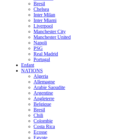
Bresil
Chelsea
Inter Milan
Inter Miami
Liverpool
Manchester City
Manchester United
Napoli
PSG
Real Madrid
Portugal
Enfant
NATIONS
Algeria
Allemagne
Arabie Saoudite
Argentine
Angleterre
Belgique
Bresil
Chili
Colombie
Costa Rica
Ecosse
Egypte