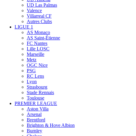
UD Las Palmas
Valence
Villarreal CF
Autres Clubs
LIGUE 1
AS Monaco
AS Saint-Étienne
FC Nantes
Lille LOSC
Marseille
Metz
OGC Nice
PSG
RC Lens
Lyon
Strasbourg
Stade Rennais
Toulouse
PREMIER LEAGUE
Aston Villa
Arsenal
Brentford
Brighton & Hove Albion
Burnley