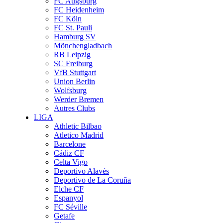
FC Augsburg
FC Heidenheim
FC Köln
FC St. Pauli
Hamburg SV
Mönchengladbach
RB Leipzig
SC Freiburg
VfB Stuttgart
Union Berlin
Wolfsburg
Werder Bremen
Autres Clubs
LIGA
Athletic Bilbao
Atletico Madrid
Barcelone
Cádiz CF
Celta Vigo
Deportivo Alavés
Deportivo de La Coruña
Elche CF
Espanyol
FC Séville
Getafe