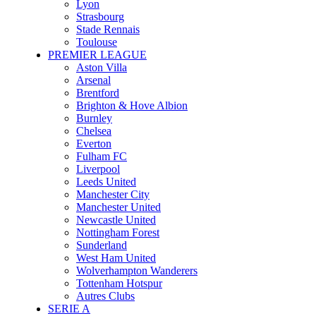
Lyon
Strasbourg
Stade Rennais
Toulouse
PREMIER LEAGUE
Aston Villa
Arsenal
Brentford
Brighton & Hove Albion
Burnley
Chelsea
Everton
Fulham FC
Liverpool
Leeds United
Manchester City
Manchester United
Newcastle United
Nottingham Forest
Sunderland
West Ham United
Wolverhampton Wanderers
Tottenham Hotspur
Autres Clubs
SERIE A