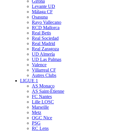
Girona
Levante UD
Málaga CF
Osasuna
Rayo Vallecano
RCD Mallorca
Real Betis
Real Sociedad
Real Madrid
Real Zaragoza
UD Almería
UD Las Palmas
Valence
Villarreal CF
Autres Clubs
LIGUE 1
AS Monaco
AS Saint-Étienne
FC Nantes
Lille LOSC
Marseille
Metz
OGC Nice
PSG
RC Lens