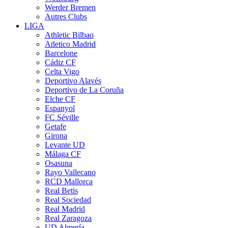
Werder Bremen
Autres Clubs
LIGA
Athletic Bilbao
Atletico Madrid
Barcelone
Cádiz CF
Celta Vigo
Deportivo Alavés
Deportivo de La Coruña
Elche CF
Espanyol
FC Séville
Getafe
Girona
Levante UD
Málaga CF
Osasuna
Rayo Vallecano
RCD Mallorca
Real Betis
Real Sociedad
Real Madrid
Real Zaragoza
UD Almería