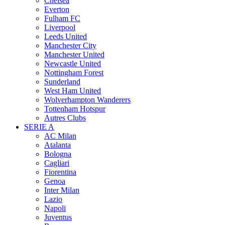
Chelsea
Everton
Fulham FC
Liverpool
Leeds United
Manchester City
Manchester United
Newcastle United
Nottingham Forest
Sunderland
West Ham United
Wolverhampton Wanderers
Tottenham Hotspur
Autres Clubs
SERIE A
AC Milan
Atalanta
Bologna
Cagliari
Fiorentina
Genoa
Inter Milan
Lazio
Napoli
Juventus