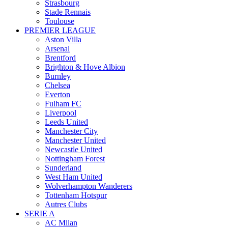
Strasbourg
Stade Rennais
Toulouse
PREMIER LEAGUE
Aston Villa
Arsenal
Brentford
Brighton & Hove Albion
Burnley
Chelsea
Everton
Fulham FC
Liverpool
Leeds United
Manchester City
Manchester United
Newcastle United
Nottingham Forest
Sunderland
West Ham United
Wolverhampton Wanderers
Tottenham Hotspur
Autres Clubs
SERIE A
AC Milan