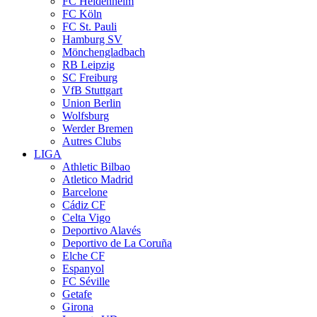
FC Heidenheim
FC Köln
FC St. Pauli
Hamburg SV
Mönchengladbach
RB Leipzig
SC Freiburg
VfB Stuttgart
Union Berlin
Wolfsburg
Werder Bremen
Autres Clubs
LIGA
Athletic Bilbao
Atletico Madrid
Barcelone
Cádiz CF
Celta Vigo
Deportivo Alavés
Deportivo de La Coruña
Elche CF
Espanyol
FC Séville
Getafe
Girona