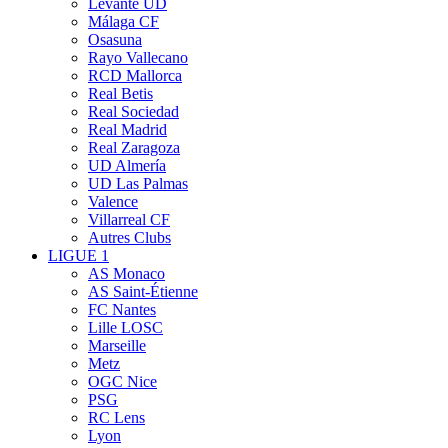
Levante UD
Málaga CF
Osasuna
Rayo Vallecano
RCD Mallorca
Real Betis
Real Sociedad
Real Madrid
Real Zaragoza
UD Almería
UD Las Palmas
Valence
Villarreal CF
Autres Clubs
LIGUE 1
AS Monaco
AS Saint-Étienne
FC Nantes
Lille LOSC
Marseille
Metz
OGC Nice
PSG
RC Lens
Lyon