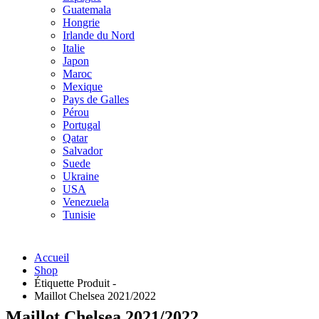
Guatemala
Hongrie
Irlande du Nord
Italie
Japon
Maroc
Mexique
Pays de Galles
Pérou
Portugal
Qatar
Salvador
Suede
Ukraine
USA
Venezuela
Tunisie
Accueil
Shop
Étiquette Produit -
Maillot Chelsea 2021/2022
Maillot Chelsea 2021/2022