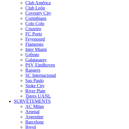
Club América
Club León
Coventry City
Corinthians
Colo Colo
Cruzeiro
FC Porto
Feyenoord
Flamengo
Inter Miami
Grêmio
Galatasaray
PSV Eindhoven
Rangers
SC Internacional
Sao Paulo
Stoke City
River Plate
Tigres UANL
SURVÊTEMENTS
AC Milan
Arsenal
Argentine
Barcelone
Bresil