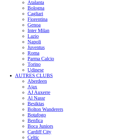
Atalanta
Bologna
Cagliari
Fiorentina
Genoa
Inter Milan
Lazio
Napoli
Juventus
Roma
Parma Calcio
Torino
Udinese
AUTRES CLUBS
Aberdeen
Ajax
AJ Auxerre
Al Nassr
Besiktas
Bolton Wanderers
Botafogo
Benfica
Boca Juniors
Cardiff City
Celtic