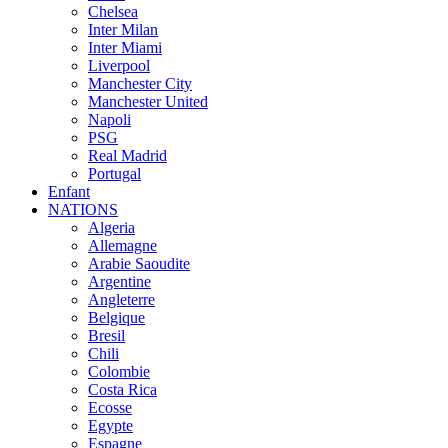
Chelsea
Inter Milan
Inter Miami
Liverpool
Manchester City
Manchester United
Napoli
PSG
Real Madrid
Portugal
Enfant
NATIONS
Algeria
Allemagne
Arabie Saoudite
Argentine
Angleterre
Belgique
Bresil
Chili
Colombie
Costa Rica
Ecosse
Egypte
Espagne