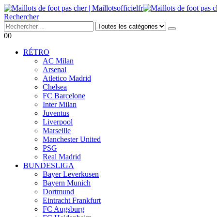
Rechercher
0
0
RÉTRO
AC Milan
Arsenal
Atletico Madrid
Chelsea
FC Barcelone
Inter Milan
Juventus
Liverpool
Marseille
Manchester United
PSG
Real Madrid
BUNDESLIGA
Bayer Leverkusen
Bayern Munich
Dortmund
Eintracht Frankfurt
FC Augsburg